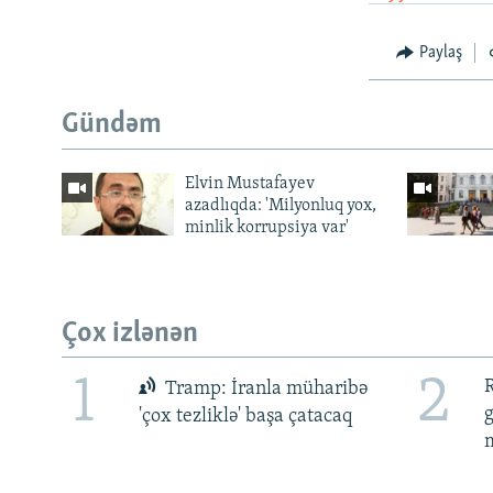
Paylaş
Gündəm
Elvin Mustafayev
azadlıqda: 'Milyonluq yox,
minlik korrupsiya var'
Çox izlənən
1
2
R
Tramp: İranla müharibə
'çox tezliklə' başa çatacaq
m