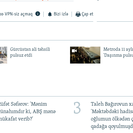
VPN-siz açmaq
Bizi izlə
Çap et
Gürcüstan ali təhsili
Metroda 11 aylı
pulsuz etdi
'Daşınma pulsu
3
üfət Səfərov: 'Mənim
Taleh Bağırovun x
günahımdır ki, ABŞ mənə
'Məktəbdəki hadis
ükafat verib?'
oğlumun ölkədən ç
qadağa qoyulmuşd