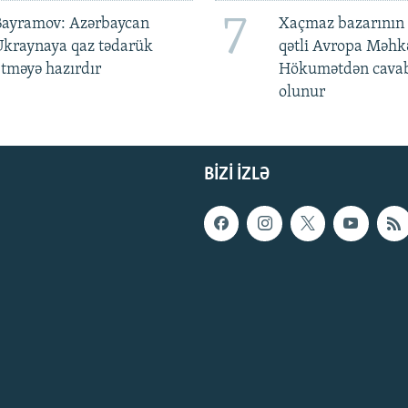
7
Bayramov: Azərbaycan
Xaçmaz bazarının 
Ukraynaya qaz tədarük
qətli Avropa Məhk
tməyə hazırdır
Hökumətdən cavab
olunur
BIZI IZLƏ