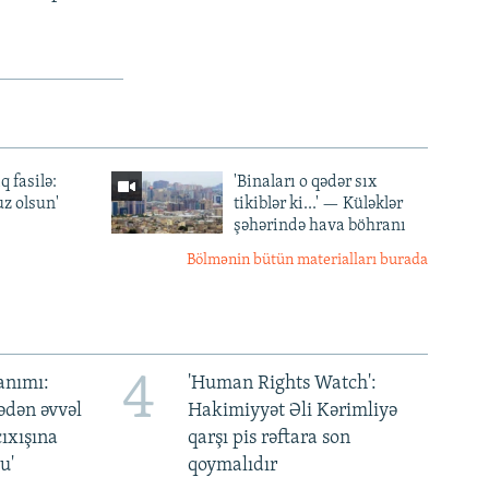
q fasilə:
'Binaları o qədər sıx
z olsun'
tikiblər ki...' — Küləklər
şəhərində hava böhranı
Bölmənin bütün materialları burada
4
anımı:
'Human Rights Watch':
ədən əvvəl
Hakimiyyət Əli Kərimliyə
ıxışına
qarşı pis rəftara son
u'
qoymalıdır