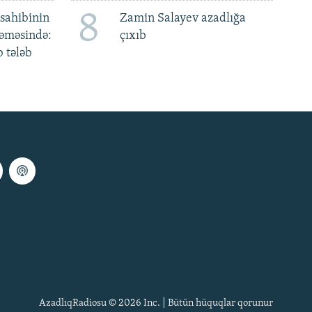
8
sahibinin
Zamin Salayev azadlığa
əməsində:
çıxıb
 tələb
AzadlıqRadiosu © 2026 Inc. | Bütün hüquqlar qorunur