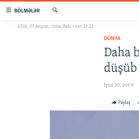
Keçid
BÖLMƏLƏR
linkləri
Axtar
Əsas
2026, 07 Avqust, cümə, Bakı vaxtı 21:22
GÜNDƏM
məzmuna
DÜNYA
#İZAHLA
qayıt
Əsas
Daha b
KORRUPSIOMETR
naviqasiyaya
#ƏSLINDƏ
qayıt
düşüb
Axtarışa
FƏRQƏ BAX
keç
QANUNI DOĞRU
İyun 30, 2009
ARAŞDIRMA
Paylaş
MULTIMEDIA
RADIO ARXIV
VIDEO
HAQQIMIZDA
FOTOQALEREYA
OXU ZALI