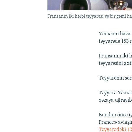
Fransanın iki hərbi təyyarəsi və bir gəmi 
Yəmənin hava 
təyyarədə 153 n
Fransanın iki 
təyyarəsini axt
Təyyarənin sərn
Təyyarə Yəmən
qəzaya uğrayıb
Bundan öncə iy
France» aviaşi
Təyyarədəki 126