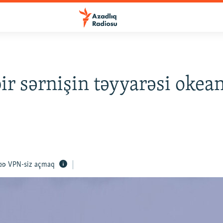
ir sərnişin təyyarəsi okea
VPN-siz açmaq