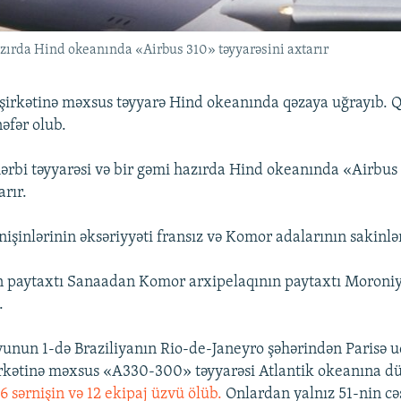
hazırda Hind okeanında «Airbus 310» təyyarəsini axtarır
şirkətinə məxsus təyyarə Hind okeanında qəzaya uğrayıb. 
əfər olub.
hərbi təyyarəsi və bir gəmi hazırda Hind okeanında «Airbus
arır.
işinlərinin əksəriyyəti fransız və Komor adalarının sakinlər
 paytaxtı Sanaadan Komor arxipelaqının paytaxtı Moroni
.
unun 1-də Braziliyanın Rio-de-Janeyro şəhərindən Parisə u
rkətinə məxsus «A330-300» təyyarəsi Atlantik okeanına d
 sərnişin və 12 ekipaj üzvü ölüb.
Onlardan yalnız 51-nin cəs