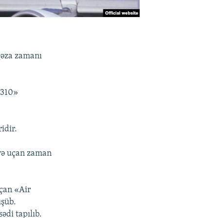
Qəza zamanı
 310»
idir.
yə uçan zaman
çan «Air
üşüb.
ədi tapılıb.