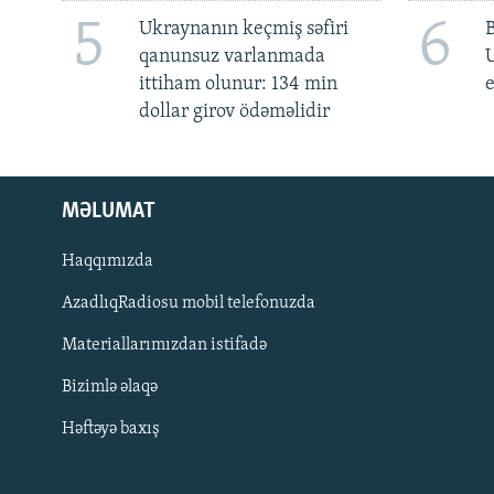
5
6
Ukraynanın keçmiş səfiri
qanunsuz varlanmada
ittiham olunur: 134 min
e
dollar girov ödəməlidir
MƏLUMAT
Haqqımızda
AzadlıqRadiosu mobil telefonuzda
Materiallarımızdan istifadə
BIZI IZLƏ
Bizimlə əlaqə
Həftəyə baxış
RFE/RL-in bütün saytları