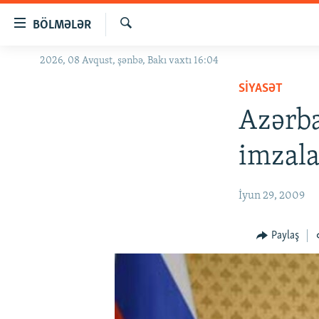
Keçid
BÖLMƏLƏR
linkləri
Axtar
Əsas
2026, 08 Avqust, şənbə, Bakı vaxtı 16:04
GÜNDƏM
məzmuna
SIYASƏT
#İZAHLA
qayıt
Əsas
Azərba
KORRUPSIOMETR
naviqasiyaya
#ƏSLINDƏ
qayıt
imzala
Axtarışa
FƏRQƏ BAX
keç
QANUNI DOĞRU
İyun 29, 2009
ARAŞDIRMA
Paylaş
MULTIMEDIA
RADIO ARXIV
VIDEO
HAQQIMIZDA
FOTOQALEREYA
OXU ZALI