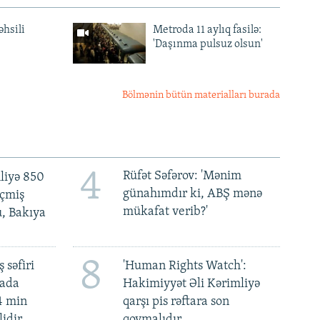
əhsili
Metroda 11 aylıq fasilə:
'Daşınma pulsuz olsun'
Bölmənin bütün materialları burada
4
Rüfət Səfərov: 'Mənim
liyə 850
günahımdır ki, ABŞ mənə
eçmiş
mükafat verib?'
u, Bakıya
8
 səfiri
'Human Rights Watch':
mada
Hakimiyyət Əli Kərimliyə
4 min
qarşı pis rəftara son
lidir
qoymalıdır