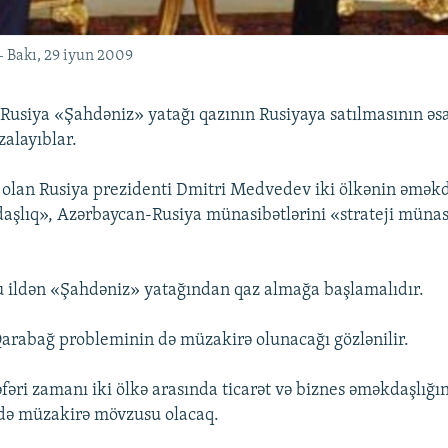
 Bakı, 29 iyun 2009
Rusiya «Şahdəniz» yatağı qazının Rusiyaya satılmasının əsas
zalayıblar.
 olan Rusiya prezidenti Dmitri Medvedev iki ölkənin əməkd
aşlıq», Azərbaycan-Rusiya münasibətlərini «strateji münas
 ildən «Şahdəniz» yatağından qaz almağa başlamalıdır.
arabağ probleminin də müzakirə olunacağı gözlənilir.
əri zamanı iki ölkə arasında ticarət və biznes əməkdaşlığın
də müzakirə mövzusu olacaq.