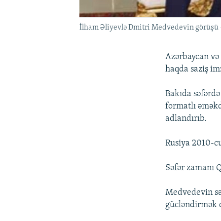
İlham Əliyevlə Dmitri Medvedevin görüşü -
Azərbaycan və 
haqda saziş im
Bakıda səfərdə
formatlı əməkd
adlandırıb.
Rusiya 2010-cu
Səfər zamanı Q
Medvedevin səf
gücləndirmək 