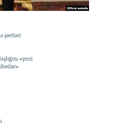
 şərtləri
aşlığını «yeni
ibətlər»
ı