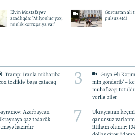
Elvin Mustafayev
Gürcüstan ali t
azadlıqda: 'Milyonluq yox,
pulsuz etdi
minlik korrupsiya var'
3
Tramp: İranla müharibə
'Guya Əli Kərim
çox tezliklə' başa çatacaq
min göndərib' – k
mühafizəçi tutuld
verilə bilər
7
Bayramov: Azərbaycan
Ukraynanın keçmiş
Ukraynaya qaz tədarük
qanunsuz varlan
tməyə hazırdır
ittiham olunur: 13
dollar girov ödəmə