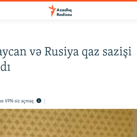
ycan və Rusiya qaz sazişi
dı
VPN-siz açmaq