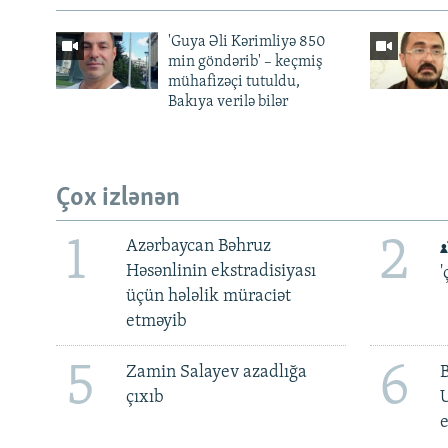
'Guya Əli Kərimliyə 850
min göndərib' – keçmiş
mühafizəçi tutuldu,
Bakıya verilə bilər
Çox izlənən
1
2
Azərbaycan Bəhruz
Həsənlinin ekstradisiyası
'
üçün hələlik müraciət
etməyib
5
6
Zamin Salayev azadlığa
çıxıb
e