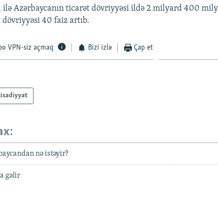
ilə Azərbaycanın ticarət dövriyyəsi ildə 2 milyard 400 mily
t dövriyyəsi 40 faiz artıb.
VPN-siz açmaq
Bizi izlə
Çap et
tisadiyyat
ax:
baycandan nə istəyir?
 gəlir