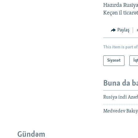
Hazırda Rusiya 
Keçən il ticarə
Paylaş
This item is part of
Siyasət
İq
Buna da b
Rusiya indi Azər
Medvedev Bakıya
Gündəm