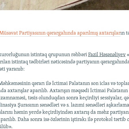
Müsavat Partiyasının qərargahında aparılmış axtarışlar
ın t
kurorluğunun istintaq qrupunun rəhbəri
Fazil Həsənəliyev
«
arılan istintaq tədbirləri nəticəsində partiyanın qərargahınd
ti yaranıb:
əhkəməsinin qərarı ilə İctimai Palatanın son iclas və topla
ada axtarışlar aparılıb. Axtarışın məqsədi İctimai Palatanın
nizamnaməsi, təsis olunduqdan sonra keçirdiyi sessiyalar, q
inasiya Şurasının sənədləri və s. lazımi sənədləri aşkarlama
aslarını həmin yerdə keçirdiyindən axtarış da məhz partiyan
arılıb. Daha sonra isə özlərinin iştirakı ilə protokol tərtib
ülüb».