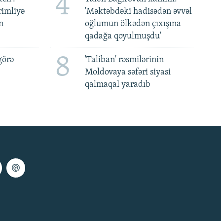
4
rimliyə
'Məktəbdəki hadisədən əvvəl
n
oğlumun ölkədən çıxışına
qadağa qoyulmuşdu'
8
görə
'Taliban' rəsmilərinin
Moldovaya səfəri siyasi
qalmaqal yaradıb