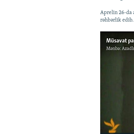
Aprelin 26-da 
rəhbərlik edib.
Müsavat par
Mənbə:
Azadl