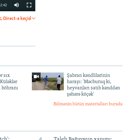
2:42
Direct-ə keçid
PAYLAŞ
r sıx
Şabran kəndlilərinin
px
— Küləklər
harayı: 'Məcburuq ki,
en
a böhranı
heyvanları satıb kənddən
şəhərə köçək'
Bölmənin bütün materialları burada
ch':
Taleh Bağırovun xanımı: