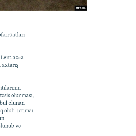
əfərrüatları
Lent.az»a
a axtarış
ntılarının
 təsis olunması,
əbul olunan
q olub. İctimai
ın
 olunub və