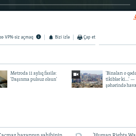
EMBED
VPN-siz açmaq
Bizi izlə
Çap et
Metroda 11 aylıq fasilə:
'Binaları o qədə
'Daşınma pulsuz olsun'
tikiblər ki...' 
şəhərində hav
açmaz bazarının sahibinin
'Human Rights Wat