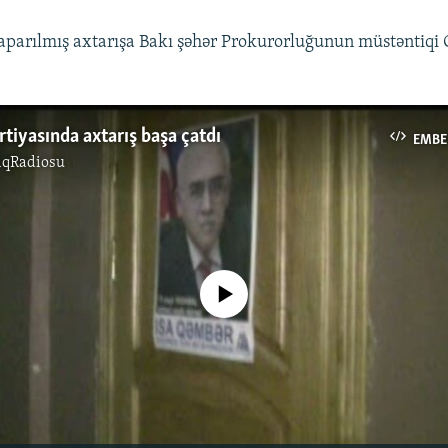
aparılmış axtarışa Bakı şəhər Prokurorluğunun müstəntiqi
tiyasında axtarış başa çatdı
EMBE
ıqRadiosu
No media source currently available