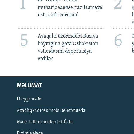
1
2
Tramp: 'İranla
müharibədənsə, razılaşmaya
üstünlük verirəm'
5
6
Ayaqaltı üzərindəki Rusiya
Ə
bayrağına görə Özbəkistan
ş
vətəndaşını deportasiya
b
etdilər
MƏLUMAT
Haqqımızda
AzadlıqRadiosu mobil telefonuzda
Materiallarımızdan istifadə
BIZI IZLƏ
Bizimlə əlaqə