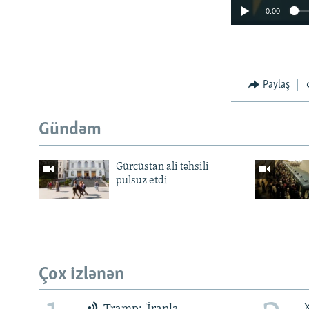
0:00
Paylaş
Gündəm
Gürcüstan ali təhsili
pulsuz etdi
Çox izlənən
X