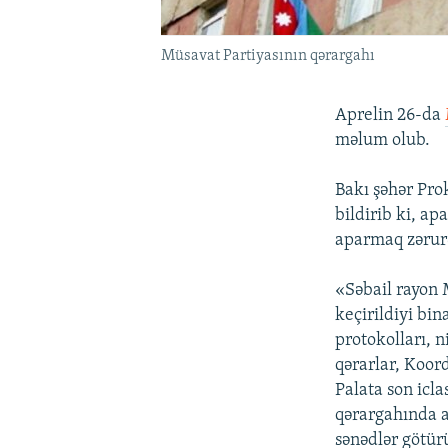
Müsavat Partiyasının qərargahı
Aprelin 26-da
məlum olub.
Bakı şəhər Pro
bildirib ki, ap
aparmaq zərurə
«Səbail rayon M
keçirildiyi bin
protokolları, 
qərarlar, Koord
Palata son icl
qərargahında ap
sənədlər götür