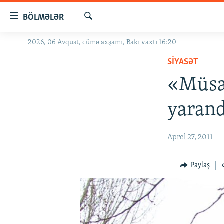
Keçid
BÖLMƏLƏR
linkləri
Axtar
Əsas
2026, 06 Avqust, cümə axşamı, Bakı vaxtı 16:20
GÜNDƏM
məzmuna
SIYASƏT
#İZAHLA
qayıt
Əsas
«Müsav
KORRUPSIOMETR
naviqasiyaya
#ƏSLINDƏ
qayıt
yaran
Axtarışa
FƏRQƏ BAX
keç
QANUNI DOĞRU
Aprel 27, 2011
ARAŞDIRMA
Paylaş
MULTIMEDIA
RADIO ARXIV
VIDEO
HAQQIMIZDA
FOTOQALEREYA
OXU ZALI