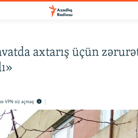
atda axtarış üçün zərurə
dı»
VPN-siz açmaq