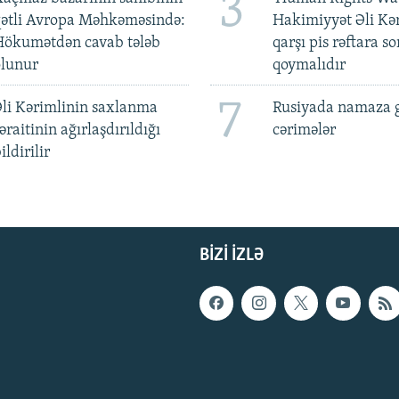
3
qətli Avropa Məhkəməsində:
Hakimiyyət Əli Kə
Hökumətdən cavab tələb
qarşı pis rəftara so
olunur
qoymalıdır
7
li Kərimlinin saxlanma
Rusiyada namaza 
əraitinin ağırlaşdırıldığı
cərimələr
ildirilir
BIZI IZLƏ