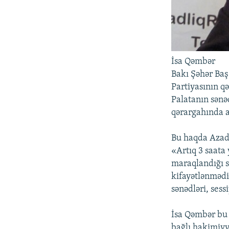
İsa Qəmbər
Bakı Şəhər Baş
Partiyasının qə
Palatanın sənə
qərargahında a
Bu haqda Azad
«Artıq 3 saata
maraqlandığı s
kifayətlənmədil
sənədləri, sess
İsa Qəmbər bu 
bağlı hakimiyyə