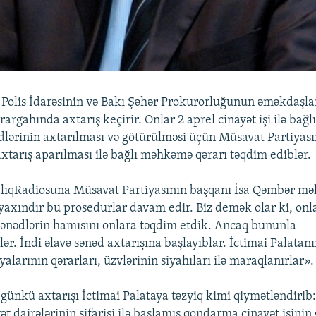
 Polis İdarəsinin və Bakı Şəhər Prokurorluğunun əməkdaşl
rargahında axtarış keçirir. Onlar 2 aprel cinayət işi ilə bağl
dlərinin axtarılması və götürülməsi üçün Müsavat Partiyası
xtarış aparılması ilə bağlı məhkəmə qərarı təqdim ediblər.
lıqRadiosuna Müsavat Partiyasının başqanı
İsa Qəmbər
məl
 yaxındır bu prosedurlar davam edir. Biz demək olar ki, onl
ənədlərin hamısını onlara təqdim etdik. Ancaq bununla
ər. İndi əlavə sənəd axtarışına başlayıblar. İctimai Palatanı
iyalarının qərarları, üzvlərinin siyahıları ilə maraqlanırlar».
günkü axtarışı İctimai Palataya təzyiq kimi qiymətləndirib:
t dairələrinin sifarişi ilə başlamış qondarma cinayət işinin