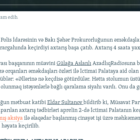
vam edib.
 Polis İdarəsinin və Bakı Şəhər Prokurorluğunun əməkdaşl
rargahında keçirdiyi axtarış başa çatıb. Axtarış 4 saata yax
yası başqanının müavini
Gülağa Aslanlı
AzadlıqRadiosuna bi
orqanları əməkdaşları özləri ilə İctimai Palataya aid olan 
rüblər: «Əllərinə nə keçdisə götürdülər. Hətta stolumun üst
 olunmaq istəyənlərlə bağlı qaralama siyahı vardı. Onu da g
uğun mətbuat katibi
Eldar Sultanov
bildirib ki, Müsavat Par
arılan axtarış tədbirləri aprelin 2-də İctimai Palatanın ke
mış aksiya
ilə əlaqədar başlanmış cinayət işi üzrə məhkəmə
 həyata keçirilib.