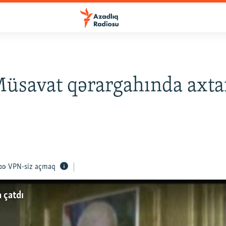
Müsavat qərargahında axta
VPN-siz açmaq
 çatdı