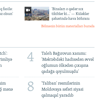
q fasilə:
'Binaları o qədər sıx
z olsun'
tikiblər ki...' — Küləklər
şəhərində hava böhranı
Bölmənin bütün materialları burada
4
ch':
Taleh Bağırovun xanımı:
rimliyə
'Məktəbdəki hadisədən əvvəl
n
oğlumun ölkədən çıxışına
qadağa qoyulmuşdu'
8
ənim
'Taliban' rəsmilərinin
BŞ mənə
Moldovaya səfəri siyasi
qalmaqal yaradıb