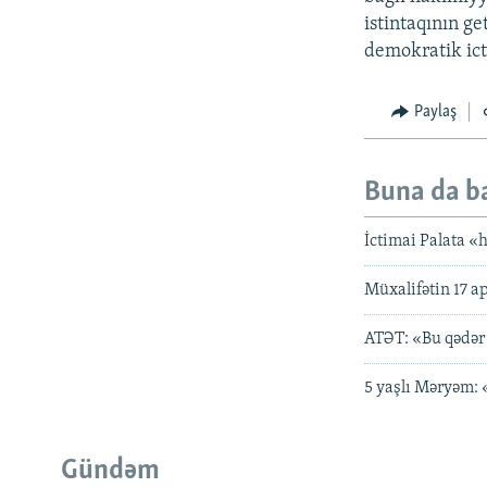
istintaqının g
demokratik icti
Paylaş
Buna da b
İctimai Palata «
Müxalifətin 17 a
ATƏT: «Bu qədər
5 yaşlı Məryəm:
Gündəm