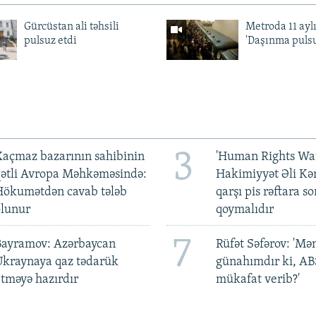
Gürcüstan ali təhsili
Metroda 11 aylı
pulsuz etdi
'Daşınma pulsu
3
açmaz bazarının sahibinin
'Human Rights Wat
qətli Avropa Məhkəməsində:
Hakimiyyət Əli Kə
Hökumətdən cavab tələb
qarşı pis rəftara so
olunur
qoymalıdır
7
Bayramov: Azərbaycan
Rüfət Səfərov: 'M
Ukraynaya qaz tədarük
günahımdır ki, A
tməyə hazırdır
mükafat verib?'