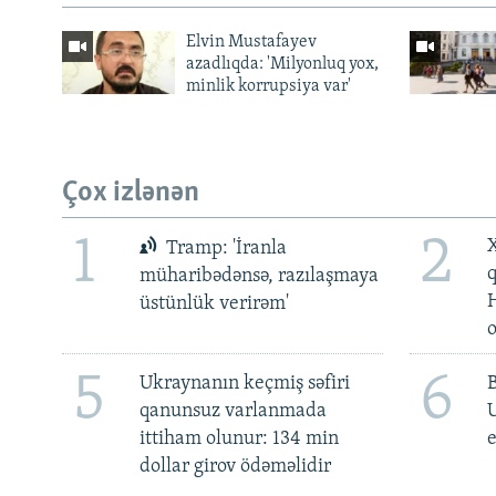
Elvin Mustafayev
azadlıqda: 'Milyonluq yox,
minlik korrupsiya var'
Çox izlənən
1
2
X
Tramp: 'İranla
müharibədənsə, razılaşmaya
üstünlük verirəm'
5
6
Ukraynanın keçmiş səfiri
qanunsuz varlanmada
ittiham olunur: 134 min
e
dollar girov ödəməlidir