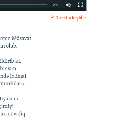
2:42
Direct-ə keçid
EMBED
PAYLAŞ
arının Müsavat
ın olub.
ldirib ki,
bir sıra
ündə İctimai
ötürdülər».
tiyasının
çirdiyi
nin müvafiq