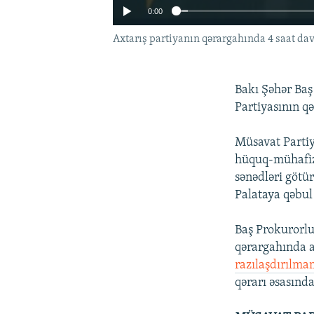
0:00
Axtarış partiyanın qərargahında 4 saat da
Bakı Şəhər Baş
Partiyasının qə
Müsavat Parti
hüquq-mühafizə 
sənədləri götü
Palataya qəbul
Baş Prokurorl
qərargahında ap
razılaşdırılma
qərarı əsasında