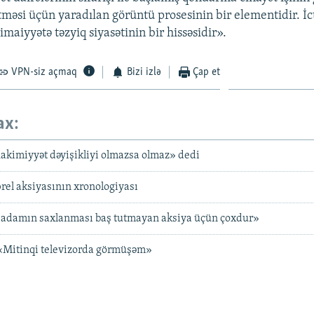
etməsi üçün yaradılan görüntü prosesinin bir elementidir. İc
maiyyətə təzyiq siyasətinin bir hissəsidir».
VPN-siz açmaq
Bizi izlə
Çap et
ax:
hakimiyyət dəyişikliyi olmazsa olmaz» dedi
prel aksiyasının xronologiyası
 adamın saxlanması baş tutmayan aksiya üçün çoxdur»
 «Mitinqi televizorda görmüşəm»