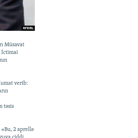
arı Müsavat
ı İctimai
nın
umat verib:
arın
n təsis
 «Bu, 2 aprellə
 guya ciddi