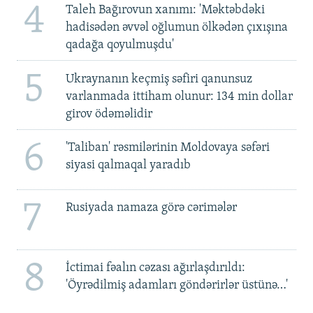
4
Taleh Bağırovun xanımı: 'Məktəbdəki
hadisədən əvvəl oğlumun ölkədən çıxışına
qadağa qoyulmuşdu'
5
Ukraynanın keçmiş səfiri qanunsuz
varlanmada ittiham olunur: 134 min dollar
girov ödəməlidir
6
'Taliban' rəsmilərinin Moldovaya səfəri
siyasi qalmaqal yaradıb
7
Rusiyada namaza görə cərimələr
8
İctimai fəalın cəzası ağırlaşdırıldı:
'Öyrədilmiş adamları göndərirlər üstünə…'