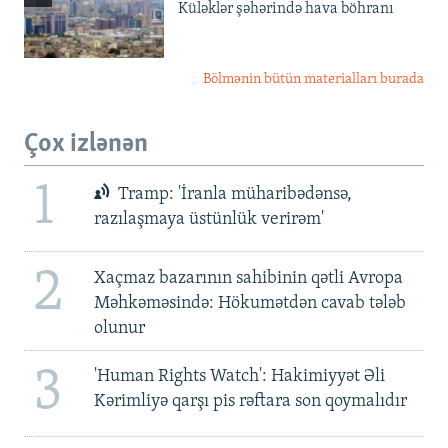
Küləklər şəhərində hava böhranı
Bölmənin bütün materialları burada
Çox izlənən
1
Tramp: 'İranla müharibədənsə,
razılaşmaya üstünlük verirəm'
2
Xaçmaz bazarının sahibinin qətli Avropa
Məhkəməsində: Hökumətdən cavab tələb
olunur
3
'Human Rights Watch': Hakimiyyət Əli
Kərimliyə qarşı pis rəftara son qoymalıdır