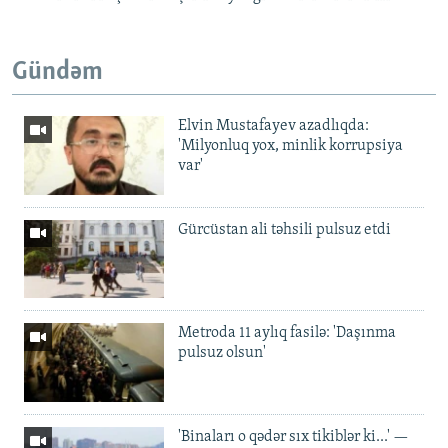
Gündəm
Elvin Mustafayev azadlıqda:
'Milyonluq yox, minlik korrupsiya
var'
Gürcüstan ali təhsili pulsuz etdi
Metroda 11 aylıq fasilə: 'Daşınma
pulsuz olsun'
'Binaları o qədər sıx tikiblər ki...' —