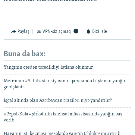
Paylaş
VPN-siz açmaq
Bizi izlə
Buna da bax:
Yanğının qəsdən törədildiyi istisna olunmur
Metronun «Sahil» stansiyasının qarşısında başlanan yanğın
genişlənir
İşğal altında olan Azərbaycan əraziləri niyə yandırılır?
«Pepsi-Kola» şirkətinin istehsal müəssisəsində yanğın baş
verib
Havanın isti keçməsi meşələrdə yanğın təhlükəsini artırıb