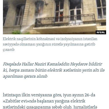
İNFOQRAFIKA
AZƏRBAYCAN ƏDƏBIYYATI KITABXANASI
MISSIYAMIZ
BIZI IZLƏ
KARIKATURA
İSLAM VƏ DEMOKRATIYA
PEŞƏ ETIKASI VƏ JURNALISTIKA STANDARTLARIMIZ
İZ - MƏDƏNIYYƏT PROQRAMI
MATERIALLARIMIZDAN ISTIFADƏ
AZADLIQRADIOSU MOBIL TELEFONUNUZDA
RFE/RL-in bütün saytları
Elektrik naqillərinin köhnəlməsi və izolyasiyanın istənilən
BIZIMLƏ ƏLAQƏ
səviyyədə olmaması yanğının sürətlə yayılmasına gətirib
XƏBƏR BÜLLETENLƏRIMIZ
çıxarıb
Fövqəladə Hallar Naziri Kəmaləddin Heydərov bildirir
ki, bərpa zamanı bütün elektrik xətlərinin yerin altı ilə
aparılması qərara alınıb
İstintaqın ilkin versiyasına görə, iyun ayının 26-da
«Zabitlər evi»ndə başlanan yanğına elektrik
xətlərindəki qısaqapanma səbəb olub. Jurnalistlərlə