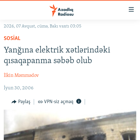
Keçid
linkləri
Əsas
2026, 07 Avqust, cümə, Bakı vaxtı 03:05
məzmuna
GÜNDƏM
SOSIAL
qayıt
#İZAHLA
Əsas
Yanğına elektrik xətlərindəki
KORRUPSIOMETR
naviqasiyaya
qısaqapanma səbəb olub
qayıt
#ƏSLINDƏ
Axtarışa
İlkin Məmmədov
FƏRQƏ BAX
keç
İyun 30, 2006
QANUNI DOĞRU
ARAŞDIRMA
Paylaş
VPN-siz açmaq
MULTIMEDIA
RADIO ARXIV
VIDEO
HAQQIMIZDA
FOTOQALEREYA
OXU ZALI