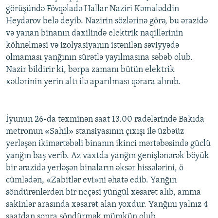
görüşündə Fövqəladə Hallar Naziri Kəmaləddin
Heydərov belə deyib. Nazirin sözlərinə görə, bu ərazidə
və yanan binanın daxilində elektrik naqillərinin
köhnəlməsi və izolyasiyanın istənilən səviyyədə
olmaması yanğının sürətlə yayılmasına səbəb olub.
Nazir bildirir ki, bərpa zamanı bütün elektrik
xətlərinin yerin altı ilə aparılması qərara alınıb.
İyunun 26-da təxminən saat 13.00 radələrində Bakıda
metronun «Sahil» stansiyasının çıxışı ilə üzbəüz
yerləşən ikimərtəbəli binanın ikinci mərtəbəsində güclü
yanğın baş verib. Az vaxtda yanğın genişlənərək böyük
bir ərazidə yerləşən binaların əksər hissələrini, ö
cümlədən, «Zabitlər evi»ni əhatə edib. Yanğın
söndürənlərdən bir neçəsi yüngül xəsarət alıb, amma
sakinlər arasında xəsarət alan yoxdur. Yanğını yalnız 4
saatdan sonra söndürmək mümkün olub.