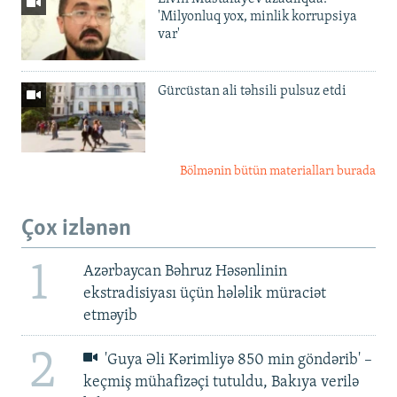
'Milyonluq yox, minlik korrupsiya
var'
Gürcüstan ali təhsili pulsuz etdi
Bölmənin bütün materialları burada
Çox izlənən
1
Azərbaycan Bəhruz Həsənlinin
ekstradisiyası üçün hələlik müraciət
etməyib
2
'Guya Əli Kərimliyə 850 min göndərib' –
keçmiş mühafizəçi tutuldu, Bakıya verilə