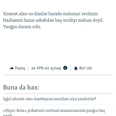
Xəsarət alan və ölənlər barədə məlumat verilmir.
Hadisənin hansı səbəbdən baş verdiyi məlum deyil.
Yanğın davam edir.
Paylaş
VPN-siz açmaq
Bizi izlə
Buna da bax:
İşğal altında olan Azərbaycan əraziləri niyə yandırılır?
«Pepsi-Kola» şirkətinin istehsal müəssisəsində yanğın baş