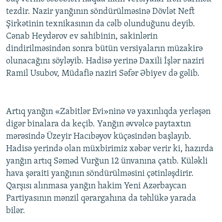
tezdir. Nazir yanğının söndürülməsinə Dövlət Neft
Şirkətinin texnikasının da cəlb olunduğunu deyib.
Cənab Heydərov ev sahibinin, sakinlərin
dindirilməsindən sonra bütün versiyaların müzakirə
olunacağını söyləyib. Hadisə yerinə Daxili İşlər naziri
Ramil Usubov, Müdafiə naziri Səfər Əbiyev də gəlib.
Artıq yanğın «Zabitlər Evi»ninə və yaxınlıqda yerləşən
digər binalara da keçib. Yanğın əvvəlcə paytaxtın
mərəsində Üzeyir Hacıbəyov küçəsindən başlayıb.
Hadisə yerində olan müxbirimiz xəbər verir ki, hazırda
yanğın artıq Səməd Vurğun 12 ünvanına çatıb. Küləkli
hava şəraiti yanğının söndürülməsini çətinləşdirir.
Qarşısı alınmasa yanğın hakim Yeni Azərbaycan
Partiyasının mənzil qərargahına da təhlükə yarada
bilər.