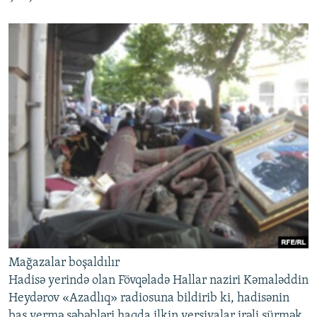
Mağazalar boşaldılır
Hadisə yerində olan Fövqəladə Hallar naziri Kəmaləddin
Heydərov «Azadlıq» radiosuna bildirib ki, hadisənin
baş vermə səbəbləri haqda ilkin versiyalar irəli sürmək