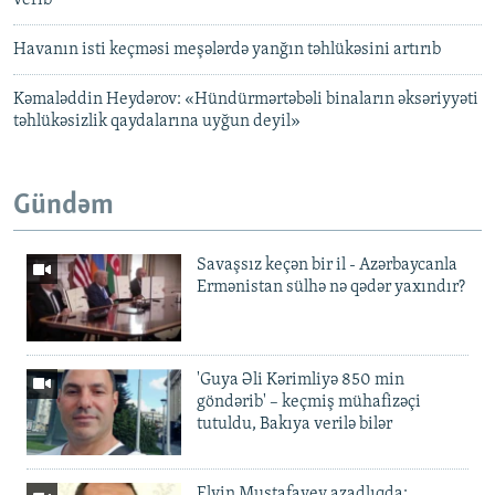
verib
Havanın isti keçməsi meşələrdə yanğın təhlükəsini artırıb
Kəmaləddin Heydərov: «Hündürmərtəbəli binaların əksəriyyəti
təhlükəsizlik qaydalarına uyğun deyil»
Gündəm
Savaşsız keçən bir il - Azərbaycanla
Ermənistan sülhə nə qədər yaxındır?
'Guya Əli Kərimliyə 850 min
göndərib' – keçmiş mühafizəçi
tutuldu, Bakıya verilə bilər
Elvin Mustafayev azadlıqda: