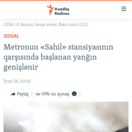
Keçid
linkləri
Əsas
2026, 10 Avqust, bazar ertəsi, Bakı vaxtı 12:23
məzmuna
GÜNDƏM
SOSIAL
qayıt
#İZAHLA
Əsas
Metronun «Sahil» stansiyasının
KORRUPSIOMETR
naviqasiyaya
qarşısında başlanan yanğın
qayıt
#ƏSLINDƏ
genişlənir
Axtarışa
FƏRQƏ BAX
keç
İyun 26, 2006
QANUNI DOĞRU
Paylaş
VPN-siz açmaq
ARAŞDIRMA
MULTIMEDIA
RADIO ARXIV
VIDEO
HAQQIMIZDA
FOTOQALEREYA
OXU ZALI