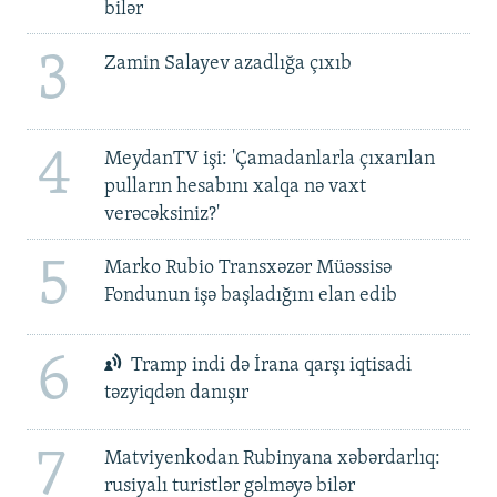
bilər
3
Zamin Salayev azadlığa çıxıb
4
MeydanTV işi: 'Çamadanlarla çıxarılan
pulların hesabını xalqa nə vaxt
verəcəksiniz?'
5
Marko Rubio Transxəzər Müəssisə
Fondunun işə başladığını elan edib
6
Tramp indi də İrana qarşı iqtisadi
təzyiqdən danışır
7
Matviyenkodan Rubinyana xəbərdarlıq:
rusiyalı turistlər gəlməyə bilər