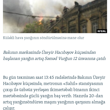
İNFOQRAFIKA
AZƏRBAYCAN ƏDƏBIYYATI KITABXANASI
MISSIYAMIZ
BIZI IZLƏ
KARIKATURA
İSLAM VƏ DEMOKRATIYA
PEŞƏ ETIKASI VƏ JURNALISTIKA STANDARTLARIMIZ
İZ - MƏDƏNIYYƏT PROQRAMI
MATERIALLARIMIZDAN ISTIFADƏ
AZADLIQRADIOSU MOBIL TELEFONUNUZDA
RFE/RL-in bütün saytları
Küləkli hava yanğının söndürülməsinə mane olur
BIZIMLƏ ƏLAQƏ
XƏBƏR BÜLLETENLƏRIMIZ
Bakının mərkəzində Üzeyir Hacıbəyov küçəsindən
başlanan yanğın artıq Səməd Vurğun 12 ünvanına çatdı
Bu gün təxminən saat 13:45 radələrində Bakının Üzeyir
Hacıbəyov küçəsində, metronun «Sahil» stansiyasının
çıxışı ilə üzbəüz yerləşən ikimərtəbəli binanın ikinci
mərtəbəsində güclü yanğın baş verib. Hazırda 20-dan
artıq yanğınsöndürən maşını yanğının qarşısını almağa
çalışır.