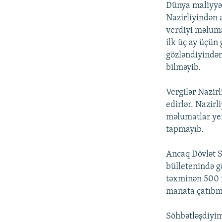
Dünya maliyyə b
Nazirliyindən 
verdiyi məlumat
ilk üç ay üçün 
gözləndiyindən 
bilməyib.
Vergilər Nazir
edirlər. Nazirl
məlumatlar yerl
tapmayıb.
Ancaq Dövlət St
bülletenində g
təxminən 500 m
manata çatıbm
Söhbətləşdiyimi