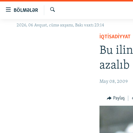
Keçid
BÖLMƏLƏR
linkləri
Axtar
Əsas
2026, 06 Avqust, cümə axşamı, Bakı vaxtı 23:14
GÜNDƏM
məzmuna
İQTISADIYYAT
#İZAHLA
qayıt
Əsas
Bu ili
KORRUPSIOMETR
naviqasiyaya
#ƏSLINDƏ
qayıt
azalıb
Axtarışa
FƏRQƏ BAX
keç
QANUNI DOĞRU
May 08, 2009
ARAŞDIRMA
Paylaş
MULTIMEDIA
RADIO ARXIV
VIDEO
HAQQIMIZDA
FOTOQALEREYA
OXU ZALI