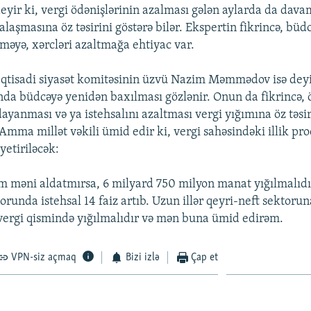
eyir ki, vergi ödənişlərinin azalması gələn aylarda da davam
aşmasına öz təsirini göstərə bilər. Ekspertin fikrincə, büd
tməyə, xərcləri azaltmağa ehtiyac var.
 İqtisadi siyasət komitəsinin üzvü Nazim Məmmədov isə deyi
ında büdcəyə yenidən baxılması gözlənir. Onun da fikrincə, 
ayanması və ya istehsalını azaltması vergi yığımına öz təsir
Amma millət vəkili ümid edir ki, vergi sahəsindəki illik pr
yetiriləcək:
m məni aldatmırsa, 6 milyard 750 milyon manat yığılmalıdır
orunda istehsal 14 faiz artıb. Uzun illər qeyri-neft sektoru
q vergi qismində yığılmalıdır və mən buna ümid edirəm.
VPN-siz açmaq
Bizi izlə
Çap et