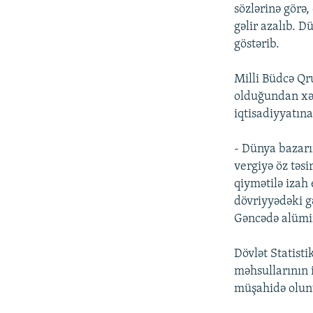
sözlərinə görə
gəlir azalıb. D
göstərib.
Milli Büdcə Qr
olduğundan xəb
iqtisadiyyatın
- Dünya bazarın
vergiyə öz təs
qiymətilə izah
dövriyyədəki gə
Gəncədə alümi
Dövlət Statisti
məhsullarının 
müşahidə olunu