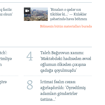
q fasilə:
'Binaları o qədər sıx
z olsun'
tikiblər ki...' — Küləklər
şəhərində hava böhranı
Bölmənin bütün materialları burada
4
ch':
Taleh Bağırovun xanımı:
rimliyə
'Məktəbdəki hadisədən əvvəl
n
oğlumun ölkədən çıxışına
qadağa qoyulmuşdu'
8
görə
İctimai fəalın cəzası
ağırlaşdırıldı: 'Öyrədilmiş
adamları göndərirlər
üstünə…'