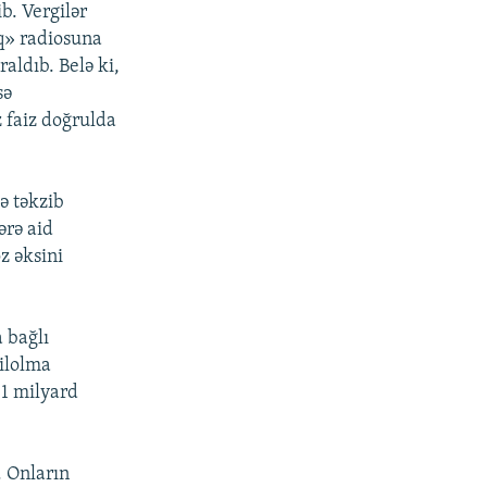
b. Vergilər
ıq» radiosuna
aldıb. Belə ki,
sə
z faiz doğrulda
ə təkzib
ərə aid
z əksini
a bağlı
xilolma
 1 milyard
. Onların