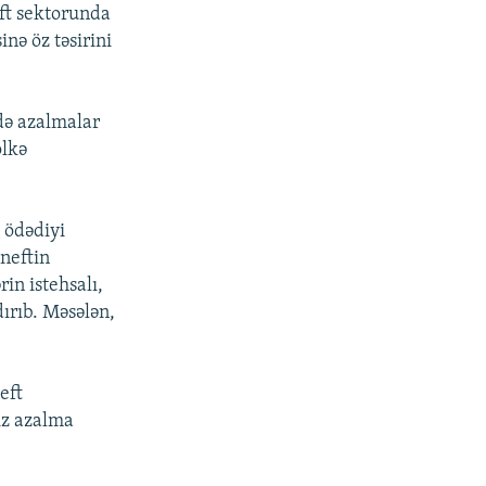
eft sektorunda
nə öz təsirini
də azalmalar
ölkə
n ödədiyi
neftin
in istehsalı,
dırıb. Məsələn,
eft
iz azalma