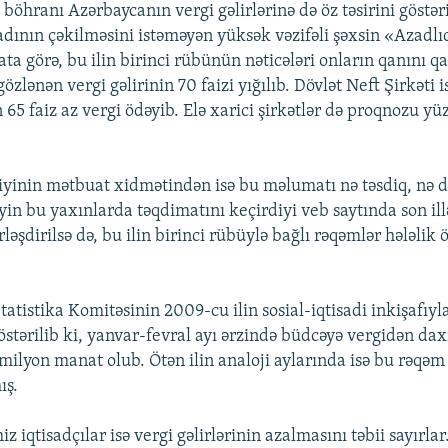
öhranı Azərbaycanın vergi gəlirlərinə də öz təsirini göstəri
adının çəkilməsini istəməyən yüksək vəzifəli şəxsin «Azadl
a görə, bu ilin birinci rübünün nəticələri onların qanını qar
gözlənən vergi gəlirinin 70 faizi yığılıb. Dövlət Neft Şirkəti i
65 faiz az vergi ödəyib. Elə xarici şirkətlər də proqnozu yü
liyinin mətbuat xidmətindən isə bu məlumatı nə təsdiq, nə d
iyin bu yaxınlarda təqdimatını keçirdiyi veb saytında son ill
əşdirilsə də, bu ilin birinci rübüylə bağlı rəqəmlər hələlik ö
atistika Komitəsinin 2009-cu ilin sosial-iqtisadi inkişafıyl
östərilib ki, yanvar-fevral ayı ərzində büdcəyə vergidən da
ilyon manat olub. Ötən ilin analoji aylarında isə bu rəqəm
ış.
z iqtisadçılar isə vergi gəlirlərinin azalmasını təbii sayırlar