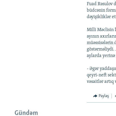
Fuad Rəsulov d
büdcənin formal
dəyişikliklər e
Milli Məclisin
ayının axırlar
müəssisələrin d
göstərməliydi. 
aylarda yerinə 
- Əgər yaddaşı
qeyri-neft sekt
vəsaitlər artı
Paylaş
Gündəm