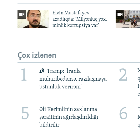
Elvin Mustafayev
azadlıqda: 'Milyonluq yox,
minlik korrupsiya var'
Çox izlənən
1
2
X
Tramp: 'İranla
müharibədənsə, razılaşmaya
üstünlük verirəm'
5
6
Əli Kərimlinin saxlanma
'
şəraitinin ağırlaşdırıldığı
M
bildirilir