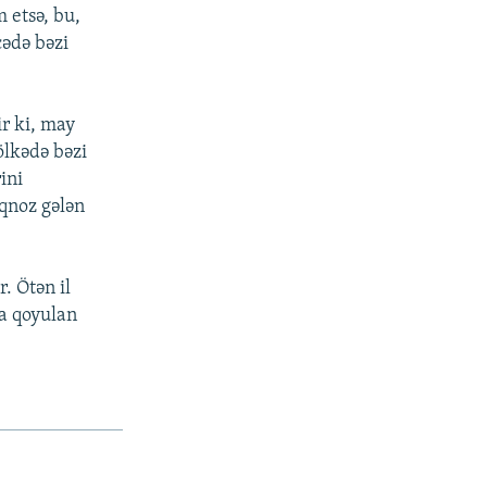
 etsə, bu,
cədə bəzi
r ki, may
ölkədə bəzi
ini
oqnoz gələn
. Ötən il
na qoyulan