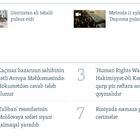
Gürcüstan ali təhsili
Metroda 11 aylı
pulsuz etdi
'Daşınma pulsu
3
açmaz bazarının sahibinin
'Human Rights Wat
qətli Avropa Məhkəməsində:
Hakimiyyət Əli Kə
Hökumətdən cavab tələb
qarşı pis rəftara so
olunur
qoymalıdır
7
Taliban' rəsmilərinin
Rusiyada namaza 
oldovaya səfəri siyasi
cərimələr
qalmaqal yaradıb