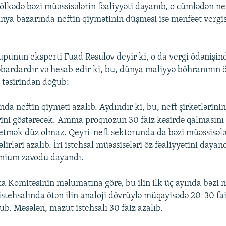
, ölkədə bəzi müəssisələrin fəaliyyəti dayanıb, o cümlədən n
ünya bazarında neftin qiymətinin düşməsi isə mənfəət vergisi
upunun eksperti Fuad Rəsulov deyir ki, o da vergi ödənişin
ardardır və hesab edir ki, bu, dünya maliyyə böhranının 
a təsirindən doğub:
da neftin qiyməti azalıb. Aydındır ki, bu, neft şirkətlərini
irini göstərəcək. Amma proqnozun 30 faiz kəsirdə qalmasını 
 etmək düz olmaz. Qeyri-neft sektorunda da bəzi müəssisələr
lirləri azalıb. İri istehsal müəssisələri öz fəaliyyətini dayan
nium zavodu dayandı.
ka Komitəsinin məlumatına görə, bu ilin ilk üç ayında bəzi n
istehsalında ötən ilin analoji dövrüylə müqayisədə 20-30 fa
b. Məsələn, mazut istehsalı 30 faiz azalıb.