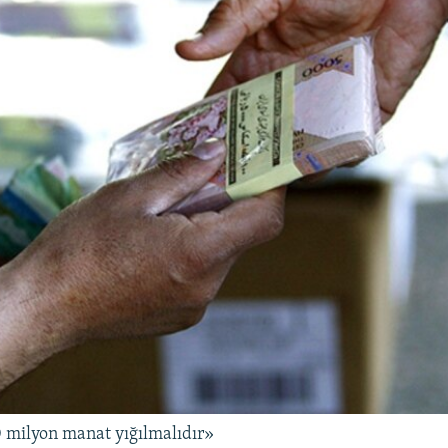
 milyon manat yığılmalıdır»