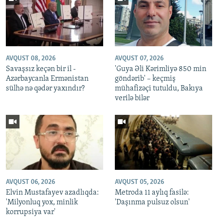
AVQUST 08, 2026
AVQUST 07, 2026
Savaşsız keçən bir il -
'Guya Əli Kərimliyə 850 min
Azərbaycanla Ermənistan
göndərib' – keçmiş
sülhə nə qədər yaxındır?
mühafizəçi tutuldu, Bakıya
verilə bilər
AVQUST 06, 2026
AVQUST 05, 2026
Elvin Mustafayev azadlıqda:
Metroda 11 aylıq fasilə:
'Milyonluq yox, minlik
'Daşınma pulsuz olsun'
korrupsiya var'