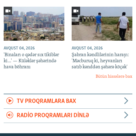
AVQUST 04, 2026
AVQUST 04, 2026
'Binaları o qədər sıx tikiblər
Şabran kəndlilərinin harayı:
ki...' — Küləklər şəhərində
'Məcburuq ki, heyvanları
hava böhranı
satıb kənddən şəhərə köçək'
Bütün hissələrə bax
TV PROQRAMLARA BAX
RADIO PROQRAMLARI DINLƏ