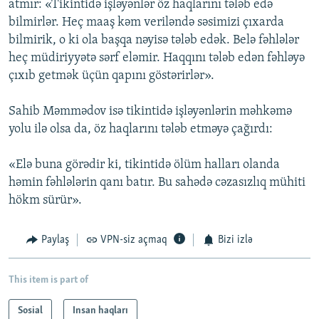
atmır: «Tikintidə işləyənlər öz haqlarını tələb edə
bilmirlər. Heç maaş kəm veriləndə səsimizi çıxarda
bilmirik, o ki ola başqa nəyisə tələb edək. Belə fəhlələr
heç müdiriyyətə sərf eləmir. Haqqını tələb edən fəhləyə
çıxıb getmək üçün qapını göstərirlər».
Sahib Məmmədov isə tikintidə işləyənlərin məhkəmə
yolu ilə olsa da, öz haqlarını tələb etməyə çağırdı:
«Elə buna görədir ki, tikintidə ölüm halları olanda
həmin fəhlələrin qanı batır. Bu sahədə cəzasızlıq mühiti
hökm sürür».
Paylaş
VPN-siz açmaq
Bizi izlə
This item is part of
Sosial
Insan haqları