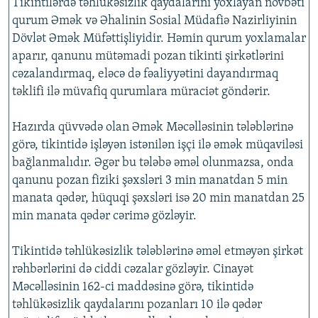
Tikintilərdə təhlükəsizlik qaydalarını yoxlayan növbəti
qurum Əmək və Əhalinin Sosial Müdafiə Nazirliyinin
Dövlət Əmək Müfəttişliyidir. Həmin qurum yoxlamalar
aparır, qanunu mütəmadi pozan tikinti şirkətlərini
cəzalandırmaq, eləcə də fəaliyyətini dayandırmaq
təklifi ilə müvafiq qurumlara müraciət göndərir.
Hazırda qüvvədə olan Əmək Məcəlləsinin tələblərinə
görə, tikintidə işləyən istənilən işçi ilə əmək müqaviləsi
bağlanmalıdır. Əgər bu tələbə əməl olunmazsa, onda
qanunu pozan fiziki şəxsləri 3 min manatdan 5 min
manata qədər, hüquqi şəxsləri isə 20 min manatdan 25
min manata qədər cərimə gözləyir.
Tikintidə təhlükəsizlik tələblərinə əməl etməyən şirkət
rəhbərlərini də ciddi cəzalar gözləyir. Cinayət
Məcəlləsinin 162-ci maddəsinə görə, tikintidə
təhlükəsizlik qaydalarını pozanları 10 ilə qədər