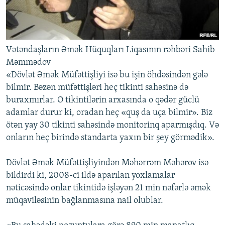
Vətəndaşların Əmək Hüquqları Liqasının rəhbəri Sahib
Məmmədov
«Dövlət Əmək Müfəttişliyi isə bu işin öhdəsindən gələ
bilmir. Bəzən müfəttişləri heç tikinti sahəsinə də
buraxmırlar. O tikintilərin arxasında o qədər güclü
adamlar durur ki, oradan heç «quş da uça bilmir». Biz
ötən yay 30 tikinti sahəsində monitorinq aparmışdıq. Və
onların heç birində standarta yaxın bir şey görmədik».
Dövlət Əmək Müfəttişliyindən Məhərrəm Məhərov isə
bildirdi ki, 2008-ci ildə aparılan yoxlamalar
nəticəsində onlar tikintidə işləyən 21 min nəfərlə əmək
müqaviləsinin bağlanmasına nail olublar.