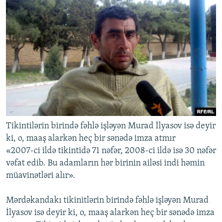
Tikintilərin birində fəhlə işləyən Murad İlyasov isə deyir
ki, o, maaş alarkən heç bir sənədə imza atmır
«2007-ci ildə tikintidə 71 nəfər, 2008-ci ildə isə 30 nəfər
vəfat edib. Bu adamların hər birinin ailəsi indi həmin
müavinətləri alır».
Mərdəkandakı tikinitlərin birində fəhlə işləyən Murad
İlyasov isə deyir ki, o, maaş alarkən heç bir sənədə imza