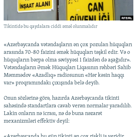
İNFOQRAFIKA
AZƏRBAYCAN ƏDƏBIYYATI KITABXANASI
MISSIYAMIZ
BIZI IZLƏ
KARIKATURA
İSLAM VƏ DEMOKRATIYA
PEŞƏ ETIKASI VƏ JURNALISTIKA STANDARTLARIMIZ
Tikintidə bu qaydalara ciddi əməl olunmalıdır
İZ - MƏDƏNIYYƏT PROQRAMI
MATERIALLARIMIZDAN ISTIFADƏ
AZADLIQRADIOSU MOBIL TELEFONUNUZDA
RFE/RL-in bütün saytları
«Azərbaycanda vətəndaşların ən çox pozulan hüquqları
BIZIMLƏ ƏLAQƏ
arasında 70-80 faizini əmək hüquqları təşkil edir. Və o
hüquqların bərpa olma səviyyəsi 1 faizdən də aşağıdır».
XƏBƏR BÜLLETENLƏRIMIZ
Vətəndaşların Əmək Hüquqları Liqasının rəhbəri Sahib
Məmmədov «Azadlıq» radiosunun «Hər kəsin haqqı
var» proqramındakı çıxışında belə deyib.
Onun sözlərinə görə, hazırda Azərbaycanda tikinti
sahəsində standartlara cavab verən normalar yaradılıb.
Lakin onların nə icrası, nə də buna nəzarət
mexanizmləri effektiv deyil:
«Azərbaycanda bu gün tikinti ən çox riskli iş yeridir.