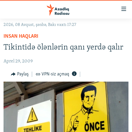
Keçid
linkləri
Əsas
2026, 08 Avqust, şənbə, Bakı vaxtı 17:27
məzmuna
GÜNDƏM
INSAN HAQLARI
qayıt
#İZAHLA
Əsas
Tikintidə ölənlərin qanı yerdə qalır
KORRUPSIOMETR
naviqasiyaya
qayıt
Aprel 29, 2009
#ƏSLINDƏ
Axtarışa
FƏRQƏ BAX
Paylaş
VPN-siz açmaq
keç
QANUNI DOĞRU
ARAŞDIRMA
MULTIMEDIA
RADIO ARXIV
VIDEO
HAQQIMIZDA
FOTOQALEREYA
OXU ZALI