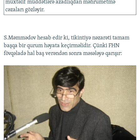
müxtəlif müddətlərə azadlıqdan məhrumetmə
cəzaları gözləyir.
S.Məmmədov hesab edir ki, tikintiyə nəzarəti tamam
başqa bir qurum həyata keçirməlidir. Çünki FHN
fövqəladə hal baş verəndən sonra məsələyə qarışır: