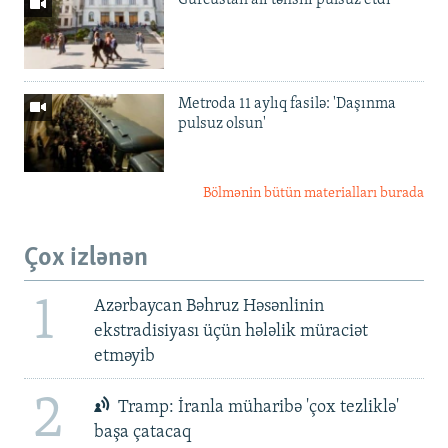
Metroda 11 aylıq fasilə: 'Daşınma
pulsuz olsun'
Bölmənin bütün materialları burada
Çox izlənən
1
Azərbaycan Bəhruz Həsənlinin
ekstradisiyası üçün hələlik müraciət
etməyib
2
Tramp: İranla müharibə 'çox tezliklə'
başa çatacaq