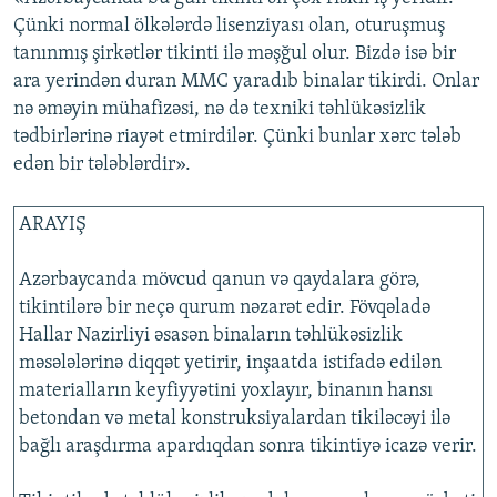
Çünki normal ölkələrdə lisenziyası olan, oturuşmuş
tanınmış şirkətlər tikinti ilə məşğul olur. Bizdə isə bir
ara yerindən duran MMC yaradıb binalar tikirdi. Onlar
nə əməyin mühafizəsi, nə də texniki təhlükəsizlik
tədbirlərinə riayət etmirdilər. Çünki bunlar xərc tələb
edən bir tələblərdir».
ARAYIŞ
Azərbaycanda mövcud qanun və qaydalara görə,
tikintilərə bir neçə qurum nəzarət edir. Fövqəladə
Hallar Nazirliyi əsasən binaların təhlükəsizlik
məsələlərinə diqqət yetirir, inşaatda istifadə edilən
materialların keyfiyyətini yoxlayır, binanın hansı
betondan və metal konstruksiyalardan tikiləcəyi ilə
bağlı araşdırma apardıqdan sonra tikintiyə icazə verir.