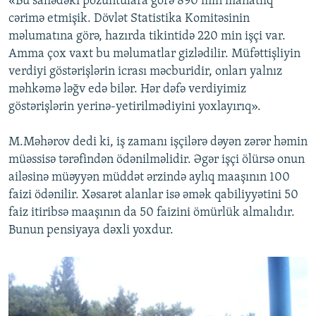
«Bu sahədəki pozuntulara görə 890 min manatlıq
cərimə etmişik. Dövlət Statistika Komitəsinin
məlumatına görə, hazırda tikintidə 220 min işçi var.
Amma çox vaxt bu məlumatlar gizlədilir. Müfəttişliyin
verdiyi göstərişlərin icrası məcburidir, onları yalnız
məhkəmə ləğv edə bilər. Hər dəfə verdiyimiz
göstərişlərin yerinə-yetirilmədiyini yoxlayırıq».
M.Məhərov dedi ki, iş zamanı işçilərə dəyən zərər həmin
müəssisə tərəfindən ödənilməlidir. Əgər işçi ölürsə onun
ailəsinə müəyyən müddət ərzində aylıq maaşının 100
faizi ödənilir. Xəsarət alanlar isə əmək qabiliyyətini 50
faiz itiribsə maaşının da 50 faizini ömürlük almalıdır.
Bunun pensiyaya dəxli yoxdur.