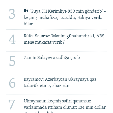
3
'Guya Əli Kərimliyə 850 min göndərib' –
keçmiş mühafizəçi tutuldu, Bakıya verilə
bilər
4
Rüfət Səfərov: 'Mənim günahımdır ki, ABŞ
mənə mükafat verib?'
5
Zamin Salayev azadlığa çıxıb
6
Bayramov: Azərbaycan Ukraynaya qaz
tədarük etməyə hazırdır
7
Ukraynanın keçmiş səfiri qanunsuz
varlanmada ittiham olunur: 134 min dollar