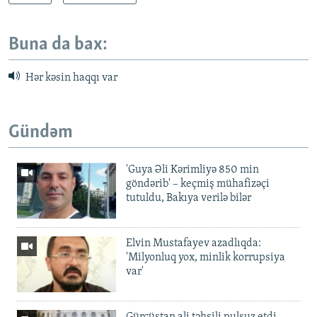
Buna da bax:
Hər kəsin haqqı var
Gündəm
'Guya Əli Kərimliyə 850 min
göndərib' – keçmiş mühafizəçi
tutuldu, Bakıya verilə bilər
Elvin Mustafayev azadlıqda:
'Milyonluq yox, minlik korrupsiya
var'
Gürcüstan ali təhsili pulsuz etdi