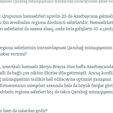
ləşməsi Qarabağ münaqişəsinin tezliklə həll ediləcəyindən xəbər ve
Qrupunun həmsədrləri aprelin 23-də Azərbaycana gəlməlid
u ilin əvvəlindən regiona dördüncü səfərləridir. Həmsədrlər
rı səfərlərini də nəzərə alsaq, onda belə gəlişlərin 10-a çat
egiona səfərlərinin intensivləşməsi Qarabağ münaqişəsinin t
xəbər verirmi?
, amerikalı həmsədr Metyu Brayza ötən həftə Azərbaycanda
li ilə bağlı çox nikbin fikirlər dilə gətirmişdi. Ancaq konfl
münaqişəsinin tezliklə həll ediləcəyinə optimist yanaşmır.
Ermənistanın mövqeləri arasında hələ də böyük fərqlər gör
drlərin regiona səfərləri heç də təkcə Qarabağ münaqişəsinin
r həm də nələrdən gedir?