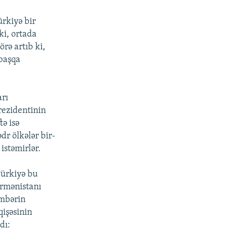
ürkiyə bir
ki, ortada
rə artıb ki,
 başqa
arı
rezidentinin
tə isə
dr ölkələr bir-
istəmirlər.
Türkiyə bu
Ermənistanı
əmbərin
qişəsinin
dı: