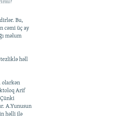
rirmi?
irlər. Bu,
in cəmi üç ay
dığı məlum
ezliklə həll
 olarkən
iktoloq Arif
 Çünki
ür. A.Yunusun
 həlli ilə