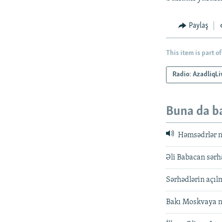
Paylaş
This item is part of
Radio: AzadliqLi
Buna da b
Həmsədrlər ni
Əli Babacan sərh
Sərhədlərin açıl
Bakı Moskvaya n