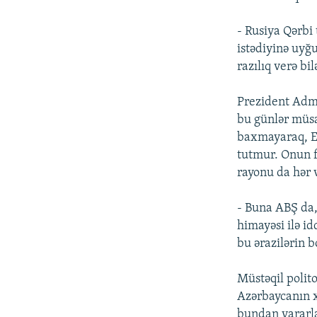
- Rusiya Qərbi
istədiyinə uyğ
razılıq verə bil
Prezident Admi
bu günlər müsa
baxmayaraq, Er
tutmur. Onun f
rayonu da hər 
- Buna ABŞ da,
himayəsi ilə i
bu ərazilərin 
Müstəqil polit
Azərbaycanın xe
bundan yararl