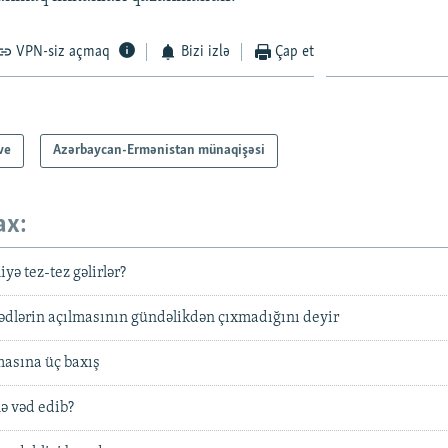
VPN-siz açmaq
Bizi izlə
Çap et
ve
Azərbaycan-Ermənistan münaqişəsi
ax:
yə tez-tez gəlirlər?
ədlərin açılmasının gündəlikdən çıxmadığını deyir
masına üç baxış
ə vəd edib?