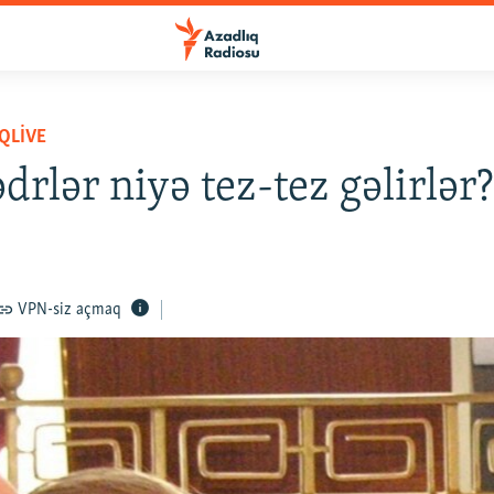
QLIVE
rlər niyə tez-tez gəlirlər
VPN-siz açmaq