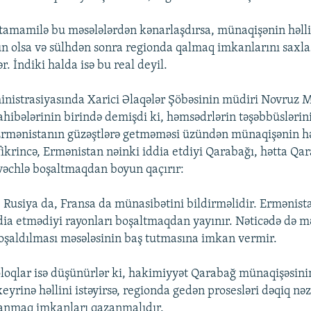
 tamamilə bu məsələlərdən kənarlaşdırsa, münaqişənin həll
un olsa və sülhdən sonra regionda qalmaq imkanlarını saxla
ər. İndiki halda isə bu real deyil.
nistrasiyasında Xarici Əlaqələr Şöbəsinin müdiri Novruz
hibələrinin birində demişdi ki, həmsədrlərin təşəbbüslərin
mənistanın güzəştlərə getməməsi üzündən münaqişənin həl
ikrincə, Ermənistan nəinki iddia etdiyi Qarabağı, hətta Qar
vəchlə boşaltmaqdan boyun qaçırır:
 Rusiya da, Fransa da münasibətini bildirməlidir. Ermənist
ddia etmədiyi rayonları boşaltmaqdan yayınır. Nəticədə də mə
boşaldılması məsələsinin baş tutmasına imkan vermir.
oloqlar isə düşünürlər ki, hakimiyyət Qarabağ münaqişəsini
yrinə həllini istəyirsə, regionda gedən prosesləri dəqiq nəz
anmaq imkanları qazanmalıdır.