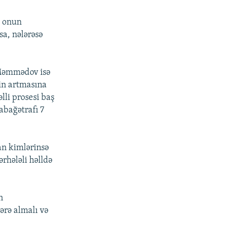
i onun
sa, nələrəsə
 Məmmədov isə
in artmasına
li prosesi baş
abağətrafı 7
an kimlərinsə
rhələli həlldə
n
ərə almalı və