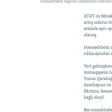
Həmsədrlərin regiona səfərlərinin intensiv
ATƏT-in Minsk 
artıq onların b
ərzində ayrı-ay
olacaq.
Həmsədrlərin r
ediləcəyindən 
Yeri gəlmişkən
münaqişənin həl
Yunus Qarabağ 
Azərbaycan və 
fikrincə, həmsə
bağlı deyil.
Bəs müzakirələ