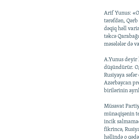
Arif Yunus: «O
tərəfdən, Qərb 
dəqiq həll vari
təkcə Qarabağd
məsələlər də v
A.Yunus deyir 
düşündürür. O,
Rusiyaya səfər
Azərbaycan pre
birilərinin ay
Müsavat Partiy
münaqişənin te
incik salmama
fikrincə, Rusiy
həllində o qəd