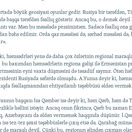
rtada böyük geosiyasi oyunlar gedir. Rusiya bir tərəfdən, T
də başqa tərəfdən fəallıq göstərir. Ancaq bu, o demək deyil 
antı var. Mən bu məsələdə pessimistəm. Sadəcə fəallıq ona gö
an bəhs edilmir. Orda qaz məsələsi də, sərhəd məsələsi də,
ar».
ki, həmsədrləri yenə də daha çox özlərinin regional maraql
 bu baxımdan həmsədrlərin regiona gəlişi ilə Ermənistan p
 etməsinin eyni vaxta düşməsini də təsadüf saymır. Ötən həf
zidenti Rusiyada səfərdə olmuşdu. A.Yunus deyir ki, həmsə
rılıqda fəallaşmasından ehtiyatlanıb təşəbbüsü əldən vermək 
asının başqanı İsa Qəmbər isə deyir ki, həm Qərb, həm də 
zliklə həllini istəyir. Ancaq onun fikrincə, Qərb bu zaman 
q, Azərbaycanı da əldən verməmək haqqında düşünür. İ.Q
a isə tez-tez şəxsi təşəbbüslərlə çıxış etsə də, Qarabağ müna
ər də maraqlı deyil. Çünki bu, regionun əlindən çıxması olar