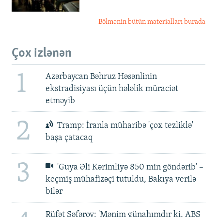
Bölmənin bütün materialları burada
Çox izlənən
1
Azərbaycan Bəhruz Həsənlinin
ekstradisiyası üçün hələlik müraciət
etməyib
2
Tramp: İranla müharibə 'çox tezliklə'
başa çatacaq
3
'Guya Əli Kərimliyə 850 min göndərib' –
keçmiş mühafizəçi tutuldu, Bakıya verilə
bilər
Rüfət Səfərov: 'Mənim günahımdır ki, ABŞ