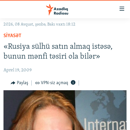
Keçid
linkləri
Əsas
2026, 08 Avqust, şənbə, Bakı vaxtı 18:12
məzmuna
GÜNDƏM
SIYASƏT
qayıt
#İZAHLA
Əsas
«Rusiya sülhü satın almaq istəsə,
KORRUPSIOMETR
naviqasiyaya
bunun mənfi təsiri ola bilər»
qayıt
#ƏSLINDƏ
Axtarışa
Aprel 19, 2009
FƏRQƏ BAX
keç
QANUNI DOĞRU
Paylaş
VPN-siz açmaq
ARAŞDIRMA
MULTIMEDIA
RADIO ARXIV
VIDEO
HAQQIMIZDA
FOTOQALEREYA
OXU ZALI