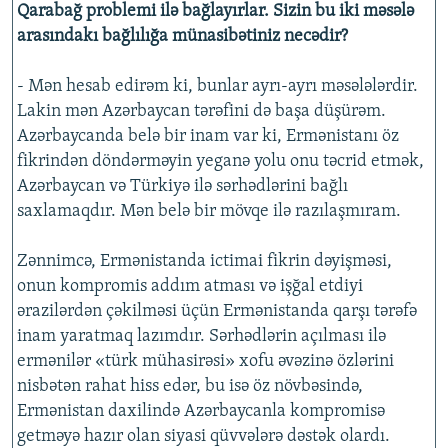
Qarabağ problemi ilə bağlayırlar. Sizin bu iki məsələ
arasındakı bağlılığa münasibətiniz necədir?
- Mən hesab edirəm ki, bunlar ayrı-ayrı məsələlərdir.
Lakin mən Azərbaycan tərəfini də başa düşürəm.
Azərbaycanda belə bir inam var ki, Ermənistanı öz
fikrindən döndərməyin yeganə yolu onu təcrid etmək,
Azərbaycan və Türkiyə ilə sərhədlərini bağlı
saxlamaqdır. Mən belə bir mövqe ilə razılaşmıram.
Zənnimcə, Ermənistanda ictimai fikrin dəyişməsi,
onun kompromis addım atması və işğal etdiyi
ərazilərdən çəkilməsi üçün Ermənistanda qarşı tərəfə
inam yaratmaq lazımdır. Sərhədlərin açılması ilə
ermənilər «türk mühasirəsi» xofu əvəzinə özlərini
nisbətən rahat hiss edər, bu isə öz növbəsində,
Ermənistan daxilində Azərbaycanla kompromisə
getməyə hazır olan siyasi qüvvələrə dəstək olardı.