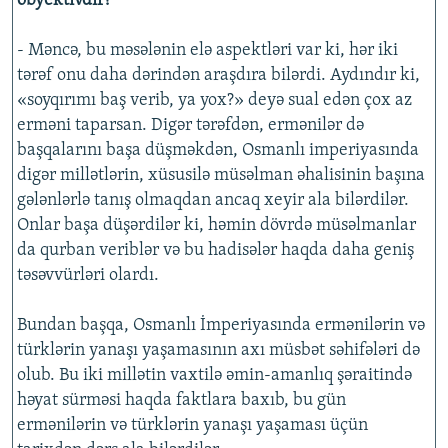
obyektivdir?
- Məncə, bu məsələnin elə aspektləri var ki, hər iki
tərəf onu daha dərindən araşdıra bilərdi. Aydındır ki,
«soyqırımı baş verib, ya yox?» deyə sual edən çox az
erməni taparsan. Digər tərəfdən, ermənilər də
başqalarını başa düşməkdən, Osmanlı imperiyasında
digər millətlərin, xüsusilə müsəlman əhalisinin başına
gələnlərlə tanış olmaqdan ancaq xeyir ala bilərdilər.
Onlar başa düşərdilər ki, həmin dövrdə müsəlmanlar
da qurban veriblər və bu hadisələr haqda daha geniş
təsəvvürləri olardı.
Bundan başqa, Osmanlı İmperiyasında ermənilərin və
türklərin yanaşı yaşamasının axı müsbət səhifələri də
olub. Bu iki millətin vaxtilə əmin-amanlıq şəraitində
həyat sürməsi haqda faktlara baxıb, bu gün
ermənilərin və türklərin yanaşı yaşaması üçün