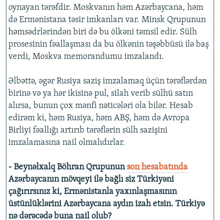
oynayan tərəfdir. Moskvanın həm Azərbaycana, həm
də Ermənistana təsir imkanları var. Minsk Qrupunun
həmsədrlərindən biri də bu ölkəni təmsil edir. Sülh
prosesinin fəallaşması da bu ölkənin təşəbbüsü ilə baş
verdi, Moskva memorandumu imzalandı.
Əlbəttə, əgər Rusiya saziş imzalamaq üçün tərəflərdən
birinə və ya hər ikisinə pul, silah verib sülhü satın
alırsa, bunun çox mənfi nəticələri ola bilər. Hesab
edirəm ki, həm Rusiya, həm ABŞ, həm də Avropa
Birliyi fəallığı artırıb tərəflərin sülh sazişini
imzalamasına nail olmalıdırlar.
- Beynəlxalq Böhran Qrupunun
son hesabatında
Azərbaycanın mövqeyi ilə bağlı siz Türkiyəni
çağırırsınız ki, Ermənistanla yaxınlaşmasının
üstünlüklərini Azərbaycana aydın izah etsin. Türkiyə
nə dərəcədə buna nail olub?