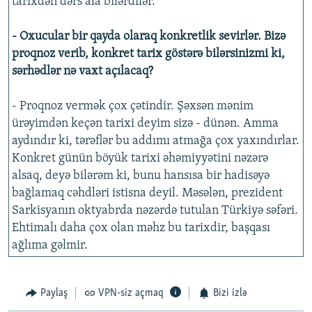
tarixdən dərs ala bilərdilər.
- Oxucular bir qayda olaraq konkretlik sevirlər. Bizə
proqnoz verib, konkret tarix göstərə bilərsinizmi ki,
sərhədlər nə vaxt açılacaq?
- Proqnoz vermək çox çətindir. Şəxsən mənim
ürəyimdən keçən tarixi deyim sizə - dünən. Amma
aydındır ki, tərəflər bu addımı atmağa çox yaxındırlar.
Konkret günün böyük tarixi əhəmiyyətini nəzərə
alsaq, deyə bilərəm ki, bunu hansısa bir hadisəyə
bağlamaq cəhdləri istisna deyil. Məsələn, prezident
Sarkisyanın oktyabrda nəzərdə tutulan Türkiyə səfəri.
Ehtimalı daha çox olan məhz bu tarixdir, başqası
ağlıma gəlmir.
Paylaş
VPN-siz açmaq
Bizi izlə