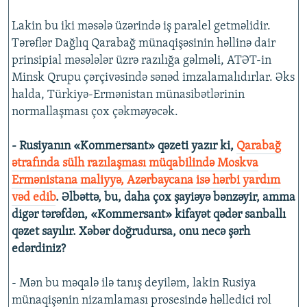
Lakin bu iki məsələ üzərində iş paralel getməlidir.
Tərəflər Dağlıq Qarabağ münaqişəsinin həllinə dair
prinsipial məsələlər üzrə razılığa gəlməli, ATƏT-in
Minsk Qrupu çərçivəsində sənəd imzalamalıdırlar. Əks
halda, Türkiyə-Ermənistan münasibətlərinin
normallaşması çox çəkməyəcək.
- Rusiyanın «Kommersant» qəzeti yazır ki,
Qarabağ
ətrafında sülh razılaşması müqabilində Moskva
Ermənistana maliyyə, Azərbaycana isə hərbi yardım
vəd edib
. Əlbəttə, bu, daha çox şayiəyə bənzəyir, amma
digər tərəfdən, «Kommersant» kifayət qədər sanballı
qəzet sayılır. Xəbər doğrudursa, onu necə şərh
edərdiniz?
- Mən bu məqalə ilə tanış deyiləm, lakin Rusiya
münaqişənin nizamlaması prosesində həlledici rol