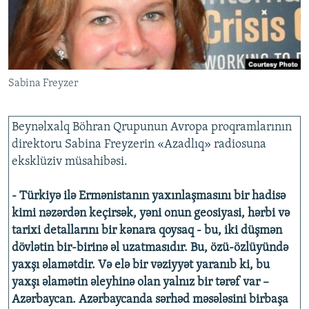
İNFOQRAFIKA
AZƏRBAYCAN ƏDƏBIYYATI KITABXANASI
MISSIYAMIZ
BIZI IZLƏ
KARIKATURA
İSLAM VƏ DEMOKRATIYA
PEŞƏ ETIKASI VƏ JURNALISTIKA STANDARTLARIMIZ
İZ - MƏDƏNIYYƏT PROQRAMI
MATERIALLARIMIZDAN ISTIFADƏ
Sabina Freyzer
AZADLIQRADIOSU MOBIL TELEFONUNUZDA
RFE/RL-in bütün saytları
BIZIMLƏ ƏLAQƏ
Beynəlxalq Böhran Qrupunun Avropa proqramlarının
XƏBƏR BÜLLETENLƏRIMIZ
direktoru Sabina Freyzerin «Azadlıq» radiosuna
eksklüziv müsahibəsi.
- Türkiyə ilə Ermənistanın yaxınlaşmasını bir hadisə
kimi nəzərdən keçirsək, yəni onun geosiyasi, hərbi və
tarixi detallarını bir kənara qoysaq - bu, iki düşmən
dövlətin bir-birinə əl uzatmasıdır. Bu, özü-özlüyündə
yaxşı əlamətdir. Və elə bir vəziyyət yaranıb ki, bu
yaxşı əlamətin əleyhinə olan yalnız bir tərəf var –
Azərbaycan. Azərbaycanda sərhəd məsələsini birbaşa