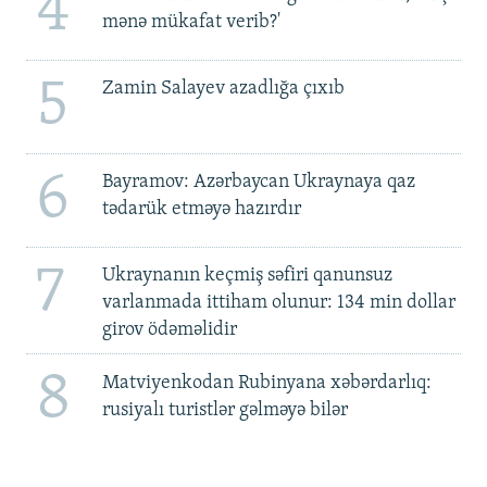
4
mənə mükafat verib?'
5
Zamin Salayev azadlığa çıxıb
6
Bayramov: Azərbaycan Ukraynaya qaz
tədarük etməyə hazırdır
7
Ukraynanın keçmiş səfiri qanunsuz
varlanmada ittiham olunur: 134 min dollar
girov ödəməlidir
8
Matviyenkodan Rubinyana xəbərdarlıq:
rusiyalı turistlər gəlməyə bilər