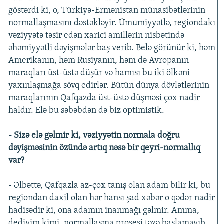
göstərdi ki, o, Türkiyə-Ermənistan münasibətlərinin
normallaşmasını dəstəkləyir. Ümumiyyətlə, regiondakı
vəziyyətə təsir edən xarici amillərin nisbətində
əhəmiyyətli dəyişmələr baş verib. Belə görünür ki, həm
Amerikanın, həm Rusiyanın, həm də Avropanın
maraqları üst-üstə düşür və hamısı bu iki ölkəni
yaxınlaşmağa sövq edirlər. Bütün dünya dövlətlərinin
maraqlarının Qafqazda üst-üstə düşməsi çox nadir
haldır. Elə bu səbəbdən də biz optimistik.
- Sizə elə gəlmir ki, vəziyyətin normala doğru
dəyişməsinin özündə artıq nəsə bir qeyri-normallıq
var?
- Əlbəttə, Qafqazla az-çox tanış olan adam bilir ki, bu
regiondan daxil olan hər hansı şad xəbər o qədər nadir
hadisədir ki, ona adamın inanmağı gəlmir. Amma,
dediyim kimi, normallaşma prosesi təzə başlamayıb.