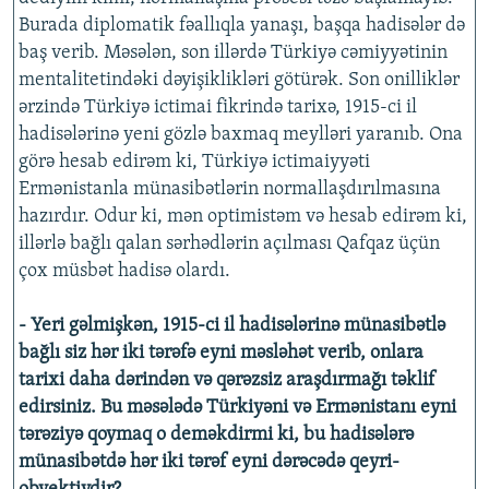
Burada diplomatik fəallıqla yanaşı, başqa hadisələr də
baş verib. Məsələn, son illərdə Türkiyə cəmiyyətinin
mentalitetindəki dəyişiklikləri götürək. Son onilliklər
ərzində Türkiyə ictimai fikrində tarixə, 1915-ci il
hadisələrinə yeni gözlə baxmaq meylləri yaranıb. Ona
görə hesab edirəm ki, Türkiyə ictimaiyyəti
Ermənistanla münasibətlərin normallaşdırılmasına
hazırdır. Odur ki, mən optimistəm və hesab edirəm ki,
illərlə bağlı qalan sərhədlərin açılması Qafqaz üçün
çox müsbət hadisə olardı.
- Yeri gəlmişkən, 1915-ci il hadisələrinə münasibətlə
bağlı siz hər iki tərəfə eyni məsləhət verib, onlara
tarixi daha dərindən və qərəzsiz araşdırmağı təklif
edirsiniz. Bu məsələdə Türkiyəni və Ermənistanı eyni
tərəziyə qoymaq o deməkdirmi ki, bu hadisələrə
münasibətdə hər iki tərəf eyni dərəcədə qeyri-