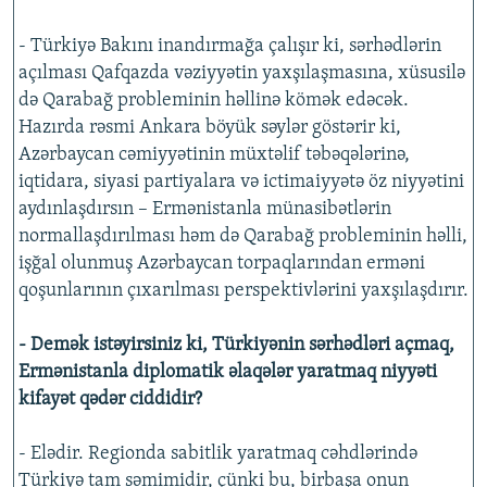
- Türkiyə Bakını inandırmağa çalışır ki, sərhədlərin
açılması Qafqazda vəziyyətin yaxşılaşmasına, xüsusilə
də Qarabağ probleminin həllinə kömək edəcək.
Hazırda rəsmi Ankara böyük səylər göstərir ki,
Azərbaycan cəmiyyətinin müxtəlif təbəqələrinə,
iqtidara, siyasi partiyalara və ictimaiyyətə öz niyyətini
aydınlaşdırsın – Ermənistanla münasibətlərin
normallaşdırılması həm də Qarabağ probleminin həlli,
işğal olunmuş Azərbaycan torpaqlarından erməni
qoşunlarının çıxarılması perspektivlərini yaxşılaşdırır.
- Demək istəyirsiniz ki, Türkiyənin sərhədləri açmaq,
Ermənistanla diplomatik əlaqələr yaratmaq niyyəti
kifayət qədər ciddidir?
- Elədir. Regionda sabitlik yaratmaq cəhdlərində
Türkiyə tam səmimidir, çünki bu, birbaşa onun