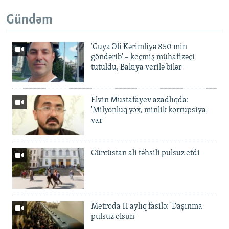
Gündəm
'Guya Əli Kərimliyə 850 min
göndərib' – keçmiş mühafizəçi
tutuldu, Bakıya verilə bilər
Elvin Mustafayev azadlıqda:
'Milyonluq yox, minlik korrupsiya
var'
Gürcüstan ali təhsili pulsuz etdi
Metroda 11 aylıq fasilə: 'Daşınma
pulsuz olsun'