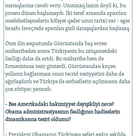
maraqlarına cavab verir. Unutmaq lazım deyil ki, bu
proses dünən başlamayıb. İki tərəf arasında aparılan
məsləhətləşmələrin kifayət qədər uzun tarixi var - əgər
hesabı İsveçrədə aparılan gizli danışıqlardan başlasaq.
Ötən ilin avqustunda Gürcüstanda baş verən
müharibədən sonra Türkiyənin bu istiqamətdəki
fəallığı daha da artdı. Bu müharibə həm də
Ermənistana təsir göstərdi. Gürcüstandan keçən
yolların bağlanması onun təcrid vəziyyətini daha da
ağırlaşdırdı və Türkiyə ilə sərhədlərin açılmasına daha
çox ehtiyac yarandı.
- Bəs Amerikadakı hakimiyyət dəyişikliyi necə?
Obama administrasiyasının fəallığının hadisələrin
dinamikasına təsiri oldumu?
- Prezident Obamanın Türkiyəyə səfəri aydın şəkildə