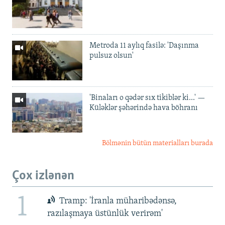
Metroda 11 aylıq fasilə: 'Daşınma
pulsuz olsun'
'Binaları o qədər sıx tikiblər ki...' —
Küləklər şəhərində hava böhranı
Bölmənin bütün materialları burada
Çox izlənən
1
Tramp: 'İranla müharibədənsə,
razılaşmaya üstünlük verirəm'