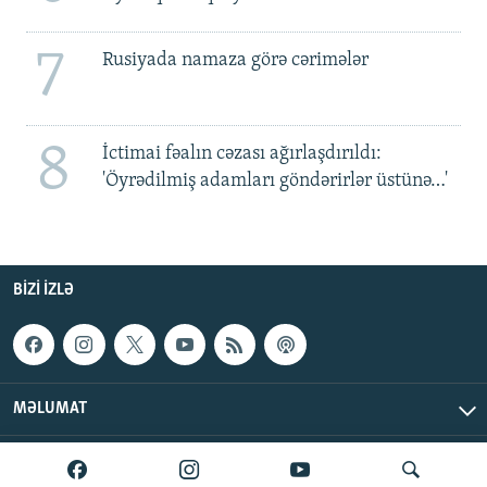
7
Rusiyada namaza görə cərimələr
8
İctimai fəalın cəzası ağırlaşdırıldı:
'Öyrədilmiş adamları göndərirlər üstünə…'
BIZI IZLƏ
MƏLUMAT
AzadlıqRadiosu © 2026 Inc. | Bütün hüquqlar qorunur