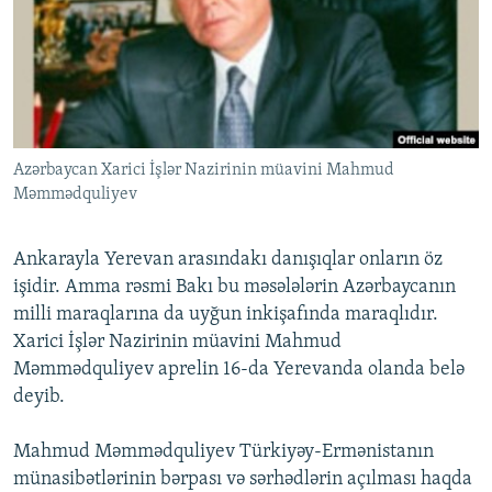
İNFOQRAFIKA
AZƏRBAYCAN ƏDƏBIYYATI KITABXANASI
MISSIYAMIZ
BIZI IZLƏ
KARIKATURA
İSLAM VƏ DEMOKRATIYA
PEŞƏ ETIKASI VƏ JURNALISTIKA STANDARTLARIMIZ
İZ - MƏDƏNIYYƏT PROQRAMI
MATERIALLARIMIZDAN ISTIFADƏ
AZADLIQRADIOSU MOBIL TELEFONUNUZDA
RFE/RL-in bütün saytları
Azərbaycan Xarici İşlər Nazirinin müavini Mahmud
BIZIMLƏ ƏLAQƏ
Məmmədquliyev
XƏBƏR BÜLLETENLƏRIMIZ
Ankarayla Yerevan arasındakı danışıqlar onların öz
işidir. Amma rəsmi Bakı bu məsələlərin Azərbaycanın
milli maraqlarına da uyğun inkişafında maraqlıdır.
Xarici İşlər Nazirinin müavini Mahmud
Məmmədquliyev aprelin 16-da Yerevanda olanda belə
deyib.
Mahmud Məmmədquliyev Türkiyəy-Ermənistanın
münasibətlərinin bərpası və sərhədlərin açılması haqda