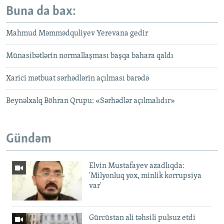
Buna da bax:
Mahmud Məmmədquliyev Yerevana gedir
Münasibətlərin normallaşması başqa bahara qaldı
Xarici mətbuat sərhədlərin açılması barədə
Beynəlxalq Böhran Qrupu: «Sərhədlər açılmalıdır»
Gündəm
Elvin Mustafayev azadlıqda:
'Milyonluq yox, minlik korrupsiya
var'
Gürcüstan ali təhsili pulsuz etdi