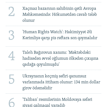
2
Xaçmaz bazarının sahibinin qətli Avropa
Məhkəməsində: Hökumətdən cavab tələb
olunur
3
'Human Rights Watch': Hakimiyyət Əli
Kərimliyə qarşı pis rəftara son qoymalıdır
4
Taleh Bağırovun xanımı: 'Məktəbdəki
hadisədən əvvəl oğlumun ölkədən çıxışına
qadağa qoyulmuşdu'
5
Ukraynanın keçmiş səfiri qanunsuz
varlanmada ittiham olunur: 134 min dollar
girov ödəməlidir
6
'Taliban' rəsmilərinin Moldovaya səfəri
siyasi qalmaqal yaradıb