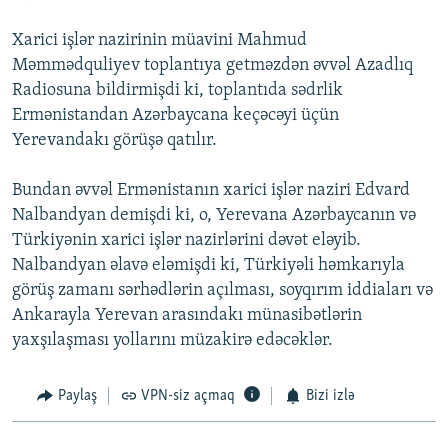
Xarici işlər nazirinin müavini Mahmud
Məmmədquliyev toplantıya getməzdən əvvəl Azadlıq
Radiosuna bildirmişdi ki, toplantıda sədrlik
Ermənistandan Azərbaycana keçəcəyi üçün
Yerevandakı görüşə qatılır.
Bundan əvvəl Ermənistanın xarici işlər naziri Edvard
Nalbandyan demişdi ki, o, Yerevana Azərbaycanın və
Türkiyənin xarici işlər nazirlərini dəvət eləyib.
Nalbandyan əlavə eləmişdi ki, Türkiyəli həmkarıyla
görüş zamanı sərhədlərin açılması, soyqırım iddiaları və
Ankarayla Yerevan arasındakı münasibətlərin
yaxşılaşması yollarını müzakirə edəcəklər.
Paylaş
VPN-siz açmaq
Bizi izlə