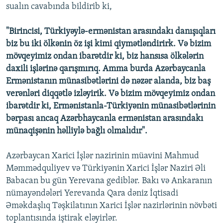
sualın cavabında bildirib ki,
"Birincisi, Türkiyəylə-ermənistan arasındakı danışıqları
biz bu iki ölkənin öz işi kimi qiymətləndirirk. Və bizim
mövqeyimiz ondan ibarətdir ki, biz hansısa ölkələrin
daxili işlərinə qarışmırıq. Amma burda Azərbaycanla
Ermənistanın münasibətlərini də nəzər alanda, biz baş
verənləri diqqətlə izləyirik. Və bizim mövqeyimiz ondan
ibarətdir ki, Ermənistanla-Türkiyənin münasibətlərinin
bərpası ancaq Azərbhaycanla ermənistan arasındakı
münaqişənin həlliylə bağlı olmalıdır".
Azərbaycan Xarici İşlər nazirinin müavini Mahmud
Məmmədquliyev və Türkiyənin Xarici İşlər Naziri Əli
Babacan bu gün Yerevana gediblər. Bakı və Ankaranın
nümayəndələri Yerevanda Qara dəniz İqtisadi
Əməkdaşlıq Təşkilatının Xarici İşlər nazirlərinin növbəti
toplantısında iştirak eləyirlər.