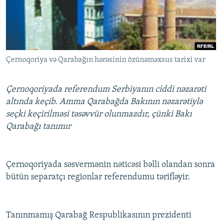
İNFOQRAFIKA
AZƏRBAYCAN ƏDƏBIYYATI KITABXANASI
MISSIYAMIZ
BIZI IZLƏ
KARIKATURA
İSLAM VƏ DEMOKRATIYA
PEŞƏ ETIKASI VƏ JURNALISTIKA STANDARTLARIMIZ
İZ - MƏDƏNIYYƏT PROQRAMI
MATERIALLARIMIZDAN ISTIFADƏ
Çernoqoriya və Qarabağın hərəsinin özünəməxsus tarixi var
AZADLIQRADIOSU MOBIL TELEFONUNUZDA
RFE/RL-in bütün saytları
BIZIMLƏ ƏLAQƏ
Çernoqoriyada referendum Serbiyanın ciddi nəzarəti
XƏBƏR BÜLLETENLƏRIMIZ
altında keçib. Amma Qarabağda Bakının nəzarətiylə
seçki keçirilməsi təsəvvür olunmazdır, çünki Bakı
Qarabağı tanımır
Çernoqoriyada səsvermənin nəticəsi bəlli olandan sonra
bütün separatçı regionlar referendumu tərifləyir.
Tanınmamış Qarabağ Respublikasının prezidenti