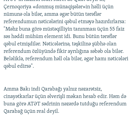
Çernoqoriya «donmuş münaqişələr»in həlli üçün
nümunə ola bilər, amma əgər bütün tərəflər
referendumun nəticələrini qəbul etməyə hazırdırlarsa:
"Məhz buna görə müstəqilliyin tanınması üçün 55 faiz
səs həddi mühüm element idi. Bunu bütün tərəflər
qəbul etmişdilər. Nəticələrinə, təşkilinə şübhə olan
referendum özlüyündə fikir ayrılığına səbəb ola bilər.
Beləliklə, referendum həll ola bilər, əgər hamı nəticələri
qəbul edirsə".
Amma Bakı indi Qarabağı yalnız nəzarətsiz,
cinayətkarlar üçün əlverişli məkan hesab edir. Həm də
buna görə ATƏT sədrinin nəzərdə tutduğu referendum
Qarabağ üçün real deyil.