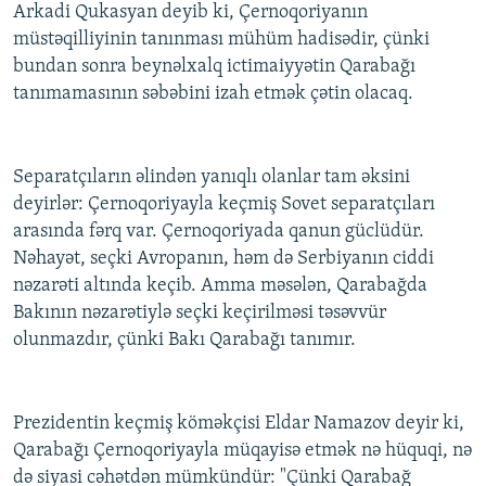
Arkadi Qukasyan deyib ki, Çernoqoriyanın
müstəqilliyinin tanınması mühüm hadisədir, çünki
bundan sonra beynəlxalq ictimaiyyətin Qarabağı
tanımamasının səbəbini izah etmək çətin olacaq.
Separatçıların əlindən yanıqlı olanlar tam əksini
deyirlər: Çernoqoriyayla keçmiş Sovet separatçıları
arasında fərq var. Çernoqoriyada qanun güclüdür.
Nəhayət, seçki Avropanın, həm də Serbiyanın ciddi
nəzarəti altında keçib. Amma məsələn, Qarabağda
Bakının nəzarətiylə seçki keçirilməsi təsəvvür
olunmazdır, çünki Bakı Qarabağı tanımır.
Prezidentin keçmiş köməkçisi Eldar Namazov deyir ki,
Qarabağı Çernoqoriyayla müqayisə etmək nə hüquqi, nə
də siyasi cəhətdən mümkündür: "Çünki Qarabağ