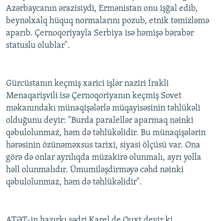
Azərbaycanın ərazisiydi, Ermənistan onu işğal edib,
beynəlxalq hüquq normalarını pozub, etnik təmizləmə
aparıb. Çernoqoriyayla Serbiya isə həmişə bərabər
statuslu olublar".
Gürcüstanın keçmiş xarici işlər naziri İrakli
Menaqarişvili isə Çernoqoriyanın keçmiş Sovet
məkanındakı münaqişələrlə müqayisəsinin təhlükəli
olduğunu deyir: "Burda paralellər aparmaq nəinki
qəbulolunmaz, həm də təhlükəlidir. Bu münaqişələrin
hərəsinin özünəməxsus tarixi, siyasi ölçüsü var. Ona
görə də onlar ayrılıqda müzakirə olunmalı, ayrı yolla
həll olunmalıdır. Ümumiləşdirməyə cəhd nəinki
qəbulolunmaz, həm də təhlükəlidir".
ATƏT-in hazırkı sədri Karel de Quxt deyir ki,