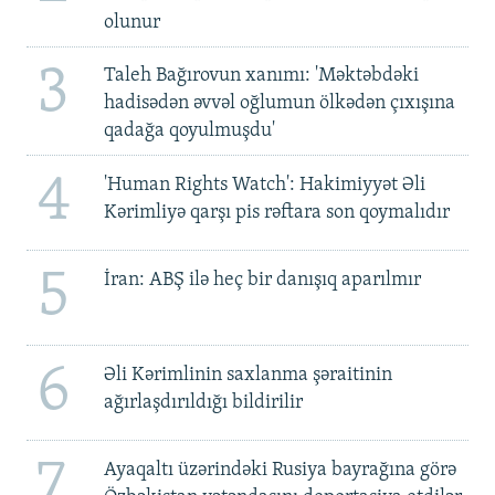
olunur
3
Taleh Bağırovun xanımı: 'Məktəbdəki
hadisədən əvvəl oğlumun ölkədən çıxışına
qadağa qoyulmuşdu'
4
'Human Rights Watch': Hakimiyyət Əli
Kərimliyə qarşı pis rəftara son qoymalıdır
5
İran: ABŞ ilə heç bir danışıq aparılmır
6
Əli Kərimlinin saxlanma şəraitinin
ağırlaşdırıldığı bildirilir
7
Ayaqaltı üzərindəki Rusiya bayrağına görə