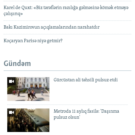
Karel de Quxt: «Biz tərəflərin razılığa gəlməsinə kömək etməyə
çalışırıq»
Bakı Kazimirovun açıqlamalarından narahatdır
Koçaryan Parisə niyə getmir?
Gündəm
Gürcüstan ali təhsili pulsuz etdi
Metroda 11 aylıq fasilə: 'Daşınma
pulsuz olsun'