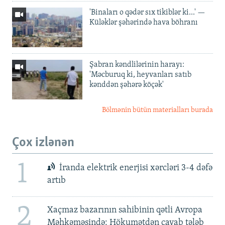
'Binaları o qədər sıx tikiblər ki...' —
Küləklər şəhərində hava böhranı
Şabran kəndlilərinin harayı:
'Məcburuq ki, heyvanları satıb
kənddən şəhərə köçək'
Bölmənin bütün materialları burada
Çox izlənən
1
İranda elektrik enerjisi xərcləri 3-4 dəfə
artıb
2
Xaçmaz bazarının sahibinin qətli Avropa
Məhkəməsində: Hökumətdən cavab tələb