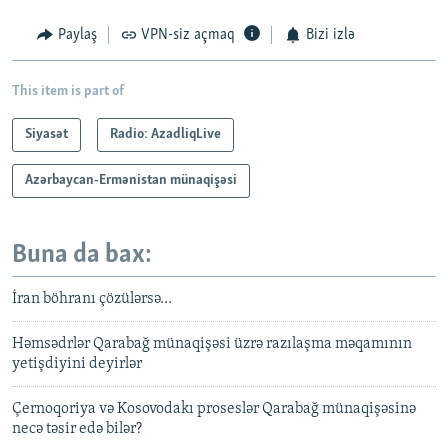
Paylaş
VPN-siz açmaq
Bizi izlə
This item is part of
Siyasət
Radio: AzadliqLive
Azərbaycan-Ermənistan münaqişəsi
Buna da bax:
İran böhranı çözülərsə…
Həmsədrlər Qarabağ münaqişəsi üzrə razılaşma məqamının
yetişdiyini deyirlər
Çernoqoriya və Kosovodakı proseslər Qarabağ münaqişəsinə
necə təsir edə bilər?