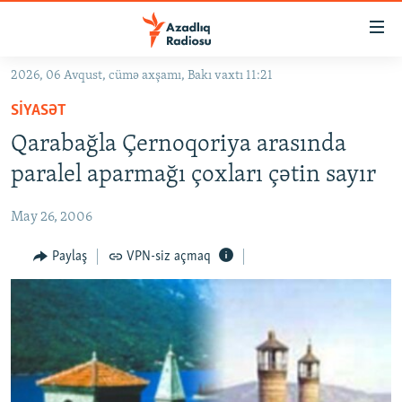
Keçid
linkləri
Əsas
2026, 06 Avqust, cümə axşamı, Bakı vaxtı 11:21
məzmuna
GÜNDƏM
SIYASƏT
qayıt
#İZAHLA
Əsas
Qarabağla Çernoqoriya arasında
KORRUPSIOMETR
naviqasiyaya
paralel aparmağı çoxları çətin sayır
qayıt
#ƏSLINDƏ
Axtarışa
May 26, 2006
FƏRQƏ BAX
keç
QANUNI DOĞRU
Paylaş
VPN-siz açmaq
ARAŞDIRMA
MULTIMEDIA
RADIO ARXIV
VIDEO
HAQQIMIZDA
FOTOQALEREYA
OXU ZALI