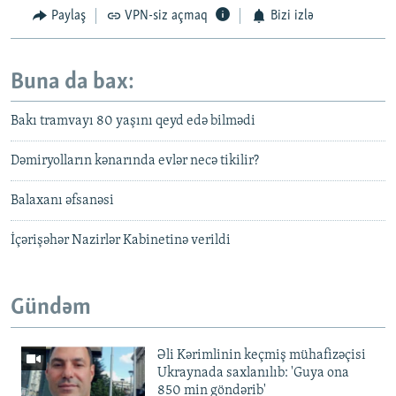
Paylaş
VPN-siz açmaq
Bizi izlə
Buna da bax:
Bakı tramvayı 80 yaşını qeyd edə bilmədi
Dəmiryolların kənarında evlər necə tikilir?
Balaxanı əfsanəsi
İçərişəhər Nazirlər Kabinetinə verildi
Gündəm
Əli Kərimlinin keçmiş mühafizəçisi
Ukraynada saxlanılıb: 'Guya ona
850 min göndərib'