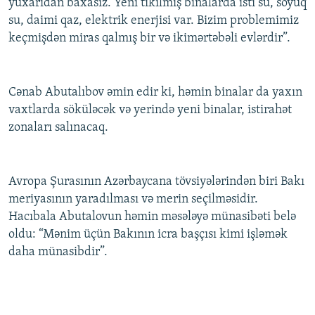
yuxarıdan baxasız. Yeni tikilmiş binalarda isti su, soyuq
su, daimi qaz, elektrik enerjisi var. Bizim problemimiz
keçmişdən miras qalmış bir və ikimərtəbəli evlərdir”.
Cənab Abutalıbov əmin edir ki, həmin binalar da yaxın
vaxtlarda söküləcək və yerində yeni binalar, istirahət
zonaları salınacaq.
Avropa Şurasının Azərbaycana tövsiyələrindən biri Bakı
meriyasının yaradılması və merin seçilməsidir.
Hacıbala Abutalovun həmin məsələyə münasibəti belə
oldu: “Mənim üçün Bakının icra başçısı kimi işləmək
daha münasibdir”.