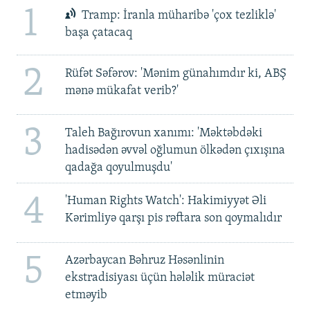
1
Tramp: İranla müharibə 'çox tezliklə'
başa çatacaq
2
Rüfət Səfərov: 'Mənim günahımdır ki, ABŞ
mənə mükafat verib?'
3
Taleh Bağırovun xanımı: 'Məktəbdəki
hadisədən əvvəl oğlumun ölkədən çıxışına
qadağa qoyulmuşdu'
4
'Human Rights Watch': Hakimiyyət Əli
Kərimliyə qarşı pis rəftara son qoymalıdır
5
Azərbaycan Bəhruz Həsənlinin
ekstradisiyası üçün hələlik müraciət
etməyib