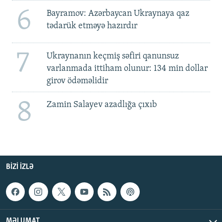
6
Bayramov: Azərbaycan Ukraynaya qaz
tədarük etməyə hazırdır
7
Ukraynanın keçmiş səfiri qanunsuz
varlanmada ittiham olunur: 134 min dollar
girov ödəməlidir
8
Zamin Salayev azadlığa çıxıb
BIZI IZLƏ
MƏLUMAT