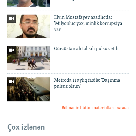
Elvin Mustafayev azadlıqda:
'Milyonluq yox, minlik korrupsiya
var'
Gürcüstan ali təhsili pulsuz etdi
Metroda 11 aylıq fasilə: 'Daşınma
pulsuz olsun'
Bölmənin bütün materialları burada
Çox izlənən