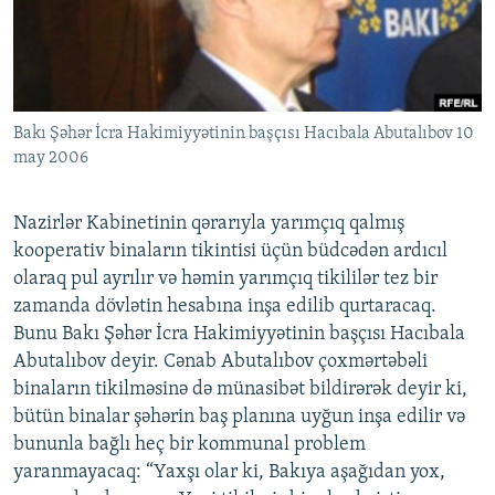
İNFOQRAFIKA
AZƏRBAYCAN ƏDƏBIYYATI KITABXANASI
MISSIYAMIZ
BIZI IZLƏ
KARIKATURA
İSLAM VƏ DEMOKRATIYA
PEŞƏ ETIKASI VƏ JURNALISTIKA STANDARTLARIMIZ
İZ - MƏDƏNIYYƏT PROQRAMI
MATERIALLARIMIZDAN ISTIFADƏ
Bakı Şəhər İcra Hakimiyyətinin başçısı Hacıbala Abutalıbov 10
AZADLIQRADIOSU MOBIL TELEFONUNUZDA
RFE/RL-in bütün saytları
may 2006
BIZIMLƏ ƏLAQƏ
XƏBƏR BÜLLETENLƏRIMIZ
Nazirlər Kabinetinin qərarıyla yarımçıq qalmış
kooperativ binaların tikintisi üçün büdcədən ardıcıl
olaraq pul ayrılır və həmin yarımçıq tikililər tez bir
zamanda dövlətin hesabına inşa edilib qurtaracaq.
Bunu Bakı Şəhər İcra Hakimiyyətinin başçısı Hacıbala
Abutalıbov deyir. Cənab Abutalıbov çoxmərtəbəli
binaların tikilməsinə də münasibət bildirərək deyir ki,
bütün binalar şəhərin baş planına uyğun inşa edilir və
bununla bağlı heç bir kommunal problem
yaranmayacaq: “Yaxşı olar ki, Bakıya aşağıdan yox,