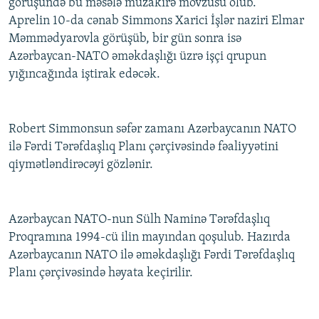
görüşündə bu məsələ müzakirə mövzusu olub.
Aprelin 10-da cənab Simmons Xarici İşlər naziri Elmar
Məmmədyarovla görüşüb, bir gün sonra isə
Azərbaycan-NATO əməkdaşlığı üzrə işçi qrupun
yığıncağında iştirak edəcək.
Robert Simmonsun səfər zamanı Azərbaycanın NATO
ilə Fərdi Tərəfdaşlıq Planı çərçivəsində fəaliyyətini
qiymətləndirəcəyi gözlənir.
Azərbaycan NATO-nun Sülh Naminə Tərəfdaşlıq
Proqramına 1994-cü ilin mayından qoşulub. Hazırda
Azərbaycanın NATO ilə əməkdaşlığı Fərdi Tərəfdaşlıq
Planı çərçivəsində həyata keçirilir.