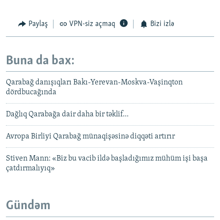
Paylaş
VPN-siz açmaq
Bizi izlə
Buna da bax:
Qarabağ danışıqları Bakı-Yerevan-Moskva-Vaşinqton
dördbucağında
Dağlıq Qarabağa dair daha bir təklif...
Avropa Birliyi Qarabağ münaqişəsinə diqqəti artırır
Stiven Mann: «Biz bu vacib ildə başladığımız mühüm işi başa
çatdırmalıyıq»
Gündəm