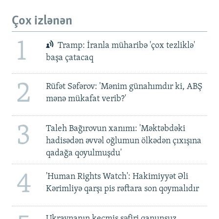
Çox izlənən
1
Tramp: İranla müharibə 'çox tezliklə'
başa çatacaq
2
Rüfət Səfərov: 'Mənim günahımdır ki, ABŞ
mənə mükafat verib?'
3
Taleh Bağırovun xanımı: 'Məktəbdəki
hadisədən əvvəl oğlumun ölkədən çıxışına
qadağa qoyulmuşdu'
4
'Human Rights Watch': Hakimiyyət Əli
Kərimliyə qarşı pis rəftara son qoymalıdır
Ukraynanın keçmiş səfiri qanunsuz