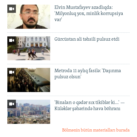
Elvin Mustafayev azadlıqda:
'Milyonluq yox, minlik korrupsiya
var'
Gürcüstan ali təhsili pulsuz etdi
Metroda 11 aylıq fasilə: 'Daşınma
pulsuz olsun'
'Binaları o qədər sıx tikiblər ki...' —
Küləklər şəhərində hava böhranı
Bölmənin bütün materialları burada