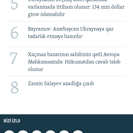
5
varlanmada ittiham olunur: 134 min dollar
girov ödəməlidir
6
Bayramov: Azərbaycan Ukraynaya qaz
tədarük etməyə hazırdır
7
Xaçmaz bazarının sahibinin qətli Avropa
Məhkəməsində: Hökumətdən cavab tələb
olunur
8
Zamin Salayev azadlığa çıxıb
BIZI IZLƏ