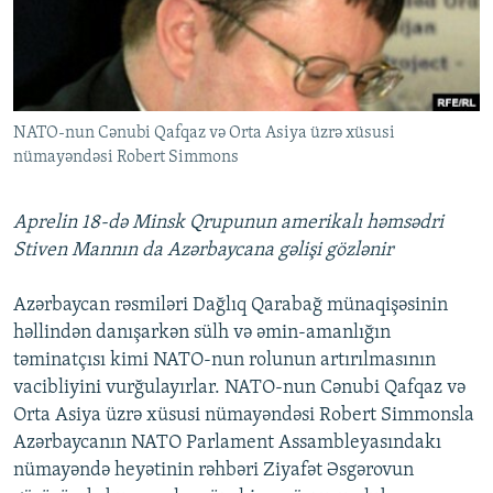
İNFOQRAFIKA
AZƏRBAYCAN ƏDƏBIYYATI KITABXANASI
MISSIYAMIZ
BIZI IZLƏ
KARIKATURA
İSLAM VƏ DEMOKRATIYA
PEŞƏ ETIKASI VƏ JURNALISTIKA STANDARTLARIMIZ
İZ - MƏDƏNIYYƏT PROQRAMI
MATERIALLARIMIZDAN ISTIFADƏ
NATO-nun Cənubi Qafqaz və Orta Asiya üzrə xüsusi
AZADLIQRADIOSU MOBIL TELEFONUNUZDA
RFE/RL-in bütün saytları
nümayəndəsi Robert Simmons
BIZIMLƏ ƏLAQƏ
XƏBƏR BÜLLETENLƏRIMIZ
Aprelin 18-də Minsk Qrupunun amerikalı həmsədri
Stiven Mannın da Azərbaycana gəlişi gözlənir
Azərbaycan rəsmiləri Dağlıq Qarabağ münaqişəsinin
həllindən danışarkən sülh və əmin-amanlığın
təminatçısı kimi NATO-nun rolunun artırılmasının
vacibliyini vurğulayırlar. NATO-nun Cənubi Qafqaz və
Orta Asiya üzrə xüsusi nümayəndəsi Robert Simmonsla
Azərbaycanın NATO Parlament Assambleyasındakı
nümayəndə heyətinin rəhbəri Ziyafət Əsgərovun