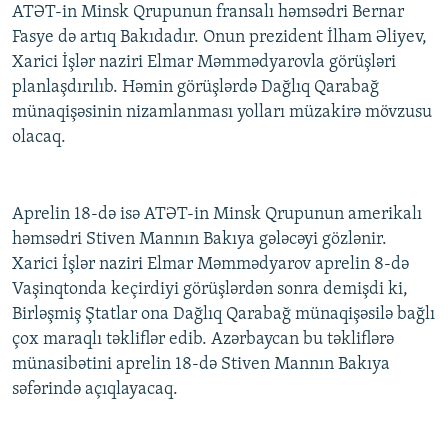
ATƏT-in Minsk Qrupunun fransalı həmsədri Bernar
Fasye də artıq Bakıdadır. Onun prezident İlham Əliyev,
Xarici İşlər naziri Elmar Məmmədyarovla görüşləri
planlaşdırılıb. Həmin görüşlərdə Dağlıq Qarabağ
münaqişəsinin nizamlanması yolları müzakirə mövzusu
olacaq.
Aprelin 18-də isə ATƏT-in Minsk Qrupunun amerikalı
həmsədri Stiven Mannın Bakıya gələcəyi gözlənir.
Xarici İşlər naziri Elmar Məmmədyarov aprelin 8-də
Vaşinqtonda keçirdiyi görüşlərdən sonra demişdi ki,
Birləşmiş Ştatlar ona Dağlıq Qarabağ münaqişəsilə bağlı
çox maraqlı təkliflər edib. Azərbaycan bu təkliflərə
münasibətini aprelin 18-də Stiven Mannın Bakıya
səfərində açıqlayacaq.