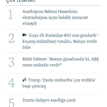
Çox izlənən
1
Azərbaycan Bəhruz Həsənlinin
ekstradisiyası üçün hələlik müraciət
etməyib
2
'Guya Əli Kərimliyə 850 min göndərib' –
keçmiş mühafizəçi tutuldu, Bakıya verilə
bilər
3
Rüfət Səfərov: 'Mənim günahımdır ki, ABŞ
mənə mükafat verib?'
4
Tramp: İranla müharibə 'çox tezliklə'
başa çatacaq
5
Zamin Salayev azadlığa çıxıb