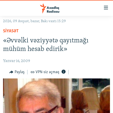
Keçid
linkləri
Əsas
2026, 09 Avqust, bazar, Bakı vaxtı 15:29
məzmuna
GÜNDƏM
SIYASƏT
qayıt
#İZAHLA
Əsas
«Əvvəlki vəziyyətə qayıtmağı
KORRUPSIOMETR
naviqasiyaya
mühüm hesab edirik»
qayıt
#ƏSLINDƏ
Axtarışa
Yanvar 16, 2009
FƏRQƏ BAX
keç
QANUNI DOĞRU
Paylaş
VPN-siz açmaq
ARAŞDIRMA
MULTIMEDIA
RADIO ARXIV
VIDEO
HAQQIMIZDA
FOTOQALEREYA
OXU ZALI