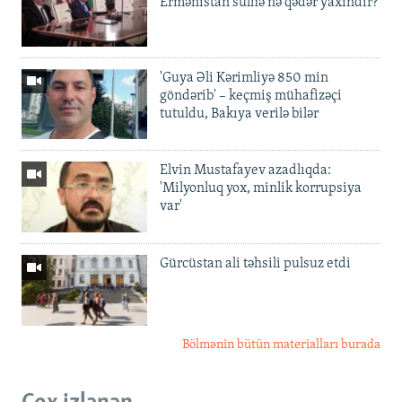
Ermənistan sülhə nə qədər yaxındır?
'Guya Əli Kərimliyə 850 min
göndərib' – keçmiş mühafizəçi
tutuldu, Bakıya verilə bilər
Elvin Mustafayev azadlıqda:
'Milyonluq yox, minlik korrupsiya
var'
Gürcüstan ali təhsili pulsuz etdi
Bölmənin bütün materialları burada