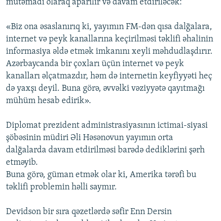
mütəmadi olaraq aparılır və davam etdiriləcək:
«Biz ona əsaslanırıq ki, yayımın FM-dən qısa dalğalara,
internet və peyk kanallarına keçirilməsi təklifi əhalinin
informasiya əldə etmək imkanını xeyli məhdudlaşdırır.
Azərbaycanda bir çoxları üçün internet və peyk
kanalları əlçatmazdır, həm də internetin keyfiyyəti heç
də yaxşı deyil. Buna görə, əvvəlki vəziyyətə qayıtmağı
mühüm hesab edirik».
Diplomat prezident administrasiyasının ictimai-siyasi
şöbəsinin müdiri Əli Həsənovun yayımın orta
dalğalarda davam etdirilməsi barədə dediklərini şərh
etməyib.
Buna görə, güman etmək olar ki, Amerika tərəfi bu
təklifi problemin həlli saymır.
Devidson bir sıra qəzetlərdə səfir Enn Dersin