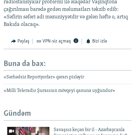
radiostansiyalar problemi ilə əlaqədar Vaşinqtona
çağırılması barədə gedən məlumatları təkzib edib:
«Səfirin səfəri adi məzuniyyətdir və gələn həftə o, artıq
Bakıda olacaq».
Paylaş
VPN-siz açmaq
Bizi izlə
Buna da bax:
«Sərhədsiz Reportyorlar» qərarı pisləyir
«Milli Teleradio Şurasının mövqeyi qanuna uyğundur»
Gündəm
Savaşsız keçən bir il - Azərbaycanla