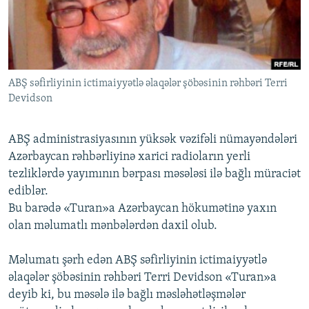
İNFOQRAFIKA
AZƏRBAYCAN ƏDƏBIYYATI KITABXANASI
MISSIYAMIZ
BIZI IZLƏ
KARIKATURA
İSLAM VƏ DEMOKRATIYA
PEŞƏ ETIKASI VƏ JURNALISTIKA STANDARTLARIMIZ
İZ - MƏDƏNIYYƏT PROQRAMI
MATERIALLARIMIZDAN ISTIFADƏ
ABŞ səfirliyinin ictimaiyyətlə əlaqələr şöbəsinin rəhbəri Terri
AZADLIQRADIOSU MOBIL TELEFONUNUZDA
RFE/RL-in bütün saytları
Devidson
BIZIMLƏ ƏLAQƏ
XƏBƏR BÜLLETENLƏRIMIZ
ABŞ administrasiyasının yüksək vəzifəli nümayəndələri
Azərbaycan rəhbərliyinə xarici radioların yerli
tezliklərdə yayımının bərpası məsələsi ilə bağlı müraciət
ediblər.
Bu barədə «Turan»a Azərbaycan hökumətinə yaxın
olan məlumatlı mənbələrdən daxil olub.
Məlumatı şərh edən ABŞ səfirliyinin ictimaiyyətlə
əlaqələr şöbəsinin rəhbəri Terri Devidson «Turan»a
deyib ki, bu məsələ ilə bağlı məsləhətləşmələr