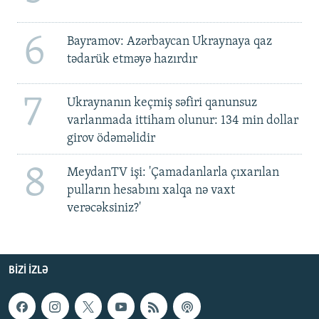
6
Bayramov: Azərbaycan Ukraynaya qaz
tədarük etməyə hazırdır
7
Ukraynanın keçmiş səfiri qanunsuz
varlanmada ittiham olunur: 134 min dollar
girov ödəməlidir
8
MeydanTV işi: 'Çamadanlarla çıxarılan
pulların hesabını xalqa nə vaxt
verəcəksiniz?'
BIZI IZLƏ