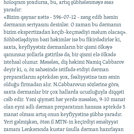
holoqram yoxdursa, bu, artıq şübhələnməyə əsas
yaradır:
«Bizim qaynar xəttə - 596-07-12 - zəng edib həmin
dərmanın seriyasını desinlər. O zaman bu dərmanın
bizim ekspertizadan keçib-keçmədiyi məlum olacaq».
Söhbətləşdiyim bəzi həkimlər isə bu fikirdədirlər ki,
saxta, keyfiyyətsiz dərmanların bir qismi ölkəyə
qanunsuz yollarla gətirilsə də, bir qismi elə ölkədə
istehsal olunur. Məsələn, diş həkimi Namiq Cabbarov
deyir ki, o, öz sahəsində istifadə etdiyi dərman
preparatlarını aptekdən yox, fəaliyyətinə tam əmin
olduğu firmadan alır. N.Cabbarovun sözlərinə görə,
saxta dərmanlar bir çox hallarda ucuzluğuyla diqqəti
cəlb edir. Yəni qiyməti hər yerdə məsələn, 9-10 manat
olan eyni adlı dərman preparatının hansısa aptekdə 5
manat olması artıq onun keyfiyyətinə şübhə yaradır.
Yeri gəlmişkən, ötən il MTN-in keçirdiyi əməliyyat
zamanı Lənkəranda kustar üsulla dərman hazırlayan