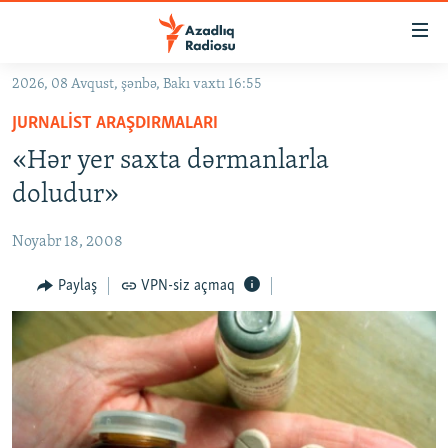
Keçid
linkləri
Əsas
2026, 08 Avqust, şənbə, Bakı vaxtı 16:55
məzmuna
GÜNDƏM
JURNALIST ARAŞDIRMALARI
qayıt
#İZAHLA
Əsas
«Hər yer saxta dərmanlarla
KORRUPSIOMETR
naviqasiyaya
doludur»
qayıt
#ƏSLINDƏ
Axtarışa
Noyabr 18, 2008
FƏRQƏ BAX
keç
QANUNI DOĞRU
Paylaş
VPN-siz açmaq
ARAŞDIRMA
MULTIMEDIA
RADIO ARXIV
VIDEO
HAQQIMIZDA
FOTOQALEREYA
OXU ZALI