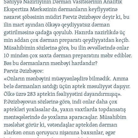
Səhiyyə Nazirliyinin Dərman Vasitələrinin Analitik
Ekspertiza Mərkəzinin dərmanların keyfiyyətinə
nəzarət şöbəsinin müdiri Pərviz Əzizbəyov deyir ki, bu
ilin mart ayından ölkəyə qeydiyyatsız dərman
gətirilməsinə qadağa qoyulub. Hazırda nazirlikdə üç
min addan çox dərman preparatı qeydiyyatdan keçib.
Müsahibimin sözlərinə görə, bu ilin əvvəllərində onlar
10 mindən çox saxta dərman preparatını məhv ediblər.
Bəs bu dərmanların mənbəyi hardandır?
Pərviz Əzizbəyov:
«Onların mənbəyini müəyyənləşdirə bilmədik. Amma
belə dərmanları satdığı üçün aptek məsuliyyət daşıyır.
Ölkə üzrə 283 aptekin fəaliyyətini dayandırmışıq».
P.Əzizbəyovun sözlərinə görə, indi onlar daha çox
aptekləri yoxlasalar da, yaxın vaxtlarda topdansatış
məntəqələrində də yoxlama aparacaqlar. Müsahibim
məsləhət görür ki, vətəndaşlar aptekdən dərman
alarkən onun qoruyucu nişanına baxsınlar, əgər