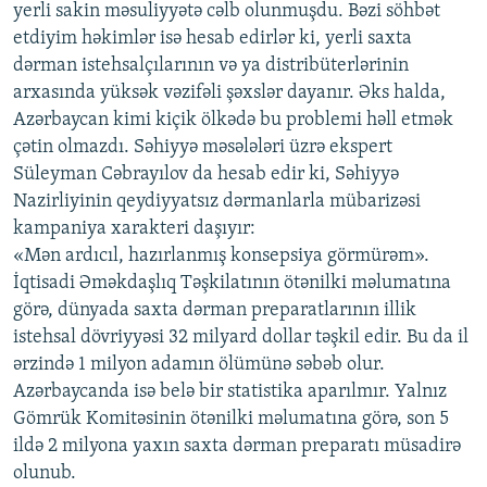
yerli sakin məsuliyyətə cəlb olunmuşdu. Bəzi söhbət
etdiyim həkimlər isə hesab edirlər ki, yerli saxta
dərman istehsalçılarının və ya distribüterlərinin
arxasında yüksək vəzifəli şəxslər dayanır. Əks halda,
Azərbaycan kimi kiçik ölkədə bu problemi həll etmək
çətin olmazdı. Səhiyyə məsələləri üzrə ekspert
Süleyman Cəbrayılov da hesab edir ki, Səhiyyə
Nazirliyinin qeydiyyatsız dərmanlarla mübarizəsi
kampaniya xarakteri daşıyır:
«Mən ardıcıl, hazırlanmış konsepsiya görmürəm».
İqtisadi Əməkdaşlıq Təşkilatının ötənilki məlumatına
görə, dünyada saxta dərman preparatlarının illik
istehsal dövriyyəsi 32 milyard dollar təşkil edir. Bu da il
ərzində 1 milyon adamın ölümünə səbəb olur.
Azərbaycanda isə belə bir statistika aparılmır. Yalnız
Gömrük Komitəsinin ötənilki məlumatına görə, son 5
ildə 2 milyona yaxın saxta dərman preparatı müsadirə
olunub.