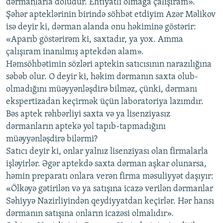
dərmanlarla doludur. Ehtiyatlı olmağa çalışıram».
Şəhər apteklərinin birində söhbət etdiyim Azər Məlikov
isə deyir ki, dərman alanda onu həkiminə göstərir:
«Aparıb göstərirəm ki, saxtadır, ya yox. Amma
çalışıram inanılmış aptekdən alam».
Həmsöhbətimin sözləri aptekin satıcısının narazılığına
səbəb olur. O deyir ki, həkim dərmanın saxta olub-
olmadığını müəyyənləşdirə bilməz, çünki, dərmanı
ekspertizadan keçirmək üçün laboratoriya lazımdır.
Bəs aptek rəhbərliyi saxta və ya lisenziyasız
dərmanların aptekə yol tapıb-tapmadığını
müəyyənləşdirə bilərmi?
Satıcı deyir ki, onlar yalnız lisenziyası olan firmalarla
işləyirlər. Əgər aptekdə saxta dərman aşkar olunarsa,
həmin preparatı onlara verən firma məsuliyyət daşıyır:
«Ölkəyə gətirilən və ya satışına icazə verilən dərmanlar
Səhiyyə Nazirliyindən qeydiyyatdan keçirlər. Hər hansı
dərmanın satışına onların icazəsi olmalıdır».