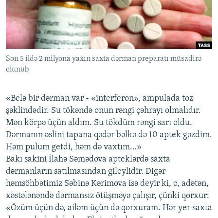
İNFOQRAFIKA
AZƏRBAYCAN ƏDƏBIYYATI KITABXANASI
MISSIYAMIZ
BIZI IZLƏ
KARIKATURA
İSLAM VƏ DEMOKRATIYA
PEŞƏ ETIKASI VƏ JURNALISTIKA STANDARTLARIMIZ
İZ - MƏDƏNIYYƏT PROQRAMI
MATERIALLARIMIZDAN ISTIFADƏ
Son 5 ildə 2 milyona yaxın saxta dərman preparatı müsadirə
AZADLIQRADIOSU MOBIL TELEFONUNUZDA
RFE/RL-in bütün saytları
olunub
BIZIMLƏ ƏLAQƏ
XƏBƏR BÜLLETENLƏRIMIZ
«Belə bir dərman var - «interferon», ampulada toz
şəklindədir. Su tökəndə onun rəngi çəhrayı olmalıdır.
Mən körpə üçün aldım. Su tökdüm rəngi sarı oldu.
Dərmanın əslini tapana qədər bəlkə də 10 aptek gəzdim.
Həm pulum getdi, həm də vaxtım…»
Bakı sakini İlahə Səmədova apteklərdə saxta
dərmanların satılmasından gileylidir. Digər
həmsöhbətimiz Səbinə Kərimova isə deyir ki, o, adətən,
xəstələnəndə dərmansız ötüşməyə çalışır, çünki qorxur:
«Özüm üçün də, ailəm üçün də qorxuram. Hər yer saxta