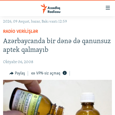
Keçid
linkləri
Əsas
2026, 09 Avqust, bazar, Bakı vaxtı 12:59
məzmuna
GÜNDƏM
RADIO VERILIŞLƏR
qayıt
#İZAHLA
Əsas
Azərbaycanda bir dənə də qanunsuz
KORRUPSIOMETR
naviqasiyaya
aptek qalmayıb
qayıt
#ƏSLINDƏ
Axtarışa
Oktyabr 06, 2008
FƏRQƏ BAX
keç
QANUNI DOĞRU
Paylaş
VPN-siz açmaq
ARAŞDIRMA
MULTIMEDIA
RADIO ARXIV
VIDEO
HAQQIMIZDA
FOTOQALEREYA
OXU ZALI