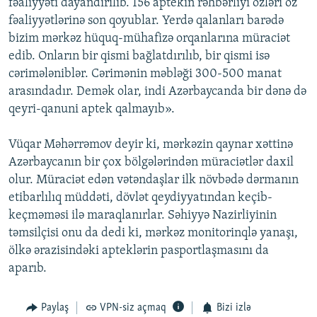
fəaliyyəti dayandırılıb. 156 aptekin rəhbərliyi özləri öz
fəaliyyətlərinə son qoyublar. Yerdə qalanları barədə
bizim mərkəz hüquq-mühafizə orqanlarına müraciət
edib. Onların bir qismi bağlatdırılıb, bir qismi isə
cərimələniblər. Cərimənin məbləği 300-500 manat
arasındadır. Demək olar, indi Azərbaycanda bir dənə də
qeyri-qanuni aptek qalmayıb».
Vüqar Məhərrəmov deyir ki, mərkəzin qaynar xəttinə
Azərbaycanın bir çox bölgələrindən müraciətlər daxil
olur. Müraciət edən vətəndaşlar ilk növbədə dərmanın
etibarlılıq müddəti, dövlət qeydiyyatından keçib-
keçməməsi ilə maraqlanırlar. Səhiyyə Nazirliyinin
təmsilçisi onu da dedi ki, mərkəz monitorinqlə yanaşı,
ölkə ərazisindəki apteklərin pasportlaşmasını da
aparıb.
Paylaş
VPN-siz açmaq
Bizi izlə