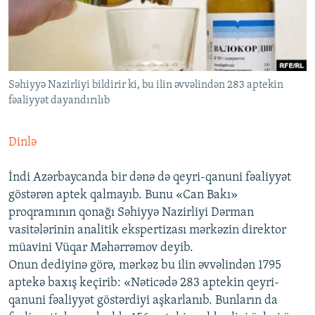
İNFOQRAFIKA
AZƏRBAYCAN ƏDƏBIYYATI KITABXANASI
MISSIYAMIZ
BIZI IZLƏ
KARIKATURA
İSLAM VƏ DEMOKRATIYA
PEŞƏ ETIKASI VƏ JURNALISTIKA STANDARTLARIMIZ
İZ - MƏDƏNIYYƏT PROQRAMI
MATERIALLARIMIZDAN ISTIFADƏ
Səhiyyə Nazirliyi bildirir ki, bu ilin əvvəlindən 283 aptekin
AZADLIQRADIOSU MOBIL TELEFONUNUZDA
RFE/RL-in bütün saytları
fəaliyyət dayandırılıb
BIZIMLƏ ƏLAQƏ
XƏBƏR BÜLLETENLƏRIMIZ
Dinlə
İndi Azərbaycanda bir dənə də qeyri-qanuni fəaliyyət
göstərən aptek qalmayıb. Bunu «Can Bakı»
proqramının qonağı Səhiyyə Nazirliyi Dərman
vasitələrinin analitik ekspertizası mərkəzin direktor
müavini Vüqar Məhərrəmov deyib.
Onun dediyinə görə, mərkəz bu ilin əvvəlindən 1795
aptekə baxış keçirib: «Nəticədə 283 aptekin qeyri-
qanuni fəaliyyət göstərdiyi aşkarlanıb. Bunların da