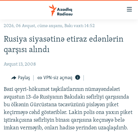
Keçid
linkləri
Əsas
2026, 06 Avqust, cümə axşamı, Bakı vaxtı 14:52
məzmuna
GÜNDƏM
Rusiya siyasətinə etiraz edənlərin
qayıt
#İZAHLA
Əsas
qarşısı alındı
KORRUPSIOMETR
naviqasiyaya
qayıt
Avqust 13, 2008
#ƏSLINDƏ
Axtarışa
FƏRQƏ BAX
Paylaş
VPN-siz açmaq
keç
QANUNI DOĞRU
Bəzi qeyri-hökumət təşkilatlarının nümayəndələri
avqustun 13-də Rusiyanın Bakıdakı səfirliyi qarşısında
ARAŞDIRMA
bu ölkənin Gürcüstana təcavüzünü pisləyən piket
MULTIMEDIA
keçirməyə cəhd göstəriblər. Lakin polis ona yaxın piket
iştirakçısına səfirliyin binası qarşısına keçməyə belə
RADIO ARXIV
VIDEO
imkan verməyib, onları hadisə yerindən uzaqlaşdırıb.
HAQQIMIZDA
FOTOQALEREYA
OXU ZALI