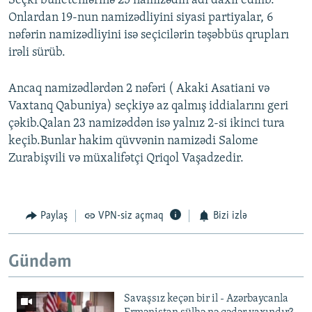
Seçki bülletenlərinə 25 namizədin adı daxil edilib.
Onlardan 19-nun namizədliyini siyasi partiyalar, 6
nəfərin namizədliyini isə seçicilərin təşəbbüs qrupları
irəli sürüb.
Ancaq namizədlərdən 2 nəfəri ( Akaki Asatiani və
Vaxtanq Qabuniya) seçkiyə az qalmış iddialarını geri
çəkib.Qalan 23 namizəddən isə yalnız 2-si ikinci tura
keçib.Bunlar hakim qüvvənin namizədi Salome
Zurabişvili və müxalifətçi Qriqol Vaşadzedir.
Paylaş
VPN-siz açmaq
Bizi izlə
Gündəm
Savaşsız keçən bir il - Azərbaycanla