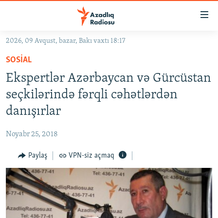
Keçid
linkləri
Əsas
2026, 09 Avqust, bazar, Bakı vaxtı 18:17
məzmuna
GÜNDƏM
SOSIAL
qayıt
#İZAHLA
Əsas
Ekspertlər Azərbaycan və Gürcüstan
KORRUPSIOMETR
naviqasiyaya
seçkilərində fərqli cəhətlərdən
qayıt
#ƏSLINDƏ
danışırlar
Axtarışa
FƏRQƏ BAX
keç
Noyabr 25, 2018
QANUNI DOĞRU
Paylaş
VPN-siz açmaq
ARAŞDIRMA
MULTIMEDIA
RADIO ARXIV
VIDEO
HAQQIMIZDA
FOTOQALEREYA
OXU ZALI