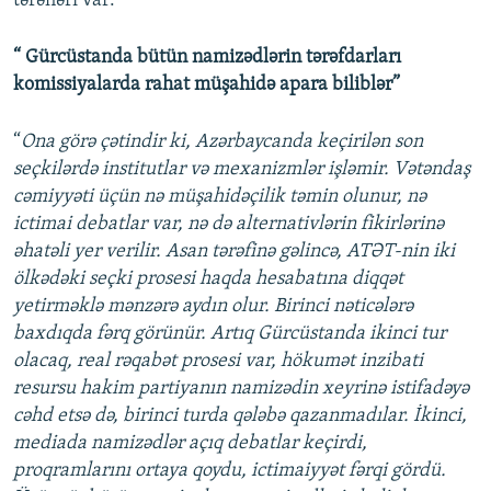
tərəfləri var:
“ Gürcüstanda bütün namizədlərin tərəfdarları
komissiyalarda rahat müşahidə apara biliblər”
“
Ona görə çətindir ki, Azərbaycanda keçirilən son
seçkilərdə institutlar və mexanizmlər işləmir. Vətəndaş
cəmiyyəti üçün nə müşahidəçilik təmin olunur, nə
ictimai debatlar var, nə də alternativlərin fikirlərinə
əhatəli yer verilir. Asan tərəfinə gəlincə, ATƏT-nin iki
ölkədəki seçki prosesi haqda hesabatına diqqət
yetirməklə mənzərə aydın olur. Birinci nəticələrə
baxdıqda fərq görünür. Artıq Gürcüstanda ikinci tur
olacaq, real rəqabət prosesi var, hökumət inzibati
resursu hakim partiyanın namizədin xeyrinə istifadəyə
cəhd etsə də, birinci turda qələbə qazanmadılar. İkinci,
mediada namizədlər açıq debatlar keçirdi,
proqramlarını ortaya qoydu, ictimaiyyət fərqi gördü.