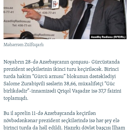
İNFOQRAFIKA
AZƏRBAYCAN ƏDƏBIYYATI KITABXANASI
MISSIYAMIZ
BIZI IZLƏ
KARIKATURA
İSLAM VƏ DEMOKRATIYA
PEŞƏ ETIKASI VƏ JURNALISTIKA STANDARTLARIMIZ
İZ - MƏDƏNIYYƏT PROQRAMI
MATERIALLARIMIZDAN ISTIFADƏ
AZADLIQRADIOSU MOBIL TELEFONUNUZDA
RFE/RL-in bütün saytları
Məhərrəm Zülfüqarlı
BIZIMLƏ ƏLAQƏ
XƏBƏR BÜLLETENLƏRIMIZ
Noyabrın 28-də Azərbaycanın qonşusu- Gürcüstanda
prezident seçkilərinin ikinci turu keçiriləcək. Birinci
turda hakim “Gürcü arzusu” blokunun dəstəklədiyi
Salome Zurabişvili səslərin 38,66, müxalifətçi “Güc
birlikdədir”-innamizədi Qriqol Vaşadze isə 37,7 faizini
toplamışdı.
Bu il aprelin 11-də Azərbaycanda keçirilən
növbədənkənar prezident seçkilərində isə hər şey elə
birinci turda da həll edildi. Hazırkı dövlət başçısı İlham