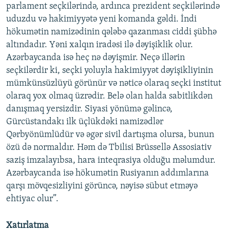
parlament seçkilərində, ardınca prezident seçkilərində
uduzdu və hakimiyyətə yeni komanda gəldi. İndi
hökumətin namizədinin qələbə qazanması ciddi şübhə
altındadır. Yəni xalqın iradəsi ilə dəyişiklik olur.
Azərbaycanda isə heç nə dəyişmir. Neçə illərin
seçkilərdir ki, seçki yoluyla hakimiyyət dəyişikliyinin
mümkünsüzlüyü görünür və nəticə olaraq seçki institut
olaraq yox olmaq üzrədir. Belə olan halda sabitlikdən
danışmaq yersizdir. Siyasi yönümə gəlincə,
Gürcüstandakı ilk üçlükdəki namizədlər
Qərbyönümlüdür və əgər sivil dartışma olursa, bunun
özü də normaldır. Həm də Tbilisi Brüssellə Assosiativ
saziş imzalayıbsa, hara inteqrasiya olduğu məlumdur.
Azərbaycanda isə hökumətin Rusiyanın addımlarına
qarşı mövqesizliyini görüncə, nəyisə sübut etməyə
ehtiyac olur”.
Xatırlatma