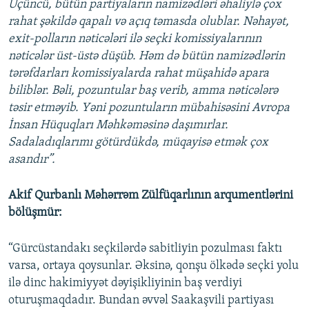
Üçüncü, bütün partiyaların namizədləri əhaliylə çox
rahat şəkildə qapalı və açıq təmasda olublar. Nəhayət,
exit-polların nəticələri ilə seçki komissiyalarının
nəticələr üst-üstə düşüb. Həm də bütün namizədlərin
tərəfdarları komissiyalarda rahat müşahidə apara
biliblər. Bəli, pozuntular baş verib, amma nəticələrə
təsir etməyib. Yəni pozuntuların mübahisəsini Avropa
İnsan Hüquqları Məhkəməsinə daşımırlar.
Sadaladıqlarımı götürdükdə, müqayisə etmək çox
asandır”.
Akif Qurbanlı Məhərrəm Zülfüqarlının arqumentlərini
bölüşmür:
“Gürcüstandakı seçkilərdə sabitliyin pozulması faktı
varsa, ortaya qoysunlar. Əksinə, qonşu ölkədə seçki yolu
ilə dinc hakimiyyət dəyişikliyinin baş verdiyi
oturuşmaqdadır. Bundan əvvəl Saakaşvili partiyası