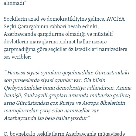
alınmadı”
Seçkilərin azad və demokratikliyinə gəlincə, AVCİYA
Seçki Qərargahının rəhbəri hesab edir ki,
Azərbaycanda qarşıdurma olmadığı və müxtəlif
dövlətlərin maraqlarına xidmət hallar nəzərə
çarpmadığına görə seçicilər öz istədikləri namizədlərə
səs veriblər:
“ Hansısa siyasi oyunlara qoşulmadılar. Gürcüstandakı
son proseslərdə siyasi oyunlar var. Ola bilsin
Qərbyönümlülər bunu demokratiya adlandırsın. Amma
İvanişli, Saakaşvili qrupları arasında mübarizə gedirsə,
artıq Gürcüstandan çox Rusiya və Avropa ölkələrinin
maraqlarından çıxış edən namizədlər var.
Azərbaycanda isə belə hallar yoxdur”
O, beynəlxalq təşkilatların Azərbaycanla müqayisədə