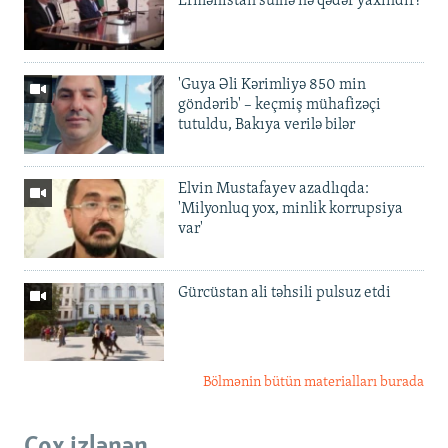
Ermənistan sülhə nə qədər yaxındır?
'Guya Əli Kərimliyə 850 min
göndərib' – keçmiş mühafizəçi
tutuldu, Bakıya verilə bilər
Elvin Mustafayev azadlıqda:
'Milyonluq yox, minlik korrupsiya
var'
Gürcüstan ali təhsili pulsuz etdi
Bölmənin bütün materialları burada
Çox izlənən