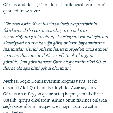
Gürcüstandakı seçkiləri demokratik hesab etmələrini
qəbuledilməz sayır:
“Biz ötən əsrin 90-cı illərində Qərb ekspertlərinin
fikirlərinə daha çox inanardıq, artıq onların
riyakarlığının şahidi olduq. Azərbaycan vətəndaşlarının
əksəriyyəti bu riyakarlığa görə, onların bəyanatlarına
inanmırlar. Çünki onların hansı mövqedən çıxış etməsi
və məqsədlərinin dövlətləri zəiflətmək olduğunu
gördük. Ona görə hansısa Qərb ekspertinin fikri 90-cı
illərdə olduğu kimi qəbul olunmur”.
Mərkəzi Seçki Komissiyasının keçmiş üzvü, seçki
eksperti Akif Qurbanlı isə deyir ki, Azərbaycan və
Gürcüstan müəyyən qədər ortaq keçmişə malikdirlər.
Üstəlik, qonşu ölkələrdir. Amma onun fikrincə onlarda
seçki sistemlərini müqayisə etməyin asan və çətin