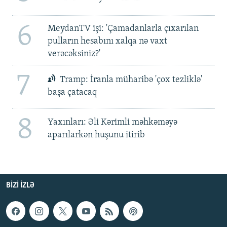
6
MeydanTV işi: 'Çamadanlarla çıxarılan
pulların hesabını xalqa nə vaxt
verəcəksiniz?'
7
Tramp: İranla müharibə 'çox tezliklə'
başa çatacaq
8
Yaxınları: Əli Kərimli məhkəməyə
aparılarkən huşunu itirib
BIZI IZLƏ