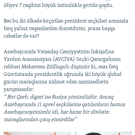
Əliyev 7 rəqibini böyük üstünlüklə geridə qoydu.
Bəs bu iki ölkədə keçirilən prezident seçkiləri arasında
fərq yalnız rəqəmlərdən ibarətdirmi, yoxsa başqa
cəhətlər də var?
Azərbaycanda Vətəndaş Cəmiyyətinin İnkişafına
Yardım Assosiasiyası (AVCİYA) Seçki Qərargahının
rəhbəri Məhərrəm Zülfüqarlı düşünür ki, əsas fərq
Gürcüstanda prezidentlik uğrunda iki böyük qlobal
gücün maraqlarına xidmət edən namizədlərin
yarışmasıdır:
“ Biri Qərb, digəri isə Rusiya yönümlüdür. Ancaq
Azərbaycanda 11 aprel seçkilərinə qatılanların hamısı
Azərbaycanyönümlü idi, hər hansı bir dövlətin
maraqlarından çıxış etmirdilər”