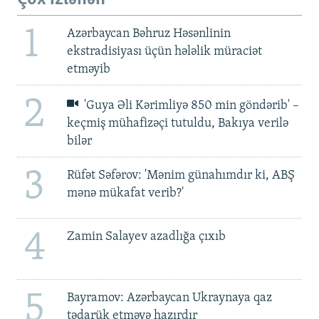
1
Azərbaycan Bəhruz Həsənlinin
ekstradisiyası üçün hələlik müraciət
etməyib
2
'Guya Əli Kərimliyə 850 min göndərib' –
keçmiş mühafizəçi tutuldu, Bakıya verilə
bilər
3
Rüfət Səfərov: 'Mənim günahımdır ki, ABŞ
mənə mükafat verib?'
4
Zamin Salayev azadlığa çıxıb
5
Bayramov: Azərbaycan Ukraynaya qaz
tədarük etməyə hazırdır