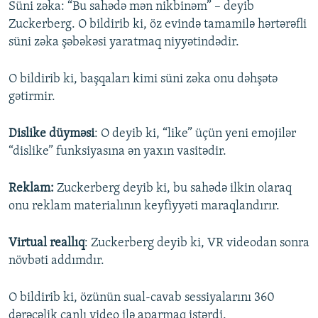
Süni zəka: “Bu sahədə mən nikbinəm” – deyib
Zuckerberg. O bildirib ki, öz evində tamamilə hərtərəfli
süni zəka şəbəkəsi yaratmaq niyyətindədir.
O bildirib ki, başqaları kimi süni zəka onu dəhşətə
gətirmir.
Dislike düyməsi
: O deyib ki, “like” üçün yeni emojilər
“dislike” funksiyasına ən yaxın vasitədir.
Reklam:
Zuckerberg deyib ki, bu sahədə ilkin olaraq
onu reklam materialının keyfiyyəti maraqlandırır.
Virtual reallıq
: Zuckerberg deyib ki, VR videodan sonra
növbəti addımdır.
O bildirib ki, özünün sual-cavab sessiyalarını 360
dərəcəlik canlı video ilə aparmaq istərdi.