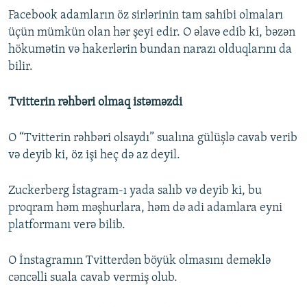
Facebook adamların öz sirlərinin tam sahibi olmaları
üçün mümkün olan hər şeyi edir. O əlavə edib ki, bəzən
hökumətin və hakerlərin bundan narazı olduqlarını da
bilir.
Tvitterin rəhbəri olmaq istəməzdi
O “Tvitterin rəhbəri olsaydı” sualına gülüşlə cavab verib
və deyib ki, öz işi heç də az deyil.
Zuckerberg İstagram-ı yada salıb və deyib ki, bu
proqram həm məşhurlara, həm də adi adamlara eyni
platformanı verə bilib.
O İnstagramın Tvitterdən böyük olmasını deməklə
cəncəlli suala cavab vermiş olub.