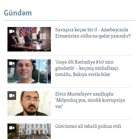
Gündəm
Savaşsız keçən bir il - Azərbaycanla
Ermənistan sülhə nə qədər yaxındır?
'Guya Əli Kərimliyə 850 min
göndərib' – keçmiş mühafizəçi
tutuldu, Bakıya verilə bilər
Elvin Mustafayev azadlıqda:
'Milyonluq yox, minlik korrupsiya
var'
Gürcüstan ali təhsili pulsuz etdi