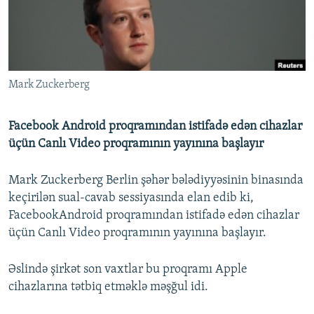
İNFOQRAFIKA
AZƏRBAYCAN ƏDƏBIYYATI KITABXANASI
MISSIYAMIZ
BIZI IZLƏ
KARIKATURA
İSLAM VƏ DEMOKRATIYA
PEŞƏ ETIKASI VƏ JURNALISTIKA STANDARTLARIMIZ
İZ - MƏDƏNIYYƏT PROQRAMI
MATERIALLARIMIZDAN ISTIFADƏ
Mark Zuckerberg
AZADLIQRADIOSU MOBIL TELEFONUNUZDA
RFE/RL-in bütün saytları
BIZIMLƏ ƏLAQƏ
Facebook Android proqramından istifadə edən cihazlar
XƏBƏR BÜLLETENLƏRIMIZ
üçün Canlı Video proqramının yayınına başlayır
Mark Zuckerberg Berlin şəhər bələdiyyəsinin binasında
keçirilən sual-cavab sessiyasında elan edib ki,
FacebookAndroid proqramından istifadə edən cihazlar
üçün Canlı Video proqramının yayınına başlayır.
Əslində şirkət son vaxtlar bu proqramı Apple
cihazlarına tətbiq etməklə məşğul idi.