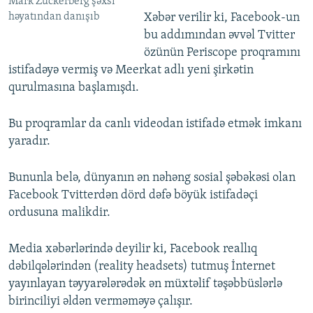
Mark Zuckerberg şəxsi
həyatından danışıb
Xəbər verilir ki, Facebook-un
bu addımından əvvəl Tvitter
özünün Periscope proqramını
istifadəyə vermiş və Meerkat adlı yeni şirkətin
qurulmasına başlamışdı.
Bu proqramlar da canlı videodan istifadə etmək imkanı
yaradır.
Bununla belə, dünyanın ən nəhəng sosial şəbəkəsi olan
Facebook Tvitterdən dörd dəfə böyük istifadəçi
ordusuna malikdir.
Media xəbərlərində deyilir ki, Facebook reallıq
dəbilqələrindən (reality headsets) tutmuş İnternet
yayınlayan təyyarələrədək ən müxtəlif təşəbbüslərlə
birinciliyi əldən verməməyə çalışır.