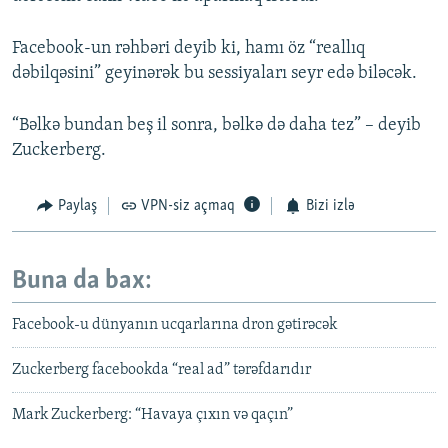
Facebook-un rəhbəri deyib ki, hamı öz “reallıq
dəbilqəsini” geyinərək bu sessiyaları seyr edə biləcək.
“Bəlkə bundan beş il sonra, bəlkə də daha tez” – deyib
Zuckerberg.
Paylaş
VPN-siz açmaq
Bizi izlə
Buna da bax:
Facebook-u dünyanın ucqarlarına dron gətirəcək
Zuckerberg facebookda “real ad” tərəfdarıdır
Mark Zuckerberg: “Havaya çıxın və qaçın”