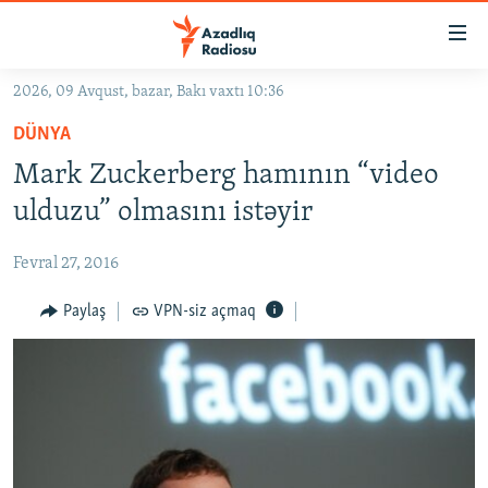
Keçid
linkləri
Əsas
2026, 09 Avqust, bazar, Bakı vaxtı 10:36
məzmuna
GÜNDƏM
DÜNYA
qayıt
#İZAHLA
Əsas
Mark Zuckerberg hamının “video
KORRUPSIOMETR
naviqasiyaya
ulduzu” olmasını istəyir
qayıt
#ƏSLINDƏ
Axtarışa
Fevral 27, 2016
FƏRQƏ BAX
keç
QANUNI DOĞRU
Paylaş
VPN-siz açmaq
ARAŞDIRMA
MULTIMEDIA
RADIO ARXIV
VIDEO
HAQQIMIZDA
FOTOQALEREYA
OXU ZALI