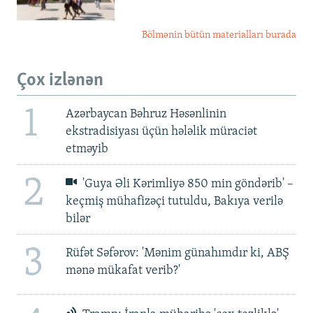
Bölmənin bütün materialları burada
Çox izlənən
1
Azərbaycan Bəhruz Həsənlinin
ekstradisiyası üçün hələlik müraciət
etməyib
2
'Guya Əli Kərimliyə 850 min göndərib' –
keçmiş mühafizəçi tutuldu, Bakıya verilə
bilər
3
Rüfət Səfərov: 'Mənim günahımdır ki, ABŞ
mənə mükafat verib?'