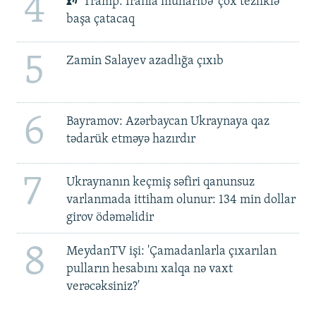
4
Tramp: İranla müharibə 'çox tezliklə'
başa çatacaq
5
Zamin Salayev azadlığa çıxıb
6
Bayramov: Azərbaycan Ukraynaya qaz
tədarük etməyə hazırdır
7
Ukraynanın keçmiş səfiri qanunsuz
varlanmada ittiham olunur: 134 min dollar
girov ödəməlidir
8
MeydanTV işi: 'Çamadanlarla çıxarılan
pulların hesabını xalqa nə vaxt
verəcəksiniz?'