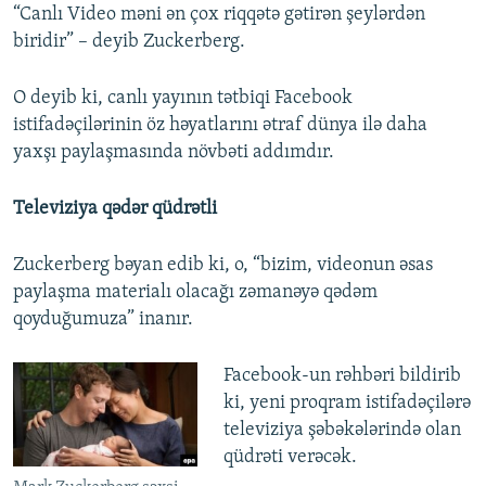
“Canlı Video məni ən çox riqqətə gətirən şeylərdən
biridir” – deyib Zuckerberg.
O deyib ki, canlı yayının tətbiqi Facebook
istifadəçilərinin öz həyatlarını ətraf dünya ilə daha
yaxşı paylaşmasında növbəti addımdır.
Televiziya qədər qüdrətli
Zuckerberg bəyan edib ki, o, “bizim, videonun əsas
paylaşma materialı olacağı zəmanəyə qədəm
qoyduğumuza” inanır.
Facebook-un rəhbəri bildirib
ki, yeni proqram istifadəçilərə
televiziya şəbəkələrində olan
qüdrəti verəcək.