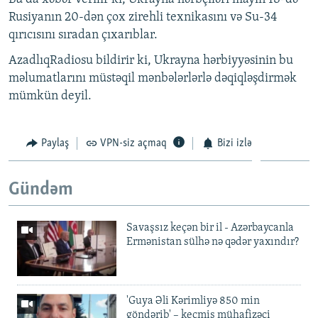
Rusiyanın 20-dən çox zirehli texnikasını və Su-34
qırıcısını sıradan çıxarıblar.
AzadlıqRadiosu bildirir ki, Ukrayna hərbiyyəsinin bu
məlumatlarını müstəqil mənbələrlərlə dəqiqləşdirmək
mümkün deyil.
Paylaş
VPN-siz açmaq
Bizi izlə
Gündəm
Savaşsız keçən bir il - Azərbaycanla
Ermənistan sülhə nə qədər yaxındır?
'Guya Əli Kərimliyə 850 min
göndərib' – keçmiş mühafizəçi