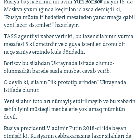
Rusiya baş nazirinin müavini
Yuri Borisov
mayın 18-də
Moskva yaxınlığında keçirilən iclasda demişdi ki,
“Rusiya müxtəlif hədəfləri məsafədən yandırmağa qabil
yeni lazer sistemləri” hazırlayır.
TASS agentliyi xəbər verir ki, bu lazer silahının vurma
məsafəsi 5 kilometrdir və o guya istənilən dronu bir
neçə saniyə ərzində külə döndədir.
Borisov bu silahdan Ukraynada isifadə olunub-
olunmadığı barədə suala müsbət cavab verib.
O deyib ki, silahın “ilk prototiplərindən” Ukraynada
istifadə olunur.
Yeni silahın fotoları nümayiş etdirilməyib və bu xəbərin
səhihliyini müstəqil mənbələrlə yoxlamaq mümkün
deyil.
Rusiya prezidenti Vladimir Putin 2018-ci ildə bəyan
etmişdi ki, Rusiyanın cəbbaxanasına lazer silahları da