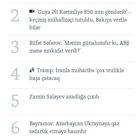
2
'Guya Əli Kərimliyə 850 min göndərib' –
keçmiş mühafizəçi tutuldu, Bakıya verilə
bilər
3
Rüfət Səfərov: 'Mənim günahımdır ki, ABŞ
mənə mükafat verib?'
4
Tramp: İranla müharibə 'çox tezliklə'
başa çatacaq
5
Zamin Salayev azadlığa çıxıb
6
Bayramov: Azərbaycan Ukraynaya qaz
tədarük etməyə hazırdır