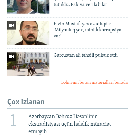
tutuldu, Bakıya verilə bilər
Elvin Mustafayev azadlıqda:
'Milyonluq yox, minlik korrupsiya
var'
Gürcüstan ali təhsili pulsuz etdi
Bölmənin bütün materialları burada
Çox izlənən
1
Azərbaycan Bəhruz Həsənlinin
ekstradisiyası üçün hələlik müraciət
etməyib