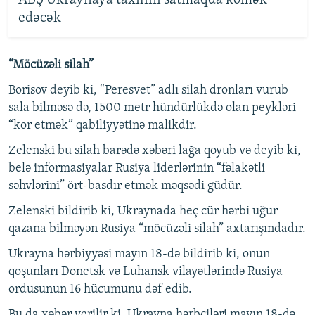
ABŞ Ukraynaya taxılını satmaqda kömək
edəcək
“Möcüzəli silah”
Borisov deyib ki, “Peresvet” adlı silah dronları vurub
sala bilməsə də, 1500 metr hündürlükdə olan peykləri
“kor etmək” qabiliyyətinə malikdir.
Zelenski bu silah barədə xəbəri lağa qoyub və deyib ki,
belə informasiyalar Rusiya liderlərinin “fəlakətli
səhvlərini” ört-basdır etmək məqsədi güdür.
Zelenski bildirib ki, Ukraynada heç cür hərbi uğur
qazana bilməyən Rusiya “möcüzəli silah” axtarışındadır.
Ukrayna hərbiyyəsi mayın 18-də bildirib ki, onun
qoşunları Donetsk və Luhansk vilayətlərində Rusiya
ordusunun 16 hücumunu dəf edib.
Bu da xəbər verilir ki, Ukrayna hərbçiləri mayın 18-də