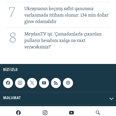
7
Ukraynanın keçmiş səfiri qanunsuz
varlanmada ittiham olunur: 134 min dollar
girov ödəməlidir
8
MeydanTV işi: 'Çamadanlarla çıxarılan
pulların hesabını xalqa nə vaxt
verəcəksiniz?'
BIZI IZLƏ
MƏLUMAT
AzadlıqRadiosu © 2026 Inc. | Bütün hüquqlar qorunur