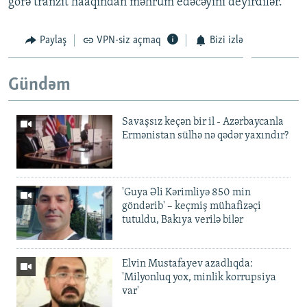
görə tranzit haaqından məhrum edəcəyini deyirdilər.
Paylaş
VPN-siz açmaq
Bizi izlə
Gündəm
Savaşsız keçən bir il - Azərbaycanla
Ermənistan sülhə nə qədər yaxındır?
'Guya Əli Kərimliyə 850 min
göndərib' – keçmiş mühafizəçi
tutuldu, Bakıya verilə bilər
Elvin Mustafayev azadlıqda:
'Milyonluq yox, minlik korrupsiya
var'