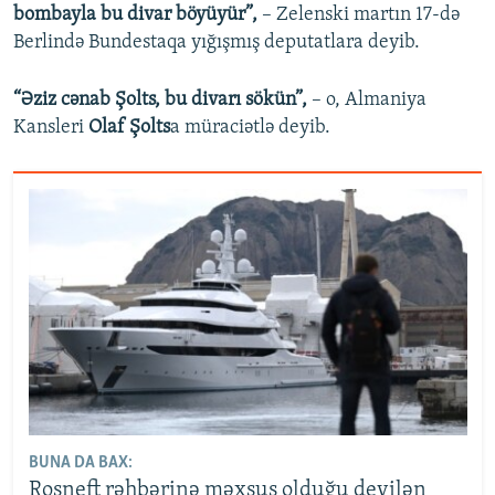
bombayla bu divar böyüyür”,
– Zelenski martın 17-də
Berlində Bundestaqa yığışmış deputatlara deyib.
“Əziz cənab Şolts, bu divarı sökün”,
– o, Almaniya
Kansleri
Olaf Şolts
a müraciətlə deyib.
BUNA DA BAX:
Rosneft rəhbərinə məxsus olduğu deyilən