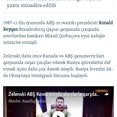
yaxta müsadirə edilib
1987-ci ilin iyununda ABŞ-ın ovaxtkı prezidenti
Ronald
Reyqan
Brandenberq Qapısı qarşısında çıxışında
sovetlərdən həmkarı Mixail Qorbaçova eyni xahişlə
müraciət etmişdi.
Zelenski daha öncə Kanada və ABŞ qanunvericiləri
qarşısında oxşar çıxışlar edərək Rusiya qüvvələrini dəf
etmək üçün daha çox dəstək istəyib. Rusiya fevralın 24-
də Ukraynaya irimiqyaslı hücuma başlayıb.
Zelenski ABŞ Konqresində alqışlarla qarşılandı
Mənbə:
AzadlıqRadiosu
No media source currently available