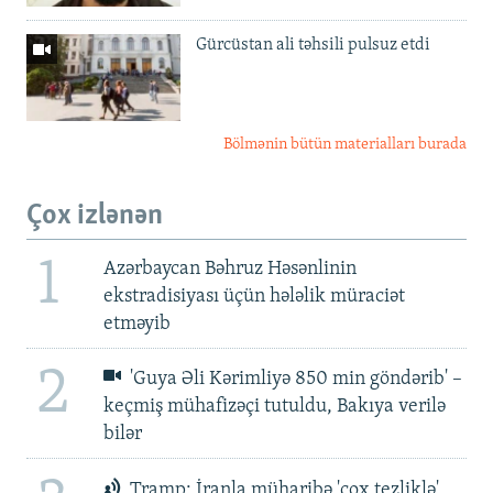
Gürcüstan ali təhsili pulsuz etdi
Bölmənin bütün materialları burada
Çox izlənən
1
Azərbaycan Bəhruz Həsənlinin
ekstradisiyası üçün hələlik müraciət
etməyib
2
'Guya Əli Kərimliyə 850 min göndərib' –
keçmiş mühafizəçi tutuldu, Bakıya verilə
bilər
Tramp: İranla müharibə 'çox tezliklə'