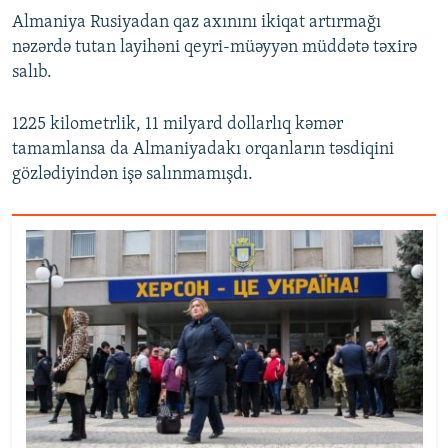
Almaniya Rusiyadan qaz axınını ikiqat artırmağı
nəzərdə tutan layihəni qeyri-müəyyən müddətə təxirə
salıb.
1225 kilometrlik, 11 milyard dollarlıq kəmər
tamamlansa da Almaniyadakı orqanların təsdiqini
gözlədiyindən işə salınmamışdı.