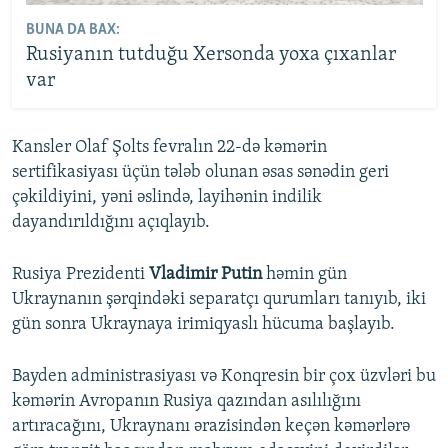
BUNA DA BAX:
Rusiyanın tutduğu Xersonda yoxa çıxanlar
var
Kansler Olaf Şolts fevralın 22-də kəmərin
sertifikasiyası üçün tələb olunan əsas sənədin geri
çəkildiyini, yəni əslində, layihənin indilik
dayandırıldığını açıqlayıb.
Rusiya Prezidenti
Vladimir Putin
həmin gün
Ukraynanın şərqindəki separatçı qurumları tanıyıb, iki
gün sonra Ukraynaya irimiqyaslı hücuma başlayıb.
Bayden administrasiyası və Konqresin bir çox üzvləri bu
kəmərin Avropanın Rusiya qazından asılılığını
artıracağını, Ukraynanı ərazisindən keçən kəmərlərə