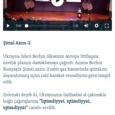
Auto
0:00
1:35
240p
Şimal Axını-2
360p
Auto
240p
360p
480p
480p
Ukrayna lideri Berlini ölkəsinin Avropa İttifaqına
720p
üzvlük planını dəstəkləməyə çağırıb. Amma Berlini
720p
1080p
Rusiyayla Şimal axını-2 təbii qaz kəmərində iştirakını
1080p
dayandırmaq üçün cəld hərəkət etmədiyinə görə tənqid
edib.
Zelenski deyib ki, Ukraynanın layihədən əl çəkməklə
bağlı çağırışlarına
“İqtisadiyyat, iqtisadiyyat,
iqtisadiyyat”
cavabı verilib.