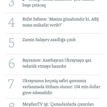
3
başa çatacaq
4
Rüfət Səfərov: 'Mənim günahımdır ki, ABŞ
mənə mükafat verib?'
5
Zamin Salayev azadlığa çıxıb
6
Bayramov: Azərbaycan Ukraynaya qaz
tədarük etməyə hazırdır
7
Ukraynanın keçmiş səfiri qanunsuz
varlanmada ittiham olunur: 134 min dollar
girov ödəməlidir
MeydanTV işi: 'Çamadanlarla çıxarılan