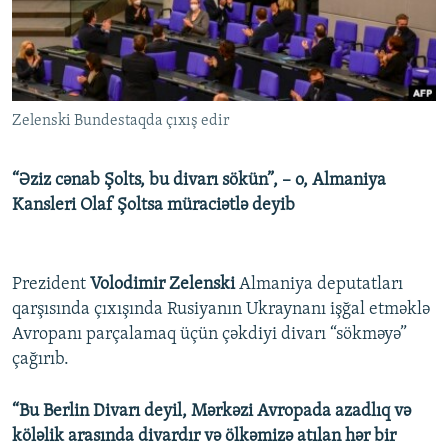
İNFOQRAFIKA
AZƏRBAYCAN ƏDƏBIYYATI KITABXANASI
MISSIYAMIZ
BIZI IZLƏ
KARIKATURA
İSLAM VƏ DEMOKRATIYA
PEŞƏ ETIKASI VƏ JURNALISTIKA STANDARTLARIMIZ
İZ - MƏDƏNIYYƏT PROQRAMI
MATERIALLARIMIZDAN ISTIFADƏ
Zelenski Bundestaqda çıxış edir
AZADLIQRADIOSU MOBIL TELEFONUNUZDA
RFE/RL-in bütün saytları
BIZIMLƏ ƏLAQƏ
“Əziz cənab Şolts, bu divarı sökün”, – o, Almaniya
XƏBƏR BÜLLETENLƏRIMIZ
Kansleri Olaf Şoltsa müraciətlə deyib
Prezident
Volodimir Zelenski
Almaniya deputatları
qarşısında çıxışında Rusiyanın Ukraynanı işğal etməklə
Avropanı parçalamaq üçün çəkdiyi divarı “sökməyə”
çağırıb.
“Bu Berlin Divarı deyil, Mərkəzi Avropada azadlıq və
köləlik arasında divardır və ölkəmizə atılan hər bir