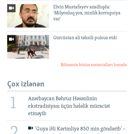
Elvin Mustafayev azadlıqda:
'Milyonluq yox, minlik korrupsiya
var'
Gürcüstan ali təhsili pulsuz etdi
Bölmənin bütün materialları burada
Çox izlənən
1
Azərbaycan Bəhruz Həsənlinin
ekstradisiyası üçün hələlik müraciət
etməyib
2
'Guya Əli Kərimliyə 850 min göndərib' –