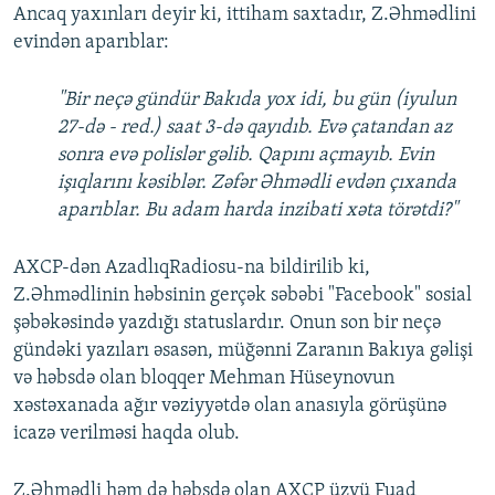
Ancaq yaxınları deyir ki, ittiham saxtadır, Z.Əhmədlini
evindən aparıblar:
"Bir neçə gündür Bakıda yox idi, bu gün (iyulun
27-də - red.) saat 3-də qayıdıb. Evə çatandan az
sonra evə polislər gəlib. Qapını açmayıb. Evin
işıqlarını kəsiblər. Zəfər Əhmədli evdən çıxanda
aparıblar. Bu adam harda inzibati xəta törətdi?"
AXCP-dən AzadlıqRadiosu-na bildirilib ki,
Z.Əhmədlinin həbsinin gerçək səbəbi "Facebook" sosial
şəbəkəsində yazdığı statuslardır. Onun son bir neçə
gündəki yazıları əsasən, müğənni Zaranın Bakıya gəlişi
və həbsdə olan bloqqer Mehman Hüseynovun
xəstəxanada ağır vəziyyətdə olan anasıyla görüşünə
icazə verilməsi haqda olub.
Z.Əhmədli həm də həbsdə olan AXCP üzvü Fuad