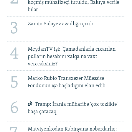
keçmiş mühafizəçi tutuldu, Bakıya verilə
bilər
3
Zamin Salayev azadlığa çıxıb
4
MeydanTV işi: 'Çamadanlarla çıxarılan
pulların hesabını xalqa nə vaxt
verəcəksiniz?'
5
Marko Rubio Transxəzər Müəssisə
Fondunun işə başladığını elan edib
6
Tramp: İranla müharibə 'çox tezliklə'
başa çatacaq
Matviyenkodan Rubinyana xəbərdarlıq: