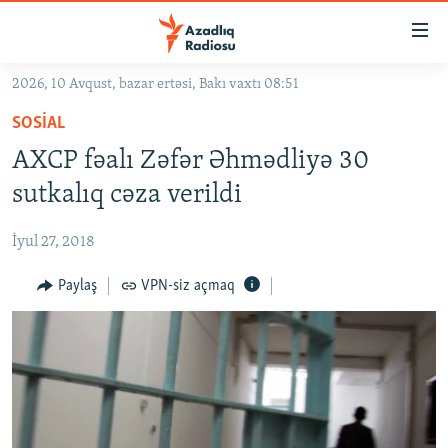
Keçid
linkləri
Əsas
2026, 10 Avqust, bazar ertəsi, Bakı vaxtı 08:51
məzmuna
GÜNDƏM
SOSIAL
qayıt
#İZAHLA
Əsas
AXCP fəalı Zəfər Əhmədliyə 30
KORRUPSIOMETR
naviqasiyaya
sutkalıq cəza verildi
qayıt
#ƏSLINDƏ
Axtarışa
İyul 27, 2018
FƏRQƏ BAX
keç
QANUNI DOĞRU
Paylaş
VPN-siz açmaq
ARAŞDIRMA
MULTIMEDIA
RADIO ARXIV
VIDEO
HAQQIMIZDA
FOTOQALEREYA
OXU ZALI