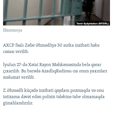
İNFOQRAFIKA
AZƏRBAYCAN ƏDƏBIYYATI KITABXANASI
MISSIYAMIZ
BIZI IZLƏ
KARIKATURA
İSLAM VƏ DEMOKRATIYA
PEŞƏ ETIKASI VƏ JURNALISTIKA STANDARTLARIMIZ
İZ - MƏDƏNIYYƏT PROQRAMI
MATERIALLARIMIZDAN ISTIFADƏ
İllüstrasiya
AZADLIQRADIOSU MOBIL TELEFONUNUZDA
RFE/RL-in bütün saytları
BIZIMLƏ ƏLAQƏ
AXCP fəalı Zəfər Əhmədliyə 30 sutka inzibati həbs
XƏBƏR BÜLLETENLƏRIMIZ
cəzası verilib.
İyulun 27-də Xətai Rayon Məhkəməsində belə qərar
çıxarılıb. Bu barədə AzadlıqRadiosu-na onun yaxınları
məlumat verilib.
Z.Əhmədli küçədə inzibati qaydanı pozmaqda və onu
intizama dəvət edən polisin tələbinə tabe olmamaqda
günahlandırılır.