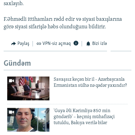
saxlayıb.
F.Əhmədli ittihamları rədd edir və siyasi baxışlarına
görə siyasi sifarişlə həbs olunduğunu bildirir.
Paylaş
VPN-siz açmaq
Bizi izlə
Gündəm
Savaşsız keçən bir il - Azərbaycanla
Ermənistan sülhə nə qədər yaxındır?
'Guya Əli Kərimliyə 850 min
göndərib' – keçmiş mühafizəçi
tutuldu, Bakıya verilə bilər