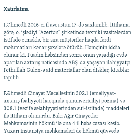
Xatırlatma
F.Əhmədli 2016-cı il avqustun 17-də saxlanılıb. İttihama
görə, o, işlədiyi “Azerfon” şirkətində texniki vasitələrdən
istifadə etməklə, bir sıra müştərilər haqda fərdi
məlumatları kənar şəxslərə ötürüb. Həmçinin iddia
olunur ki, Fuadın həbsindən sonra onun yaşadığı evdə
aparılan axtarış nəticəsində ABŞ-da yaşayan ilahiyyatçı
Fethullah Gülen-ə aid materiallar olan disklər, kitablar
tapılıb.
F.Əhmədli Cinayət Məcəlləsinin 302.1 (əməliyyat-
axtarış fəaliyyəti haqqında qanunvericiliyi pozma) və
308.1 (vəzifə səlahiyyətlərindən sui-istifadə) maddələri
ilə ittiham olunurdu. Bakı Ağır Cinayətlər
Məhkəməsinin hökmü ilə ona 4 il həbs cəzası kəsib.
Yuxarı instansiya məhkəmələri də hökmü qüvvədə