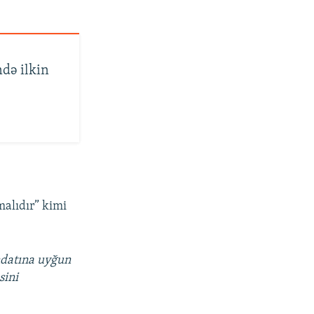
də ilkin
alıdır” kimi
ndatına uyğun
sini