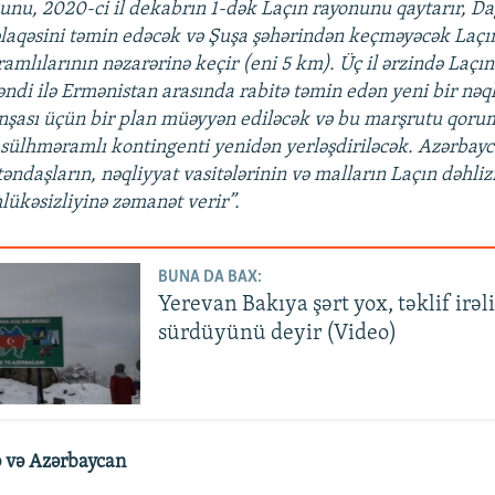
unu, 2020-ci il dekabrın 1-dək Laçın rayonunu qaytarır, D
laqəsini təmin edəcək və Şuşa şəhərindən keçməyəcək Laçın
mlılarının nəzarərinə keçir (eni 5 km). Üç il ərzində Laçın
di ilə Ermənistan arasında rabitə təmin edən yeni bir nəq
nşası üçün bir plan müəyyən ediləcək və bu marşrutu qoru
sülhməramlı kontingenti yenidən yerləşdiriləcək. Azərbayc
əndaşların, nəqliyyat vasitələrinin və malların Laçın dəhli
lükəsizliyinə zəmanət verir”.
BUNA DA BAX:
Yerevan Bakıya şərt yox, təklif irəl
sürdüyünü deyir (Video)
 və Azərbaycan