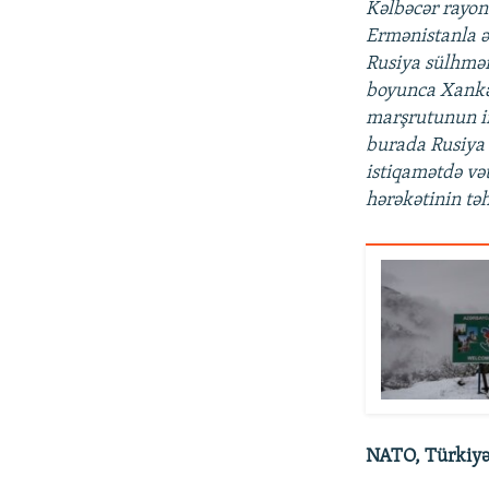
Kəlbəcər rayon
Ermənistanla ə
Rusiya sülhməra
boyunca Xankən
marşrutunun i
burada Rusiya 
istiqamətdə vət
hərəkətinin təh
NATO, Türkiyə