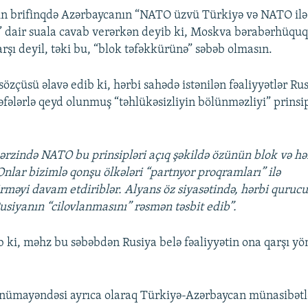
n brifinqdə Azərbaycanın “NATO üzvü Türkiyə və NATO ilə
 dair suala cavab verərkən deyib ki, Moskva bərabərhüquq
rşı deyil, təki bu, “blok təfəkkürünə” səbəb olmasın.
sözçüsü əlavə edib ki, hərbi sahədə istənilən fəaliyyətlər 
əfələrlə qeyd olunmuş “təhlükəsizliyin bölünməzliyi” prinsi
r ərzində NATO bu prinsipləri açıq şəkildə özünün blok və hə
Onlar bizimlə qonşu ölkələri “partnyor proqramları” ilə
məyi davam etdiriblər. Alyans öz siyasətində, hərbi qurucu
usiyanın “cilovlanmasını” rəsmən təsbit edib”.
 ki, məhz bu səbəbdən Rusiya belə fəaliyyətin ona qarşı yö
nümayəndəsi ayrıca olaraq Türkiyə-Azərbaycan münasibətlə