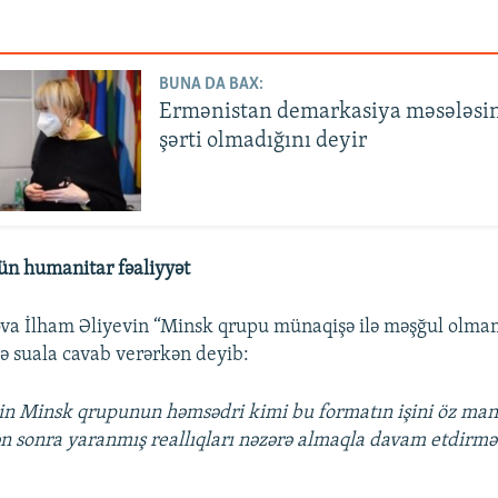
BUNA DA BAX:
Ermənistan demarkasiya məsələsin
şərti olmadığını deyir
ün humanitar fəaliyyət
va İlham Əliyevin “Minsk qrupu münaqişə ilə məşğul olmam
ə suala cavab verərkən deyib:
in Minsk qrupunun həmsədri kimi bu formatın işini öz ma
ən sonra yaranmış reallıqları nəzərə almaqla davam etdirmə