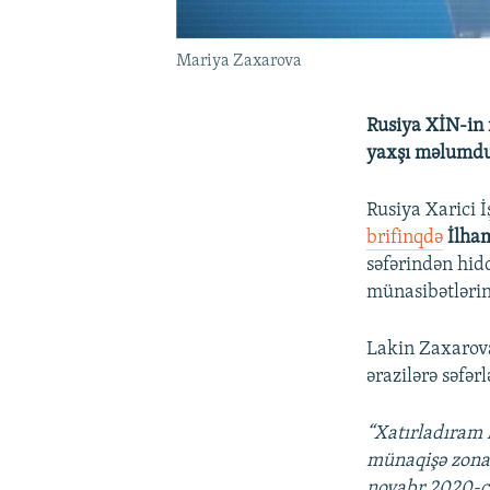
Mariya Zaxarova
Rusiya XİN-in 
yaxşı məlumdu
Rusiya Xarici İ
brifinqdə
İlha
səfərindən hid
münasibətlərinə
Lakin Zaxarova
ərazilərə səfər
“Xatırladıram 
münaqişə zonas
noyabr 2020-ci