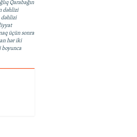
ağlıq Qarabağın
 dəhlizi
 dəhlizi
liyyat
maq üçün sonra
an hər iki
zi boyunca
i