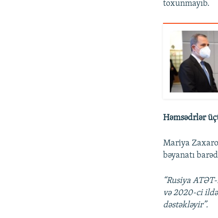
toxunmayıb.
Həmsədrlər üç
Mariya Zaxaro
bəyanatı barəd
“Rusiya ATƏT-
və 2020-ci ild
dəstəkləyir”.