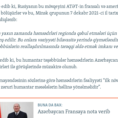
 edib ki, Rusiyanın bu mövqeyini ATƏT-in fransalı və ameri
 bölüşürlər və bu, Minsk qrupunun 7 dekabr 2021-ci il tarix
sdiqlənib:
 yaxın zamanda həmsədrləri regionda qəbul etmələri üçün 
ş edilir. Bu onlara vəziyyəti bilavasitə yerində qiymətlənd
bbüslərin reallaşdırılmasında tərəqqi əldə etmək imkanı ver
edib ki, bu humantar təşəbbüslər həmsədrlərin Azərbaycan
zirləri ilə görüşlərində müzakirə olunub.
ayəndəsinin sözlərinə görə həmsədrlərin fəaliyyəti “ilk növ
ə zəruri humantar məsələlərin həllinə yönəlməlidir”.
BUNA DA BAX:
Azərbaycan Fransaya nota verib