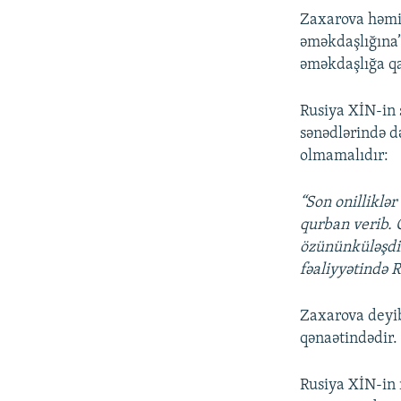
Zaxarova həmi
əməkdaşlığına”
əməkdaşlığa qa
Rusiya XİN-in 
sənədlərində d
olmamalıdır:
“Son onilliklə
qurban verib. 
özününküləşdir
fəaliyyətində R
Zaxarova deyib
qənaətindədir.
Rusiya XİN-in 