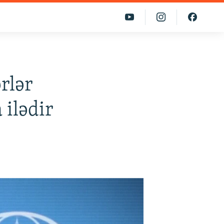
rlər
ilədir