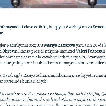
nümayəndəsi əlavə edib ki, bu qayda Azərbaycan və Ermənis
r.
şlər Nazirliyinin sözçüsü
Mariya Zaxarova
yanvarın 20-də k
m Əliyev
in Fransa prezidentliyinə namizəd
Valeri Pekress
in
dətlənməsinə dair suala cavab verərkən deyib ki, Azərbayc
 dair şərhi yalnız bu iki ölkənin nümayəndələri verə bilərlə
 Qarabağda Rusiya sülhməramlılarının məsuliyyəti zonasın
lər barəsində bunları deyib:
ki, Azərbaycan, Ermənistan və Rusiya liderlərinin Dağlıq Q
ında atəşin və bütün döyüş hərəkətlərinin dayandırılmasın
 il bəyanatına əsasən Rusiya sülhməramlı kontingenti təmas