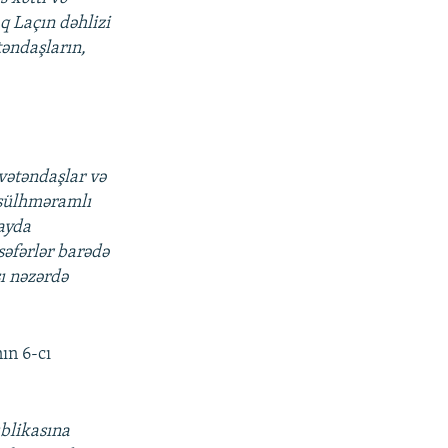
q Laçın dəhlizi
təndaşların,
.
vətəndaşlar və
 sülhməramlı
ayda
səfərlər barədə
ı nəzərdə
ın 6-cı
blikasına