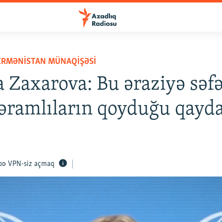
ERMƏNISTAN MÜNAQIŞƏSI
 Zaxarova: Bu əraziyə səfə
ramlıların qoyduğu qayda 
VPN-siz açmaq