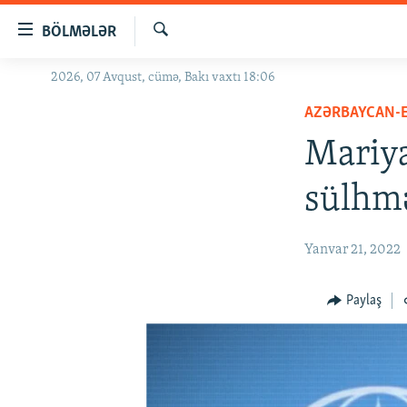
Keçid
BÖLMƏLƏR
linkləri
Axtar
Əsas
2026, 07 Avqust, cümə, Bakı vaxtı 18:06
GÜNDƏM
məzmuna
AZƏRBAYCAN-
#İZAHLA
qayıt
Əsas
Mariya
KORRUPSIOMETR
naviqasiyaya
#ƏSLINDƏ
qayıt
sülhmə
Axtarışa
FƏRQƏ BAX
keç
QANUNI DOĞRU
Yanvar 21, 2022
ARAŞDIRMA
Paylaş
MULTIMEDIA
RADIO ARXIV
VIDEO
HAQQIMIZDA
FOTOQALEREYA
OXU ZALI