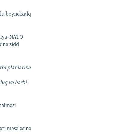
lu beynəlxalq
Rusiya-NATO
pinə zidd
rbi planlarına
luq və hərbi
nəlməsi
ri məsələsinə