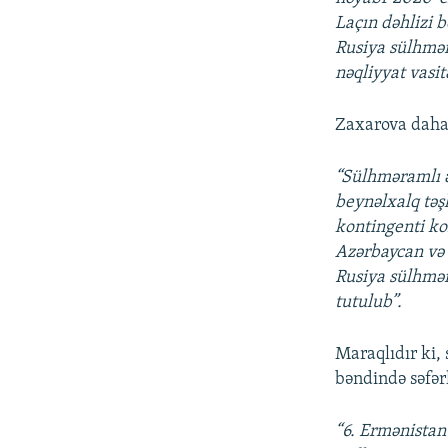
Laçın dəhlizi 
Rusiya sülhmər
nəqliyyat vasit
Zaxarova daha
“Sülhməramlı ə
beynəlxalq təş
kontingenti ko
Azərbaycan və 
Rusiya sülhmər
tutulub”.
Maraqlıdır ki,
bəndində səfər
“6. Ermənistan