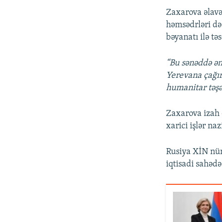
Zaxarova əlavə
həmsədrləri də
bəyanatı ilə tə
“Bu sənəddə ən
Yerevana çağırı
humanitar təşə
Zaxarova izah 
xarici işlər na
Rusiya XİN nüm
iqtisadi sahəd