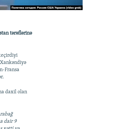
tan tərəflərinə
eçirdiyi
 Xankəndiyə
an-Fransa
r.
a daxil olan
arabağ
a dair 9
 xətti və