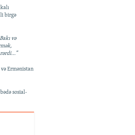
kalı
li birgə
Bakı və
irmək,
ərdi...”
 və Ermənistan
bədə sosial-