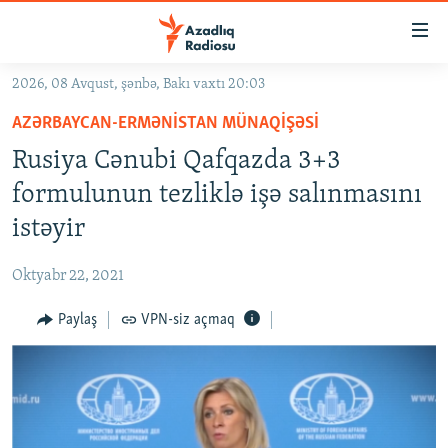
Keçid
linkləri
Əsas
2026, 08 Avqust, şənbə, Bakı vaxtı 20:03
məzmuna
GÜNDƏM
AZƏRBAYCAN-ERMƏNISTAN MÜNAQIŞƏSI
qayıt
#İZAHLA
Əsas
Rusiya Cənubi Qafqazda 3+3
KORRUPSIOMETR
naviqasiyaya
formulunun tezliklə işə salınmasını
qayıt
#ƏSLINDƏ
istəyir
Axtarışa
FƏRQƏ BAX
keç
Oktyabr 22, 2021
QANUNI DOĞRU
Paylaş
VPN-siz açmaq
ARAŞDIRMA
MULTIMEDIA
RADIO ARXIV
VIDEO
HAQQIMIZDA
FOTOQALEREYA
OXU ZALI