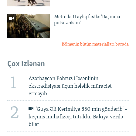
Metroda 11 aylıq fasilə: 'Daşınma
pulsuz olsun'
Bölmənin bütün materialları burada
Çox izlənən
1
Azərbaycan Bəhruz Həsənlinin
ekstradisiyası üçün hələlik müraciət
etməyib
2
'Guya Əli Kərimliyə 850 min göndərib' –
keçmiş mühafizəçi tutuldu, Bakıya verilə
bilər