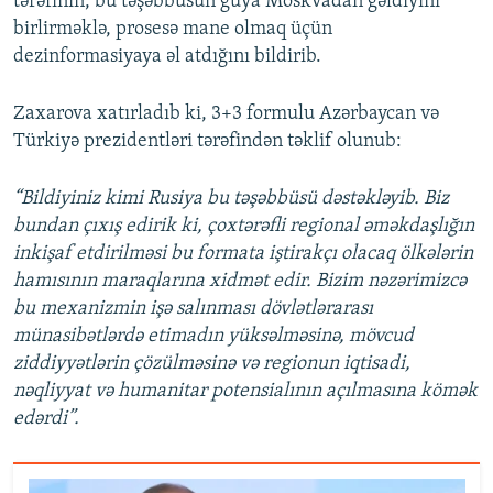
tərəfinin, bu təşəbbüsün guya Moskvadan gəldiyini
birlirməklə, prosesə mane olmaq üçün
dezinformasiyaya əl atdığını bildirib.
Zaxarova xatırladıb ki, 3+3 formulu Azərbaycan və
Türkiyə prezidentləri tərəfindən təklif olunub:
“Bildiyiniz kimi Rusiya bu təşəbbüsü dəstəkləyib. Biz
bundan çıxış edirik ki, çoxtərəfli regional əməkdaşlığın
inkişaf etdirilməsi bu formata iştirakçı olacaq ölkələrin
hamısının maraqlarına xidmət edir. Bizim nəzərimizcə
bu mexanizmin işə salınması dövlətlərarası
münasibətlərdə etimadın yüksəlməsinə, mövcud
ziddiyyətlərin çözülməsinə və regionun iqtisadi,
nəqliyyat və humanitar potensialının açılmasına kömək
edərdi”.