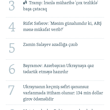
3
Tramp: İranla müharibə 'çox tezliklə'
başa çatacaq
4
Rüfət Səfərov: 'Mənim günahımdır ki, ABŞ
mənə mükafat verib?'
5
Zamin Salayev azadlığa çıxıb
6
Bayramov: Azərbaycan Ukraynaya qaz
tədarük etməyə hazırdır
7
Ukraynanın keçmiş səfiri qanunsuz
varlanmada ittiham olunur: 134 min dollar
girov ödəməlidir