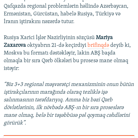
Qafqazda regional problemlərin həllində Azərbaycan,
Ermənistan, Gürcüstan, habelə Rusiya, Türkiyə və
İranın iştirakını nəzərdə tutur.
Rusiya Xarici İşlər Nazirliyinin sözçüsü
Mariya
Zaxarova
oktyabrın 21-də keçirdiyi
brifinqdə
deyib ki,
Moskva bu formatı dəstəkləyir, lakin ABŞ başda
olmaqla bir sıra Qərb ölkələri bu prosesə mane olmaq
istəyir:
“Biz 3+3 regional məşvərətçi mexanizminin onun bütün
iştirakçılarının marağında olaraq tezliklə işə
salınmasının tərəfdarıyıq. Amma biz bəzi Qərb
dövlətlərinin, ilk növbədə ABŞ-ın bir sıra proseslərə
mane olmaq, belə bir təşəbbüsə pəl qoymaq cəhdlərini
görürük”.