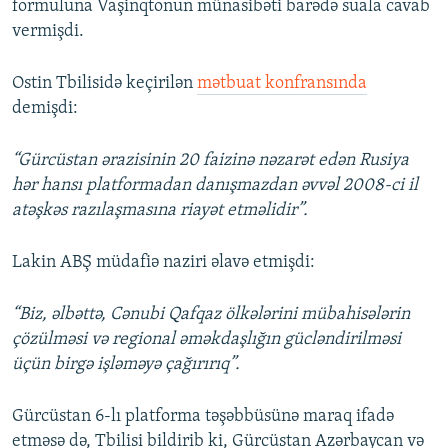
formuluna Vaşinqtonun münasibəti barədə suala cavab
vermişdi.
Ostin Tbilisidə keçirilən
mətbuat konfransında
demişdi:
“Gürcüstan ərazisinin 20 faizinə nəzarət edən Rusiya
hər hansı platformadan danışmazdan əvvəl 2008-ci il
atəşkəs razılaşmasına riayət etməlidir”.
Lakin ABŞ müdafiə naziri əlavə etmişdi:
“Biz, əlbəttə, Cənubi Qafqaz ölkələrini mübahisələrin
çözülməsi və regional əməkdaşlığın gücləndirilməsi
üçün birgə işləməyə çağırırıq”.
Gürcüstan 6-lı platforma təşəbbüsünə maraq ifadə
etməsə də, Tbilisi bildirib ki, Gürcüstan Azərbaycan və