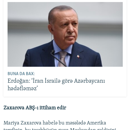
BUNA DA BAX:
Erdoğan: ‘İran İsrailə görə Azərbaycanı
hədəfləməz’
Zaxarova ABŞ-ı ittiham edir
Mariya Zaxarova habelə bu məsələdə Amerika