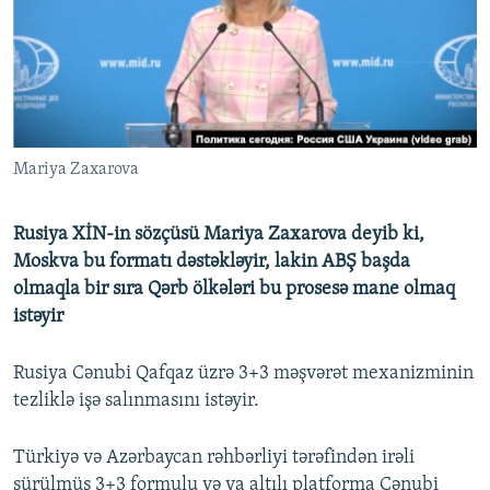
İNFOQRAFIKA
AZƏRBAYCAN ƏDƏBIYYATI KITABXANASI
MISSIYAMIZ
BIZI IZLƏ
KARIKATURA
İSLAM VƏ DEMOKRATIYA
PEŞƏ ETIKASI VƏ JURNALISTIKA STANDARTLARIMIZ
İZ - MƏDƏNIYYƏT PROQRAMI
MATERIALLARIMIZDAN ISTIFADƏ
AZADLIQRADIOSU MOBIL TELEFONUNUZDA
RFE/RL-in bütün saytları
Mariya Zaxarova
BIZIMLƏ ƏLAQƏ
XƏBƏR BÜLLETENLƏRIMIZ
Rusiya XİN-in sözçüsü Mariya Zaxarova deyib ki,
Moskva bu formatı dəstəkləyir, lakin ABŞ başda
olmaqla bir sıra Qərb ölkələri bu prosesə mane olmaq
istəyir
Rusiya Cənubi Qafqaz üzrə 3+3 məşvərət mexanizminin
tezliklə işə salınmasını istəyir.
Türkiyə və Azərbaycan rəhbərliyi tərəfindən irəli
sürülmüş 3+3 formulu və ya altılı platforma Cənubi