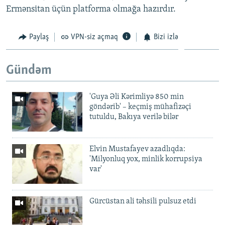
Ermənsitan üçün platforma olmağa hazırdır.
Paylaş
VPN-siz açmaq
Bizi izlə
Gündəm
'Guya Əli Kərimliyə 850 min
göndərib' – keçmiş mühafizəçi
tutuldu, Bakıya verilə bilər
Elvin Mustafayev azadlıqda:
'Milyonluq yox, minlik korrupsiya
var'
Gürcüstan ali təhsili pulsuz etdi