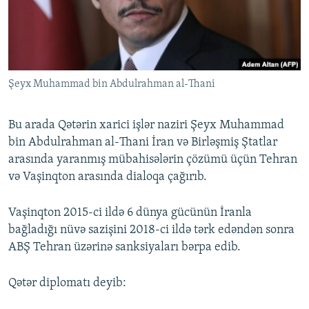
Şeyx Muhammad bin Abdulrahman al-Thani
Bu arada Qətərin xarici işlər naziri Şeyx Muhammad
bin Abdulrahman al-Thani İran və Birləşmiş Ştatlar
arasında yaranmış mübahisələrin çözümü üçün Tehran
və Vaşinqton arasında dialoqa çağırıb.
Vaşinqton 2015-ci ildə 6 dünya gücünün İranla
bağladığı nüvə sazişini 2018-ci ildə tərk edəndən sonra
ABŞ Tehran üzərinə sanksiyaları bərpa edib.
Qətər diplomatı deyib: