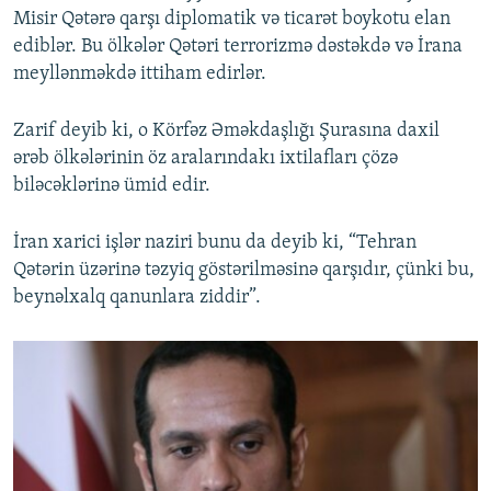
Misir Qətərə qarşı diplomatik və ticarət boykotu elan
ediblər. Bu ölkələr Qətəri terrorizmə dəstəkdə və İrana
meyllənməkdə ittiham edirlər.
Zarif deyib ki, o Körfəz Əməkdaşlığı Şurasına daxil
ərəb ölkələrinin öz aralarındakı ixtilafları çözə
biləcəklərinə ümid edir.
İran xarici işlər naziri bunu da deyib ki, “Tehran
Qətərin üzərinə təzyiq göstərilməsinə qarşıdır, çünki bu,
beynəlxalq qanunlara ziddir”.