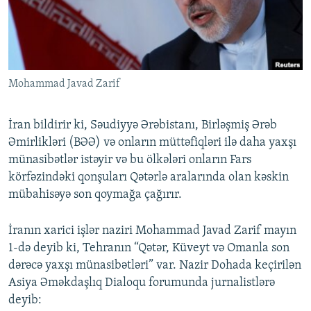
İNFOQRAFIKA
AZƏRBAYCAN ƏDƏBIYYATI KITABXANASI
MISSIYAMIZ
BIZI IZLƏ
KARIKATURA
İSLAM VƏ DEMOKRATIYA
PEŞƏ ETIKASI VƏ JURNALISTIKA STANDARTLARIMIZ
İZ - MƏDƏNIYYƏT PROQRAMI
MATERIALLARIMIZDAN ISTIFADƏ
Mohammad Javad Zarif
AZADLIQRADIOSU MOBIL TELEFONUNUZDA
RFE/RL-in bütün saytları
BIZIMLƏ ƏLAQƏ
İran bildirir ki, Səudiyyə Ərəbistanı, Birləşmiş Ərəb
XƏBƏR BÜLLETENLƏRIMIZ
Əmirlikləri (BƏƏ) və onların müttəfiqləri ilə daha yaxşı
münasibətlər istəyir və bu ölkələri onların Fars
körfəzindəki qonşuları Qətərlə aralarında olan kəskin
mübahisəyə son qoymağa çağırır.
İranın xarici işlər naziri Mohammad Javad Zarif mayın
1-də deyib ki, Tehranın “Qətər, Küveyt və Omanla son
dərəcə yaxşı münasibətləri” var. Nazir Dohada keçirilən
Asiya Əməkdaşlıq Dialoqu forumunda jurnalistlərə
deyib: