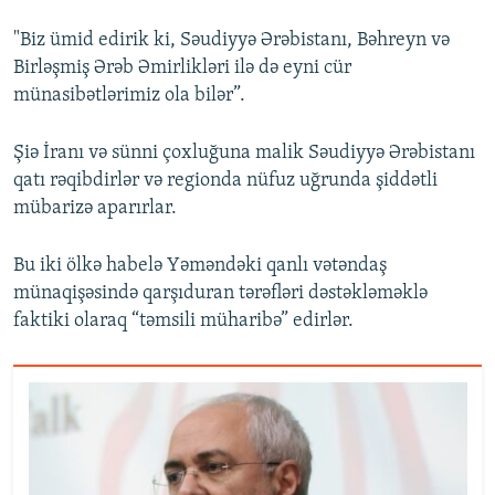
"Biz ümid edirik ki, Səudiyyə Ərəbistanı, Bəhreyn və
Birləşmiş Ərəb Əmirlikləri ilə də eyni cür
münasibətlərimiz ola bilər”.
Şiə İranı və sünni çoxluğuna malik Səudiyyə Ərəbistanı
qatı rəqibdirlər və regionda nüfuz uğrunda şiddətli
mübarizə aparırlar.
Bu iki ölkə habelə Yəməndəki qanlı vətəndaş
münaqişəsində qarşıduran tərəfləri dəstəkləməklə
faktiki olaraq “təmsili müharibə” edirlər.