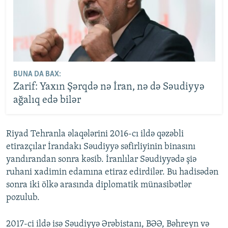
BUNA DA BAX:
Zarif: Yaxın Şərqdə nə İran, nə də Səudiyyə
ağalıq edə bilər
Riyad Tehranla əlaqələrini 2016-cı ildə qəzəbli
etirazçılar İrandakı Səudiyyə səfirliyinin binasını
yandırandan sonra kəsib. İranlılar Səudiyyədə şiə
ruhani xadimin edamına etiraz edirdilər. Bu hadisədən
sonra iki ölkə arasında diplomatik münasibətlər
pozulub.
2017-ci ildə isə Səudiyyə Ərəbistanı, BƏƏ, Bəhreyn və