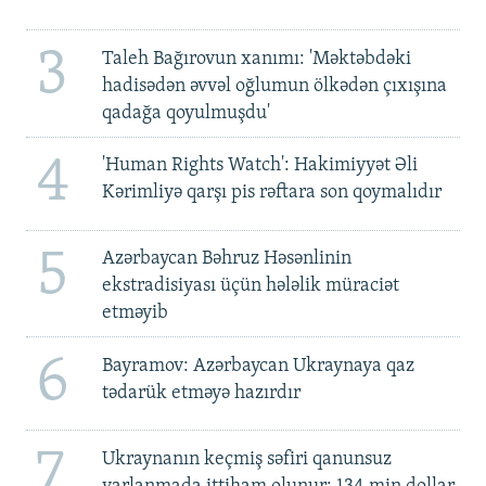
3
Taleh Bağırovun xanımı: 'Məktəbdəki
hadisədən əvvəl oğlumun ölkədən çıxışına
qadağa qoyulmuşdu'
4
'Human Rights Watch': Hakimiyyət Əli
Kərimliyə qarşı pis rəftara son qoymalıdır
5
Azərbaycan Bəhruz Həsənlinin
ekstradisiyası üçün hələlik müraciət
etməyib
6
Bayramov: Azərbaycan Ukraynaya qaz
tədarük etməyə hazırdır
7
Ukraynanın keçmiş səfiri qanunsuz