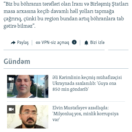
“Biz bu böhranın tərəfləri olan İranı və Birləşmiş Ştatları
masa arxasına keçib davamlı həll yolları tapmağa
çağrırıq, çünki bu region bundan artıq böhranlara tab
gətirə bilməz”.
Paylaş
VPN-siz açmaq
Bizi izlə
Gündəm
Əli Kərimlinin keçmiş mühafizəçisi
Ukraynada saxlanılıb: 'Guya ona
850 min göndərib'
Elvin Mustafayev azadlıqda:
'Milyonluq yox, minlik korrupsiya
var'