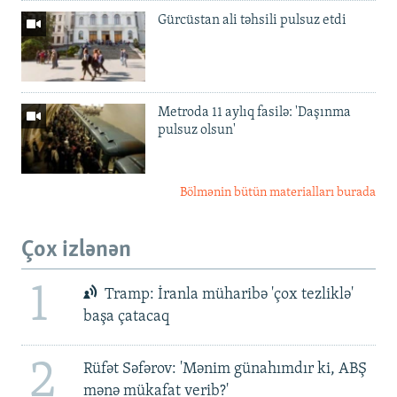
Gürcüstan ali təhsili pulsuz etdi
Metroda 11 aylıq fasilə: 'Daşınma
pulsuz olsun'
Bölmənin bütün materialları burada
Çox izlənən
1
Tramp: İranla müharibə 'çox tezliklə'
başa çatacaq
2
Rüfət Səfərov: 'Mənim günahımdır ki, ABŞ
mənə mükafat verib?'