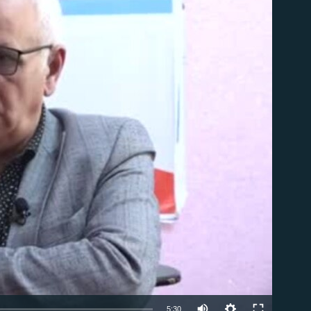
able
Auto
5:30