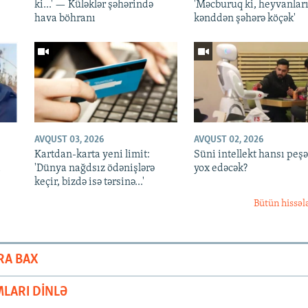
ki...' — Küləklər şəhərində
'Məcburuq ki, heyvanları
hava böhranı
kənddən şəhərə köçək'
AVQUST 03, 2026
AVQUST 02, 2026
Kartdan-karta yeni limit:
Süni intellekt hansı peşə
d
'Dünya nağdsız ödənişlərə
yox edəcək?
keçir, bizdə isə tərsinə...'
Bütün hissəl
RA BAX
LARI DINLƏ