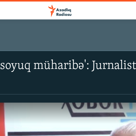
'soyuq müharibə': Jurnalis