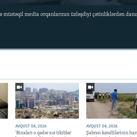
 müstəqil media orqanlarının üzləşdiyi çətinliklərdən danış
Auto
240p
360p
720p
1080p
AVQUST 04, 2026
AVQUST 04, 2026
'Binaları o qədər sıx tikiblər
Şabran kəndlilərinin har