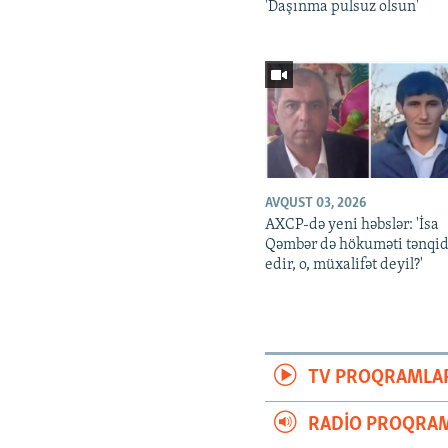
'Daşınma pulsuz olsun'
AVQUST 03, 2026
AXCP-də yeni həbslər: 'İsa
Qəmbər də hökuməti tənqi
edir, o, müxalifət deyil?'
TV PROQRAMLA
RADIO PROQRAM