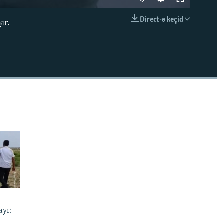
240p
Direct-ə keçid
ır.
EMBED
360p
480p
720p
1080p
480p
ayı: