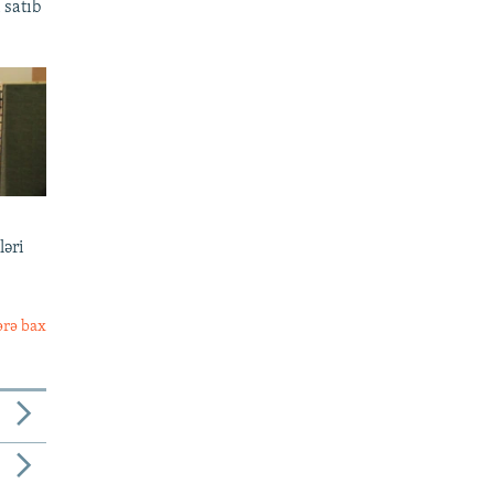
 satıb
ləri
ərə bax