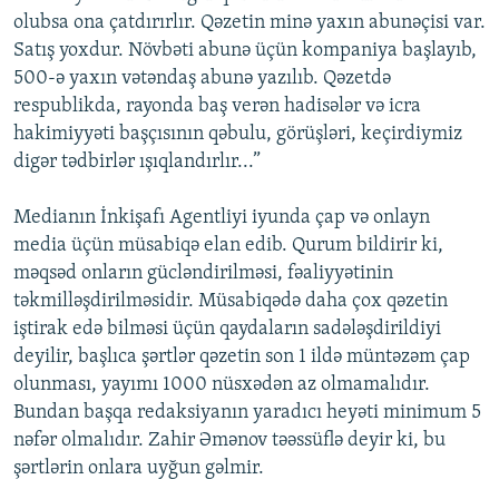
olubsa ona çatdırırlır. Qəzetin minə yaxın abunəçisi var.
Satış yoxdur. Növbəti abunə üçün kompaniya başlayıb,
500-ə yaxın vətəndaş abunə yazılıb. Qəzetdə
respublikda, rayonda baş verən hadisələr və icra
hakimiyyəti başçısının qəbulu, görüşləri, keçirdiymiz
digər tədbirlər ışıqlandırlır...”
Medianın İnkişafı Agentliyi iyunda çap və onlayn
media üçün müsabiqə elan edib. Qurum bildirir ki,
məqsəd onların gücləndirilməsi, fəaliyyətinin
təkmilləşdirilməsidir. Müsabiqədə daha çox qəzetin
iştirak edə bilməsi üçün qaydaların sadələşdirildiyi
deyilir, başlıca şərtlər qəzetin son 1 ildə müntəzəm çap
olunması, yayımı 1000 nüsxədən az olmamalıdır.
Bundan başqa redaksiyanın yaradıcı heyəti minimum 5
nəfər olmalıdır. Zahir Əmənov təəssüflə deyir ki, bu
şərtlərin onlara uyğun gəlmir.