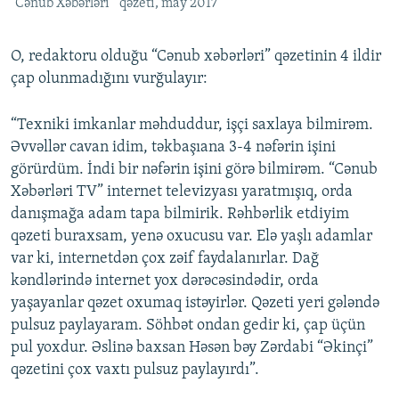
"Cənub Xəbərləri " qəzeti, may 2017
O, redaktoru olduğu “Cənub xəbərləri” qəzetinin 4 ildir
çap olunmadığını vurğulayır:
“Texniki imkanlar məhduddur, işçi saxlaya bilmirəm.
Əvvəllər cavan idim, təkbaşıana 3-4 nəfərin işini
görürdüm. İndi bir nəfərin işini görə bilmirəm. “Cənub
Xəbərləri TV” internet televizyası yaratmışıq, orda
danışmağa adam tapa bilmirik. Rəhbərlik etdiyim
qəzeti buraxsam, yenə oxucusu var. Elə yaşlı adamlar
var ki, internetdən çox zəif faydalanırlar. Dağ
kəndlərində internet yox dərəcəsindədir, orda
yaşayanlar qəzet oxumaq istəyirlər. Qəzeti yeri gələndə
pulsuz paylayaram. Söhbət ondan gedir ki, çap üçün
pul yoxdur. Əslinə baxsan Həsən bəy Zərdabi “Əkinçi”
qəzetini çox vaxtı pulsuz paylayırdı”.