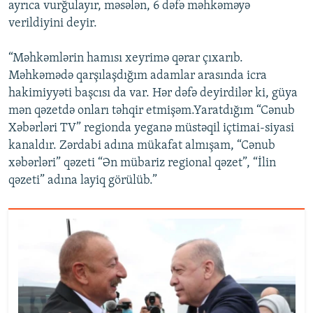
ayrıca vurğulayır, məsələn, 6 dəfə məhkəməyə
verildiyini deyir.
“Məhkəmlərin hamısı xeyrimə qərar çıxarıb.
Məhkəmədə qarşılaşdığım adamlar arasında icra
hakimiyyəti başcısı da var. Hər dəfə deyirdilər ki, güya
mən qəzetdə onları təhqir etmişəm.Yaratdığım “Cənub
Xəbərləri TV” regionda yeganə müstəqil içtimai-siyasi
kanaldır. Zərdabi adına mükafat almışam, “Cənub
xəbərləri” qəzeti “Ən mübariz regional qəzet”, “İlin
qəzeti” adına layiq görülüb.”