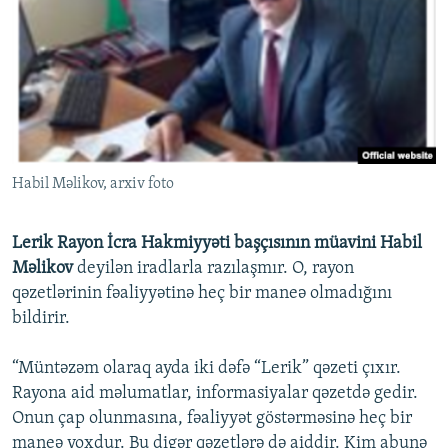
Habil Məlikov, arxiv foto
Lerik Rayon İcra Hakmiyyəti başçısının müavini Habil
Məlikov
deyilən iradlarla razılaşmır. O, rayon
qəzetlərinin fəaliyyətinə heç bir maneə olmadığını
bildirir.
“Müntəzəm olaraq ayda iki dəfə “Lerik” qəzeti çıxır.
Rayona aid məlumatlar, informasiyalar qəzetdə gedir.
Onun çap olunmasına, fəaliyyət göstərməsinə heç bir
maneə yoxdur. Bu digər qəzetlərə də aiddir. Kim abunə