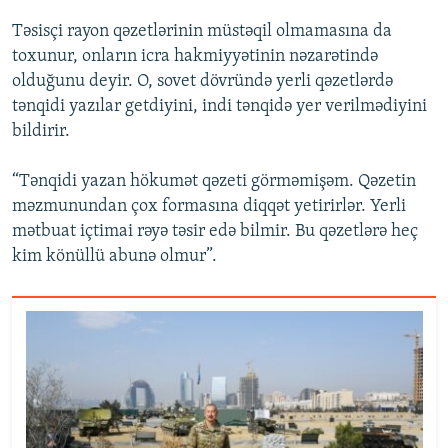
Təsisçi rayon qəzetlərinin müstəqil olmamasına da
toxunur, onların icra hakmiyyətinin nəzarətində
olduğunu deyir. O, sovet dövründə yerli qəzetlərdə
tənqidi yazılar getdiyini, indi tənqidə yer verilmədiyini
bildirir.
“Tənqidi yazan hökumət qəzeti görməmişəm. Qəzetin
məzmunundan çox formasına diqqət yetirirlər. Yerli
mətbuat içtimai rəyə təsir edə bilmir. Bu qəzetlərə heç
kim könüllü abunə olmur”.