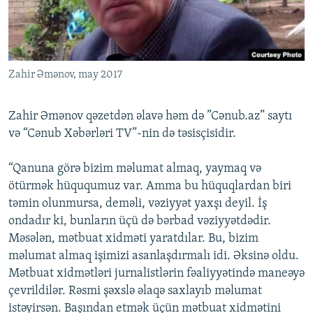
Zahir Əmənov, may 2017
Zahir Əmənov qəzetdən əlavə həm də ”Cənub.az” saytı
və “Cənub Xəbərləri TV”-nin də təsisçisidir.
“Qanuna görə bizim məlumat almaq, yaymaq və
ötürmək hüququmuz var. Amma bu hüquqlardan biri
təmin olunmursa, deməli, vəziyyət yaxşı deyil. İş
ondadır ki, bunların üçü də bərbad vəziyyətdədir.
Məsələn, mətbuat xidməti yaratdılar. Bu, bizim
məlumat almaq işimizi asanlaşdırmalı idi. Əksinə oldu.
Mətbuat xidmətləri jurnalistlərin fəaliyyətində maneəyə
çevrildilər. Rəsmi şəxslə əlaqə saxlayıb məlumat
istəyirsən. Başından etmək üçün mətbuat xidmətini