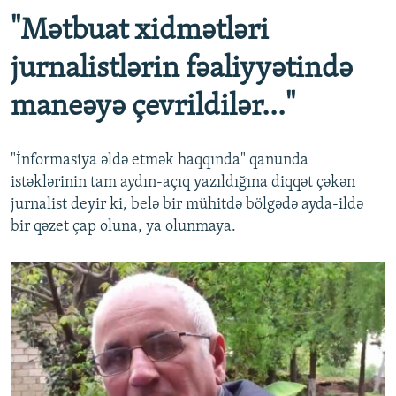
"Mətbuat xidmətləri
jurnalistlərin fəaliyyətində
maneəyə çevrildilər..."
"İnformasiya əldə etmək haqqında" qanunda
istəklərinin tam aydın-açıq yazıldığına diqqət çəkən
jurnalist deyir ki, belə bir mühitdə bölgədə ayda-ildə
bir qəzet çap oluna, ya olunmaya.