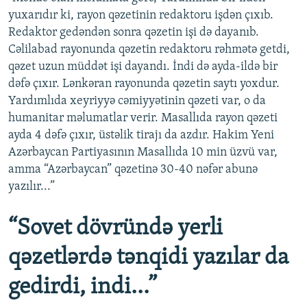
yuxarıdır ki, rayon qəzetinin redaktoru işdən çıxıb.
Redaktor gedəndən sonra qəzetin işi də dayanıb.
Cəlilabad rayonunda qəzetin redaktoru rəhmətə getdi,
qəzet uzun müddət işi dayandı. İndi də ayda-ildə bir
dəfə çıxır. Lənkəran rayonunda qəzetin saytı yoxdur.
Yardımlıda xeyriyyə cəmiyyətinin qəzeti var, o da
humanitar məlumatlar verir. Masallıda rayon qəzeti
ayda 4 dəfə çıxır, üstəlik tirajı da azdır. Hakim Yeni
Azərbaycan Partiyasının Masallıda 10 min üzvü var,
amma “Azərbaycan” qəzetinə 30-40 nəfər abunə
yazılır...”
“Sovet dövründə yerli
qəzetlərdə tənqidi yazılar da
gedirdi, indi...”