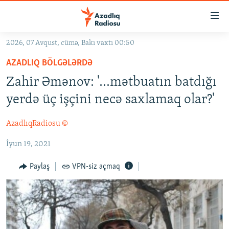
Keçid
linkləri
Əsas
2026, 07 Avqust, cümə, Bakı vaxtı 00:50
məzmuna
GÜNDƏM
AZADLIQ BÖLGƏLƏRDƏ
qayıt
#İZAHLA
Əsas
Zahir Əmənov: '...mətbuatın batdığı
KORRUPSIOMETR
naviqasiyaya
yerdə üç işçini necə saxlamaq olar?'
qayıt
#ƏSLINDƏ
Axtarışa
AzadlıqRadiosu ©
FƏRQƏ BAX
keç
İyun 19, 2021
QANUNI DOĞRU
ARAŞDIRMA
Paylaş
VPN-siz açmaq
MULTIMEDIA
RADIO ARXIV
VIDEO
HAQQIMIZDA
FOTOQALEREYA
OXU ZALI