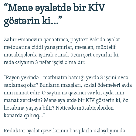
“Mənə əyalətdə bir KİV
göstərin ki...”
Zahir Əmənovun qənaətincə, paytaxt Bakıda əyalət
mətbuatına ciddi yanaşmırlar, məsələn, müxtəlif
müsabiqələrdə iştirak etmək üçün şərt qoyurlar ki,
redaksiyanın 3 nəfər işçisi olmaldır.
“Rayon yerində - mətbuatın batdığı yerdə 3 işçini necə
saxlamaq olar? Bunların maaşları, sosial ödəmələri ayda
min manat edir. O saytın nə qazancı var ki, ayda min
manat xərcləsin? Mənə əyalətdə bir KİV göstərin ki, öz
hesabına yaşaya bilir? Nəticədə müsabiqələrdən
kənarda qalırıq...”
Redaktor əyalət qəzetlərinin basqılarla üzləşdiyini də