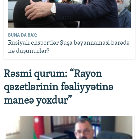
BUNA DA BAX:
Rusiyalı ekspertlər Şuşa bəyannaməsi barədə
nə düşünürlər?
Rəsmi qurum: “Rayon
qəzetlərinin fəaliyyətinə
maneə yoxdur”