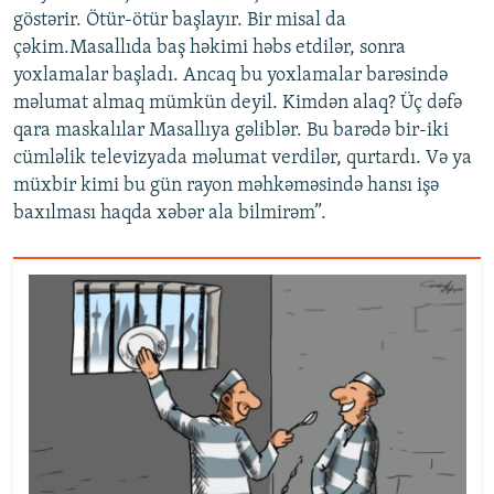
göstərir. Ötür-ötür başlayır. Bir misal da
çəkim.Masallıda baş həkimi həbs etdilər, sonra
yoxlamalar başladı. Ancaq bu yoxlamalar barəsində
məlumat almaq mümkün deyil. Kimdən alaq? Üç dəfə
qara maskalılar Masallıya gəliblər. Bu barədə bir-iki
cümləlik televizyada məlumat verdilər, qurtardı. Və ya
müxbir kimi bu gün rayon məhkəməsində hansı işə
baxılması haqda xəbər ala bilmirəm”.