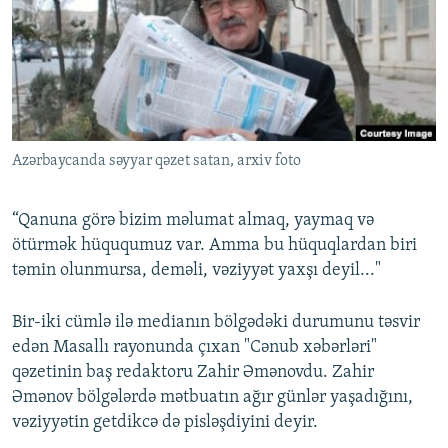
İNFOQRAFIKA
AZƏRBAYCAN ƏDƏBIYYATI KITABXANASI
MISSIYAMIZ
BIZI IZLƏ
KARIKATURA
İSLAM VƏ DEMOKRATIYA
PEŞƏ ETIKASI VƏ JURNALISTIKA STANDARTLARIMIZ
İZ - MƏDƏNIYYƏT PROQRAMI
MATERIALLARIMIZDAN ISTIFADƏ
AZADLIQRADIOSU MOBIL TELEFONUNUZDA
RFE/RL-in bütün saytları
Azərbaycanda səyyar qəzet satan, arxiv foto
BIZIMLƏ ƏLAQƏ
XƏBƏR BÜLLETENLƏRIMIZ
“Qanuna görə bizim məlumat almaq, yaymaq və
ötürmək hüququmuz var. Amma bu hüquqlardan biri
təmin olunmursa, deməli, vəziyyət yaxşı deyil..."
Bir-iki cümlə ilə medianın bölgədəki durumunu təsvir
edən Masallı rayonunda çıxan "Cənub xəbərləri"
qəzetinin baş redaktoru Zahir Əmənovdu. Zahir
Əmənov bölgələrdə mətbuatın ağır günlər yaşadığını,
vəziyyətin getdikcə də pisləşdiyini deyir.