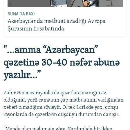
BUNA DA BAX:
Azərbaycanda mətbuat azadlığı Avropa
Şurasının hesabatında
"...amma “Azərbaycan”
qəzetinə 30-40 nəfər abunə
yazılır...”
Zahir Əmənov rayonlarda qəzetlərə marağın az
olduğunu, yerli camaatın çap mətbuatının varlığından
xəbəri olmadığını söyləyir. O, tək Lerikdə yox, qonşu
rayonlarda da qəzetlərin düşdüyü durumdan danışır.
“Məndə olan məlumata görə, Yardımlıda bir ildən