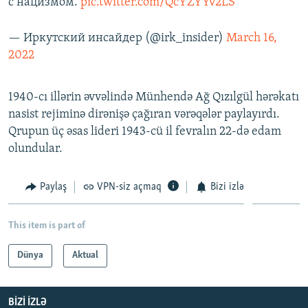
с нацизмом.
pic.twitter.com/QcYZYYv2LS
— Иркутский инсайдер (@irk_insider)
March 16,
2022
1940-cı illərin əvvəlində Münhendə Ağ Qızılgül hərəkatı
nasist rejiminə dirənişə çağıran vərəqələr paylayırdı.
Qrupun üç əsas lideri 1943-cü il fevralın 22-də edam
olundular.
Paylaş
VPN-siz açmaq
Bizi izlə
This item is part of
Dünya
Aktual
BIZI IZLƏ