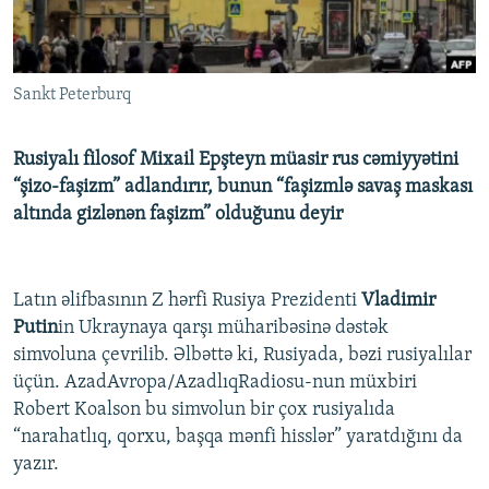
İNFOQRAFIKA
AZƏRBAYCAN ƏDƏBIYYATI KITABXANASI
MISSIYAMIZ
BIZI IZLƏ
KARIKATURA
İSLAM VƏ DEMOKRATIYA
PEŞƏ ETIKASI VƏ JURNALISTIKA STANDARTLARIMIZ
Sankt Peterburq
İZ - MƏDƏNIYYƏT PROQRAMI
MATERIALLARIMIZDAN ISTIFADƏ
AZADLIQRADIOSU MOBIL TELEFONUNUZDA
RFE/RL-in bütün saytları
Rusiyalı filosof Mixail Epşteyn müasir rus cəmiyyətini
BIZIMLƏ ƏLAQƏ
“şizo-faşizm” adlandırır, bunun “faşizmlə savaş maskası
altında gizlənən faşizm” olduğunu deyir
XƏBƏR BÜLLETENLƏRIMIZ
Latın əlifbasının Z hərfi Rusiya Prezidenti
Vladimir
Putin
in Ukraynaya qarşı müharibəsinə dəstək
simvoluna çevrilib. Əlbəttə ki, Rusiyada, bəzi rusiyalılar
üçün. AzadAvropa/AzadlıqRadiosu-nun müxbiri
Robert Koalson bu simvolun bir çox rusiyalıda
“narahatlıq, qorxu, başqa mənfi hisslər” yaratdığını da
yazır.