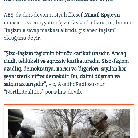
ABŞ-da dərs deyən rusiyalı filosof
Mixail Epşteyn
müasir rus cəmiyyətini “şizo-faşizm” adlandırır, bunun
“faşizmlə savaş maskası altında gizlənən faşizm”
olduğunu deyir.
“Şizo-faşizm faşizmin bir növ karikaturasıdır. Ancaq
ciddi, təhlükəli və aqressiv karikaturadır. Şizo-faşizm
azadlıq, demokratiya, xarici və ‘digərləri’ sayılan hər
şeyə isterik nifrət deməkdir. Bu, daimi düşmən və
satqın axtarışıdır”,
– o, AzadlıqRadiosu-nun
“North.Realities” portalına deyib.