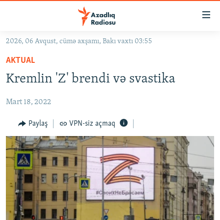
Keçid
linkləri
Əsas
2026, 06 Avqust, cümə axşamı, Bakı vaxtı 03:55
məzmuna
GÜNDƏM
AKTUAL
qayıt
#İZAHLA
Əsas
Kremlin 'Z' brendi və svastika
KORRUPSIOMETR
naviqasiyaya
qayıt
Mart 18, 2022
#ƏSLINDƏ
Axtarışa
FƏRQƏ BAX
Paylaş
VPN-siz açmaq
keç
QANUNI DOĞRU
ARAŞDIRMA
MULTIMEDIA
RADIO ARXIV
VIDEO
HAQQIMIZDA
FOTOQALEREYA
OXU ZALI