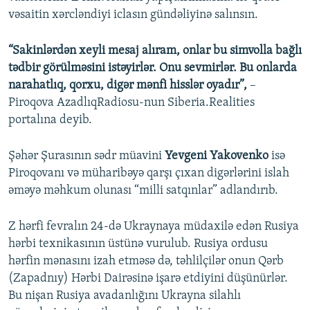
vəsaitin xərcləndiyi iclasın gündəliyinə salınsın.
“Sakinlərdən xeyli mesaj alıram, onlar bu simvolla bağlı
tədbir görülməsini istəyirlər. Onu sevmirlər. Bu onlarda
narahatlıq, qorxu, digər mənfi hisslər oyadır”,
–
Piroqova AzadlıqRadiosu-nun Siberia.Realities
portalına deyib.
Şəhər Şurasının sədr müavini
Yevgeni Yakovenko
isə
Piroqovanı və müharibəyə qarşı çıxan digərlərini islah
əməyə məhkum olunası “milli satqınlar” adlandırıb.
Z hərfi fevralın 24-də Ukraynaya müdaxilə edən Rusiya
hərbi texnikasının üstünə vurulub. Rusiya ordusu
hərfin mənasını izah etməsə də, təhlilçilər onun Qərb
(Zapadnıy) Hərbi Dairəsinə işarə etdiyini düşünürlər.
Bu nişan Rusiya avadanlığını Ukrayna silahlı