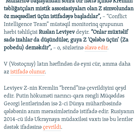
“Müharibə başlayandan sonra bir həftə içində Kremlin
təbliğatçıları mistik assosiasiyaları olan Z simvolundan
öz məqsədləri üçün istifadəyə başladılar”,
– “Conflict
Intelligence Team” müstəqil monitorinq qrupunun
hərbi təhlilçisi
Ruslan Leviyev
deyir.
“Onlar müxtəlif
sadə izahlar da düşündülər, guya Z ‘Qələbə üçün’ (Za
pobedu) deməkdir”,
– o, sözlərinə
əlavə edir
.
V (Vostoçnıy) latın hərfindən də eyni cür, amma daha
az
istifadə olunur
.
Leviyev Z-nin Kremlin “brend”inə çevrildiyini qeyd
edir. Putin hökuməti narıncı-qara rəngli Müqəddəs
Georgi lentlərindən isə 2-ci Dünya müharibəsində
qələbənin anım mərasimlərində istifadə edir. Rusiyanın
2014-cü ildə Ukraynaya müdaxiləsi vaxtı isə bu lentlər
dəstək ifadəsinə
çevrildi
.