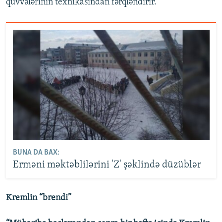
qüvvələrinin texnikasından fərqləndirir.
BUNA DA BAX:
Erməni məktəblilərini 'Z' şəklində düzüblər
Kremlin “brendi”