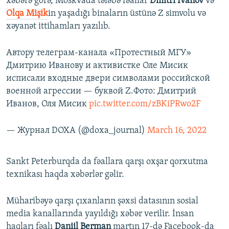
xəbərə görə, Moskvada tələbə fəallar
Dmitri İvanov
və
Olqa Mişik
in yaşadığı binaların üstünə Z simvolu və
xəyanət ittihamları yazılıb.
Автору телеграм-канала «Протестный МГУ»
Дмитрию Иванову и активистке Оле Мисик
исписали входные двери символами российской
военной агрессии — буквой Z.Фото: Дмитрий
Иванов, Оля Мисик
pic.twitter.com/zBKiPRwo2F
— Журнал DOXA (@doxa_journal)
March 16, 2022
Sankt Peterburqda da fəallara qarşı oxşar qorxutma
texnikası haqda xəbərlər gəlir.
Müharibəyə qarşı çıxanların şəxsi datasının sosial
media kanallarında yayıldığı xəbər verilir. İnsan
haqları fəalı
Daniil Berman
martın 17-də Facebook-da