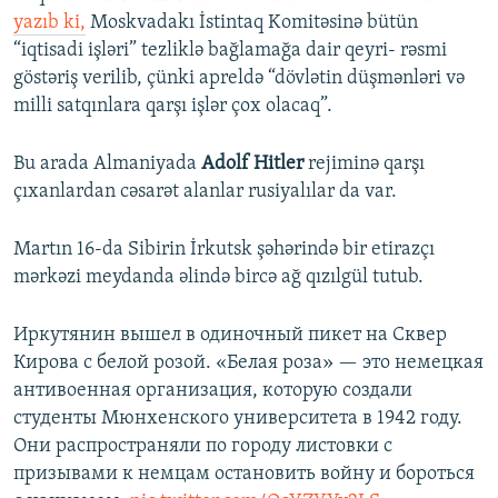
yazıb ki,
Moskvadakı İstintaq Komitəsinə bütün
“iqtisadi işləri” tezliklə bağlamağa dair qeyri- rəsmi
göstəriş verilib, çünki apreldə “dövlətin düşmənləri və
milli satqınlara qarşı işlər çox olacaq”.
Bu arada Almaniyada
Adolf Hitler
rejiminə qarşı
çıxanlardan cəsarət alanlar rusiyalılar da var.
Martın 16-da Sibirin İrkutsk şəhərində bir etirazçı
mərkəzi meydanda əlində bircə ağ qızılgül tutub.
Иркутянин вышел в одиночный пикет на Сквер
Кирова с белой розой. «Белая роза» — это немецкая
антивоенная организация, которую создали
студенты Мюнхенского университета в 1942 году.
Они распространяли по городу листовки с
призывами к немцам остановить войну и бороться