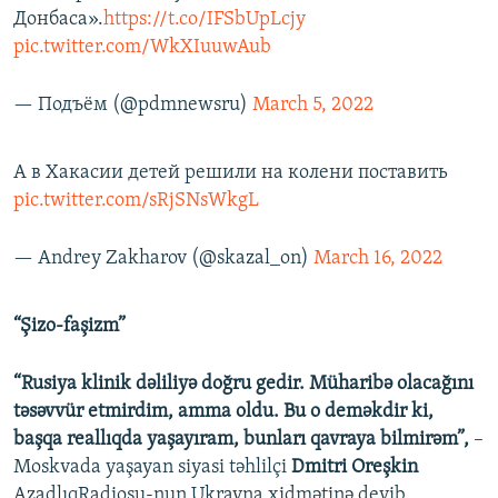
Донбаса».
https://t.co/IFSbUpLcjy
pic.twitter.com/WkXIuuwAub
— Подъём (@pdmnewsru)
March 5, 2022
А в Хакасии детей решили на колени поставить
pic.twitter.com/sRjSNsWkgL
— Andrey Zakharov (@skazal_on)
March 16, 2022
“Şizo-faşizm”
“Rusiya klinik dəliliyə doğru gedir. Müharibə olacağını
təsəvvür etmirdim, amma oldu. Bu o deməkdir ki,
başqa reallıqda yaşayıram, bunları qavraya bilmirəm”,
–
Moskvada yaşayan siyasi təhlilçi
Dmitri Oreşkin
AzadlıqRadiosu-nun Ukrayna xidmətinə deyib.