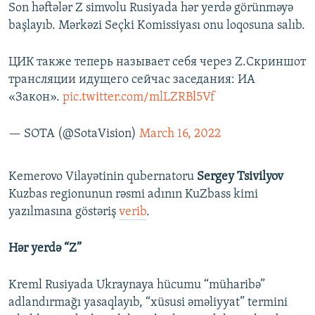
Son həftələr Z simvolu Rusiyada hər yerdə görünməyə
başlayıb. Mərkəzi Seçki Komissiyası onu loqosuna salıb.
ЦИК также теперь называет себя через Z.Скриншот
трансляции идущего сейчас заседания: ИА
«Закон».
pic.twitter.com/mlLZRBl5Vf
— SOTA (@SotaVision)
March 16, 2022
Kemerovo Vilayətinin qubernatoru
Sergey Tsivilyov
Kuzbas regionunun rəsmi adının KuZbass kimi
yazılmasına göstəriş
verib
.
Hər yerdə “Z”
Kreml Rusiyada Ukraynaya hücumu “müharibə”
adlandırmağı yasaqlayıb, “xüsusi əməliyyat” termini