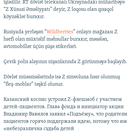
işlədilir. RT dövlət telekanalı Ukraynadakı müharibəyə
“Z Xüsusi Əməliyyatı” deyir, Z loqosu olan qısaqol
köynəklər buraxır.
Rusiyada yerləşən “
Wildberries
” onlayn mağazası Z
hərfi olan müxtəlif məhsullar buraxır, məsələn,
avtomobillər üçün şüşə stikerləri.
Çevik polis alayının nişanlarında Z görünməyə başlayıb.
Dövlət müəssisələrində isə Z simvoluna həsr olunmuş
“fleş-moblar” təşkil olunur.
Казанский хоспис устроил Z-флешмоб с участием
детей-пациентов. Глава фонда и инициатор акции
Владимир Вавилов заявил «Подъёму», что родители
пациентов горячо поддержали идею, потому что им
«небезразлична судьба детей