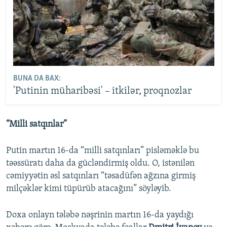
BUNA DA BAX:
'Putinin müharibəsi' – itkilər, proqnozlar
“Milli satqınlar”
Putin martın 16-da “milli satqınları” pisləməklə bu
təəssüratı daha da gücləndirmiş oldu. O, istənilən
cəmiyyətin əsl satqınları “təsadüfən ağzına girmiş
milçəklər kimi tüpürüb atacağını” söyləyib.
Doxa onlayn tələbə nəşrinin martın 16-da yaydığı