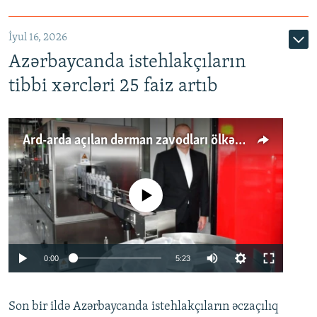
İyul 16, 2026
Azərbaycanda istehlakçıların
tibbi xərcləri 25 faiz artıb
Ard-arda açılan dərman zavodları ölkənin tələbatını ödəyirmi?
No media source currently available
Auto
0:00
5:23
240p
Son bir ildə Azərbaycanda istehlakçıların
360p
əczaçılıq