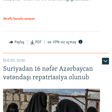
480p
720p
1080p
Ətraflı burada oxuyun
Paylaş
PDF
VPN-siz açmaq
İyul 20, 2026
Auto
240p
360p
480p
Suriyadan 16 nəfər Azərbaycan
720p
1080p
vətəndaşı repatriasiya olunub