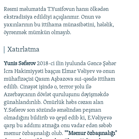
Rəsmi məlumatda T.Yusifovun hansı ölkədən
ekstradisiya edildiyi açıqlanmır. Onun və
yaxınlarının bu ittihama münasibətini, hələlik,
öyrənmək mümkün olmayıb.
Xatırlatma
Yunis Səfərov
2018-ci ilin iyulunda Gəncə Şəhər
İcra Hakimiyyəti başçısı Elmar Vəliyev və onun
mühafizəçisi Qasım Aşbazova sui-qəsdə ittiham
edilib. Cinayət işində o, terror yolu ilə
Azərbaycanın dövlət quruluşunu dəyişməkdə
günahlandırılıb. Ömürlük həbs cəzası alan
Y.Səfərov son sözündə əməlindən peşman
olmadığını bildirib və qeyd edib ki, E.Vəliyevə
qarşı bu addımı atmağa onu vadar edən səbəb
məmur özbaşınalığı olub.
""Məmur özbaşınalığı"