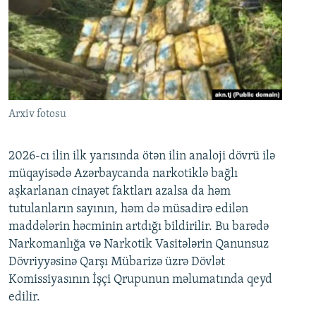
Arxiv fotosu
2026-cı ilin ilk yarısında ötən ilin analoji dövrü ilə
müqayisədə Azərbaycanda narkotiklə bağlı
aşkarlanan cinayət faktları azalsa da həm
tutulanların sayının, həm də müsadirə edilən
maddələrin həcminin artdığı bildirilir. Bu barədə
Narkomanlığa və Narkotik Vasitələrin Qanunsuz
Dövriyyəsinə Qarşı Mübarizə üzrə Dövlət
Komissiyasının İşçi Qrupunun məlumatında qeyd
edilir.