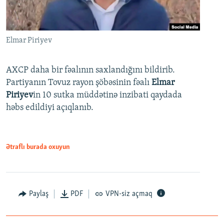
Elmar Piriyev
AXCP daha bir fəalının saxlandığını bildirib.
Partiyanın Tovuz rayon şöbəsinin fəalı
Elmar
Piriyev
in 10 sutka müddətinə inzibati qaydada
həbs edildiyi açıqlanıb.
Ətraflı burada oxuyun
Paylaş
PDF
VPN-siz açmaq