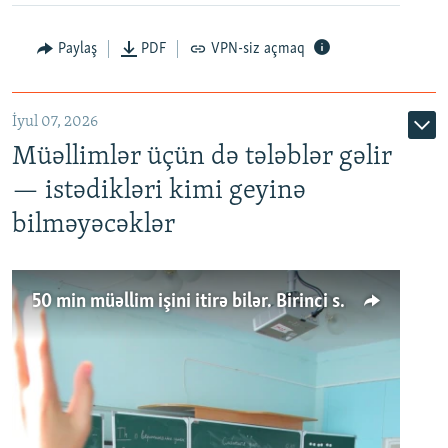
Paylaş
PDF
VPN-siz açmaq
İyul 07, 2026
Müəllimlər üçün də tələblər gəlir
— istədikləri kimi geyinə
bilməyəcəklər
50 min müəllim işini itirə bilər. Birinci sinfə gedənlər azalır