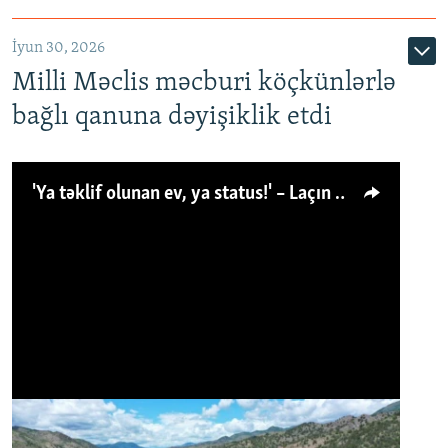
İyun 30, 2026
Milli Məclis məcburi köçkünlərlə
bağlı qanuna dəyişiklik etdi
'Ya təklif olunan ev, ya status!' – Laçın köçkünü: 'Laçından başqa heç hara!'