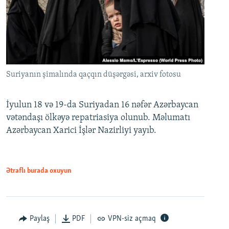
Suriyanın şimalında qaçqın düşərgəsi, arxiv fotosu
İyulun 18 və 19-da Suriyadan 16 nəfər Azərbaycan
vətəndaşı ölkəyə repatriasiya olunub. Məlumatı
Azərbaycan Xarici İşlər Nazirliyi yayıb.
Ətraflı burada oxuyun
Paylaş
PDF
VPN-siz açmaq