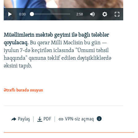
Auto
0:00
2:58
240p
Müəllimlərin məktəb geyimi ilə bağlı tələblər
360p
qoyulacaq.
Bu qərar Milli Məclisin bu gün —
480p
iyulun 7-də keçirilən iclasında "Ümumi təhsil
720p
haqqında" qanuna təklif edilən dəyişikliklərdə
əksini tapıb.
1080p
Ətraflı burada oxuyun
Auto
240p
360p
480p
Paylaş
PDF
VPN-siz açmaq
720p
1080p