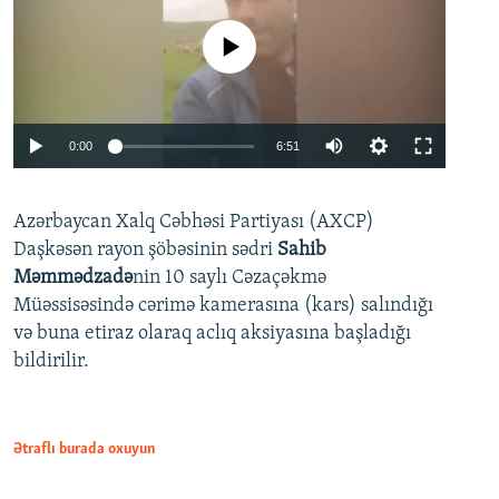
No media source currently available
Auto
0:00
6:51
240p
Azərbaycan Xalq Cəbhəsi Partiyası (AXCP)
360p
Daşkəsən rayon şöbəsinin sədri
Sahib
480p
Auto
240p
360p
480p
Məmmədzadə
nin 10 saylı Cəzaçəkmə
720p
Müəssisəsində cərimə kamerasına (kars) salındığı
720p
1080p
və buna etiraz olaraq aclıq aksiyasına başladığı
1080p
bildirilir.
Ətraflı burada oxuyun