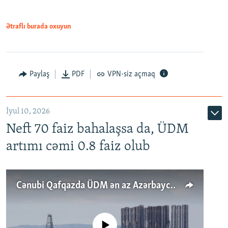
Ətraflı burada oxuyun
Paylaş
PDF
VPN-siz açmaq
İyul 10, 2026
Neft 70 faiz bahalaşsa da, ÜDM
artımı cəmi 0.8 faiz olub
Cənubi Qafqazda ÜDM ən az Azərbaycanda artır: Qonşuları niyə Bakını qabaqlaya bilir?
No media source currently available