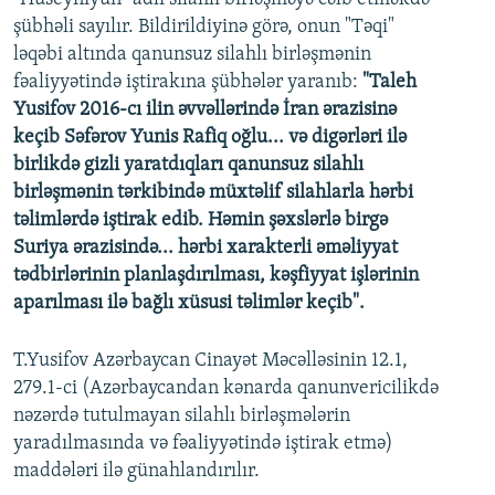
şübhəli sayılır. Bildirildiyinə görə, onun "Təqi"
ləqəbi altında qanunsuz silahlı birləşmənin
fəaliyyətində iştirakına şübhələr yaranıb:
"Taleh
Yusifov 2016-cı ilin əvvəllərində İran ərazisinə
keçib Səfərov Yunis Rafiq oğlu... və digərləri ilə
birlikdə gizli yaratdıqları qanunsuz silahlı
birləşmənin tərkibində müxtəlif silahlarla hərbi
təlimlərdə iştirak edib. Həmin şəxslərlə birgə
Suriya ərazisində... hərbi xarakterli əməliyyat
tədbirlərinin planlaşdırılması, kəşfiyyat işlərinin
aparılması ilə bağlı xüsusi təlimlər keçib".
T.Yusifov Azərbaycan Cinayət Məcəlləsinin 12.1,
279.1-ci (Azərbaycandan kənarda qanunvericilikdə
nəzərdə tutulmayan silahlı birləşmələrin
yaradılmasında və fəaliyyətində iştirak etmə)
maddələri ilə günahlandırılır.