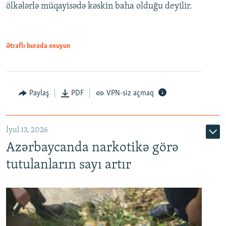
ölkələrlə müqayisədə kəskin baha olduğu deyilir.
Ətraflı burada oxuyun
Paylaş
PDF
VPN-siz açmaq
İyul 13, 2026
Azərbaycanda narkotikə görə
tutulanların sayı artır