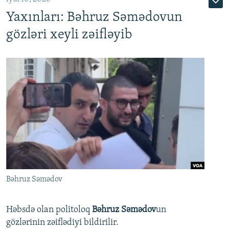
Yaxınları: Bəhruz Səmədovun
gözləri xeyli zəifləyib
Bəhruz Səmədov
Həbsdə olan politoloq
Bəhruz Səmədov
un
gözlərinin zəiflədiyi bildirilir.