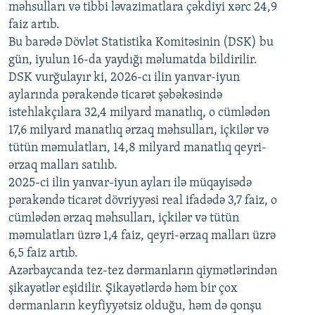
məhsulları və tibbi ləvazimatlara çəkdiyi xərc 24,9
480p
Auto
240p
360p
480p
faiz artıb.
720p
Bu barədə Dövlət Statistika Komitəsinin (DSK) bu
720p
1080p
gün, iyulun 16-da yaydığı məlumatda bildirilir.
1080p
DSK vurğulayır ki, 2026-cı ilin yanvar-iyun
aylarında pərakəndə ticarət şəbəkəsində
istehlakçılara 32,4 milyard manatlıq, o cümlədən
17,6 milyard manatlıq ərzaq məhsulları, içkilər və
tütün məmulatları, 14,8 milyard manatlıq qeyri-
ərzaq malları satılıb.
2025-ci ilin yanvar-iyun ayları ilə müqayisədə
pərakəndə ticarət dövriyyəsi real ifadədə 3,7 faiz, o
cümlədən ərzaq məhsulları, içkilər və tütün
məmulatları üzrə 1,4 faiz, qeyri-ərzaq malları üzrə
6,5 faiz artıb.
Azərbaycanda tez-tez dərmanların qiymətlərindən
şikayətlər eşidilir. Şikayətlərdə həm bir çox
dərmanların keyfiyyətsiz olduğu, həm də qonşu