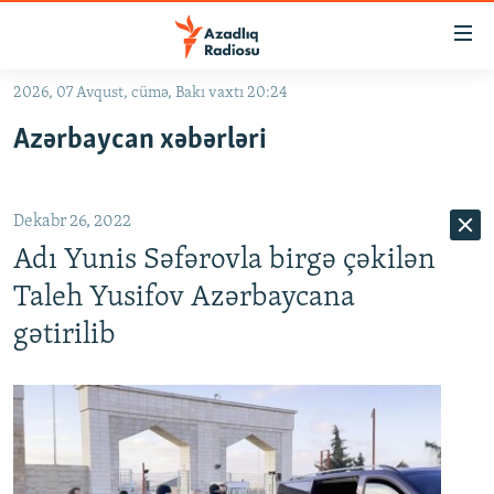
Keçid
linkləri
Əsas
2026, 07 Avqust, cümə, Bakı vaxtı 20:24
məzmuna
GÜNDƏM
Azərbaycan xəbərləri
qayıt
#İZAHLA
Əsas
KORRUPSIOMETR
naviqasiyaya
Dekabr 26, 2022
qayıt
#ƏSLINDƏ
Axtarışa
Adı Yunis Səfərovla birgə çəkilən
FƏRQƏ BAX
keç
Taleh Yusifov Azərbaycana
QANUNI DOĞRU
gətirilib
ARAŞDIRMA
MULTIMEDIA
RADIO ARXIV
VIDEO
HAQQIMIZDA
FOTOQALEREYA
OXU ZALI