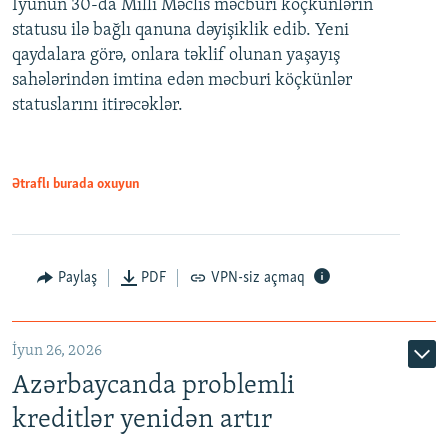
İyunun 30-da Milli Məclis məcburi köçkünlərin
360p
statusu ilə bağlı qanuna dəyişiklik edib. Yeni
480p
qaydalara görə, onlara təklif olunan yaşayış
720p
sahələrindən imtina edən məcburi köçkünlər
statuslarını itirəcəklər.
1080p
Ətraflı burada oxuyun
Auto
240p
360p
480p
Paylaş
PDF
VPN-siz açmaq
720p
1080p
İyun 26, 2026
Azərbaycanda problemli
kreditlər yenidən artır