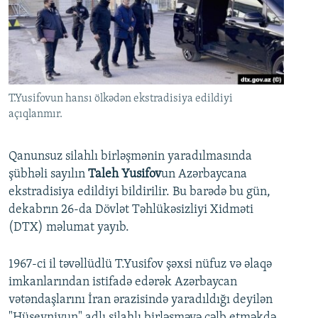
İNFOQRAFIKA
AZƏRBAYCAN ƏDƏBIYYATI KITABXANASI
MISSIYAMIZ
BIZI IZLƏ
KARIKATURA
İSLAM VƏ DEMOKRATIYA
PEŞƏ ETIKASI VƏ JURNALISTIKA STANDARTLARIMIZ
İZ - MƏDƏNIYYƏT PROQRAMI
MATERIALLARIMIZDAN ISTIFADƏ
AZADLIQRADIOSU MOBIL TELEFONUNUZDA
RFE/RL-in bütün saytları
T.Yusifovun hansı ölkədən ekstradisiya edildiyi
açıqlanmır.
BIZIMLƏ ƏLAQƏ
XƏBƏR BÜLLETENLƏRIMIZ
Qanunsuz silahlı birləşmənin yaradılmasında
şübhəli sayılın
Taleh Yusifov
un Azərbaycana
ekstradisiya edildiyi bildirilir. Bu barədə bu gün,
dekabrın 26-da Dövlət Təhlükəsizliyi Xidməti
(DTX) məlumat yayıb.
1967-ci il təvəllüdlü T.Yusifov şəxsi nüfuz və əlaqə
imkanlarından istifadə edərək Azərbaycan
vətəndaşlarını İran ərazisində yaradıldığı deyilən
"Hüseyniyun" adlı silahlı birləşməyə cəlb etməkdə