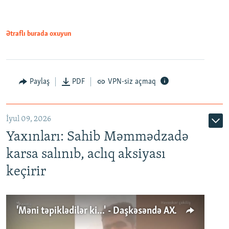
Ətraflı burada oxuyun
Paylaş
PDF
VPN-siz açmaq
İyul 09, 2026
Yaxınları: Sahib Məmmədzadə
karsa salınıb, aclıq aksiyası
keçirir
'Məni təpiklədilər ki...' - Daşkəsəndə AXCP fəalının yaxınları onun həbsinə etiraz edirlər