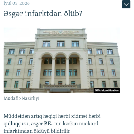
İyul 03, 2026
Əsgər infarktdan ölüb?
Müdafiə Nazirliyi
Müddətdən artıq həqiqi hərbi xidmət hərbi
qulluqçusu, əsgər
P.E.
-nin kəskin miokard
infarktından öldüyü bildirilir