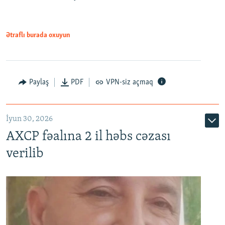
Ətraflı burada oxuyun
Paylaş
PDF
VPN-siz açmaq
İyun 30, 2026
AXCP fəalına 2 il həbs cəzası
verilib