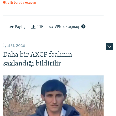
Ətraflı burada oxuyun
Paylaş
PDF
VPN-siz açmaq
İyul 31, 2026
Daha bir AXCP fəalının
saxlandığı bildirilir