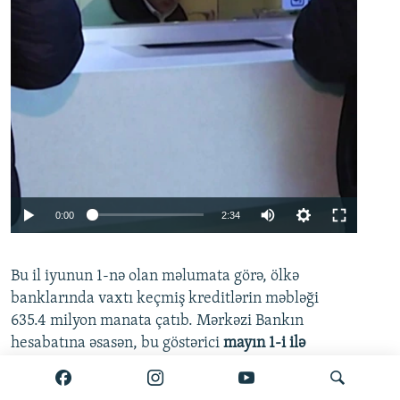
Auto
0:00
2:34
240p
Bu il iyunun 1-nə olan məlumata görə, ölkə
360p
banklarında vaxtı keçmiş kreditlərin məbləği
480p
635.4 milyon manata çatıb. Mərkəzi Bankın
720p
hesabatına əsasən, bu göstərici
mayın 1-i ilə
müqayisədə 21.2 milyon manat artıb.
1080p