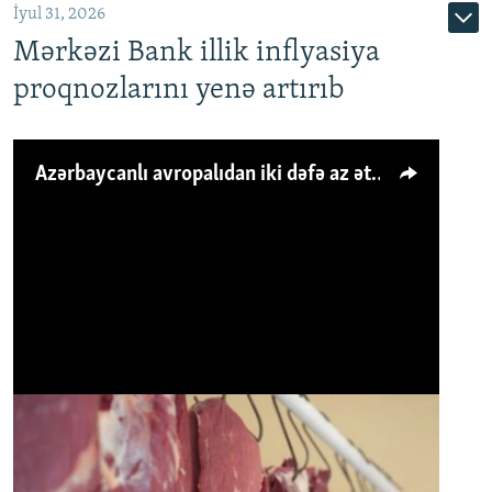
İyul 31, 2026
Mərkəzi Bank illik inflyasiya
proqnozlarını yenə artırıb
Azərbaycanlı avropalıdan iki dəfə az ət yeyir, amma... 'Qiymət artımı qaçılmazdır'