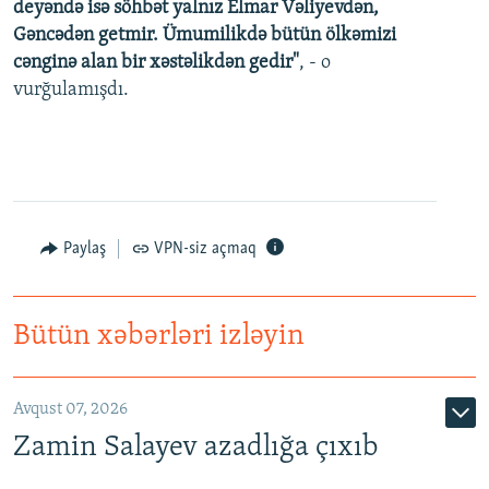
deyəndə isə söhbət yalnız Elmar Vəliyevdən,
Gəncədən getmir. Ümumilikdə bütün ölkəmizi
cənginə alan bir xəstəlikdən gedir"
, - o
vurğulamışdı.
Paylaş
VPN-siz açmaq
Bütün xəbərləri izləyin
Avqust 07, 2026
Zamin Salayev azadlığa çıxıb