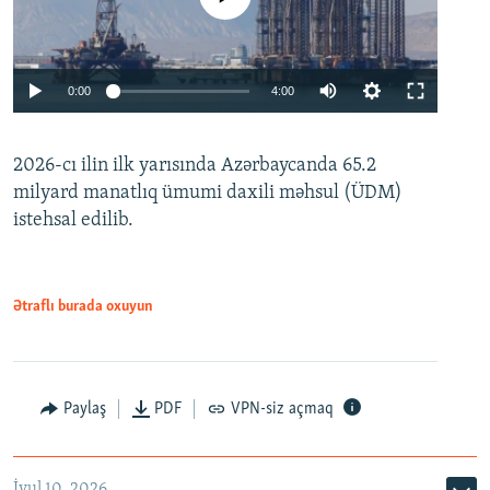
Auto
0:00
4:00
240p
2026-cı ilin ilk yarısında Azərbaycanda 65.2
360p
milyard manatlıq ümumi daxili məhsul (ÜDM)
480p
Auto
240p
360p
480p
istehsal edilib.
720p
720p
1080p
1080p
Ətraflı burada oxuyun
Paylaş
PDF
VPN-siz açmaq
İyul 10, 2026