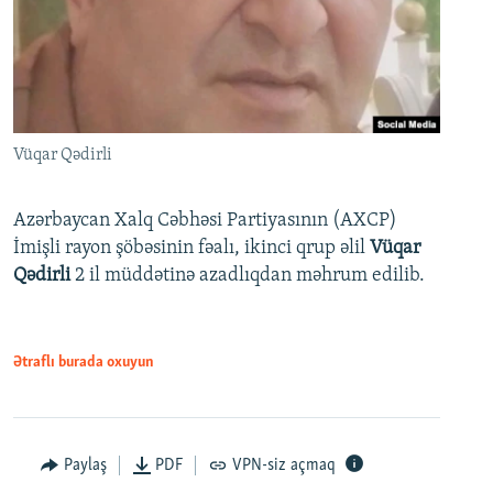
Vüqar Qədirli
Azərbaycan Xalq Cəbhəsi Partiyasının (AXCP)
İmişli rayon şöbəsinin fəalı, ikinci qrup əlil
Vüqar
Qədirli
2 il müddətinə azadlıqdan məhrum edilib.
Ətraflı burada oxuyun
Paylaş
PDF
VPN-siz açmaq