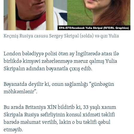
İNFOQRAFIKA
AZƏRBAYCAN ƏDƏBIYYATI KITABXANASI
MISSIYAMIZ
BIZI IZLƏ
KARIKATURA
İSLAM VƏ DEMOKRATIYA
PEŞƏ ETIKASI VƏ JURNALISTIKA STANDARTLARIMIZ
İZ - MƏDƏNIYYƏT PROQRAMI
MATERIALLARIMIZDAN ISTIFADƏ
Keçmiş Rusiya casusu Sergey Skripal (solda) və qızı Yulia
AZADLIQRADIOSU MOBIL TELEFONUNUZDA
RFE/RL-in bütün saytları
BIZIMLƏ ƏLAQƏ
London bələdiyyə polisi ötən ay İngiltərədə atası ilə
XƏBƏR BÜLLETENLƏRIMIZ
birlikdə kimyəvi zəhərlənməyə məruz qalmış Yulia
Skripalın adından bəyanatla çıxış edib.
Bəyanatda deyilir ki, onun sağlamlığı “günbəgün
möhkəmlənir”.
Bu arada Britaniya XİN bildirib ki, 33 yaşlı xanım
Skripala Rusiya səfirliyinin konsul xidməti təklifi
barədə məlumat verilib, lakin o bu təklifi qəbul
etməyib.