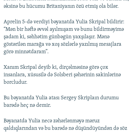
əksinə bu hücumu Britaniyanın özü etmiş ola bilər.
Aprelin 5-də verdiyi bəyanatda Yulia Skripal bildirir:
“Mən bir həftə əvvəl ayılmışam və bunu bildirməyimə
şadam ki, səhhətim günbəgün yaxşılaşır. Mənə
göstərilən marağa və xoş sözlərlə yazılmış mesajlara
görə minnətdaram”.
Xanım Skripal deyib ki, dirçəlməsinə görə çox
insanlara, xüsusilə də Solsberi şəhərinin sakinlərinə
borcludur.
Bu bəyanatda Yulia atası Sergey Skriplaın durumu
barədə heç nə demir.
Bəyanatda Yulia necə zəhərlənməyə məruz
qaldıqlarından və bu barədə nə düşündüyündən də söz