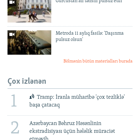
Gürcüstan ali təhsili pulsuz etdi
Metroda 11 aylıq fasilə: 'Daşınma
pulsuz olsun'
Bölmənin bütün materialları burada
Çox izlənən
1
Tramp: İranla müharibə 'çox tezliklə'
başa çatacaq
2
Azərbaycan Bəhruz Həsənlinin
ekstradisiyası üçün hələlik müraciət
etməyib