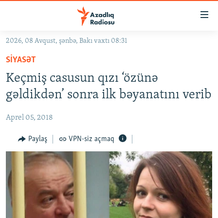
Keçid
linkləri
Əsas
2026, 08 Avqust, şənbə, Bakı vaxtı 08:31
məzmuna
GÜNDƏM
SIYASƏT
qayıt
#İZAHLA
Əsas
Keçmiş casusun qızı ‘özünə
KORRUPSIOMETR
naviqasiyaya
gəldikdən’ sonra ilk bəyanatını verib
qayıt
#ƏSLINDƏ
Axtarışa
Aprel 05, 2018
FƏRQƏ BAX
keç
QANUNI DOĞRU
Paylaş
VPN-siz açmaq
ARAŞDIRMA
MULTIMEDIA
RADIO ARXIV
VIDEO
HAQQIMIZDA
FOTOQALEREYA
OXU ZALI