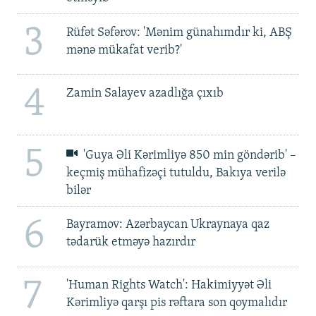
3
Rüfət Səfərov: 'Mənim günahımdır ki, ABŞ
mənə mükafat verib?'
4
Zamin Salayev azadlığa çıxıb
5
'Guya Əli Kərimliyə 850 min göndərib' –
keçmiş mühafizəçi tutuldu, Bakıya verilə
bilər
6
Bayramov: Azərbaycan Ukraynaya qaz
tədarük etməyə hazırdır
7
'Human Rights Watch': Hakimiyyət Əli
Kərimliyə qarşı pis rəftara son qoymalıdır