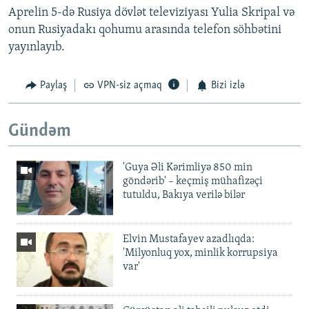
Aprelin 5-də Rusiya dövlət televiziyası Yulia Skripal və
onun Rusiyadakı qohumu arasında telefon söhbətini
yayınlayıb.
Paylaş
VPN-siz açmaq
Bizi izlə
Gündəm
'Guya Əli Kərimliyə 850 min
göndərib' – keçmiş mühafizəçi
tutuldu, Bakıya verilə bilər
Elvin Mustafayev azadlıqda:
'Milyonluq yox, minlik korrupsiya
var'