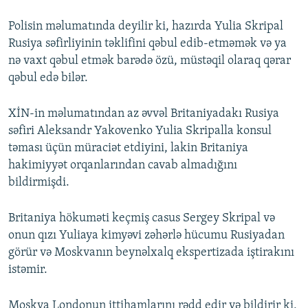
Polisin məlumatında deyilir ki, hazırda Yulia Skripal
Rusiya səfirliyinin təklifini qəbul edib-etməmək və ya
nə vaxt qəbul etmək barədə özü, müstəqil olaraq qərar
qəbul edə bilər.
XİN-in məlumatından az əvvəl Britaniyadakı Rusiya
səfiri Aleksandr Yakovenko Yulia Skripalla konsul
təması üçün müraciət etdiyini, lakin Britaniya
hakimiyyət orqanlarından cavab almadığını
bildirmişdi.
Britaniya hökuməti keçmiş casus Sergey Skripal və
onun qızı Yuliaya kimyəvi zəhərlə hücumu Rusiyadan
görür və Moskvanın beynəlxalq ekspertizada iştirakını
istəmir.
Moskva Londonun ittihamlarını rədd edir və bildirir ki,