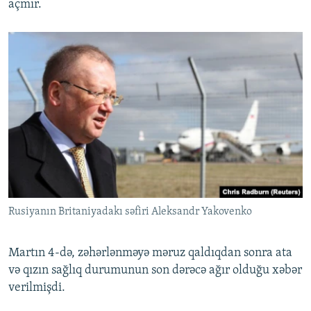
açmır.
Rusiyanın Britaniyadakı səfiri Aleksandr Yakovenko
Martın 4-də, zəhərlənməyə məruz qaldıqdan sonra ata
və qızın sağlıq durumunun son dərəcə ağır olduğu xəbər
verilmişdi.