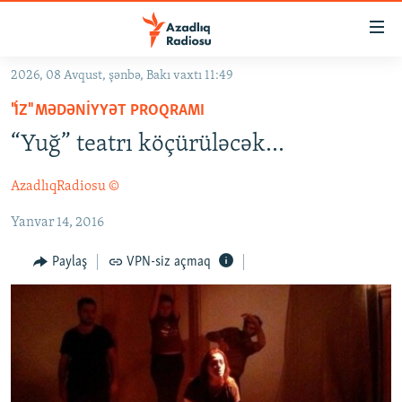
Keçid
linkləri
Əsas
2026, 08 Avqust, şənbə, Bakı vaxtı 11:49
məzmuna
GÜNDƏM
"İZ" MƏDƏNIYYƏT PROQRAMI
qayıt
#İZAHLA
Əsas
“Yuğ” teatrı köçürüləcək...
KORRUPSIOMETR
naviqasiyaya
qayıt
AzadlıqRadiosu ©
#ƏSLINDƏ
Axtarışa
Yanvar 14, 2016
FƏRQƏ BAX
keç
QANUNI DOĞRU
Paylaş
VPN-siz açmaq
ARAŞDIRMA
MULTIMEDIA
RADIO ARXIV
VIDEO
HAQQIMIZDA
FOTOQALEREYA
OXU ZALI