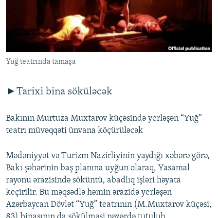
İNFOQRAFIKA
AZƏRBAYCAN ƏDƏBIYYATI KITABXANASI
MISSIYAMIZ
BIZI IZLƏ
KARIKATURA
İSLAM VƏ DEMOKRATIYA
PEŞƏ ETIKASI VƏ JURNALISTIKA STANDARTLARIMIZ
İZ - MƏDƏNIYYƏT PROQRAMI
MATERIALLARIMIZDAN ISTIFADƏ
AZADLIQRADIOSU MOBIL TELEFONUNUZDA
Yuğ teatrında tamaşa
RFE/RL-in bütün saytları
BIZIMLƏ ƏLAQƏ
►Tarixi bina söküləcək
XƏBƏR BÜLLETENLƏRIMIZ
Bakının Murtuza Muxtarov küçəsində yerləşən “Yuğ”
teatrı müvəqqəti ünvana köçürüləcək
Mədəniyyət və Turizm Nazirliyinin yaydığı xəbərə görə,
Bakı şəhərinin baş planına uyğun olaraq, Yasamal
rayonu ərazisində söküntü, abadlıq işləri həyata
keçirilir. Bu məqsədlə həmin ərazidə yerləşən
Azərbaycan Dövlət “Yuğ” teatrının (M.Muxtarov küçəsi,
83) binasının da sökülməsi nəzərdə tutulub.