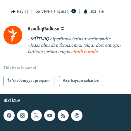
Paylaş
VPN-siz açmaq
Bizi izlə
AzadlıqRadiosu ©
-
MÜTLƏQ
hiperlinklə istinad verilməlidir.
- İcazə olmadan fotolarımızı təkrar dərc etməyin.
İstifadə şərtləri haqda
ətraflı burada
This item is part of
"İz" mədəniyyət proqramı
Azərbaycan xəbərləri
BIZI IZLƏ