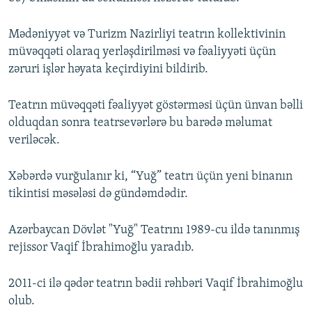
Mədəniyyət və Turizm Nazirliyi teatrın kollektivinin
müvəqqəti olaraq yerləşdirilməsi və fəaliyyəti üçün
zəruri işlər həyata keçirdiyini bildirib.
Teatrın müvəqqəti fəaliyyət göstərməsi üçün ünvan bəlli
olduqdan sonra teatrsevərlərə bu barədə məlumat
veriləcək.
Xəbərdə vurğulanır ki, “Yuğ” teatrı üçün yeni binanın
tikintisi məsələsi də gündəmdədir.
Azərbaycan Dövlət "Yuğ" Teatrını 1989-cu ildə tanınmış
rejissor Vaqif İbrahimoğlu yaradıb.
2011-ci ilə qədər teatrın bədii rəhbəri Vaqif İbrahimoğlu
olub.