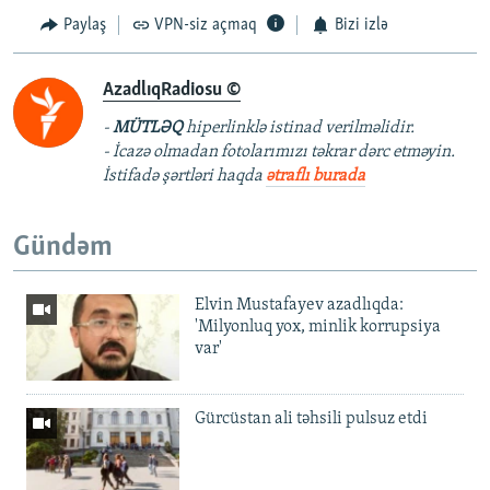
Paylaş
VPN-siz açmaq
Bizi izlə
AzadlıqRadiosu ©
-
MÜTLƏQ
hiperlinklə istinad verilməlidir.
- İcazə olmadan fotolarımızı təkrar dərc etməyin.
İstifadə şərtləri haqda
ətraflı burada
Gündəm
Elvin Mustafayev azadlıqda:
'Milyonluq yox, minlik korrupsiya
var'
Gürcüstan ali təhsili pulsuz etdi