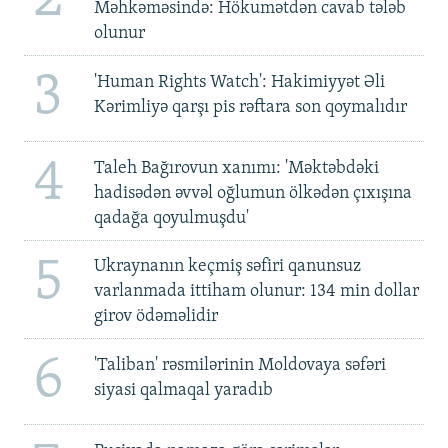
Məhkəməsində: Hökumətdən cavab tələb
olunur
3
'Human Rights Watch': Hakimiyyət Əli
Kərimliyə qarşı pis rəftara son qoymalıdır
4
Taleh Bağırovun xanımı: 'Məktəbdəki
hadisədən əvvəl oğlumun ölkədən çıxışına
qadağa qoyulmuşdu'
5
Ukraynanın keçmiş səfiri qanunsuz
varlanmada ittiham olunur: 134 min dollar
girov ödəməlidir
6
'Taliban' rəsmilərinin Moldovaya səfəri
siyasi qalmaqal yaradıb