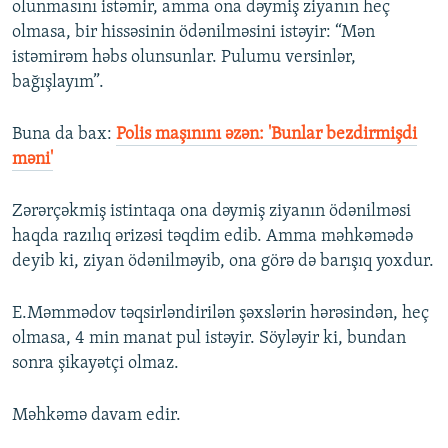
olunmasını istəmir, amma ona dəymiş ziyanın heç
olmasa, bir hissəsinin ödənilməsini istəyir: “Mən
istəmirəm həbs olunsunlar. Pulumu versinlər,
bağışlayım”.
Buna da bax:​
Polis maşınını əzən: 'Bunlar bezdirmişdi
məni'
Zərərçəkmiş istintaqa ona dəymiş ziyanın ödənilməsi
haqda razılıq ərizəsi təqdim edib. Amma məhkəmədə
deyib ki, ziyan ödənilməyib, ona görə də barışıq yoxdur.
E.Məmmədov təqsirləndirilən şəxslərin hərəsindən, heç
olmasa, 4 min manat pul istəyir. Söyləyir ki, bundan
sonra şikayətçi olmaz.
Məhkəmə davam edir.