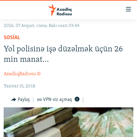
Keçid
linkləri
Əsas
2026, 07 Avqust, cümə, Bakı vaxtı 03:44
məzmuna
GÜNDƏM
SOSIAL
qayıt
#İZAHLA
Əsas
Yol polisinə işə düzəlmək üçün 26
KORRUPSIOMETR
naviqasiyaya
min manat...
qayıt
#ƏSLINDƏ
Axtarışa
AzadlıqRadiosu ©
FƏRQƏ BAX
keç
Yanvar 15, 2018
QANUNI DOĞRU
ARAŞDIRMA
Paylaş
VPN-siz açmaq
MULTIMEDIA
RADIO ARXIV
VIDEO
HAQQIMIZDA
FOTOQALEREYA
OXU ZALI