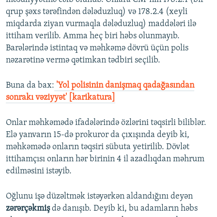
qrup şəxs tərəfindən dələduzluq) və 178.2.4 (xeyli
miqdarda ziyan vurmaqla dələduzluq) maddələri ilə
ittiham verilib. Amma heç biri həbs olunmayıb.
Barələrində istintaq və məhkəmə dövrü üçün polis
nəzarətinə vermə qətimkan tədbiri seçilib.
Buna da bax:
​ 'Yol polisinin danişmaq qadağasından
sonrakı vəziyyət' [karikatura]
Onlar məhkəmədə ifadələrində özlərini təqsirli biliblər.
Elə yanvarın 15-də prokuror da çıxışında deyib ki,
məhkəmədə onların təqsiri sübuta yetirilib. Dövlət
ittihamçısı onların hər birinin 4 il azadlıqdan məhrum
edilməsini istəyib.
Oğlunu işə düzəltmək istəyərkən aldandığını deyən
zərərçəkmiş
də danışıb. Deyib ki, bu adamların həbs