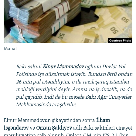
İNFOQRAFIKA
AZƏRBAYCAN ƏDƏBIYYATI KITABXANASI
MISSIYAMIZ
BIZI IZLƏ
KARIKATURA
İSLAM VƏ DEMOKRATIYA
PEŞƏ ETIKASI VƏ JURNALISTIKA STANDARTLARIMIZ
İZ - MƏDƏNIYYƏT PROQRAMI
MATERIALLARIMIZDAN ISTIFADƏ
AZADLIQRADIOSU MOBIL TELEFONUNUZDA
RFE/RL-in bütün saytları
Manat
BIZIMLƏ ƏLAQƏ
XƏBƏR BÜLLETENLƏRIMIZ
Bakı sakini
Elnur Məmmədov
oğlunu Dövlət Yol
Polisində işə düzəltmək istəyib. Bundan ötrü ondan
26 min pul istənildiyini, o da razılaşaraq istənilən
məbləği verdiyini deyir. Amma nə iş düzəlib, nə də
pul qayıdıb. İndi də bu məsələ Bakı Ağır Cinayətlər
Məhkəməsində araşdırılır.
Elnur Məmmədovun şikayətindən sonra
İlham
İsgəndərov
və
Orxan Şaldıyev
adlı Bakı sakinləri cinayət
məsuliyyətinə cəlb olunub. Onlara CM-nin 178.2.1 (bir