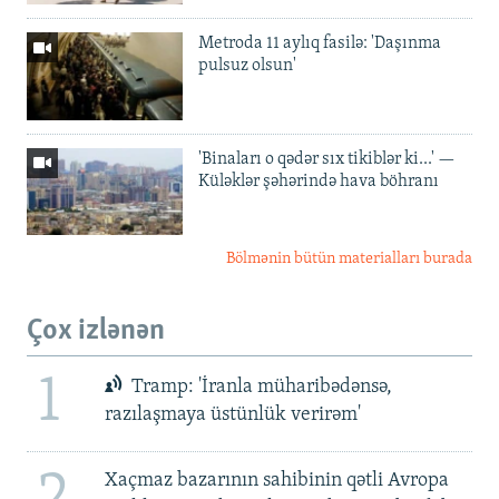
Metroda 11 aylıq fasilə: 'Daşınma
pulsuz olsun'
'Binaları o qədər sıx tikiblər ki...' —
Küləklər şəhərində hava böhranı
Bölmənin bütün materialları burada
Çox izlənən
1
Tramp: 'İranla müharibədənsə,
razılaşmaya üstünlük verirəm'
2
Xaçmaz bazarının sahibinin qətli Avropa