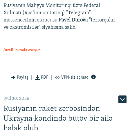
Rusiyanın Maliyyə Monitorinqi üzrə Federal
Xidməti (Rosfinmonitorinq) "Telegram"
messencerinin qurucusu
Pavel Durov
u "terrorçular
və ekstremistlər" siyahısına salıb.
Ətraflı burada oxuyun
Paylaş
PDF
VPN-siz açmaq
İyul 30, 2026
Rusiyanın raket zərbəsindən
Ukrayna kəndində bütöv bir ailə
həlak olub