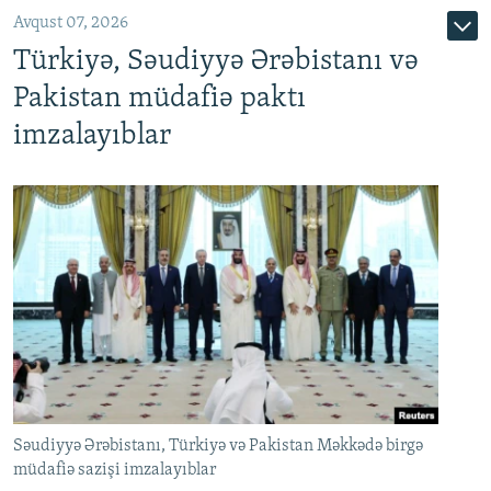
Avqust 07, 2026
Türkiyə, Səudiyyə Ərəbistanı və
Pakistan müdafiə paktı
imzalayıblar
Səudiyyə Ərəbistanı, Türkiyə və Pakistan Məkkədə birgə
müdafiə sazişi imzalayıblar