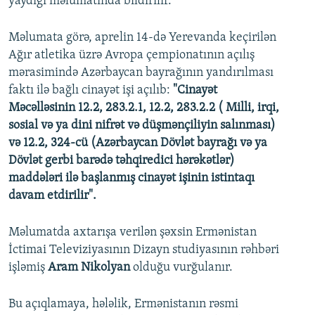
yaydığı məlumatında bildirilir.
Məlumata görə, aprelin 14-də Yerevanda keçirilən
Ağır atletika üzrə Avropa çempionatının açılış
mərasimində Azərbaycan bayrağının yandırılması
faktı ilə bağlı cinayət işi açılıb:
"Cinayət
Məcəlləsinin 12.2, 283.2.1, 12.2, 283.2.2 ( Milli, irqi,
sosial və ya dini nifrət və düşmənçiliyin salınması)
və 12.2, 324-cü (Azərbaycan Dövlət bayrağı və ya
Dövlət gerbi barədə təhqiredici hərəkətlər)
maddələri ilə başlanmış cinayət işinin istintaqı
davam etdirilir".
Məlumatda axtarışa verilən şəxsin Ermənistan
İctimai Televiziyasının Dizayn studiyasının rəhbəri
işləmiş
Aram Nikolyan
olduğu vurğulanır.
Bu açıqlamaya, hələlik, Ermənistanın rəsmi