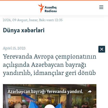
Keçid
linkləri
Əsas
2026, 09 Avqust, bazar, Bakı vaxtı 12:35
məzmuna
GÜNDƏM
Dünya xəbərləri
qayıt
#İZAHLA
Əsas
KORRUPSIOMETR
naviqasiyaya
Aprel 15, 2023
qayıt
#ƏSLINDƏ
Axtarışa
Yerevanda Avropa çempionatının
FƏRQƏ BAX
keç
açılışında Azərbaycan bayrağı
QANUNI DOĞRU
yandırılıb, idmançılar geri dönüb
ARAŞDIRMA
MULTIMEDIA
Azərbaycan bayrağı Yerevanda yandırıldığı üçün idmançılar iştirakdan imtina edib geri dönüblər
RADIO ARXIV
VIDEO
HAQQIMIZDA
FOTOQALEREYA
OXU ZALI