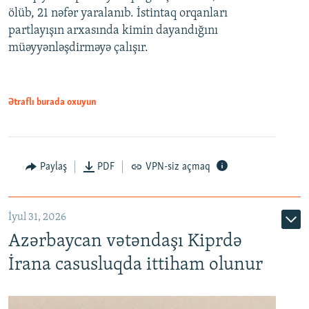
ölüb, 21 nəfər yaralanıb. İstintaq orqanları
partlayışın arxasında kimin dayandığını
müəyyənləşdirməyə çalışır.
Ətraflı burada oxuyun
Paylaş
PDF
VPN-siz açmaq
İyul 31, 2026
Azərbaycan vətəndaşı Kiprdə
İrana casusluqda ittiham olunur