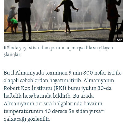
Kölndə yay istisindən qorunmaq məqsədilə su çiləyən
şlanqlar
Bu il Almaniyada təxminən 9 min 800 nəfər isti ilə
əlaqəli səbəblərdən həyatını itirib. Almaniyanın
Robert Kox İnstitutu (RKI) bunu iyulun 30-da
həftəlik hesabatında bildirib. Bu arada
Almaniyanın bir sıra bölgələrində havanın
temperaturunun 40 dərəcə Selsidən yuxarı
qalxacağı gözlənilir.