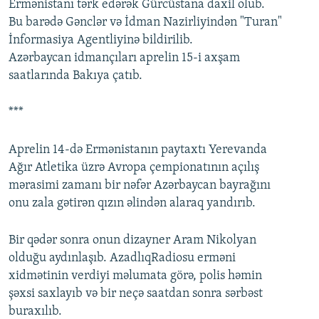
Ermənistanı tərk edərək Gürcüstana daxil olub.
Bu barədə Gənclər və İdman Nazirliyindən "Turan"
İnformasiya Agentliyinə bildirilib.
Azərbaycan idmançıları aprelin 15-i axşam
saatlarında Bakıya çatıb.
***
Aprelin 14-də Ermənistanın paytaxtı Yerevanda
Ağır Atletika üzrə Avropa çempionatının açılış
mərasimi zamanı bir nəfər Azərbaycan bayrağını
onu zala gətirən qızın əlindən alaraq yandırıb.
Bir qədər sonra onun dizayner Aram Nikolyan
olduğu aydınlaşıb. AzadlıqRadiosu erməni
xidmətinin verdiyi məlumata görə, polis həmin
şəxsi saxlayıb və bir neçə saatdan sonra sərbəst
buraxılıb.