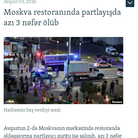
Avqust 03, 2026
Moskva restoranında partlayışda
azı 3 nəfər ölüb
Hadisənin baş verdiyi ərazi
Avqustun 2-də Moskvanın mərkəzində restoranda
əldəqayırma partlayıcı qurğu işə salınıb, azı 3 nəfər