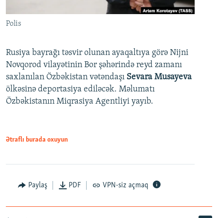
Polis
Rusiya bayrağı təsvir olunan ayaqaltıya görə Nijni
Novqorod vilayətinin Bor şəhərində reyd zamanı
saxlanılan Özbəkistan vətəndaşı
Sevara Musayeva
ölkəsinə deportasiya ediləcək. Məlumatı
Özbəkistanın Miqrasiya Agentliyi yayıb.
Ətraflı burada oxuyun
Paylaş
PDF
VPN-siz açmaq