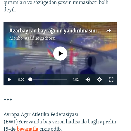
qurumları və sözügedən şəxsin münasibəti bəlli
deyil.
Azərbaycan bayrağının yandırılmasını pisləyən erməni deputat qalmaqalla üzləşdi
Mənbə:
AzadlıqRadiosu
No media source currently available
Auto
0:00
4:02
240p
+++
360p
Auto
240p
360p
480p
480p
Avropa Ağır Atletika Federasiyası
720p
720p
1080p
(EWF)Yerevanda baş verən hadisə ilə bağlı aprelin
15-də
bəyanatla
çıxış edib.
1080p