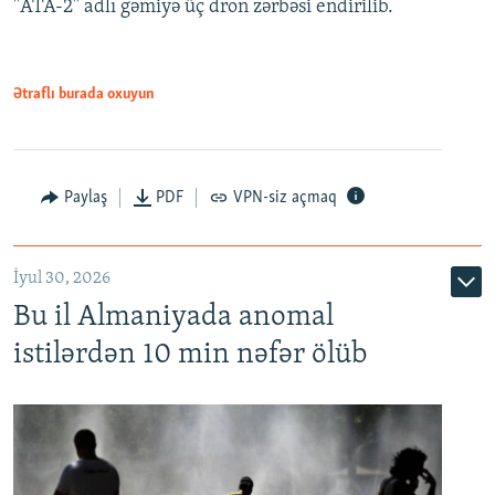
"ATA-2" adlı gəmiyə üç dron zərbəsi endirilib.
Ətraflı burada oxuyun
Paylaş
PDF
VPN-siz açmaq
İyul 30, 2026
Bu il Almaniyada anomal
istilərdən 10 min nəfər ölüb