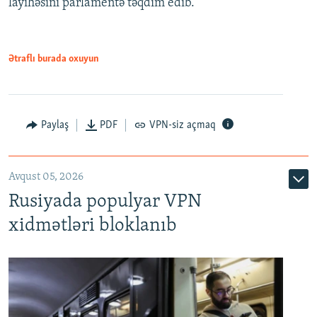
layihəsini parlamentə təqdim edib.
720p
1080p
1080p
Ətraflı burada oxuyun
Paylaş
PDF
VPN-siz açmaq
Avqust 05, 2026
Rusiyada populyar VPN
xidmətləri bloklanıb