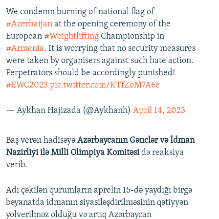
We condemn burning of national flag of
#Azerbaijan
at the opening ceremony of the
European
#Weightlifting
Championship in
#Armenia
. It is worrying that no security measures
were taken by organisers against such hate action.
Perpetrators should be accordingly punished!
#EWC2023
pic.twitter.com/KTfZoM7A6e
— Aykhan Hajizada (@Aykhanh)
April 14, 2023
Baş verən hadisəyə
Azərbaycanın Gənclər və İdman
Nazirliyi ilə Milli Olimpiya Komitəsi
də reaksiya
verib.
Adı çəkilən qurumların aprelin 15-də yaydığı birgə
bəyanatda idmanın siyasiləşdirilməsinin qətiyyən
yolverilməz olduğu və artıq Azərbaycan