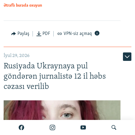
Ətraflı burada oxuyun
Paylaş
PDF
VPN-siz açmaq
İyul 29, 2026
Rusiyada Ukraynaya pul
göndərən jurnalistə 12 il həbs
cəzası verilib