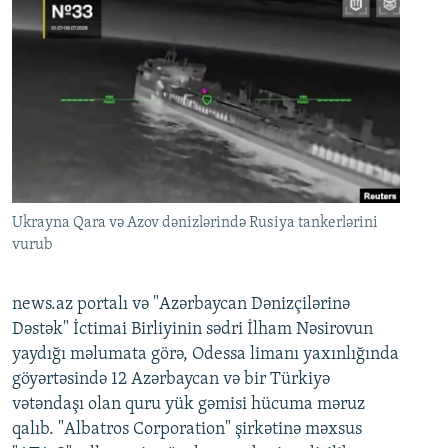
Ukrayna Qara və Azov dənizlərində Rusiya tankerlərini
vurub
news.az portalı və "Azərbaycan Dənizçilərinə
Dəstək" İctimai Birliyinin sədri İlham Nəsirovun
yaydığı məlumata görə, Odessa limanı yaxınlığında
göyərtəsində 12 Azərbaycan və bir Türkiyə
vətəndaşı olan quru yük gəmisi hücuma məruz
qalıb. "Albatros Corporation" şirkətinə məxsus