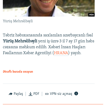
Yürüş Mehrəlibəyli
Təbriz həbsxanasında saxlanılan azərbaycanlı fəal
Yürüş Mehrəlibəyli
yeni iş üzrə 3 il 7 ay 17 gün həbs
cəzasına məhkum edilib. Xəbəri İnsan Haqları
Fəallarının Xəbər Agentliyi (
HRANA
) yayıb.
Ətraflı burada oxuyun
Paylaş
PDF
VPN-siz açmaq