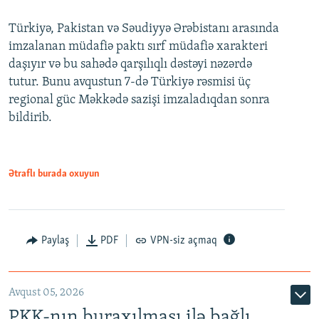
Türkiyə, Pakistan və Səudiyyə Ərəbistanı arasında
imzalanan müdafiə paktı sırf müdafiə xarakteri
daşıyır və bu sahədə qarşılıqlı dəstəyi nəzərdə
tutur. Bunu avqustun 7-də Türkiyə rəsmisi üç
regional güc Məkkədə sazişi imzaladıqdan sonra
bildirib.
Ətraflı burada oxuyun
Paylaş
PDF
VPN-siz açmaq
Avqust 05, 2026
PKK-nın buraxılması ilə bağlı