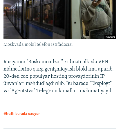
Moskvada mobil telefon istifadəçisi
Rusiyanın "Roskomnadzor" xidməti ölkədə VPN
xidmətlərinə qarşı genişmiqyaslı bloklama aparıb.
20-dən çox populyar hostinq provayderinin IP
ünvanları məhdudlaşdırılıb. Bu barədə "Eksployt"
və "Agentstvo" Telegram kanalları məlumat yayıb.
Ətraflı burada oxuyun