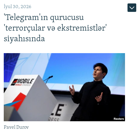
İyul 30, 2026
'Telegram'ın qurucusu
'terrorçular və ekstremistlər'
siyahısında
Pavel Durov