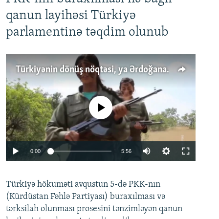
qanun layihəsi Türkiyə
parlamentinə təqdim olunub
Türkiyənin dönüş nöqtəsi, ya Ərdoğana üçüncü şans: PKK ilə qəfil barışıq nə deməkdir?
No media source currently available
Auto
0:00
5:56
240p
Türkiyə hökuməti avqustun 5-də PKK-nın
360p
(Kürdüstan Fəhlə Partiyası) buraxılması və
480p
Auto
240p
360p
480p
tərksilah olunması prosesini tənzimləyən qanun
720p