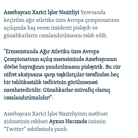
Azərbaycan Xarici İşlər Nazirliyi
Yerevanda
keçirilən ağır atletika üzrə Avropa çempionatının
açılışında baş verən insidenti pisləyib və
günahkarların cəzalandırılmasını tələb edib.
"Ermənistanda Ağır Atletika üzrə Avropa
Çempionatının açılış mərasimində Azərbaycanın
dövlət bayrağının yandırılmasını pisləyirik. Bu cür
nifrət aksiyasına qarşı təşkilatçılar tərəfindən heç
bir təhlükəsizlik tədbirinin görülməməsi
narahatedicidir. Günahkarlar müvafiq olaraq
cəzalandırılmalıdır!"
-
Azərbaycan Xarici İşlər Nazirliyinin mətbuat
xidmətinin rəhbəri
Ayxan Hacızadə
özünün
“Twitter” səhifəsində yazıb.