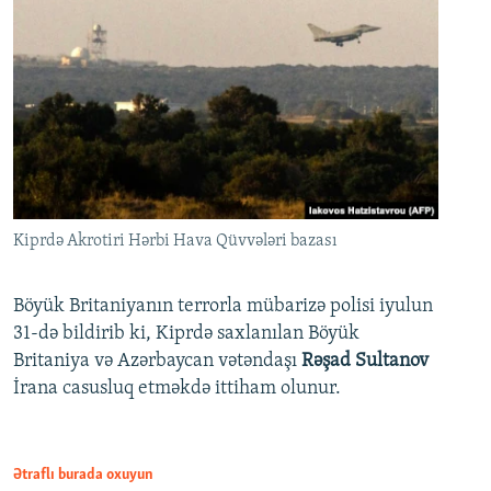
Kiprdə Akrotiri Hərbi Hava Qüvvələri bazası
Böyük Britaniyanın terrorla mübarizə polisi iyulun
31-də bildirib ki, Kiprdə saxlanılan Böyük
Britaniya və Azərbaycan vətəndaşı
Rəşad Sultanov
İrana casusluq etməkdə ittiham olunur.
Ətraflı burada oxuyun