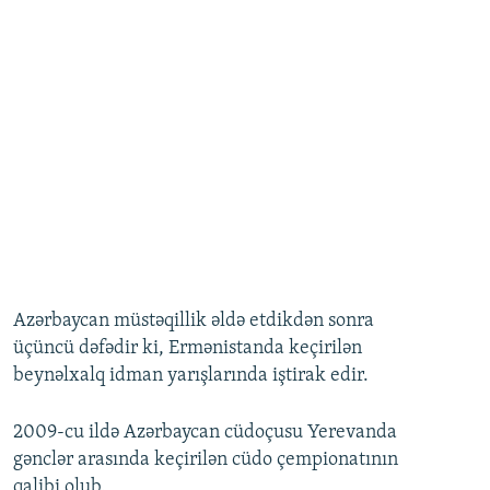
Azərbaycan müstəqillik əldə etdikdən sonra
üçüncü dəfədir ki, Ermənistanda keçirilən
beynəlxalq idman yarışlarında iştirak edir.
2009-cu ildə Azərbaycan cüdoçusu Yerevanda
gənclər arasında keçirilən cüdo çempionatının
qalibi olub.