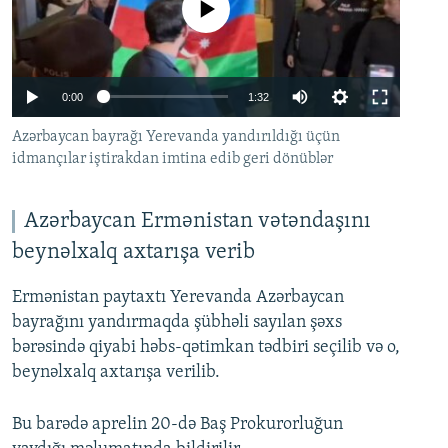
No media source currently available
İNFOQRAFIKA
AZƏRBAYCAN ƏDƏBIYYATI KITABXANASI
MISSIYAMIZ
BIZI IZLƏ
KARIKATURA
İSLAM VƏ DEMOKRATIYA
PEŞƏ ETIKASI VƏ JURNALISTIKA STANDARTLARIMIZ
İZ - MƏDƏNIYYƏT PROQRAMI
MATERIALLARIMIZDAN ISTIFADƏ
Auto
0:00
1:32
AZADLIQRADIOSU MOBIL TELEFONUNUZDA
RFE/RL-in bütün saytları
238p
Azərbaycan bayrağı Yerevanda yandırıldığı üçün
idmançılar iştirakdan imtina edib geri dönüblər
BIZIMLƏ ƏLAQƏ
356p
Auto
238p
356p
476p
476p
XƏBƏR BÜLLETENLƏRIMIZ
Azərbaycan Ermənistan vətəndaşını
716p
716p
1072p
beynəlxalq axtarışa verib
1072p
Ermənistan paytaxtı Yerevanda Azərbaycan
bayrağını yandırmaqda şübhəli sayılan şəxs
bərəsində qiyabi həbs-qətimkan tədbiri seçilib və o,
beynəlxalq axtarışa verilib.
Bu barədə aprelin 20-də Baş Prokurorluğun