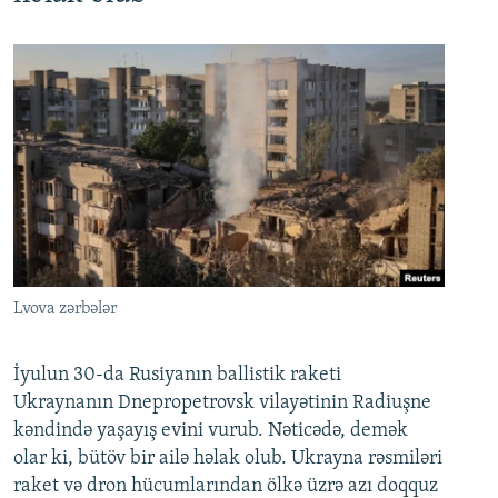
Lvova zərbələr
İyulun 30-da Rusiyanın ballistik raketi
Ukraynanın Dnepropetrovsk vilayətinin Radiuşne
kəndində yaşayış evini vurub. Nəticədə, demək
olar ki, bütöv bir ailə həlak olub. Ukrayna rəsmiləri
raket və dron hücumlarından ölkə üzrə azı doqquz