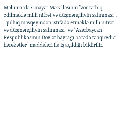
Məlumatda Cinayət Məcəlləsinin "zor tətbiq
edilməklə milli nifrət və düşmənçiliyin salınması",
"qulluq mövqeyindən istifadə etməklə milli nifrət
və düşmənçiliyin salınması" və "Azərbaycan
Respublikasının Dövlət bayrağı barədə təhqiredici
hərəkətlər" maddələri ilə iş açıldığı bildirilir.