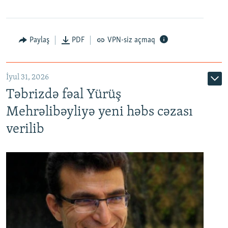
Paylaş
PDF
VPN-siz açmaq
İyul 31, 2026
Təbrizdə fəal Yürüş
Mehrəlibəyliyə yeni həbs cəzası
verilib