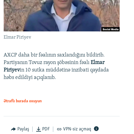
Elmar Piriyev
AXCP daha bir fəalının saxlandığını bildirib.
Partiyanın Tovuz rayon şöbəsinin fəalı
Elmar
Piriyev
in 10 sutka müddətinə inzibati qaydada
həbs edildiyi açıqlanıb.
Ətraflı burada oxuyun
Paylaş
PDF
VPN-siz açmaq