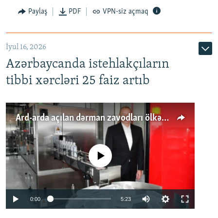
Paylaş
PDF
VPN-siz açmaq
İyul 16, 2026
Azərbaycanda istehlakçıların
tibbi xərcləri 25 faiz artıb
Ard-arda açılan dərman zavodları ölkənin tələbatını ödəyirmi?
No media source currently available
Auto
0:00
5:23
240p