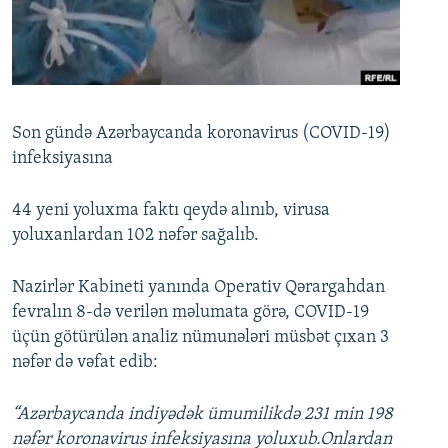
İNFOQRAFIKA
AZƏRBAYCAN ƏDƏBIYYATI KITABXANASI
MISSIYAMIZ
BIZI IZLƏ
KARIKATURA
İSLAM VƏ DEMOKRATIYA
PEŞƏ ETIKASI VƏ JURNALISTIKA STANDARTLARIMIZ
İZ - MƏDƏNIYYƏT PROQRAMI
MATERIALLARIMIZDAN ISTIFADƏ
AZADLIQRADIOSU MOBIL TELEFONUNUZDA
RFE/RL-in bütün saytları
Son gündə Azərbaycanda koronavirus (COVID-19)
infeksiyasına
BIZIMLƏ ƏLAQƏ
XƏBƏR BÜLLETENLƏRIMIZ
44 yeni yoluxma faktı qeydə alınıb, virusa
yoluxanlardan 102 nəfər sağalıb.
Nazirlər Kabineti yanında Operativ Qərargahdan
fevralın 8-də verilən məlumata görə, COVID-19
üçün götürülən analiz nümunələri müsbət çıxan 3
nəfər də vəfat edib:
“Azərbaycanda indiyədək ümumilikdə 231 min 198
nəfər koronavirus infeksiyasına yoluxub.Onlardan