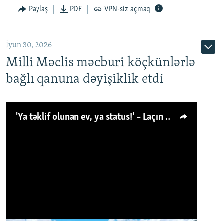
Paylaş
PDF
VPN-siz açmaq
İyun 30, 2026
Milli Məclis məcburi köçkünlərlə
bağlı qanuna dəyişiklik etdi
'Ya təklif olunan ev, ya status!' – Laçın köçkünü: 'Laçından başqa heç hara!'