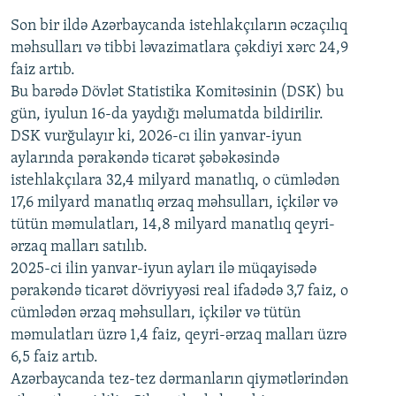
Son bir ildə Azərbaycanda istehlakçıların
360p
əczaçılıq
məhsulları və tibbi ləvazimatlara çəkdiyi xərc 24,9
480p
Auto
240p
360p
480p
faiz artıb.
720p
Bu barədə Dövlət Statistika Komitəsinin (DSK) bu
720p
1080p
gün, iyulun 16-da yaydığı məlumatda bildirilir.
1080p
DSK vurğulayır ki, 2026-cı ilin yanvar-iyun
aylarında pərakəndə ticarət şəbəkəsində
istehlakçılara 32,4 milyard manatlıq, o cümlədən
17,6 milyard manatlıq ərzaq məhsulları, içkilər və
tütün məmulatları, 14,8 milyard manatlıq qeyri-
ərzaq malları satılıb.
2025-ci ilin yanvar-iyun ayları ilə müqayisədə
pərakəndə ticarət dövriyyəsi real ifadədə 3,7 faiz, o
cümlədən ərzaq məhsulları, içkilər və tütün
məmulatları üzrə 1,4 faiz, qeyri-ərzaq malları üzrə
6,5 faiz artıb.
Azərbaycanda tez-tez dərmanların qiymətlərindən