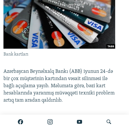
Bank kartları
Azərbaycan Beynəlxalq Bankı (ABB) iyunun 24-də
bir çox müştərinin kartından vəsait silinməsi ilə
bağlı açıqlama yayıb. Məlumata görə, bəzi kart
hesablarında yaranmış müvəqqəti texniki problem
artıq tam aradan qaldırılıb.
Ətraflı burada oxuyun