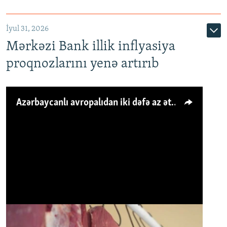
İyul 31, 2026
Mərkəzi Bank illik inflyasiya
proqnozlarını yenə artırıb
Azərbaycanlı avropalıdan iki dəfə az ət yeyir, amma... 'Qiymət artımı qaçılmazdır'