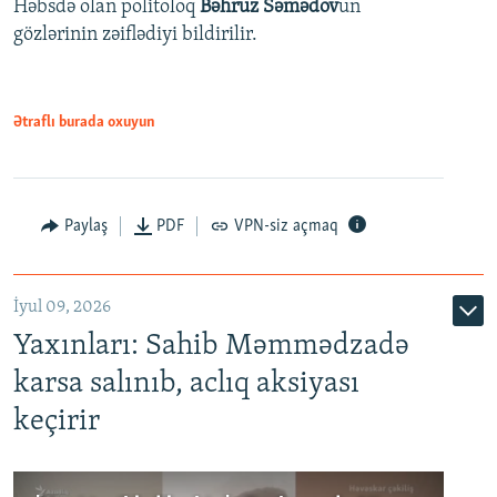
Həbsdə olan politoloq
Bəhruz Səmədov
un
gözlərinin zəiflədiyi bildirilir.
Ətraflı burada oxuyun
Paylaş
PDF
VPN-siz açmaq
İyul 09, 2026
Yaxınları: Sahib Məmmədzadə
karsa salınıb, aclıq aksiyası
keçirir