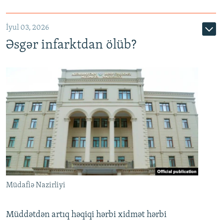
720p
1080p
İyul 03, 2026
Əsgər infarktdan ölüb?
Müdafiə Nazirliyi
Müddətdən artıq həqiqi hərbi xidmət hərbi