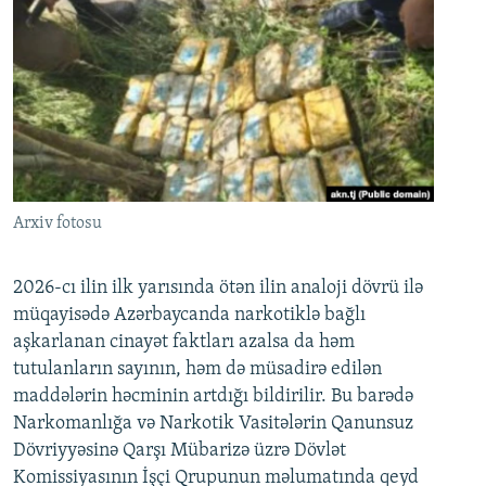
Arxiv fotosu
2026-cı ilin ilk yarısında ötən ilin analoji dövrü ilə
müqayisədə Azərbaycanda narkotiklə bağlı
aşkarlanan cinayət faktları azalsa da həm
tutulanların sayının, həm də müsadirə edilən
maddələrin həcminin artdığı bildirilir. Bu barədə
Narkomanlığa və Narkotik Vasitələrin Qanunsuz
Dövriyyəsinə Qarşı Mübarizə üzrə Dövlət
Komissiyasının İşçi Qrupunun məlumatında qeyd