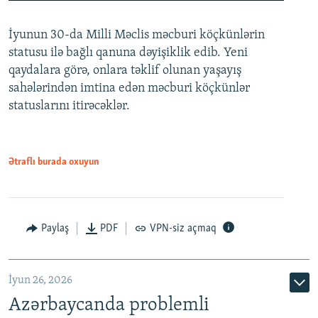
240p
İyunun 30-da Milli Məclis məcburi köçkünlərin
360p
statusu ilə bağlı qanuna dəyişiklik edib. Yeni
480p
qaydalara görə, onlara təklif olunan yaşayış
720p
sahələrindən imtina edən məcburi köçkünlər
statuslarını itirəcəklər.
1080p
Ətraflı burada oxuyun
Auto
240p
360p
480p
Paylaş
PDF
VPN-siz açmaq
720p
1080p
İyun 26, 2026
Azərbaycanda problemli