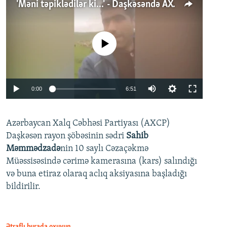
'Məni təpiklədilər ki...' - Daşkəsəndə AXCP fəalının yaxınları onun həbsinə etiraz edirlər
No media source currently available
Auto
0:00
6:51
240p
Azərbaycan Xalq Cəbhəsi Partiyası (AXCP)
360p
Daşkəsən rayon şöbəsinin sədri
Sahib
480p
Auto
240p
360p
480p
Məmmədzadə
nin 10 saylı Cəzaçəkmə
720p
Müəssisəsində cərimə kamerasına (kars) salındığı
720p
1080p
və buna etiraz olaraq aclıq aksiyasına başladığı
1080p
bildirilir.
Ətraflı burada oxuyun