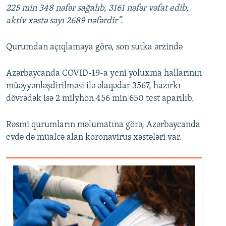
225 min 348 nəfər sağalıb, 3161 nəfər vəfat edib,
aktiv xəstə sayı 2689 nəfərdir”.
Qurumdan açıqlamaya görə, son sutka ərzində
Azərbaycanda COVID-19-a yeni yoluxma hallarının
müəyyənləşdirilməsi ilə əlaqədar 3567, hazırkı
dövrədək isə 2 milyhon 456 min 650 test aparılıb.
Rəsmi qurumların məlumatına görə, Azərbaycanda
evdə də müalcə alan koronavirus xəstələri var.