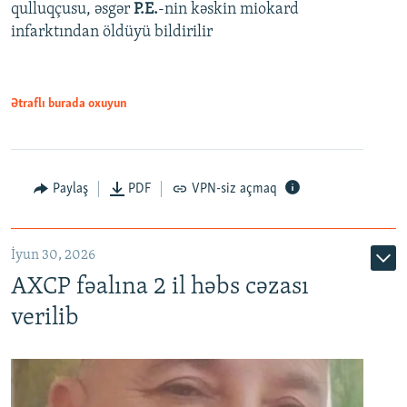
qulluqçusu, əsgər
P.E.
-nin kəskin miokard
infarktından öldüyü bildirilir
Ətraflı burada oxuyun
Paylaş
PDF
VPN-siz açmaq
İyun 30, 2026
AXCP fəalına 2 il həbs cəzası
verilib