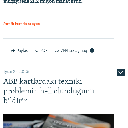
müqayisədə 21.2 milyon manat artıb.
1080p
Ətraflı burada oxuyun
Auto
240p
360p
480p
Paylaş
PDF
VPN-siz açmaq
720p
1080p
İyun 25, 2026
ABB kartlardakı texniki
problemin həll olunduğunu
bildirir