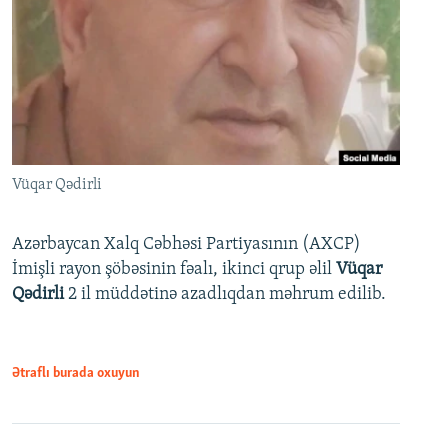
Vüqar Qədirli
Azərbaycan Xalq Cəbhəsi Partiyasının (AXCP)
İmişli rayon şöbəsinin fəalı, ikinci qrup əlil
Vüqar
Qədirli
2 il müddətinə azadlıqdan məhrum edilib.
Ətraflı burada oxuyun