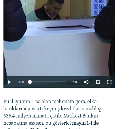
Auto
0:00
2:34
240p
Bu il iyunun 1-nə olan məlumata görə, ölkə
360p
banklarında vaxtı keçmiş kreditlərin məbləği
480p
635.4 milyon manata çatıb. Mərkəzi Bankın
720p
hesabatına əsasən, bu göstərici
mayın 1-i ilə