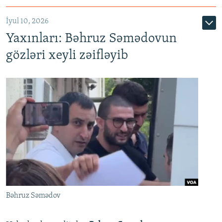
İyul 10, 2026
Yaxınları: Bəhruz Səmədovun
gözləri xeyli zəifləyib
Bəhruz Səmədov