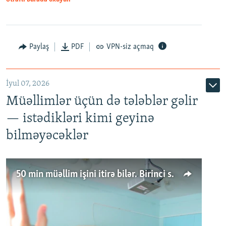
Paylaş
PDF
VPN-siz açmaq
İyul 07, 2026
Müəllimlər üçün də tələblər gəlir
— istədikləri kimi geyinə
bilməyəcəklər
50 min müəllim işini itirə bilər. Birinci sinfə gedənlər azalır