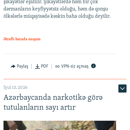
şikayətlər eşidilir. Şikayətlərdə həm bir çox
dərmanların keyfiyyətsiz olduğu, həm də qonşu
ölkələrlə müqayisədə kəskin baha olduğu deyilir.
Ətraflı burada oxuyun
Paylaş
PDF
VPN-siz açmaq
İyul 13, 2026
Azərbaycanda narkotikə görə
tutulanların sayı artır