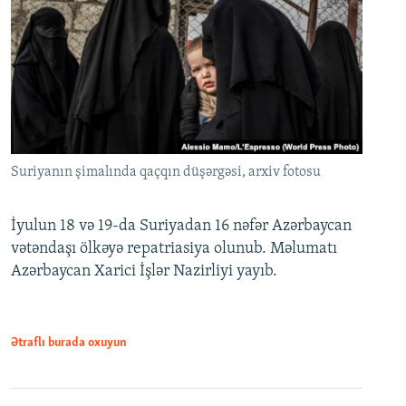
Suriyanın şimalında qaçqın düşərgəsi, arxiv fotosu
İyulun 18 və 19-da Suriyadan 16 nəfər Azərbaycan
vətəndaşı ölkəyə repatriasiya olunub. Məlumatı
Azərbaycan Xarici İşlər Nazirliyi yayıb.
Ətraflı burada oxuyun