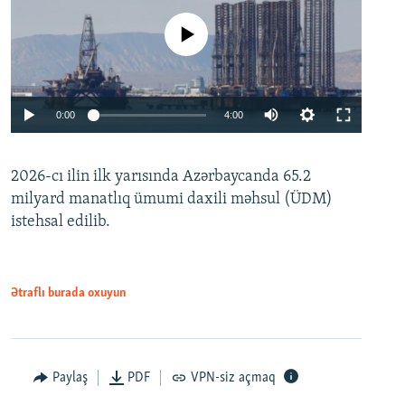
No media source currently available
Auto
0:00
4:00
240p
2026-cı ilin ilk yarısında Azərbaycanda 65.2
360p
milyard manatlıq ümumi daxili məhsul (ÜDM)
480p
Auto
240p
360p
480p
istehsal edilib.
720p
720p
1080p
1080p
Ətraflı burada oxuyun
Paylaş
PDF
VPN-siz açmaq