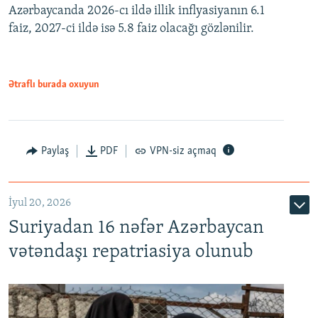
Azərbaycanda 2026-cı ildə illik inflyasiyanın 6.1
360p
faiz, 2027-ci ildə isə 5.8 faiz olacağı gözlənilir.
480p
720p
1080p
Ətraflı burada oxuyun
Paylaş
PDF
VPN-siz açmaq
İyul 20, 2026
Auto
240p
360p
480p
Suriyadan 16 nəfər Azərbaycan
720p
1080p
vətəndaşı repatriasiya olunub