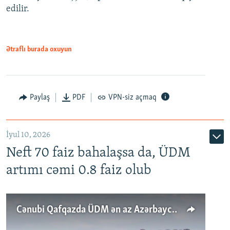
edilir.
Ətraflı burada oxuyun
Paylaş
PDF
VPN-siz açmaq
İyul 10, 2026
Neft 70 faiz bahalaşsa da, ÜDM
artımı cəmi 0.8 faiz olub
Cənubi Qafqazda ÜDM ən az Azərbaycanda artır: Qonşuları niyə Bakını qabaqlaya bilir?