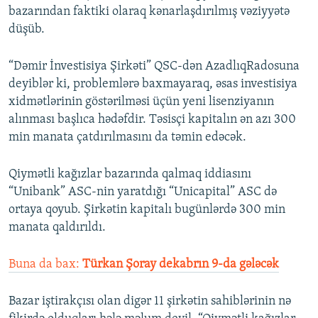
bazarından faktiki olaraq kənarlaşdırılmış vəziyyətə
düşüb.
“Dəmir İnvestisiya Şirkəti” QSC-dən AzadlıqRadosuna
deyiblər ki, problemlərə baxmayaraq, əsas investisiya
xidmətlərinin göstərilməsi üçün yeni lisenziyanın
alınması başlıca hədəfdir. Təsisçi kapitalın ən azı 300
min manata çatdırılmasını da təmin edəcək.
Qiymətli kağızlar bazarında qalmaq iddiasını
“Unibank” ASC-nin yaratdığı “Unicapital” ASC də
ortaya qoyub. Şirkətin kapitalı bugünlərdə 300 min
manata qaldırıldı.
Buna da bax:
Türkan Şoray dekabrın 9-da gələcək
Bazar iştirakçısı olan digər 11 şirkətin sahiblərinin nə