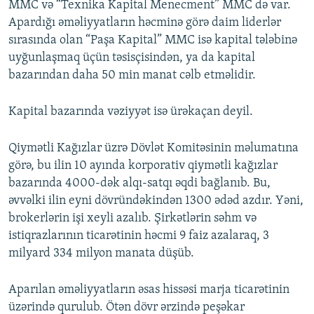
MMC və “Texnika Kapital Menecment” MMC də var.
Apardığı əməliyyatların həcminə görə daim liderlər
sırasında olan “Paşa Kapital” MMC isə kapital tələbinə
uyğunlaşmaq üçün təsisçisindən, ya da kapital
bazarından daha 50 min manat cəlb etməlidir.
Kapital bazarında vəziyyət isə ürəkaçan deyil.
Qiymətli Kağızlar üzrə Dövlət Komitəsinin məlumatına
görə, bu ilin 10 ayında korporativ qiymətli kağızlar
bazarında 4000-dək alqı-satqı əqdi bağlanıb. Bu,
əvvəlki ilin eyni dövründəkindən 1300 ədəd azdır. Yəni,
brokerlərin işi xeyli azalıb. Şirkətlərin səhm və
istiqrazlarının ticarətinin həcmi 9 faiz azalaraq, 3
milyard 334 milyon manata düşüb.
Aparılan əməliyyatların əsas hissəsi marja ticarətinin
üzərində qurulub. Ötən dövr ərzində peşəkar