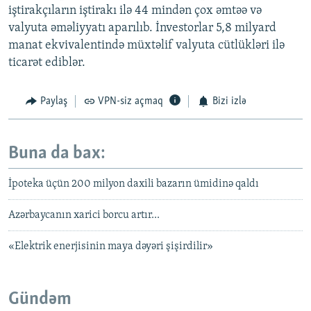
iştirakçıların iştirakı ilə 44 mindən çox əmtəə və
valyuta əməliyyatı aparılıb. İnvestorlar 5,8 milyard
manat ekvivalentində müxtəlif valyuta cütlükləri ilə
ticarət ediblər.
Paylaş
VPN-siz açmaq
Bizi izlə
Buna da bax:
İpoteka üçün 200 milyon daxili bazarın ümidinə qaldı
Azərbaycanın xarici borcu artır...
«Elektrik enerjisinin maya dəyəri şişirdilir»
Gündəm