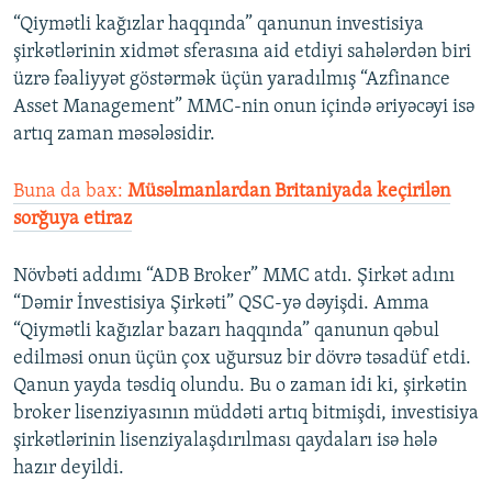
“Qiymətli kağızlar haqqında” qanunun investisiya
şirkətlərinin xidmət sferasına aid etdiyi sahələrdən biri
üzrə fəaliyyət göstərmək üçün yaradılmış “Azfinance
Asset Management” MMC-nin onun içində əriyəcəyi isə
artıq zaman məsələsidir.
Buna da bax:
Müsəlmanlardan Britaniyada keçirilən
sorğuya etiraz
Növbəti addımı “ADB Broker” MMC atdı. Şirkət adını
“Dəmir İnvestisiya Şirkəti” QSC-yə dəyişdi. Amma
“Qiymətli kağızlar bazarı haqqında” qanunun qəbul
edilməsi onun üçün çox uğursuz bir dövrə təsadüf etdi.
Qanun yayda təsdiq olundu. Bu o zaman idi ki, şirkətin
broker lisenziyasının müddəti artıq bitmişdi, investisiya
şirkətlərinin lisenziyalaşdırılması qaydaları isə hələ
hazır deyildi.