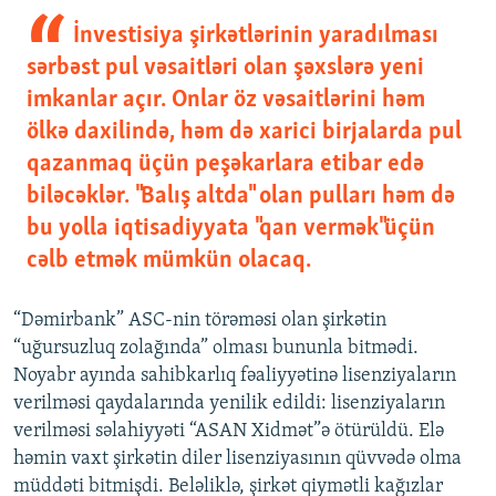
İnvestisiya şirkətlərinin yaradılması
sərbəst pul vəsaitləri olan şəxslərə yeni
imkanlar açır. Onlar öz vəsaitlərini həm
ölkə daxilində, həm də xarici birjalarda pul
qazanmaq üçün peşəkarlara etibar edə
biləcəklər. "Balış altda" olan pulları həm də
bu yolla iqtisadiyyata "qan vermək"üçün
cəlb etmək mümkün olacaq.
“Dəmirbank” ASC-nin törəməsi olan şirkətin
“uğursuzluq zolağında” olması bununla bitmədi.
Noyabr ayında sahibkarlıq fəaliyyətinə lisenziyaların
verilməsi qaydalarında yenilik edildi: lisenziyaların
verilməsi səlahiyyəti “ASAN Xidmət”ə ötürüldü. Elə
həmin vaxt şirkətin diler lisenziyasının qüvvədə olma
müddəti bitmişdi. Beləliklə, şirkət qiymətli kağızlar