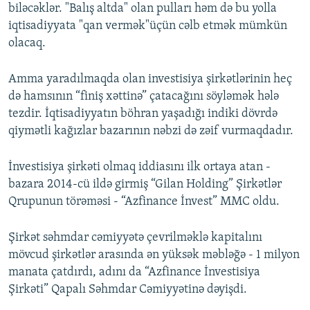
biləcəklər. "Balış altda" olan pulları həm də bu yolla
iqtisadiyyata "qan vermək"üçün cəlb etmək mümkün
olacaq.
Amma yaradılmaqda olan investisiya şirkətlərinin heç
də hamsının “finiş xəttinə” çatacağını söyləmək hələ
tezdir. İqtisadiyyatın böhran yaşadığı indiki dövrdə
qiymətli kağızlar bazarının nəbzi də zəif vurmaqdadır.
İnvestisiya şirkəti olmaq iddiasını ilk ortaya atan -
bazara 2014-cü ildə girmiş “Gilan Holding” Şirkətlər
Qrupunun törəməsi - “Azfinance İnvest” MMC oldu.
Şirkət səhmdar cəmiyyətə çevrilməklə kapitalını
mövcud şirkətlər arasında ən yüksək məbləğə - 1 milyon
manata çatdırdı, adını da “Azfinance İnvestisiya
Şirkəti” Qapalı Səhmdar Cəmiyyətinə dəyişdi.