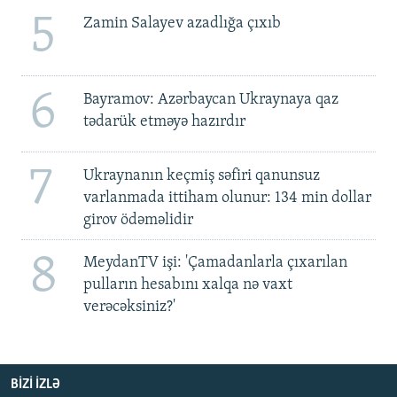
5
Zamin Salayev azadlığa çıxıb
6
Bayramov: Azərbaycan Ukraynaya qaz
tədarük etməyə hazırdır
7
Ukraynanın keçmiş səfiri qanunsuz
varlanmada ittiham olunur: 134 min dollar
girov ödəməlidir
8
MeydanTV işi: 'Çamadanlarla çıxarılan
pulların hesabını xalqa nə vaxt
verəcəksiniz?'
BIZI IZLƏ