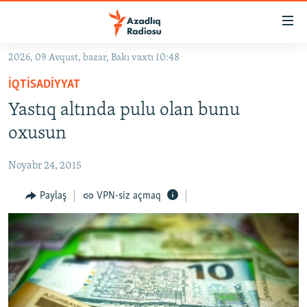
Keçid
linkləri
Əsas
2026, 09 Avqust, bazar, Bakı vaxtı 10:48
məzmuna
GÜNDƏM
İQTISADIYYAT
qayıt
#İZAHLA
Əsas
Yastıq altında pulu olan bunu
KORRUPSIOMETR
naviqasiyaya
oxusun
qayıt
#ƏSLINDƏ
Axtarışa
Noyabr 24, 2015
FƏRQƏ BAX
keç
QANUNI DOĞRU
Paylaş
VPN-siz açmaq
ARAŞDIRMA
MULTIMEDIA
RADIO ARXIV
VIDEO
HAQQIMIZDA
FOTOQALEREYA
OXU ZALI