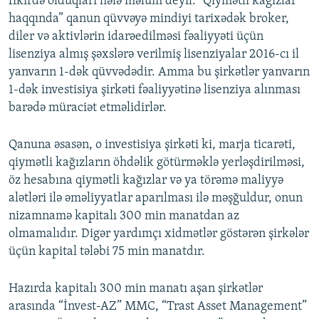
fikirdə olduqları hələ məlum deyil. “Qiymətli kağızlar
haqqında” qanun qüvvəyə mindiyi tarixədək broker,
diler və aktivlərin idarəedilməsi fəaliyyəti üçün
lisenziya almış şəxslərə verilmiş lisenziyalar 2016-cı il
yanvarın 1-dək qüvvədədir. Amma bu şirkətlər yanvarın
1-dək investisiya şirkəti fəaliyyətinə lisenziya alınması
barədə müraciət etməlidirlər.
Qanuna əsasən, o investisiya şirkəti ki, marja ticarəti,
qiymətli kağızların öhdəlik götürməklə yerləşdirilməsi,
öz hesabına qiymətli kağızlar və ya törəmə maliyyə
alətləri ilə əməliyyatlar aparılması ilə məşğuldur, onun
nizamnamə kapitalı 300 min manatdan az
olmamalıdır. Digər yardımçı xidmətlər göstərən şirkələr
üçün kapital tələbi 75 min manatdır.
Hazırda kapitalı 300 min manatı aşan şirkətlər
arasında “İnvest-AZ” MMC, “Trast Asset Management”