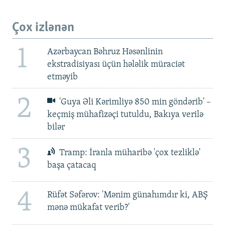
Çox izlənən
1
Azərbaycan Bəhruz Həsənlinin
ekstradisiyası üçün hələlik müraciət
etməyib
2
'Guya Əli Kərimliyə 850 min göndərib' –
keçmiş mühafizəçi tutuldu, Bakıya verilə
bilər
3
Tramp: İranla müharibə 'çox tezliklə'
başa çatacaq
4
Rüfət Səfərov: 'Mənim günahımdır ki, ABŞ
mənə mükafat verib?'