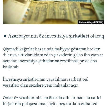
İNFOQRAFIKA
AZƏRBAYCAN ƏDƏBIYYATI KITABXANASI
MISSIYAMIZ
BIZI IZLƏ
KARIKATURA
İSLAM VƏ DEMOKRATIYA
PEŞƏ ETIKASI VƏ JURNALISTIKA STANDARTLARIMIZ
İZ - MƏDƏNIYYƏT PROQRAMI
MATERIALLARIMIZDAN ISTIFADƏ
AZADLIQRADIOSU MOBIL TELEFONUNUZDA
RFE/RL-in bütün saytları
►Azərbaycanın öz investisiya şirkətləri olacaq
BIZIMLƏ ƏLAQƏ
XƏBƏR BÜLLETENLƏRIMIZ
Qiymətli kağızlar bazarında fəaliyyət göstərən broker,
diler və aktivləri idarə edən şirkətlərin gələn ilin yanvar
ayından investisiya şirkətlərinə çevrilməsi prosesinə
başlanıb.
İnvestisiya şirkətlərinin yaradılması sərbəst pul
vəsaitləri olan şəxslərə yeni imkanlar açır.
Onlar öz vəsaitlərini həm ölkə daxilində, həm də xarici
birjalarda pul qazanmaq üçün peşəkarlara etibar edə