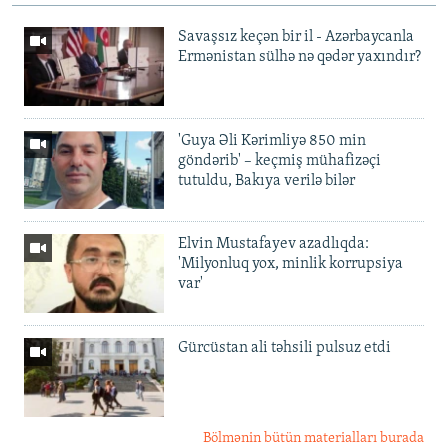
Savaşsız keçən bir il - Azərbaycanla
Ermənistan sülhə nə qədər yaxındır?
'Guya Əli Kərimliyə 850 min
göndərib' – keçmiş mühafizəçi
tutuldu, Bakıya verilə bilər
Elvin Mustafayev azadlıqda:
'Milyonluq yox, minlik korrupsiya
var'
Gürcüstan ali təhsili pulsuz etdi
Bölmənin bütün materialları burada