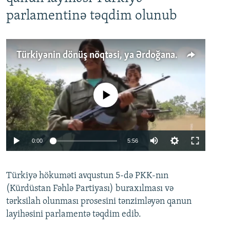
parlamentinə təqdim olunub
Türkiyənin dönüş nöqtəsi, ya Ərdoğana üçüncü şans: PKK ilə qəfil barışıq nə deməkdir?
No media source currently available
Auto
0:00
5:56
240p
Türkiyə hökuməti avqustun 5-də PKK-nın
360p
(Kürdüstan Fəhlə Partiyası) buraxılması və
480p
Auto
240p
360p
480p
tərksilah olunması prosesini tənzimləyən qanun
720p
layihəsini parlamentə təqdim edib.
720p
1080p
1080p