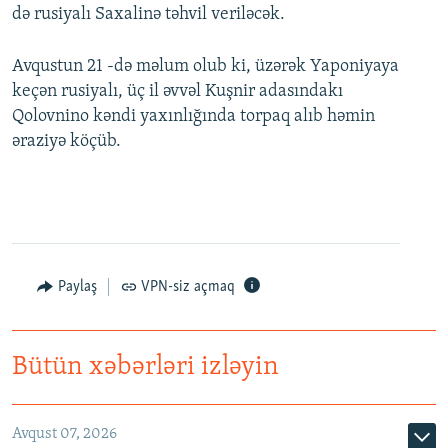
də rusiyalı Saxalinə təhvil veriləcək.
Avqustun 21 -də məlum olub ki, üzərək Yaponiyaya
keçən rusiyalı, üç il əvvəl Kuşnir adasındakı
Qolovnino kəndi yaxınlığında torpaq alıb həmin
əraziyə köçüb.
Paylaş
VPN-siz açmaq
Bütün xəbərləri izləyin
Avqust 07, 2026