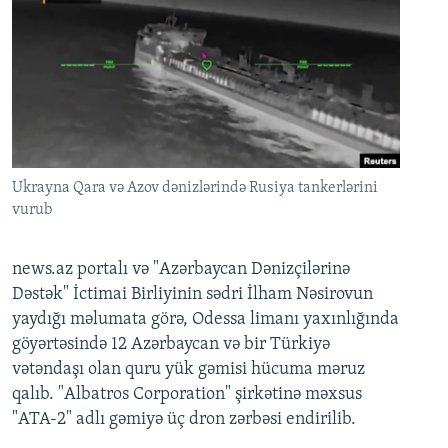
Ukrayna Qara və Azov dənizlərində Rusiya tankerlərini
vurub
news.az portalı və "Azərbaycan Dənizçilərinə
Dəstək" İctimai Birliyinin sədri İlham Nəsirovun
yaydığı məlumata görə, Odessa limanı yaxınlığında
göyərtəsində 12 Azərbaycan və bir Türkiyə
vətəndaşı olan quru yük gəmisi hücuma məruz
qalıb. "Albatros Corporation" şirkətinə məxsus
"ATA-2" adlı gəmiyə üç dron zərbəsi endirilib.