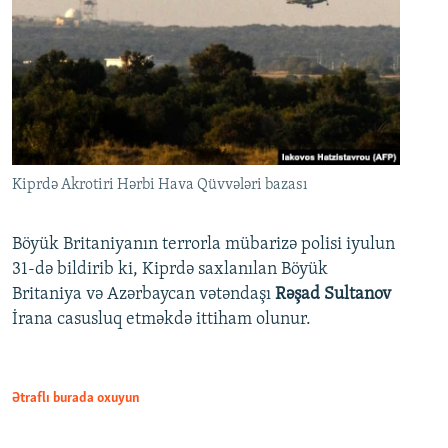
Kiprdə Akrotiri Hərbi Hava Qüvvələri bazası
Böyük Britaniyanın terrorla mübarizə polisi iyulun
31-də bildirib ki, Kiprdə saxlanılan Böyük
Britaniya və Azərbaycan vətəndaşı
Rəşad Sultanov
İrana casusluq etməkdə ittiham olunur.
Ətraflı burada oxuyun