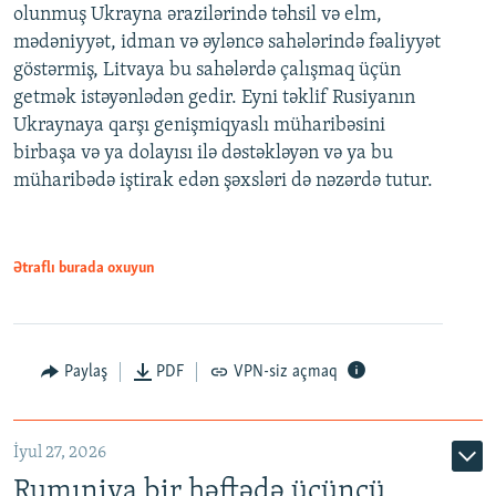
olunmuş Ukrayna ərazilərində təhsil və elm,
mədəniyyət, idman və əyləncə sahələrində fəaliyyət
göstərmiş, Litvaya bu sahələrdə çalışmaq üçün
getmək istəyənlədən gedir. Eyni təklif Rusiyanın
Ukraynaya qarşı genişmiqyaslı müharibəsini
birbaşa və ya dolayısı ilə dəstəkləyən və ya bu
müharibədə iştirak edən şəxsləri də nəzərdə tutur.
Ətraflı burada oxuyun
Paylaş
PDF
VPN-siz açmaq
İyul 27, 2026
Rumıniya bir həftədə üçüncü