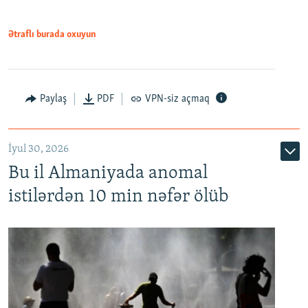
Ətraflı burada oxuyun
Paylaş
PDF
VPN-siz açmaq
İyul 30, 2026
Bu il Almaniyada anomal
istilərdən 10 min nəfər ölüb