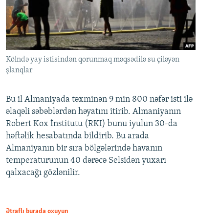
Kölndə yay istisindən qorunmaq məqsədilə su çiləyən
şlanqlar
Bu il Almaniyada təxminən 9 min 800 nəfər isti ilə
əlaqəli səbəblərdən həyatını itirib. Almaniyanın
Robert Kox İnstitutu (RKI) bunu iyulun 30-da
həftəlik hesabatında bildirib. Bu arada
Almaniyanın bir sıra bölgələrində havanın
temperaturunun 40 dərəcə Selsidən yuxarı
qalxacağı gözlənilir.
Ətraflı burada oxuyun