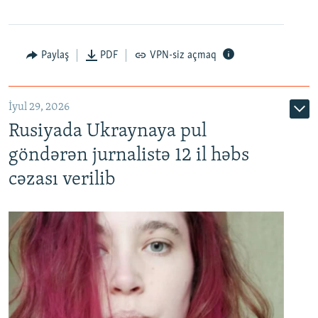
Paylaş
PDF
VPN-siz açmaq
İyul 29, 2026
Rusiyada Ukraynaya pul
göndərən jurnalistə 12 il həbs
cəzası verilib