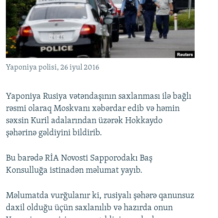
İNFOQRAFIKA
AZƏRBAYCAN ƏDƏBIYYATI KITABXANASI
MISSIYAMIZ
BIZI IZLƏ
KARIKATURA
İSLAM VƏ DEMOKRATIYA
PEŞƏ ETIKASI VƏ JURNALISTIKA STANDARTLARIMIZ
İZ - MƏDƏNIYYƏT PROQRAMI
MATERIALLARIMIZDAN ISTIFADƏ
AZADLIQRADIOSU MOBIL TELEFONUNUZDA
RFE/RL-in bütün saytları
Yaponiya polisi, 26 iyul 2016
BIZIMLƏ ƏLAQƏ
Yaponiya Rusiya vətəndaşının saxlanması ilə bağlı
XƏBƏR BÜLLETENLƏRIMIZ
rəsmi olaraq Moskvanı xəbərdar edib və həmin
səxsin Kuril adalarından üzərək Hokkaydo
şəhərinə gəldiyini bildirib.
Bu barədə RİA Novosti Sapporodakı Baş
Konsulluğa istinadən məlumat yayıb.
Məlumatda vurğulanır ki, rusiyalı şəhərə qanunsuz
daxil olduğu üçün saxlanılıb və hazırda onun