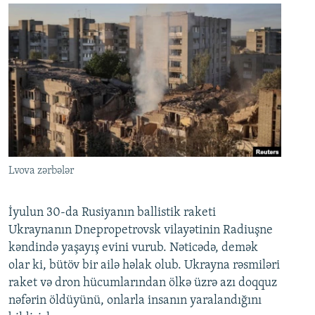
Lvova zərbələr
İyulun 30-da Rusiyanın ballistik raketi
Ukraynanın Dnepropetrovsk vilayətinin Radiuşne
kəndində yaşayış evini vurub. Nəticədə, demək
olar ki, bütöv bir ailə həlak olub. Ukrayna rəsmiləri
raket və dron hücumlarından ölkə üzrə azı doqquz
nəfərin öldüyünü, onlarla insanın yaralandığını