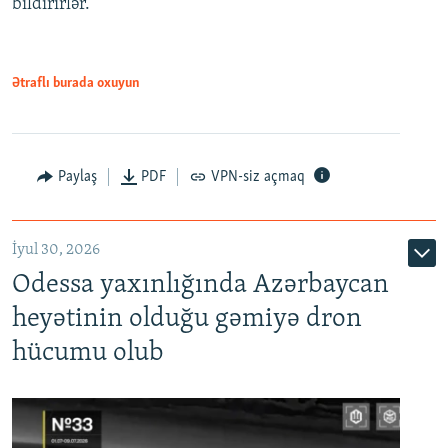
bildirirlər.
Ətraflı burada oxuyun
Paylaş
PDF
VPN-siz açmaq
İyul 30, 2026
Odessa yaxınlığında Azərbaycan
heyətinin olduğu gəmiyə dron
hücumu olub