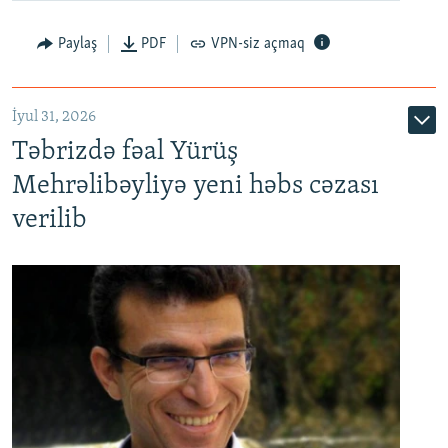
Paylaş
PDF
VPN-siz açmaq
İyul 31, 2026
Təbrizdə fəal Yürüş
Mehrəlibəyliyə yeni həbs cəzası
verilib