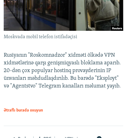
Moskvada mobil telefon istifadəçisi
Rusiyanın "Roskomnadzor" xidməti ölkədə VPN
xidmətlərinə qarşı genişmiqyaslı bloklama aparıb.
20-dən çox populyar hostinq provayderinin IP
ünvanları məhdudlaşdırılıb. Bu barədə "Eksployt"
və "Agentstvo" Telegram kanalları məlumat yayıb.
Ətraflı burada oxuyun