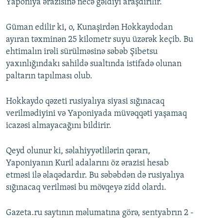
Yaponiya ərazisinə necə gəldiyi araşdırılır.
Güman edilir ki, o, Kunaşirdən Hokkaydodan
ayıran təxminən 25 kilometr suyu üzərək keçib. Bu
ehtimalın irəli sürülməsinə səbəb Şibetsu
yaxınlığındakı sahildə sualtında istifadə olunan
paltarın tapılması olub.
Hokkaydo qəzeti rusiyalıya siyasi sığınacaq
verilmədiyini və Yaponiyada müvəqqəti yaşamaq
icazəsi almayacağını bildirir.
Qeyd olunur ki, səlahiyyətlilərin qərarı,
Yaponiyanın Kuril adalarını öz ərazisi hesab
etməsi ilə əlaqədardır. Bu səbəbdən də rusiyalıya
sığınacaq verilməsi bu mövqeyə zidd olardı.
Gazeta.ru saytının məlumatına görə, sentyabrın 2 -