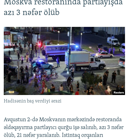
Moskva restoranında partlayışda
azı 3 nəfər ölüb
Hadisənin baş verdiyi ərazi
Avqustun 2-də Moskvanın mərkəzində restoranda
əldəqayırma partlayıcı qurğu işə salınıb, azı 3 nəfər
ölüb, 21 nəfər yaralanıb. İstintaq orqanları