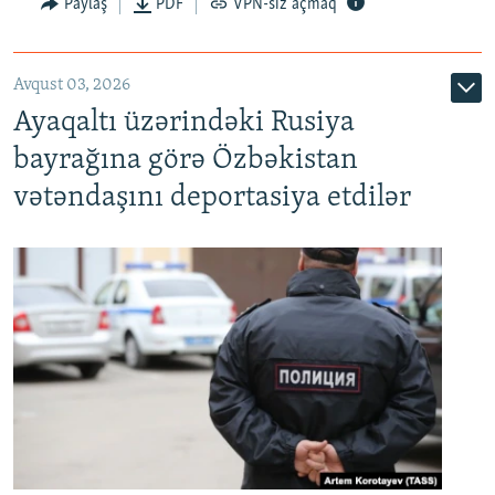
Paylaş
PDF
VPN-siz açmaq
Avqust 03, 2026
Ayaqaltı üzərindəki Rusiya
bayrağına görə Özbəkistan
vətəndaşını deportasiya etdilər