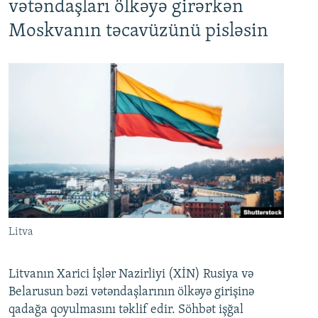
vətəndaşları ölkəyə girərkən
Moskvanın təcavüzünü pisləsin
Litva
Litvanın Xarici İşlər Nazirliyi (XİN) Rusiya və
Belarusun bəzi vətəndaşlarının ölkəyə girişinə
qadağa qoyulmasını təklif edir. Söhbət işğal