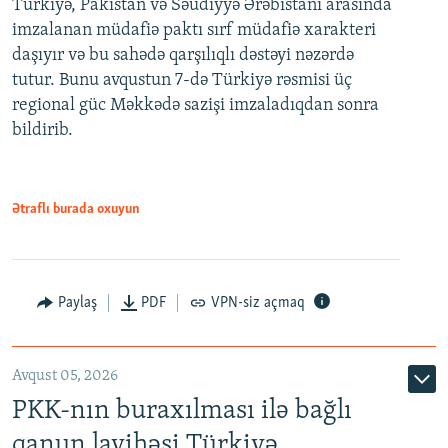
Türkiyə, Pakistan və Səudiyyə Ərəbistanı arasında
imzalanan müdafiə paktı sırf müdafiə xarakteri
daşıyır və bu sahədə qarşılıqlı dəstəyi nəzərdə
tutur. Bunu avqustun 7-də Türkiyə rəsmisi üç
regional güc Məkkədə sazişi imzaladıqdan sonra
bildirib.
Ətraflı burada oxuyun
Paylaş
PDF
VPN-siz açmaq
Avqust 05, 2026
PKK-nın buraxılması ilə bağlı
qanun layihəsi Türkiyə