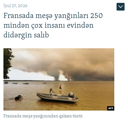
İyul 27, 2026
Fransada meşə yanğınları 250
mindən çox insanı evindən
didərgin salıb
Fransada meşə yanğınından qalxan tüstü