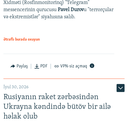
Xidməti (Rosfinmonitorinq) "Telegram"
messencerinin qurucusu
Pavel Durov
u "terrorçular
və ekstremistlər" siyahısına salıb.
Ətraflı burada oxuyun
Paylaş
PDF
VPN-siz açmaq
İyul 30, 2026
Rusiyanın raket zərbəsindən
Ukrayna kəndində bütöv bir ailə
həlak olub