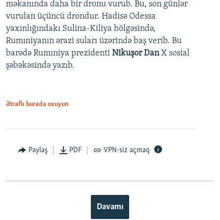
məkanında daha bir dronu vurub. Bu, son günlər
vurulan üçüncü drondur. Hadisə Odessa
yaxınlığındakı Sulina-Kiliya bölgəsində,
Rumıniyanın ərazi suları üzərində baş verib. Bu
barədə Rumıniya prezidenti
Nikuşor Dan
X sosial
şəbəkəsində yazıb.
Ətraflı burada oxuyun
Paylaş
PDF
VPN-siz açmaq
Davamı