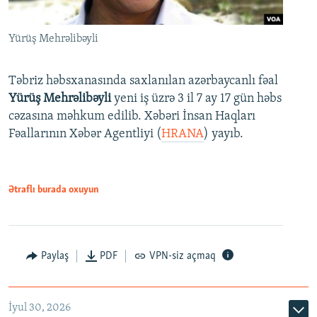
Yürüş Mehrəlibəyli
Təbriz həbsxanasında saxlanılan azərbaycanlı fəal
Yürüş Mehrəlibəyli
yeni iş üzrə 3 il 7 ay 17 gün həbs
cəzasına məhkum edilib. Xəbəri İnsan Haqları
Fəallarının Xəbər Agentliyi (
HRANA
) yayıb.
Ətraflı burada oxuyun
Paylaş
PDF
VPN-siz açmaq
İyul 30, 2026