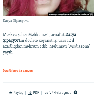
Darya Şipaçyova
Moskva şəhər Məhkəməsi jurnalist
Darya
Şipaçyova
nı dövlətə xəyanət işi üzrə 12 il
azadlıqdan məhrum edib. Məlumatı "Mediazona"
yayıb.
Ətraflı burada oxuyun
Paylaş
PDF
VPN-siz açmaq