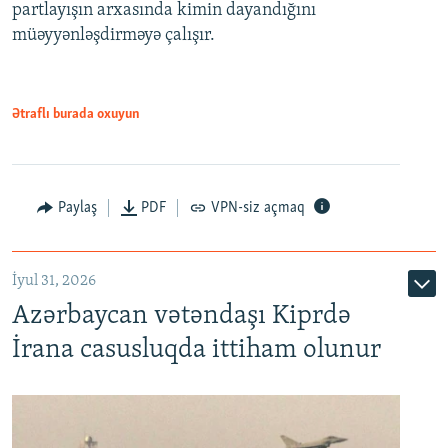
partlayışın arxasında kimin dayandığını
müəyyənləşdirməyə çalışır.
Ətraflı burada oxuyun
Paylaş
PDF
VPN-siz açmaq
İyul 31, 2026
Azərbaycan vətəndaşı Kiprdə
İrana casusluqda ittiham olunur