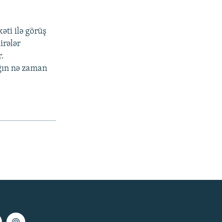
ti ilə görüş
irələr
r.
nğın nə zaman