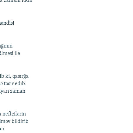
za zamanı itkin
həndisi
nğının
lməsi ilə
b ki, qasırğa
 təsir edib.
rayan zaman
 neftçilərin
imov bildirib
ün