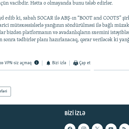
 üçün vacibdir. Hətta o olmayanda bunu tələb edirlər.
d edib ki, sabah SOCAR ilə ABŞ-ın “BOOT and COOTS” şirkə
arici mütəxəssislərlə yanğının söndürülməsi ilə bağlı müzak
lar bizdən platformanın və avadanlıqların sxemini istəyiblə
 sonra tədbirlər planı hazırlanacaq, qərar veriləcək ki ya
.
VPN-siz açmaq
Bizi izlə
Çap et
rləri
BIZI IZLƏ