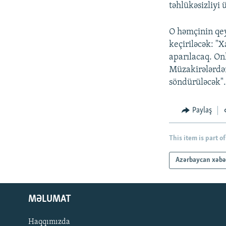
təhlükəsizliyi
O həmçinin qey
keçiriləcək: "X
aparılacaq. On
Müzakirələrdən
söndürüləcək"
Paylaş
This item is part of
Azərbaycan xəbə
MƏLUMAT
Haqqımızda