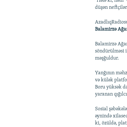
"Hələ ki, həm 
düşən neftçilər
AzadlıqRadiosu
Balamirzə Ağa
Balamirzə Ağar
söndürülməsi i
məşğuldur.
Yanğının məhz 
və külək platf
Boru yüksək d
yaranan qığılc
Sosial şəbəkəl
əynində xilase
ki, özüldə, pla