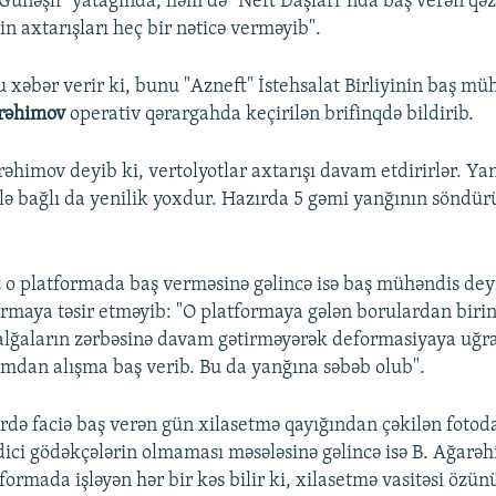
"Günəşli" yatağında, həm də "Neft Daşları"nda baş verən qə
in axtarışları heç bir nəticə verməyib".
 xəbər verir ki, bunu "Azneft" İstehsalat Birliyinin baş mü
rəhimov
operativ qərargahda keçirilən brifinqdə bildirib.
əhimov deyib ki, vertolyotlar axtarışı davam etdirirlər. Ya
lə bağlı da yenilik yoxdur. Hazırda 5 gəmi yanğının söndürü
o platformada baş verməsinə gəlincə isə baş mühəndis deyi
ormaya təsir etməyib: "O platformaya gələn borulardan birinə
alğaların zərbəsinə davam gətirməyərək deformasiyaya uğ
ımdan alışma baş verib. Bu da yanğına səbəb olub".
ərdə faciə baş verən gün xilasetmə qayığından çəkilən fotoda
dici gödəkçələrin olmaması məsələsinə gəlincə isə B. Ağarəh
tformada işləyən hər bir kəs bilir ki, xilasetmə vasitəsi özün