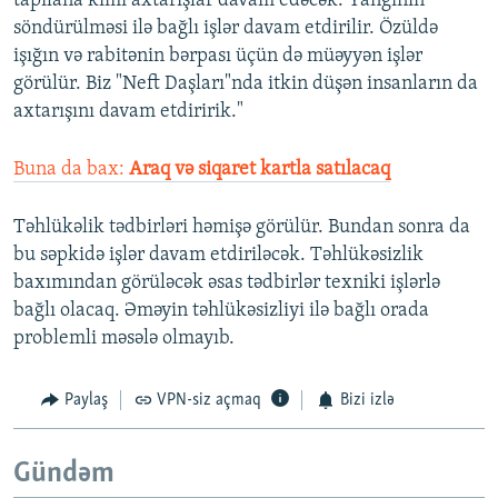
tapılana kimi axtarışlar davam edəcək. Yanğının
söndürülməsi ilə bağlı işlər davam etdirilir. Özüldə
işığın və rabitənin bərpası üçün də müəyyən işlər
görülür. Biz "Neft Daşları"nda itkin düşən insanların da
axtarışını davam etdiririk."
Buna da bax:
Araq və siqaret kartla satılacaq
Təhlükəlik tədbirləri həmişə görülür. Bundan sonra da
bu səpkidə işlər davam etdiriləcək. Təhlükəsizlik
baxımından görüləcək əsas tədbirlər texniki işlərlə
bağlı olacaq. Əməyin təhlükəsizliyi ilə bağlı orada
problemli məsələ olmayıb.
Paylaş
VPN-siz açmaq
Bizi izlə
Gündəm