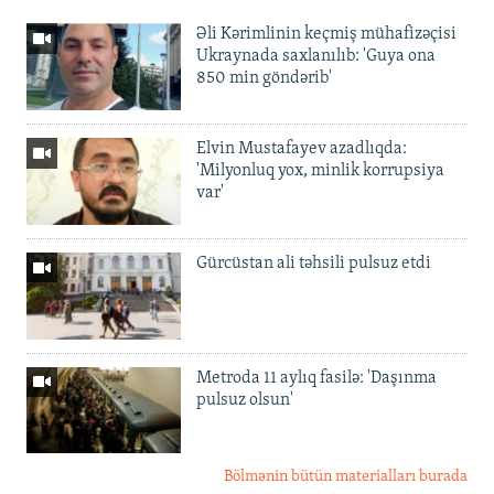
Əli Kərimlinin keçmiş mühafizəçisi
Ukraynada saxlanılıb: 'Guya ona
850 min göndərib'
Elvin Mustafayev azadlıqda:
'Milyonluq yox, minlik korrupsiya
var'
Gürcüstan ali təhsili pulsuz etdi
Metroda 11 aylıq fasilə: 'Daşınma
pulsuz olsun'
Bölmənin bütün materialları burada