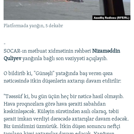
İNFOQRAFIKA
AZƏRBAYCAN ƏDƏBIYYATI KITABXANASI
MISSIYAMIZ
BIZI IZLƏ
KARIKATURA
İSLAM VƏ DEMOKRATIYA
PEŞƏ ETIKASI VƏ JURNALISTIKA STANDARTLARIMIZ
Platformada yanğın, 5 dekabr
İZ - MƏDƏNIYYƏT PROQRAMI
MATERIALLARIMIZDAN ISTIFADƏ
AZADLIQRADIOSU MOBIL TELEFONUNUZDA
RFE/RL-in bütün saytları
-
BIZIMLƏ ƏLAQƏ
SOCAR-ın mətbuat xidmətinin rəhbəri
Nizaməddin
Quliyev
yanğınla bağlı son vəziyyəti açıqlayıb.
XƏBƏR BÜLLETENLƏRIMIZ
O bildirib ki, "Günəşli" yatağında baş verən qəza
nəticəsində itkin düşənlərin axtarışı davam etdirilir:
"Təəssüf ki, bu gün üçün heç bir nəticə hasil olmayıb.
Hava proqnozlara görə hava şəraiti sabahdan
kəskinləşəcək. Küləyin sürətindən asılı olaraq, təbii
şərait imkan verdiyi dərəcədə axtarışlar davam edəcək.
Biz ümidimizi üzmürük. İtkin düşən sonuncu neftçi