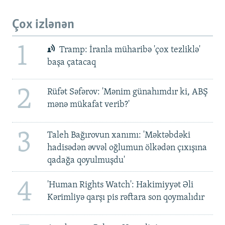
Çox izlənən
1
Tramp: İranla müharibə 'çox tezliklə'
başa çatacaq
2
Rüfət Səfərov: 'Mənim günahımdır ki, ABŞ
mənə mükafat verib?'
3
Taleh Bağırovun xanımı: 'Məktəbdəki
hadisədən əvvəl oğlumun ölkədən çıxışına
qadağa qoyulmuşdu'
4
'Human Rights Watch': Hakimiyyət Əli
Kərimliyə qarşı pis rəftara son qoymalıdır