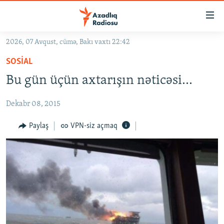
Keçid
linkləri
Əsas
2026, 07 Avqust, cümə, Bakı vaxtı 22:42
məzmuna
GÜNDƏM
SOSIAL
qayıt
#İZAHLA
Əsas
Bu gün üçün axtarışın nəticəsi...
KORRUPSIOMETR
naviqasiyaya
qayıt
Dekabr 08, 2015
#ƏSLINDƏ
Axtarışa
FƏRQƏ BAX
Paylaş
VPN-siz açmaq
keç
QANUNI DOĞRU
ARAŞDIRMA
MULTIMEDIA
RADIO ARXIV
VIDEO
HAQQIMIZDA
FOTOQALEREYA
OXU ZALI