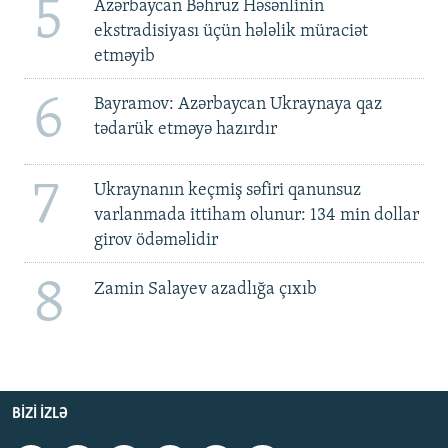
5
Azərbaycan Bəhruz Həsənlinin
ekstradisiyası üçün hələlik müraciət
etməyib
6
Bayramov: Azərbaycan Ukraynaya qaz
tədarük etməyə hazırdır
7
Ukraynanın keçmiş səfiri qanunsuz
varlanmada ittiham olunur: 134 min dollar
girov ödəməlidir
8
Zamin Salayev azadlığa çıxıb
BIZI IZLƏ