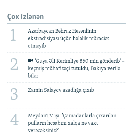
Çox izlənən
1
Azərbaycan Bəhruz Həsənlinin
ekstradisiyası üçün hələlik müraciət
etməyib
2
'Guya Əli Kərimliyə 850 min göndərib' –
keçmiş mühafizəçi tutuldu, Bakıya verilə
bilər
3
Zamin Salayev azadlığa çıxıb
4
MeydanTV işi: 'Çamadanlarla çıxarılan
pulların hesabını xalqa nə vaxt
verəcəksiniz?'