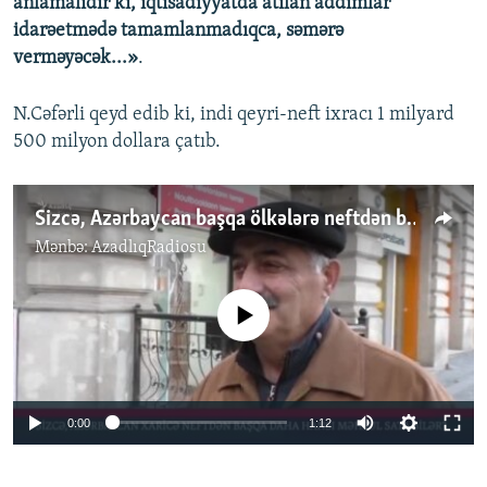
anlamalıdır ki, iqtisadiyyatda atılan addımlar
idarəetmədə tamamlanmadıqca, səmərə
verməyəcək...»
.
N.Cəfərli qeyd edib ki, indi qeyri-neft ixracı 1 milyard
500 milyon dollara çatıb.
Sizcə, Azərbaycan başqa ölkələrə neftdən başqa hansı məhsullar sata bilər?
Mənbə:
AzadlıqRadiosu
No media source currently available
0:00
1:12