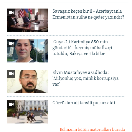
Savaşsız keçən bir il - Azərbaycanla
Ermənistan sülhə nə qədər yaxındır?
'Guya Əli Kərimliyə 850 min
göndərib' – keçmiş mühafizəçi
tutuldu, Bakıya verilə bilər
Elvin Mustafayev azadlıqda:
'Milyonluq yox, minlik korrupsiya
var'
Gürcüstan ali təhsili pulsuz etdi
Bölmənin bütün materialları burada