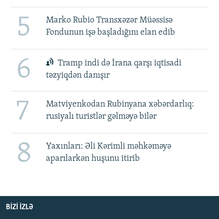
5
Marko Rubio Transxəzər Müəssisə
Fondunun işə başladığını elan edib
6
Tramp indi də İrana qarşı iqtisadi
təzyiqdən danışır
7
Matviyenkodan Rubinyana xəbərdarlıq:
rusiyalı turistlər gəlməyə bilər
8
Yaxınları: Əli Kərimli məhkəməyə
aparılarkən huşunu itirib
BIZI IZLƏ