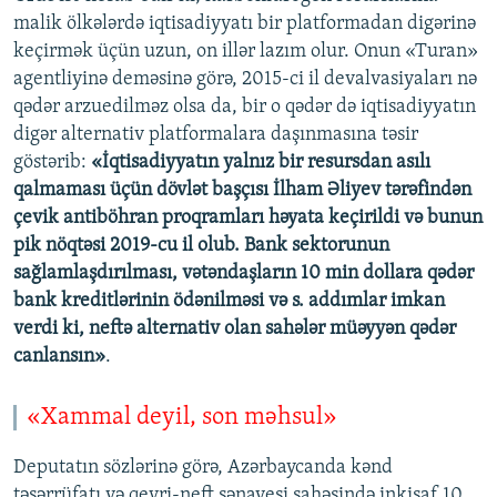
malik ölkələrdə iqtisadiyyatı bir platformadan digərinə
keçirmək üçün uzun, on illər lazım olur. Onun «Turan»
agentliyinə deməsinə görə, 2015-ci il devalvasiyaları nə
qədər arzuedilməz olsa da, bir o qədər də iqtisadiyyatın
digər alternativ platformalara daşınmasına təsir
göstərib:
«İqtisadiyyatın yalnız bir resursdan asılı
qalmaması üçün dövlət başçısı İlham Əliyev tərəfindən
çevik antiböhran proqramları həyata keçirildi və bunun
pik nöqtəsi 2019-cu il olub. Bank sektorunun
sağlamlaşdırılması, vətəndaşların 10 min dollara qədər
bank kreditlərinin ödənilməsi və s. addımlar imkan
verdi ki, neftə alternativ olan sahələr müəyyən qədər
canlansın»
.
«Xammal deyil, son məhsul»
Deputatın sözlərinə görə, Azərbaycanda kənd
təsərrüfatı və qeyri-neft sənayesi sahəsində inkişaf 10