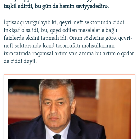
təşkil edirdi, bu gün də həmin səviyyədədir»
.
İqtisadçı vurğulayıb ki, qeyri-neft sektorunda ciddi
inkişaf olsa idi, bu, qeyd edilən məsələlərlə bağlı
faizlərdə əksini tapmalı idi. Onun sözlərinə görə, qeyri-
neft sektorunda kənd təsərrüfatı məhsullarının
ixracatında rəqəmsal artım var, amma bu artım o qədər
də ciddi deyil.