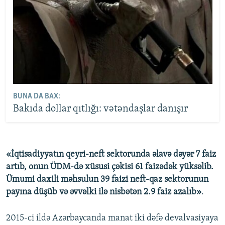
BUNA DA BAX:
Bakıda dollar qıtlığı: vətəndaşlar danışır
«İqtisadiyyatın qeyri-neft sektorunda əlavə dəyər 7 faiz
artıb, onun ÜDM-də xüsusi çəkisi 61 faizədək yüksəlib.
Ümumi daxili məhsulun 39 faizi neft-qaz sektorunun
payına düşüb və əvvəlki ilə nisbətən 2.9 faiz azalıb»
.
2015-ci ildə Azərbaycanda manat iki dəfə devalvasiyaya