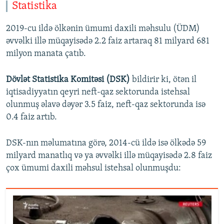
Statistika
2019-cu ildə ölkənin ümumi daxili məhsulu (ÜDM)
əvvəlki illə müqayisədə 2.2 faiz artaraq 81 milyard 681
milyon manata çatıb.
Dövlət Statistika Komitəsi (DSK)
bildirir ki, ötən il
iqtisadiyyatın qeyri neft-qaz sektorunda istehsal
olunmuş əlavə dəyər 3.5 faiz, neft-qaz sektorunda isə
0.4 faiz artıb.
DSK-nın məlumatına görə, 2014-cü ildə isə ölkədə 59
milyard manatlıq və ya əvvəlki illə müqayisədə 2.8 faiz
çox ümumi daxili məhsul istehsal olunmuşdu: