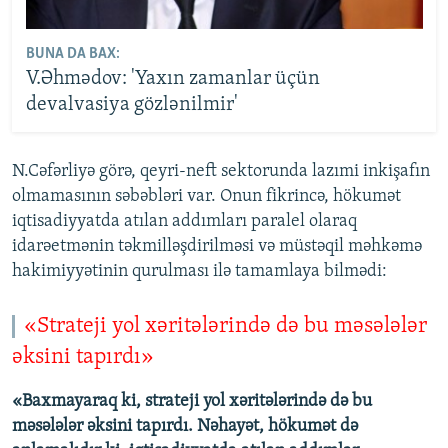
BUNA DA BAX:
V.Əhmədov: 'Yaxın zamanlar üçün
devalvasiya gözlənilmir'
N.Cəfərliyə görə, qeyri-neft sektorunda lazımi inkişafın
olmamasının səbəbləri var. Onun fikrincə, hökumət
iqtisadiyyatda atılan addımları paralel olaraq
idarəetmənin təkmilləşdirilməsi və müstəqil məhkəmə
hakimiyyətinin qurulması ilə tamamlaya bilmədi:
«Strateji yol xəritələrində də bu məsələlər
əksini tapırdı»
«Baxmayaraq ki, strateji yol xəritələrində də bu
məsələlər əksini tapırdı. Nəhayət, hökumət də