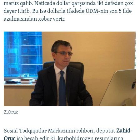
məruz qalıb. Nəticədə dollar qarşısında iki dəfədən çox
dəyər itirib. Bu isə dollarla ifadədə ÜDM-nin son 5 ildə
azalmasından xəbər verir.
Z.Oruc
Sosial Tədqiqatlar Mərkəzinin rəhbəri, deputat
Zahid
Oruc
isə hesab edir ki, karbohidrogen resurslarına