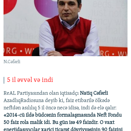
N.Cəfərli
5 il əvvəl və indi
ReAL Partiyasından olan iqtisadçı
Natiq Cəfərli
AzadlıqRadiosuna deyib ki, faiz etibarilə ölkədə
neftdən asılılıq 5 il öncə necə idisə, indi də elə qalır:
«2014-cü ildə büdcənin formalaşmasında Neft Fondu
50 faiz rola malik idi. Bu gün isə 49 faizdir. O vaxt
enerjidaşıyıcılar xarici ticarət dövriyyəsinin 90 faizini