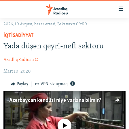
Keçid
linkləri
Əsas
2026, 10 Avqust, bazar ertəsi, Bakı vaxtı 09:50
məzmuna
GÜNDƏM
İQTISADIYYAT
qayıt
#İZAHLA
Əsas
Yada düşən qeyri-neft sektoru
KORRUPSIOMETR
naviqasiyaya
qayıt
AzadlıqRadiosu ©
#ƏSLINDƏ
Axtarışa
Mart 10, 2020
FƏRQƏ BAX
keç
QANUNI DOĞRU
Paylaş
VPN-siz açmaq
ARAŞDIRMA
Azərbaycan kəndlisi niyə varlana bilmir?
MULTIMEDIA
RADIO ARXIV
VIDEO
HAQQIMIZDA
FOTOQALEREYA
OXU ZALI
No media source currently available