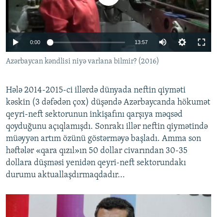
İNFOQRAFIKA
AZƏRBAYCAN ƏDƏBIYYATI KITABXANASI
MISSIYAMIZ
BIZI IZLƏ
KARIKATURA
İSLAM VƏ DEMOKRATIYA
PEŞƏ ETIKASI VƏ JURNALISTIKA STANDARTLARIMIZ
0:00
13:57
İZ - MƏDƏNIYYƏT PROQRAMI
MATERIALLARIMIZDAN ISTIFADƏ
AZADLIQRADIOSU MOBIL TELEFONUNUZDA
Azərbaycan kəndlisi niyə varlana bilmir? (2016)
RFE/RL-in bütün saytları
BIZIMLƏ ƏLAQƏ
Hələ 2014-2015-ci illərdə dünyada neftin qiyməti
XƏBƏR BÜLLETENLƏRIMIZ
kəskin (3 dəfədən çox) düşəndə Azərbaycanda hökumət
qeyri-neft sektorunun inkişafını qarşıya məqsəd
qoyduğunu açıqlamışdı. Sonrakı illər neftin qiymətində
müəyyən artım özünü göstərməyə başladı. Amma son
həftələr «qara qızıl»ın 50 dollar civarından 30-35
dollara düşməsi yenidən qeyri-neft sektorundakı
durumu aktuallaşdırmaqdadır...