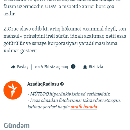
faizin üzərindədir, ÜDM-ə nisbətdə xarici borc çox
azdır.
Z.Oruc əlavə edib ki, artıq hökumət «xammal deyil, son
məhsul» prinsipini irəli sürür, idxalı azaltmaq xətti əsas
götürülür və sənaye korporasiyası yaradılması buna
xidmət göstərir.
Paylaş
VPN-siz açmaq
Bizi izlə
AzadlıqRadiosu ©
-
MÜTLƏQ
hiperlinklə istinad verilməlidir.
- İcazə olmadan fotolarımızı təkrar dərc etməyin.
İstifadə şərtləri haqda
ətraflı burada
Gündəm