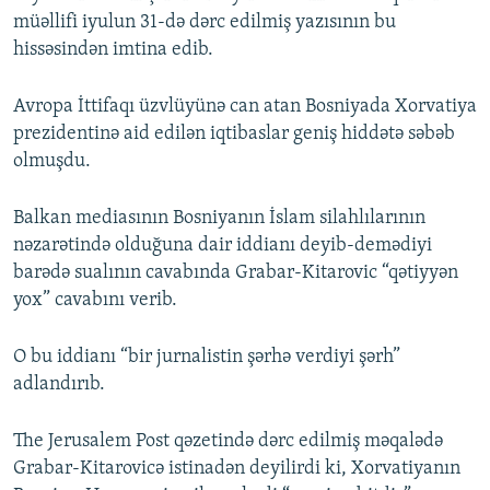
müəllifi iyulun 31-də dərc edilmiş yazısının bu
hissəsindən imtina edib.
Avropa İttifaqı üzvlüyünə can atan Bosniyada Xorvatiya
prezidentinə aid edilən iqtibaslar geniş hiddətə səbəb
olmuşdu.
Balkan mediasının Bosniyanın İslam silahlılarının
nəzarətində olduğuna dair iddianı deyib-demədiyi
barədə sualının cavabında Grabar-Kitarovic “qətiyyən
yox” cavabını verib.
O bu iddianı “bir jurnalistin şərhə verdiyi şərh”
adlandırıb.
The Jerusalem Post qəzetində dərc edilmiş məqalədə
Grabar-Kitarovicə istinadən deyilirdi ki, Xorvatiyanın