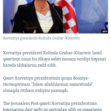
İNFOQRAFIKA
AZƏRBAYCAN ƏDƏBIYYATI KITABXANASI
MISSIYAMIZ
BIZI IZLƏ
KARIKATURA
İSLAM VƏ DEMOKRATIYA
PEŞƏ ETIKASI VƏ JURNALISTIKA STANDARTLARIMIZ
İZ - MƏDƏNIYYƏT PROQRAMI
MATERIALLARIMIZDAN ISTIFADƏ
AZADLIQRADIOSU MOBIL TELEFONUNUZDA
RFE/RL-in bütün saytları
Xorvatiya prezidenti Kolinda Grabar-Kitarovic
BIZIMLƏ ƏLAQƏ
XƏBƏR BÜLLETENLƏRIMIZ
Xorvatiya prezidenti Kolinda Grabar-Kitarovic İsrail
qəzetinin onun bu ölkəyə səfəri zamanı verdiyi bəyanat
barədə iddialarını rədd edib.
Qəzet Xorvatiya prezidentinin qonşu Bosniya-
Herseqovinanı “İslam silahlılarının nəzarətində”
olmaqda ittiham etdiyini yazmışdı.
The Jerusalem Post qəzeti Xorvatiya prezidentinin
bəyanatına dair şərhi öz saytından silib və məqalənin