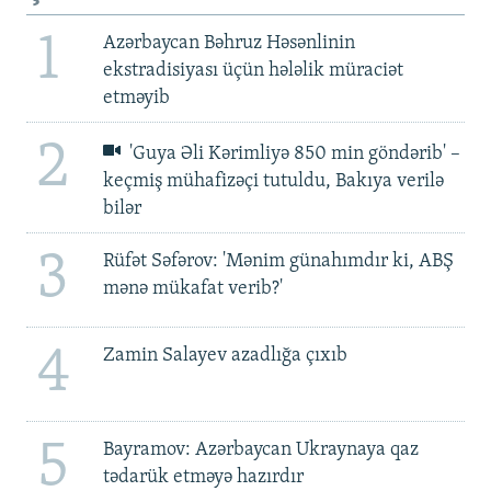
1
Azərbaycan Bəhruz Həsənlinin
ekstradisiyası üçün hələlik müraciət
etməyib
2
'Guya Əli Kərimliyə 850 min göndərib' –
keçmiş mühafizəçi tutuldu, Bakıya verilə
bilər
3
Rüfət Səfərov: 'Mənim günahımdır ki, ABŞ
mənə mükafat verib?'
4
Zamin Salayev azadlığa çıxıb
5
Bayramov: Azərbaycan Ukraynaya qaz
tədarük etməyə hazırdır