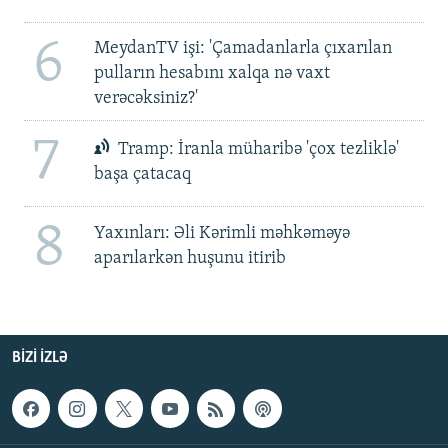
6
MeydanTV işi: 'Çamadanlarla çıxarılan
pulların hesabını xalqa nə vaxt
verəcəksiniz?'
7
Tramp: İranla müharibə 'çox tezliklə'
başa çatacaq
8
Yaxınları: Əli Kərimli məhkəməyə
aparılarkən huşunu itirib
BIZI IZLƏ