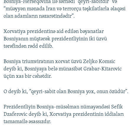
Bosniya-Herseqovina ilə sərhədi “qeyri-sabitdir” və
“müəyyən mənada İran və terrorçu təşkilatlarla əlaqəsi
olan adamların nəzarətindədir”.
Xorvatiya prezidentinə aid edilən bəyanatlar
Bosniyanın müştərək prezidentliyinin iki üzvü
tərəfindən rədd edilib.
Bosniya triumviratının xorvat üzvü Zeljko Komsic
deyib ki, Bosniyaya belə münasibət Grabar-Kitarovic
üçün xas bir cəhətdir.
O deyib ki, “qeyri-sabit olan Bosniya yox, onun özüdür”.
Prezidentliyin Bosniya-müsəlman nümayəndəsi Sefik
Dzaferovic deyib ki, Xorvatiya prezidentinin iddiaları
tamamailə əsassızdır.