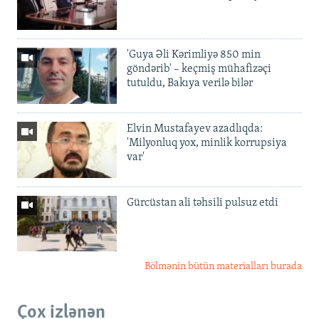
'Guya Əli Kərimliyə 850 min
göndərib' – keçmiş mühafizəçi
tutuldu, Bakıya verilə bilər
Elvin Mustafayev azadlıqda:
'Milyonluq yox, minlik korrupsiya
var'
Gürcüstan ali təhsili pulsuz etdi
Bölmənin bütün materialları burada
Çox izlənən