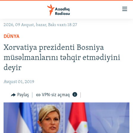
Keçid
linkləri
Əsas
2026, 09 Avqust, bazar, Bakı vaxtı 18:27
məzmuna
GÜNDƏM
DÜNYA
qayıt
#İZAHLA
Əsas
Xorvatiya prezidenti Bosniya
KORRUPSIOMETR
naviqasiyaya
müsəlmanlarını təhqir etmədiyini
qayıt
#ƏSLINDƏ
deyir
Axtarışa
FƏRQƏ BAX
keç
Avqust 01, 2019
QANUNI DOĞRU
Paylaş
VPN-siz açmaq
ARAŞDIRMA
MULTIMEDIA
RADIO ARXIV
VIDEO
HAQQIMIZDA
FOTOQALEREYA
OXU ZALI