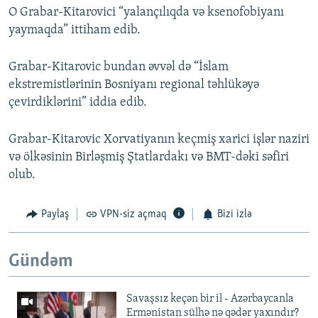
O Grabar-Kitarovici “yalançılıqda və ksenofobiyanı
yaymaqda” ittiham edib.
Grabar-Kitarovic bundan əvvəl də “İslam
ekstremistlərinin Bosniyanı regional təhlükəyə
çevirdiklərini” iddia edib.
Grabar-Kitarovic Xorvatiyanın keçmiş xarici işlər naziri
və ölkəsinin Birləşmiş Ştatlardakı və BMT-dəki səfiri
olub.
Paylaş
VPN-siz açmaq
Bizi izlə
Gündəm
Savaşsız keçən bir il - Azərbaycanla
Ermənistan sülhə nə qədər yaxındır?