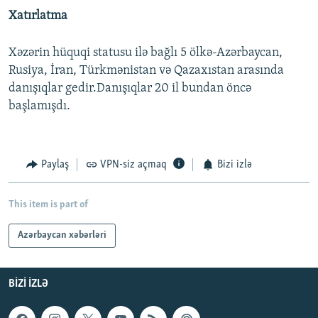
Xatırlatma
Xəzərin hüquqi statusu ilə bağlı 5 ölkə-Azərbaycan,
Rusiya, İran, Türkmənistan və Qazaxıstan arasında
danışıqlar gedir.Danışıqlar 20 il bundan öncə
başlamışdı.
Paylaş
VPN-siz açmaq
Bizi izlə
This item is part of
Azərbaycan xəbərləri
BIZI IZLƏ