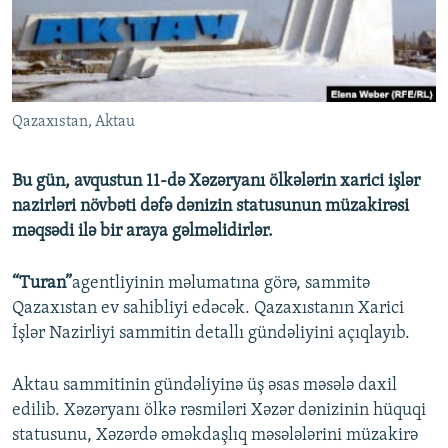
İNFOQRAFIKA
AZƏRBAYCAN ƏDƏBIYYATI KITABXANASI
MISSIYAMIZ
BIZI IZLƏ
KARIKATURA
İSLAM VƏ DEMOKRATIYA
PEŞƏ ETIKASI VƏ JURNALISTIKA STANDARTLARIMIZ
İZ - MƏDƏNIYYƏT PROQRAMI
MATERIALLARIMIZDAN ISTIFADƏ
Qazaxıstan, Aktau
AZADLIQRADIOSU MOBIL TELEFONUNUZDA
RFE/RL-in bütün saytları
BIZIMLƏ ƏLAQƏ
Bu gün, avqustun 11-də Xəzəryanı ölkələrin xarici işlər
XƏBƏR BÜLLETENLƏRIMIZ
nazirləri növbəti dəfə dənizin statusunun müzakirəsi
məqsədi ilə bir araya gəlməlidirlər.
“Turan”
agentliyinin məlumatına görə, sammitə
Qazaxıstan ev sahibliyi edəcək. Qazaxıstanın Xarici
İşlər Nazirliyi sammitin detallı gündəliyini açıqlayıb.
Aktau sammitinin gündəliyinə üş əsas məsələ daxil
edilib. Xəzəryanı ölkə rəsmiləri Xəzər dənizinin hüquqi
statusunu, Xəzərdə əməkdaşlıq məsələlərini müzakirə