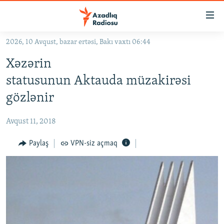
Keçid
linkləri
Əsas
2026, 10 Avqust, bazar ertəsi, Bakı vaxtı 06:44
məzmuna
GÜNDƏM
Xəzərin
qayıt
#İZAHLA
Əsas
statusunun Aktauda müzakirəsi
KORRUPSIOMETR
naviqasiyaya
gözlənir
qayıt
#ƏSLINDƏ
Axtarışa
Avqust 11, 2018
FƏRQƏ BAX
keç
QANUNI DOĞRU
Paylaş
VPN-siz açmaq
ARAŞDIRMA
MULTIMEDIA
RADIO ARXIV
VIDEO
HAQQIMIZDA
FOTOQALEREYA
OXU ZALI