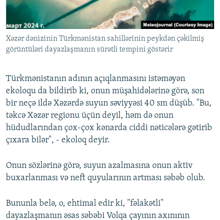
Xəzər dənizinin Türkmənistan sahillərinin peykdən çəkilmiş
görüntüləri dayazlaşmanın sürətli tempini göstərir
Türkmənistanın adının açıqlanmasını istəməyən
ekoloqu da bildirib ki, onun müşahidələrinə görə, son
bir neçə ildə Xəzərdə suyun səviyyəsi 40 sm düşüb. "Bu,
təkcə Xəzər regionu üçün deyil, həm də onun
hüdudlarından çox-çox kənarda ciddi nəticələrə gətirib
çıxara bilər", - ekoloq deyir.
Onun sözlərinə görə, suyun azalmasına onun aktiv
buxarlanması və neft quyularının artması səbəb olub.
Bununla belə, o, ehtimal edir ki, "fəlakətli"
dayazlaşmanın əsas səbəbi Volqa çayının axınının