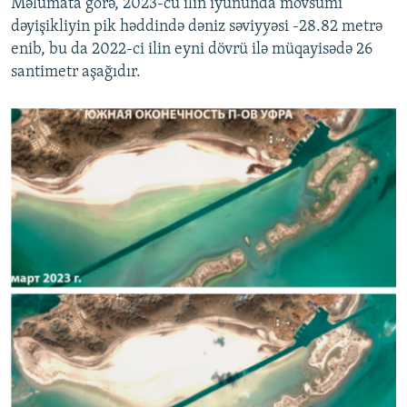
Məlumata görə, 2023-cü ilin iyununda mövsümi
dəyişikliyin pik həddində dəniz səviyyəsi -28.82 metrə
enib, bu da 2022-ci ilin eyni dövrü ilə müqayisədə 26
santimetr aşağıdır.