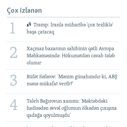
Çox izlənən
1
Tramp: İranla müharibə 'çox tezliklə'
başa çatacaq
2
Xaçmaz bazarının sahibinin qətli Avropa
Məhkəməsində: Hökumətdən cavab tələb
olunur
3
Rüfət Səfərov: 'Mənim günahımdır ki, ABŞ
mənə mükafat verib?'
4
Taleh Bağırovun xanımı: 'Məktəbdəki
hadisədən əvvəl oğlumun ölkədən çıxışına
qadağa qoyulmuşdu'