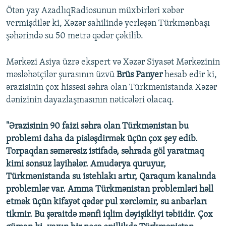
Ötən yay AzadlıqRadiosunun müxbirləri xəbər
vermişdilər ki, Xəzər sahilində yerləşən Türkmənbaşı
şəhərində su 50 metrə qədər çəkilib.
Mərkəzi Asiya üzrə ekspert və Xəzər Siyasət Mərkəzinin
məsləhətçilər şurasının üzvü
Brüs Panyer
hesab edir ki,
ərazisinin çox hissəsi səhra olan Türkmənistanda Xəzər
dənizinin dayazlaşmasının nəticələri olacaq.
"Ərazisinin 90 faizi səhra olan Türkmənistan bu
problemi daha da pisləşdirmək üçün çox şey edib.
Torpaqdan səmərəsiz istifadə, səhrada göl yaratmaq
kimi sonsuz layihələr. Amudərya quruyur,
Türkmənistanda su istehlakı artır, Qaraqum kanalında
problemlər var. Amma Türkmənistan problemləri həll
etmək üçün kifayət qədər pul xərcləmir, su anbarları
tikmir. Bu şəraitdə mənfi iqlim dəyişikliyi təbiidir. Çox