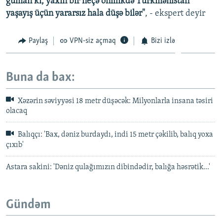
güman ki, yaxın bir neçə onillikdə Türkmənistan
yaşayış üçün yararsız hala düşə bilər"
, - ekspert deyir
Paylaş
VPN-siz açmaq
Bizi izlə
Buna da bax:
Xəzərin səviyyəsi 18 metr düşəcək: Milyonlarla insana təsiri
olacaq
Balıqçı: 'Bax, dəniz burdaydı, indi 15 metr çəkilib, balıq yoxa
çıxıb'
Astara sakini: 'Dəniz qulağımızın dibindədir, balığa həsrətik...'
Gündəm