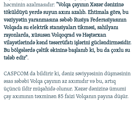
həcminin azalmasıdır:
"Volqa çayının Xəzər dənizinə
töküldüyü yerdə suyun axını azalıb. Ehtimala görə, bu
vəziyyətin yaranmasına səbəb Rusiya Federasiyasının
Volqada su elektrik stansiyaları tikməsi, sahilyanı
rayonlarda, xüsusən Volqoqrad və Həştərxan
vilayətlərində kənd təsərrüfatı işlərini gücləndirməsidir.
Bu bölgələrdə çəltik əkininə başlanıb ki, bu da çoxlu su
tələb edir"
.
CASPCOM da bildirir ki, dəniz səviyyəsinin düşməsinin
əsas səbəbi Volqa çayının az axımıdır və bu, artıq
üçüncü ildir müşahidə olunur. Xəzər dənizinə ümumi
çay axımının təxminən 85 faizi Volqanın payına düşür.