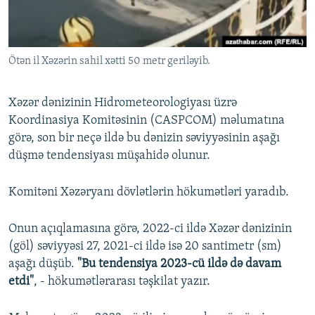
İNFOQRAFIKA
AZƏRBAYCAN ƏDƏBIYYATI KITABXANASI
MISSIYAMIZ
BIZI IZLƏ
KARIKATURA
İSLAM VƏ DEMOKRATIYA
PEŞƏ ETIKASI VƏ JURNALISTIKA STANDARTLARIMIZ
Ötən il Xəzərin sahil xətti 50 metr geriləyib.
İZ - MƏDƏNIYYƏT PROQRAMI
MATERIALLARIMIZDAN ISTIFADƏ
AZADLIQRADIOSU MOBIL TELEFONUNUZDA
RFE/RL-in bütün saytları
Xəzər dənizinin Hidrometeorologiyası üzrə
BIZIMLƏ ƏLAQƏ
Koordinasiya Komitəsinin (CASPCOM) məlumatına
görə, son bir neçə ildə bu dənizin səviyyəsinin aşağı
XƏBƏR BÜLLETENLƏRIMIZ
düşmə tendensiyası müşahidə olunur.
Komitəni Xəzəryanı dövlətlərin hökumətləri yaradıb.
Onun açıqlamasına görə, 2022-ci ildə Xəzər dənizinin
(göl) səviyyəsi 27, 2021-ci ildə isə 20 santimetr (sm)
aşağı düşüb.
"Bu tendensiya 2023-cü ildə də davam
etdi"
, - hökumətlərarası təşkilat yazır.