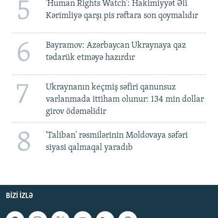
5
'Human Rights Watch': Hakimiyyət Əli
Kərimliyə qarşı pis rəftara son qoymalıdır
6
Bayramov: Azərbaycan Ukraynaya qaz
tədarük etməyə hazırdır
7
Ukraynanın keçmiş səfiri qanunsuz
varlanmada ittiham olunur: 134 min dollar
girov ödəməlidir
8
'Taliban' rəsmilərinin Moldovaya səfəri
siyasi qalmaqal yaradıb
BIZI IZLƏ