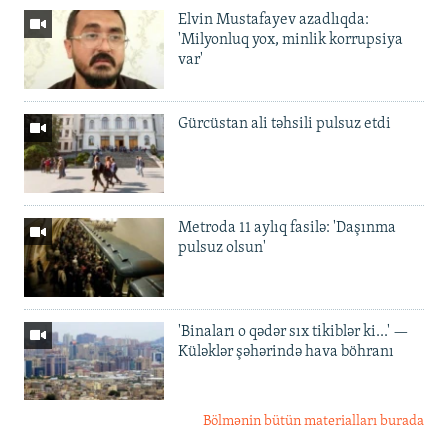
Elvin Mustafayev azadlıqda:
'Milyonluq yox, minlik korrupsiya
var'
Gürcüstan ali təhsili pulsuz etdi
Metroda 11 aylıq fasilə: 'Daşınma
pulsuz olsun'
'Binaları o qədər sıx tikiblər ki...' —
Küləklər şəhərində hava böhranı
Bölmənin bütün materialları burada