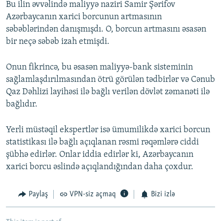
Bu ilin əvvəlində maliyyə naziri Samir Şərifov
Azərbaycanın xarici borcunun artmasının
səbəblərindən danışmışdı. O, borcun artmasını əsasən
bir neçə səbəb izah etmişdi.
Onun fikrincə, bu əsasən maliyyə-bank sisteminin
sağlamlaşdırılmasından ötrü görülən tədbirlər və Cənub
Qaz Dəhlizi layihəsi ilə bağlı verilən dövlət zəmanəti ilə
bağlıdır.
Yerli müstəqil ekspertlər isə ümumilikdə xarici borcun
statistikası ilə bağlı açıqlanan rəsmi rəqəmlərə ciddi
şübhə edirlər. Onlar iddia edirlər ki, Azərbaycanın
xarici borcu əslində açıqlandığından daha çoxdur.
Paylaş
VPN-siz açmaq
Bizi izlə