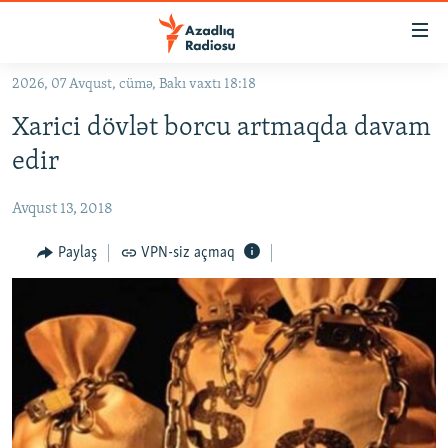
Keçid
linkləri
Əsas
2026, 07 Avqust, cümə, Bakı vaxtı 18:18
məzmuna
GÜNDƏM
Xarici dövlət borcu artmaqda davam
qayıt
#İZAHLA
Əsas
edir
KORRUPSIOMETR
naviqasiyaya
qayıt
Avqust 13, 2018
#ƏSLINDƏ
Axtarışa
FƏRQƏ BAX
Paylaş
VPN-siz açmaq
keç
QANUNI DOĞRU
ARAŞDIRMA
MULTIMEDIA
RADIO ARXIV
VIDEO
HAQQIMIZDA
FOTOQALEREYA
OXU ZALI