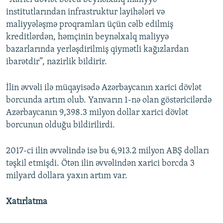
institutlarından infrastruktur layihələri və
maliyyələşmə proqramları üçün cəlb edilmiş
kreditlərdən, həmçinin beynəlxalq maliyyə
bazarlarında yerləşdirilmiş qiymətli kağızlardan
ibarətdir”, nazirlik bildirir.
İlin əvvəli ilə müqayisədə Azərbaycanın xarici dövlət
borcunda artım olub. Yanvarın 1-nə olan göstəricilərdə
Azərbaycanın 9,398.3 milyon dollar xarici dövlət
borcunun olduğu bildirilirdi.
2017-ci ilin əvvəlində isə bu 6,913.2 milyon ABŞ dolları
təşkil etmişdi. Ötən ilin əvvəlindən xarici borcda 3
milyard dollara yaxın artım var.
Xatırlatma