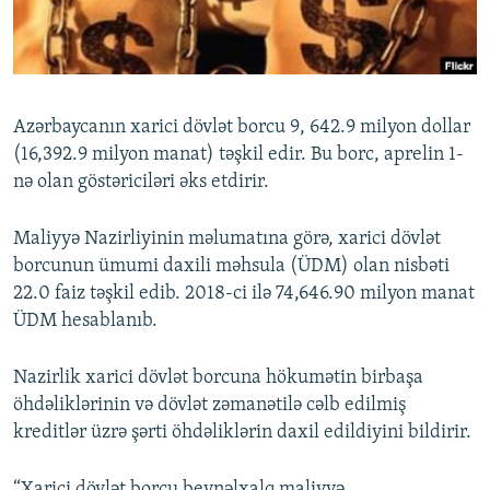
İNFOQRAFIKA
AZƏRBAYCAN ƏDƏBIYYATI KITABXANASI
MISSIYAMIZ
BIZI IZLƏ
KARIKATURA
İSLAM VƏ DEMOKRATIYA
PEŞƏ ETIKASI VƏ JURNALISTIKA STANDARTLARIMIZ
İZ - MƏDƏNIYYƏT PROQRAMI
MATERIALLARIMIZDAN ISTIFADƏ
Azərbaycanın xarici dövlət borcu 9, 642.9 milyon dollar
AZADLIQRADIOSU MOBIL TELEFONUNUZDA
RFE/RL-in bütün saytları
(16,392.9 milyon manat) təşkil edir. Bu borc, aprelin 1-
BIZIMLƏ ƏLAQƏ
nə olan göstəriciləri əks etdirir.
XƏBƏR BÜLLETENLƏRIMIZ
Maliyyə Nazirliyinin məlumatına görə, xarici dövlət
borcunun ümumi daxili məhsula (ÜDM) olan nisbəti
22.0 faiz təşkil edib. 2018-ci ilə 74,646.90 milyon manat
ÜDM hesablanıb.
Nazirlik xarici dövlət borcuna hökumətin birbaşa
öhdəliklərinin və dövlət zəmanətilə cəlb edilmiş
kreditlər üzrə şərti öhdəliklərin daxil edildiyini bildirir.
“Xarici dövlət borcu beynəlxalq maliyyə