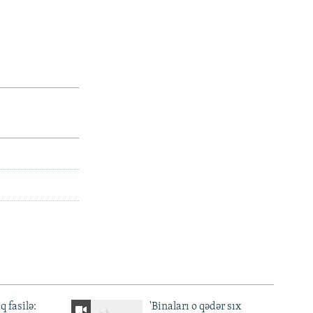
q fasilə:
'Binaları o qədər sıx