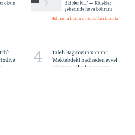
z olsun'
tikiblər ki...' — Küləklər
şəhərində hava böhranı
Bölmənin bütün materialları burada
4
ch':
Taleh Bağırovun xanımı:
rimliyə
'Məktəbdəki hadisədən əvvəl
n
oğlumun ölkədən çıxışına
qadağa qoyulmuşdu'
8
nin
Rusiyada namaza görə
iyasi
cərimələr