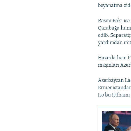
bəyanatına zid
Rəsmi Bakı isə
Qarabağa human
edib. Separatçı
yardımdan imti
Hazırda həm F
maşınları Azə
Azərbaycan Laç
Ermənistandan 
isə bu ittihamı