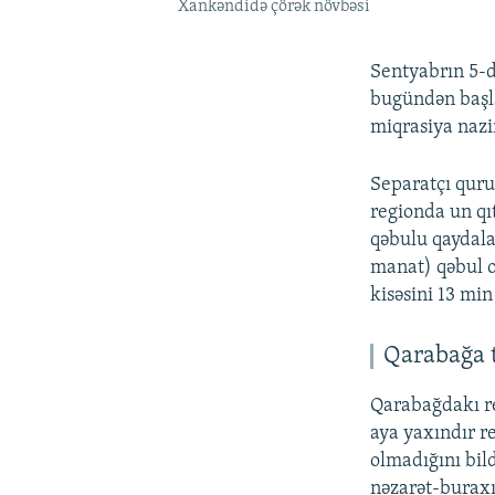
Xankəndidə çörək növbəsi
Sentyabrın 5-d
bugündən başla
miqrasiya nazi
Separatçı quru
regionda un qı
qəbulu qaydala
manat) qəbul o
kisəsini 13 mi
Qarabağa t
Qarabağdakı re
aya yaxındır 
olmadığını bil
nəzarət-buraxıl