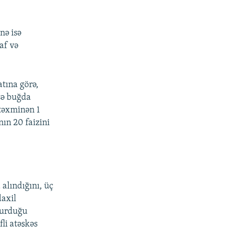
nə isə
af və
tına görə,
sə buğda
təxminən 1
ın 20 faizini
alındığını, üç
axil
qurduğu
li atəşkəs