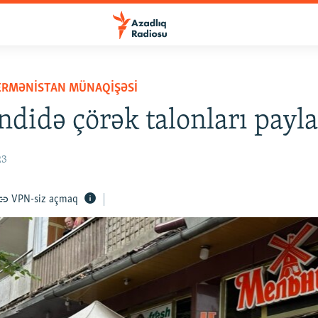
ERMƏNISTAN MÜNAQIŞƏSI
didə çörək talonları payla
23
VPN-siz açmaq