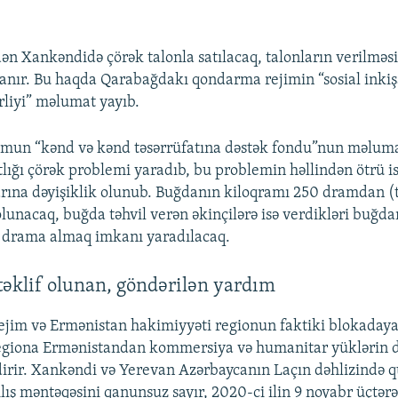
ən Xankəndidə çörək talonla satılacaq, talonların verilməsi
nır. Bu haqda Qarabağdakı qondarma rejimin “sosial inkiş
rliyi” məlumat yayıb.
mun “kənd və kənd təsərrüfatına dəstək fondu”nun məluma
tlığı çörək problemi yaradıb, bu problemin həllindən ötrü i
rına dəyişiklik olunub. Buğdanın kiloqramı 250 dramdan (
lunacaq, buğda təhvil verən əkinçilərə isə verdikləri buğdan
n drama almaq imkanı yaradılacaq.
əklif olunan, göndərilən yardım
jim və Ermənistan hakimiyyəti regionun faktiki blokadaya 
regiona Ermənistandan kommersiya və humanitar yüklərin d
dirir. Xankəndi və Yerevan Azərbaycanın Laçın dəhlizində 
ış məntəqəsini qanunsuz sayır, 2020-ci ilin 9 noyabr üçtərəf