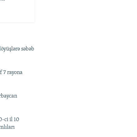
döyüşlərə səbəb
f 7 rayona
rbaycan
-ci il 10
mlıları