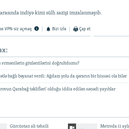
arasında indiyə kimi sülh sazişi imzalanmayıb.
VPN-siz açmaq
Bizi izlə
Çap et
ax:
 ermənilərin gözləntilərini doğrultdumu?
ətlə bağlı bəyanat verdi: Ağdam yolu da qərarın bir hissəsi ola bilər
rovun Qarabağ təklifləri' olduğu iddia edilən sənədi yayıblar
Gürcüstan ali təhsili
Metroda 11 aylı