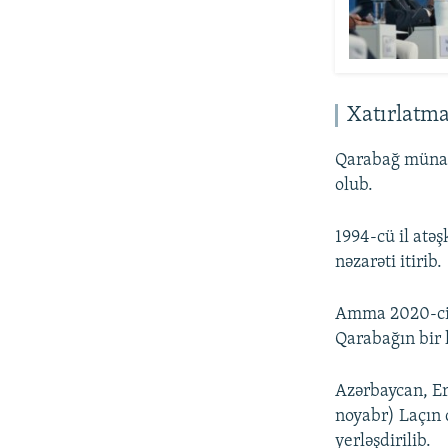
Xatırlatm
Qarabağ münaqi
olub.
1994-cü il atə
nəzarəti itirib.
Amma 2020-ci 
Qarabağın bir h
Azərbaycan, Erm
noyabr) Laçın 
yerləşdirilib.