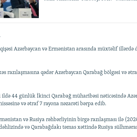
a
şəsi Azərbaycan və Ermənistan arasında müxtəlif illərdə 
şkəs razılaşmasına qədər Azərbaycan Qarabağ bölgəsi və ətra
ildə 44 günlük İkinci Qarabağ müharibəsi nəticəsində Azə
issəsinə və ətraf 7 rayona nəzarəti bərpa edib.
ənistan və Rusiya rəhbərliyinin birgə razılaşması ilə (2020
dəhlizində və Qarabağdakı təmas xəttində Rusiya sülhməra