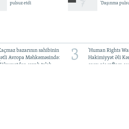
pulsuz etdi
'Daşınma pulsu
3
açmaz bazarının sahibinin
'Human Rights Wat
qətli Avropa Məhkəməsində:
Hakimiyyət Əli Kə
Hökumətdən cavab tələb
qarşı pis rəftara so
olunur
qoymalıdır
7
kraynanın keçmiş səfiri
'Taliban' rəsmiləri
qanunsuz varlanmada
Moldovaya səfəri s
ttiham olunur: 134 min
qalmaqal yaradıb
ollar girov ödəməlidir