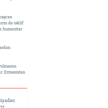
rbaycan
ını da təklif
cək humanitar
yardım
rulmasını
ir. Ermənistan
siyadan
rır