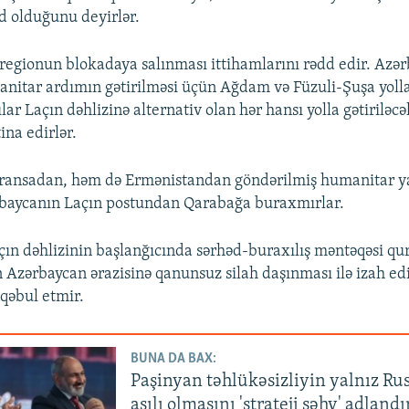
d olduğunu deyirlər.
 regionun blokadaya salınması ittihamlarını rədd edir. Azə
itar ardımın gətirilməsi üçün Ağdam və Füzuli-Şuşa yollar
lar Laçın dəhlizinə alternativ olan hər hansı yolla gətirilə
na edirlər.
ransadan, həm də Ermənistandan göndərilmiş humanitar 
rbaycanın Laçın postundan Qarabağa buraxmırlar.
ın dəhlizinin başlanğıcında sərhəd-buraxılış məntəqəsi qu
Azərbaycan ərazisinə qanunsuz silah daşınması ilə izah ed
 qəbul etmir.
BUNA DA BAX:
Paşinyan təhlükəsizliyin yalnız Ru
asılı olmasını 'strateji səhv' adlandı