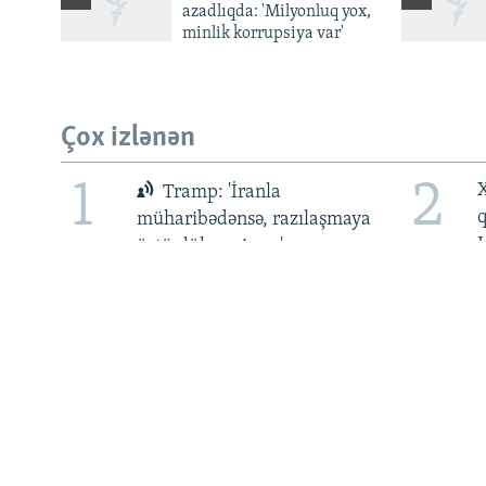
azadlıqda: 'Milyonluq yox,
minlik korrupsiya var'
BIZI IZLƏ
Çox izlənən
1
2
X
RFE/RL-in bütün saytları
Tramp: 'İranla
müharibədənsə, razılaşmaya
üstünlük verirəm'
5
6
Əli Kərimlinin saxlanma
U
şəraitinin ağırlaşdırıldığı
bildirilir
i
d