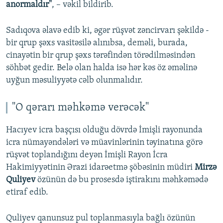
anormaldır"
, – vəkil bildirib.
Sadıqova əlavə edib ki, əgər rüşvət zəncirvarı şəkildə -
bir qrup şəxs vasitəsilə alınıbsa, deməli, burada,
cinayətin bir qrup şəxs tərəfindən törədilməsindən
söhbət gedir. Belə olan halda isə hər kəs öz əməlinə
uyğun məsuliyyətə cəlb olunmalıdır.
"O qərarı məhkəmə verəcək"
Hacıyev icra başçısı olduğu dövrdə İmişli rayonunda
icra nümayəndələri və müavinlərinin təyinatına görə
rüşvət toplandığını deyən İmişli Rayon İcra
Hakimiyyətinin Ərazi idarəetmə şöbəsinin müdiri
Mirzə
Quliyev
özünün də bu prosesdə iştirakını məhkəmədə
etiraf edib.
Quliyev qanunsuz pul toplanmasıyla bağlı özünün