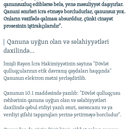
qanunsuzluq ediblərsə belə, yenə məsuliyyət daşıyırlar.
Qanuni əmrləri icra etməyə borcludurlar, qanunsuz yox.
Onların vəzifədə qalması absurddur, çünki cinayət
prosesinin iştirakçılarıdır".
Qanuna uyğun olan və səlahiyyətləri
daxilində...
İmişli Rayon İcra Hakimiyyətinin saytına "Dövlət
qulluqçularının etik davranış qaydaları haqqında"
Qanunun elektron mətni yerləşdirilib.
Qanunun 10.1 maddəsində yazılıb: "Dövlət qulluqçusu
rəhbərinin qanuna uyğun olan və səlahiyyətləri
daxilində qəbul etdiyi yazılı əmri, sərəncamı və ya
verdiyi şifahi tapşırıqları yerinə yetirməyə borcludur".