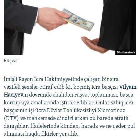
İNFOQRAFIKA
AZƏRBAYCAN ƏDƏBIYYATI KITABXANASI
MISSIYAMIZ
BIZI IZLƏ
KARIKATURA
İSLAM VƏ DEMOKRATIYA
PEŞƏ ETIKASI VƏ JURNALISTIKA STANDARTLARIMIZ
İZ - MƏDƏNIYYƏT PROQRAMI
MATERIALLARIMIZDAN ISTIFADƏ
AZADLIQRADIOSU MOBIL TELEFONUNUZDA
RFE/RL-in bütün saytları
BIZIMLƏ ƏLAQƏ
Rüşvət
XƏBƏR BÜLLETENLƏRIMIZ
İmişli Rayon İcra Hakimiyyətində çalışan bir sıra
vəzifəli şəxslər etiraf edib ki, keçmiş icra başçısı
Vilyam
Hacıyev
in dövründə əhalidən rüşvət toplanması, başqa
korrupsiya əməllərində iştirak ediblər. Onlar sabiq icra
başçısının işi üzrə Dövlət Təhlükəsizliyi Xidmətində
(DTX) və məhkəmədə dindirilərkən bu barədə ətraflı
danışıblar. İfadələrində kimdən, harada və nə qədər pul
alınması haqda fikirlər yer alıb.