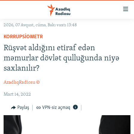
Keçid
linkləri
Əsas
2026, 07 Avqust, cümə, Bakı vaxtı 13:48
məzmuna
GÜNDƏM
KORRUPSIOMETR
qayıt
#İZAHLA
Əsas
Rüşvət aldığını etiraf edən
KORRUPSIOMETR
naviqasiyaya
məmurlar dövlət qulluğunda niyə
qayıt
#ƏSLINDƏ
saxlanılır?
Axtarışa
FƏRQƏ BAX
keç
AzadlıqRadiosu ©
QANUNI DOĞRU
Mart 14, 2022
ARAŞDIRMA
MULTIMEDIA
Paylaş
VPN-siz açmaq
RADIO ARXIV
VIDEO
HAQQIMIZDA
FOTOQALEREYA
OXU ZALI