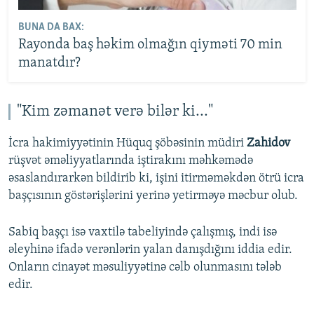
BUNA DA BAX:
Rayonda baş həkim olmağın qiyməti 70 min
manatdır?
"Kim zəmanət verə bilər ki..."
İcra hakimiyyətinin Hüquq şöbəsinin müdiri
Zahidov
rüşvət əməliyyatlarında iştirakını məhkəmədə
əsaslandırarkən bildirib ki, işini itirməməkdən ötrü icra
başçısının göstərişlərini yerinə yetirməyə məcbur olub.
Sabiq başçı isə vaxtilə tabeliyində çalışmış, indi isə
əleyhinə ifadə verənlərin yalan danışdığını iddia edir.
Onların cinayət məsuliyyətinə cəlb olunmasını tələb
edir.