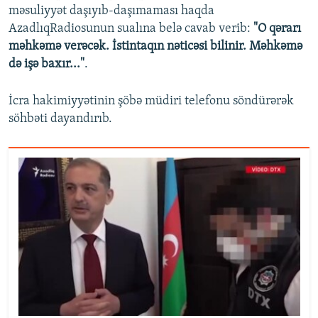
məsuliyyət daşıyıb-daşımaması haqda
AzadlıqRadiosunun sualına belə cavab verib:
"O qərarı
məhkəmə verəcək. İstintaqın nəticəsi bilinir. Məhkəmə
də işə baxır..."
.
İcra hakimiyyətinin şöbə müdiri telefonu söndürərək
söhbəti dayandırıb.