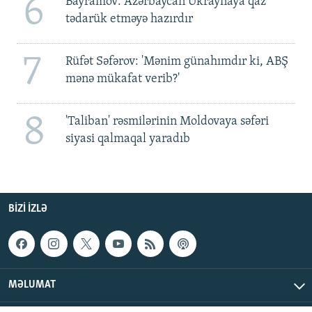
6
Bayramov: Azərbaycan Ukraynaya qaz
tədarük etməyə hazırdır
7
Rüfət Səfərov: 'Mənim günahımdır ki, ABŞ
mənə mükafat verib?'
8
'Taliban' rəsmilərinin Moldovaya səfəri
siyasi qalmaqal yaradıb
BIZI IZLƏ
MƏLUMAT