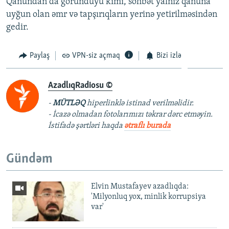
Qanundan da göründüyü kimi, söhbət yalnız qanuna
uyğun olan əmr və tapşırıqların yerinə yetirilməsindən
gedir.
Paylaş
VPN-siz açmaq
Bizi izlə
AzadlıqRadiosu ©
-
MÜTLƏQ
hiperlinklə istinad verilməlidir.
- İcazə olmadan fotolarımızı təkrar dərc etməyin.
İstifadə şərtləri haqda
ətraflı burada
Gündəm
Elvin Mustafayev azadlıqda:
'Milyonluq yox, minlik korrupsiya
var'