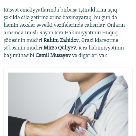
Rüşvət əməliyyatlarında birbaşa iştiraklarını açıq
şəkildə dilə gətirmələrinə baxmayaraq, bu gün də
həmin şəxslər əvvəlki vəzifələrində çalışırlar. Onların
arasında İmişli Rayon İcra Hakimiyyətinin Hüquq
şöbəsinin müdiri
Rahim Zahidov
, Ərazi idarəetmə
şöbəsinin müdiri
Mirzə Quliyev
, icra hakimiyyətinin
baş mühasibi
Cəmil Musayev
və digərləri var.