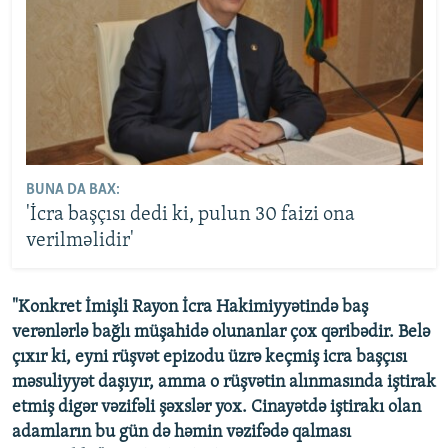
BUNA DA BAX:
'İcra başçısı dedi ki, pulun 30 faizi ona
verilməlidir'
"Konkret İmişli Rayon İcra Hakimiyyətində baş
verənlərlə bağlı müşahidə olunanlar çox qəribədir. Belə
çıxır ki, eyni rüşvət epizodu üzrə keçmiş icra başçısı
məsuliyyət daşıyır, amma o rüşvətin alınmasında iştirak
etmiş digər vəzifəli şəxslər yox. Cinayətdə iştirakı olan
adamların bu gün də həmin vəzifədə qalması