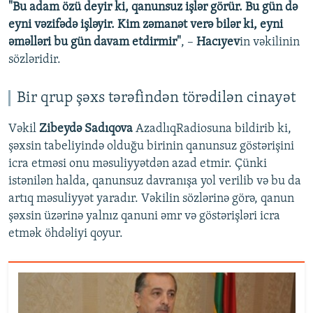
"Bu adam özü deyir ki, qanunsuz işlər görür. Bu gün də
eyni vəzifədə işləyir. Kim zəmanət verə bilər ki, eyni
əməlləri bu gün davam etdirmir"
, –
Hacıyev
in vəkilinin
sözləridir.
Bir qrup şəxs tərəfindən törədilən cinayət
Vəkil
Zibeydə Sadıqova
AzadlıqRadiosuna bildirib ki,
şəxsin tabeliyində olduğu birinin qanunsuz göstərişini
icra etməsi onu məsuliyyətdən azad etmir. Çünki
istənilən halda, qanunsuz davranışa yol verilib və bu da
artıq məsuliyyət yaradır. Vəkilin sözlərinə görə, qanun
şəxsin üzərinə yalnız qanuni əmr və göstərişləri icra
etmək öhdəliyi qoyur.