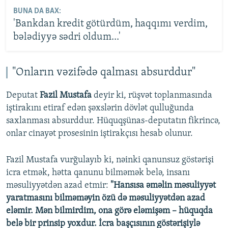
BUNA DA BAX:
'Bankdan kredit götürdüm, haqqımı verdim,
bələdiyyə sədri oldum...'
"Onların vəzifədə qalması absurddur"
Deputat
Fazil Mustafa
deyir ki, rüşvət toplanmasında
iştirakını etiraf edən şəxslərin dövlət qulluğunda
saxlanması absurddur. Hüquqşünas-deputatın fikrincə,
onlar cinayət prosesinin iştirakçısı hesab olunur.
Fazil Mustafa vurğulayıb ki, nəinki qanunsuz göstərişi
icra etmək, hətta qanunu bilməmək belə, insanı
məsuliyyətdən azad etmir:
"Hansısa əməlin məsuliyyət
yaratmasını bilməməyin özü də məsuliyyətdən azad
eləmir. Mən bilmirdim, ona görə eləmişəm – hüquqda
belə bir prinsip yoxdur. İcra başçısının göstərişiylə