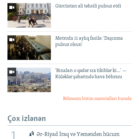
Gürcüstan ali təhsili pulsuz etdi
Metroda 11 aylıq fasilə: 'Daşınma
pulsuz olsun'
'Binaları o qədər sıx tikiblər ki...' —
Küləklər şəhərində hava böhranı
Bölmənin bütün materialları burada
Çox izlənən
1
Ər-Riyad İraq və Yəməndən hücum