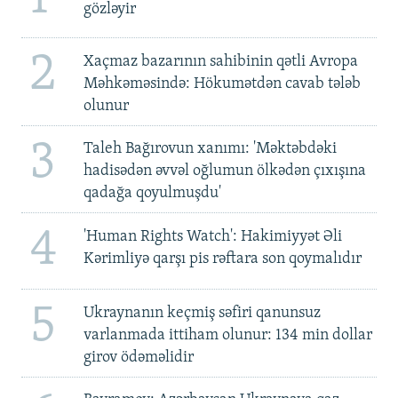
gözləyir
2
Xaçmaz bazarının sahibinin qətli Avropa
Məhkəməsində: Hökumətdən cavab tələb
olunur
3
Taleh Bağırovun xanımı: 'Məktəbdəki
hadisədən əvvəl oğlumun ölkədən çıxışına
qadağa qoyulmuşdu'
4
'Human Rights Watch': Hakimiyyət Əli
Kərimliyə qarşı pis rəftara son qoymalıdır
5
Ukraynanın keçmiş səfiri qanunsuz
varlanmada ittiham olunur: 134 min dollar
girov ödəməlidir