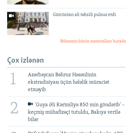
Gürcüstan ali təhsili pulsuz etdi
Bölmənin bütün materialları burada
Çox izlənən
1
Azərbaycan Bəhruz Həsənlinin
ekstradisiyası üçün hələlik müraciət
etməyib
2
'Guya Əli Kərimliyə 850 min göndərib' –
keçmiş mühafizəçi tutuldu, Bakıya verilə
bilər