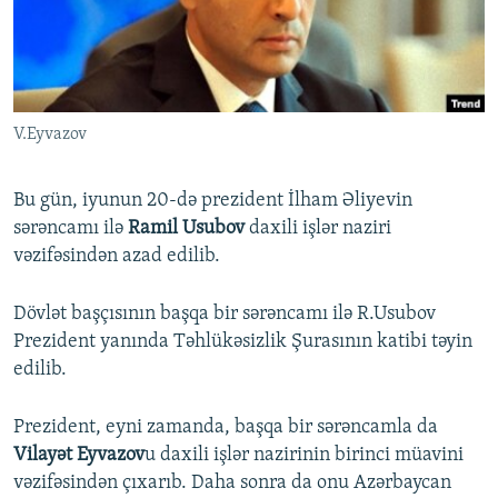
İNFOQRAFIKA
AZƏRBAYCAN ƏDƏBIYYATI KITABXANASI
MISSIYAMIZ
BIZI IZLƏ
KARIKATURA
İSLAM VƏ DEMOKRATIYA
PEŞƏ ETIKASI VƏ JURNALISTIKA STANDARTLARIMIZ
İZ - MƏDƏNIYYƏT PROQRAMI
MATERIALLARIMIZDAN ISTIFADƏ
V.Eyvazov
AZADLIQRADIOSU MOBIL TELEFONUNUZDA
RFE/RL-in bütün saytları
BIZIMLƏ ƏLAQƏ
Bu gün, iyunun 20-də prezident İlham Əliyevin
XƏBƏR BÜLLETENLƏRIMIZ
sərəncamı ilə
Ramil Usubov
daxili işlər naziri
vəzifəsindən azad edilib.
Dövlət başçısının başqa bir sərəncamı ilə R.Usubov
Prezident yanında Təhlükəsizlik Şurasının katibi təyin
edilib.
Prezident, eyni zamanda, başqa bir sərəncamla da
Vilayət Eyvazov
u daxili işlər nazirinin birinci müavini
vəzifəsindən çıxarıb. Daha sonra da onu Azərbaycan