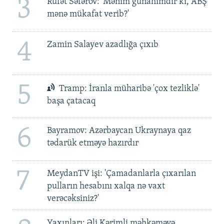
3
Rüfət Səfərov: 'Mənim günahımdır ki, ABŞ
mənə mükafat verib?'
4
Zamin Salayev azadlığa çıxıb
5
Tramp: İranla müharibə 'çox tezliklə'
başa çatacaq
6
Bayramov: Azərbaycan Ukraynaya qaz
tədarük etməyə hazırdır
7
MeydanTV işi: 'Çamadanlarla çıxarılan
pulların hesabını xalqa nə vaxt
verəcəksiniz?'
Yaxınları: Əli Kərimli məhkəməyə