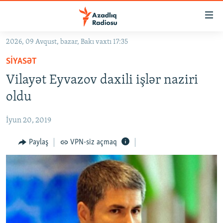
Keçid
linkləri
Əsas
2026, 09 Avqust, bazar, Bakı vaxtı 17:35
məzmuna
GÜNDƏM
SIYASƏT
qayıt
#İZAHLA
Əsas
Vilayət Eyvazov daxili işlər naziri
KORRUPSIOMETR
naviqasiyaya
oldu
qayıt
#ƏSLINDƏ
Axtarışa
İyun 20, 2019
FƏRQƏ BAX
keç
QANUNI DOĞRU
Paylaş
VPN-siz açmaq
ARAŞDIRMA
MULTIMEDIA
RADIO ARXIV
VIDEO
HAQQIMIZDA
FOTOQALEREYA
OXU ZALI