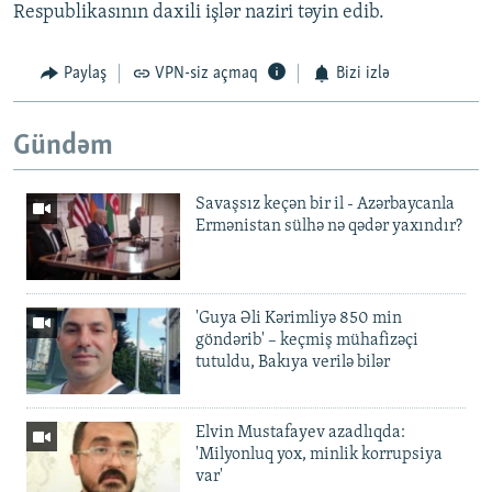
Respublikasının daxili işlər naziri təyin edib.
Paylaş
VPN-siz açmaq
Bizi izlə
Gündəm
Savaşsız keçən bir il - Azərbaycanla
Ermənistan sülhə nə qədər yaxındır?
'Guya Əli Kərimliyə 850 min
göndərib' – keçmiş mühafizəçi
tutuldu, Bakıya verilə bilər
Elvin Mustafayev azadlıqda:
'Milyonluq yox, minlik korrupsiya
var'