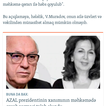
məhkəmə qərarı ilə həbs qoyulub".
Bu açıqlamaya, hələlik, V.Muradov, onun ailə üzvləri və
vəkilindən münasibət almaq mümkün olmayıb.
BUNA DA BAX:
AZAL prezidentinin xanımının məhkəmədə