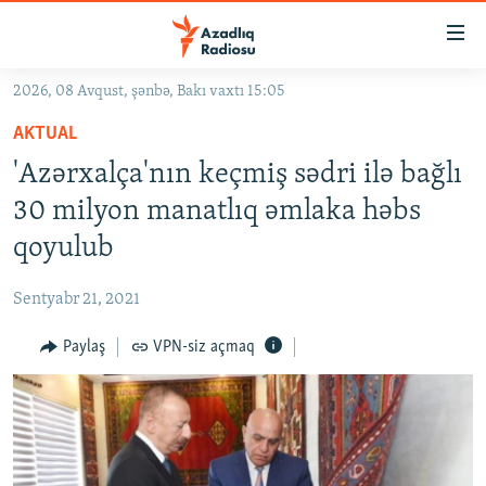
Keçid
linkləri
Əsas
2026, 08 Avqust, şənbə, Bakı vaxtı 15:05
məzmuna
GÜNDƏM
AKTUAL
qayıt
#İZAHLA
Əsas
'Azərxalça'nın keçmiş sədri ilə bağlı
KORRUPSIOMETR
naviqasiyaya
30 milyon manatlıq əmlaka həbs
qayıt
#ƏSLINDƏ
qoyulub
Axtarışa
FƏRQƏ BAX
keç
Sentyabr 21, 2021
QANUNI DOĞRU
Paylaş
VPN-siz açmaq
ARAŞDIRMA
MULTIMEDIA
RADIO ARXIV
VIDEO
HAQQIMIZDA
FOTOQALEREYA
OXU ZALI