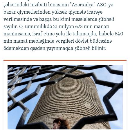
şəhərindəki inzibati binasının "Azərxalça" ASC-yə
bazar qiymətlərindən yüksək qiymətə icarəyə
verilməsində və başqa bu kimi məsələlərdə şübhəli
sayılır. O, ümumilikdə 21 milyon 673 min manatı
mənimsəmə, israf etmə yolu ilə talamaqda, habelə 640
min manat məbləğində vergiləri dövlət büdcəsinə
ödəməkdən qəsdən yayınmaqda şübhəli bilinir.