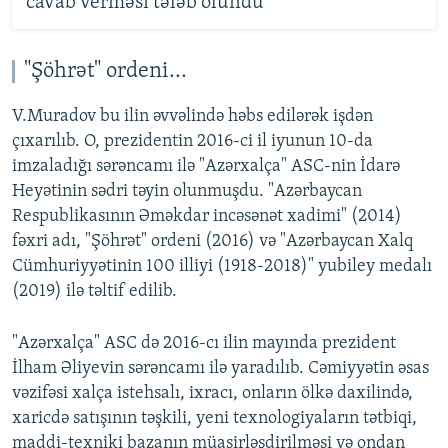
cavab verməsi tələb olundu
"Şöhrət" ordeni...
V.Muradov bu ilin əvvəlində həbs edilərək işdən
çıxarılıb. O, prezidentin 2016-ci il iyunun 10-da
imzaladığı sərəncamı ilə "Azərxalça" ASC-nin İdarə
Heyətinin sədri təyin olunmuşdu. "Azərbaycan
Respublikasının Əməkdar incəsənət xadimi" (2014)
fəxri adı, "Şöhrət" ordeni (2016) və "Azərbaycan Xalq
Cümhuriyyətinin 100 illiyi (1918-2018)" yubiley medalı
(2019) ilə təltif edilib.
"Azərxalça" ASC də 2016-cı ilin mayında prezident
İlham Əliyevin sərəncamı ilə yaradılıb. Cəmiyyətin əsas
vəzifəsi xalça istehsalı, ixracı, onların ölkə daxilində,
xaricdə satışının təşkili, yeni texnologiyaların tətbiqi,
maddi-texniki bazanın müasirləşdirilməsi və ondan