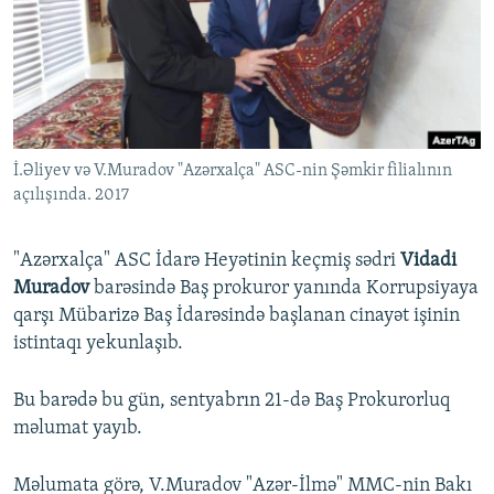
İNFOQRAFIKA
AZƏRBAYCAN ƏDƏBIYYATI KITABXANASI
MISSIYAMIZ
BIZI IZLƏ
KARIKATURA
İSLAM VƏ DEMOKRATIYA
PEŞƏ ETIKASI VƏ JURNALISTIKA STANDARTLARIMIZ
İZ - MƏDƏNIYYƏT PROQRAMI
MATERIALLARIMIZDAN ISTIFADƏ
AZADLIQRADIOSU MOBIL TELEFONUNUZDA
RFE/RL-in bütün saytları
İ.Əliyev və V.Muradov "Azərxalça" ASC-nin Şəmkir filialının
BIZIMLƏ ƏLAQƏ
açılışında. 2017
XƏBƏR BÜLLETENLƏRIMIZ
"Azərxalça" ASC İdarə Heyətinin keçmiş sədri
Vidadi
Muradov
barəsində Baş prokuror yanında Korrupsiyaya
qarşı Mübarizə Baş İdarəsində başlanan cinayət işinin
istintaqı yekunlaşıb.
Bu barədə bu gün, sentyabrın 21-də Baş Prokurorluq
məlumat yayıb.
Məlumata görə, V.Muradov "Azər-İlmə" MMC-nin Bakı