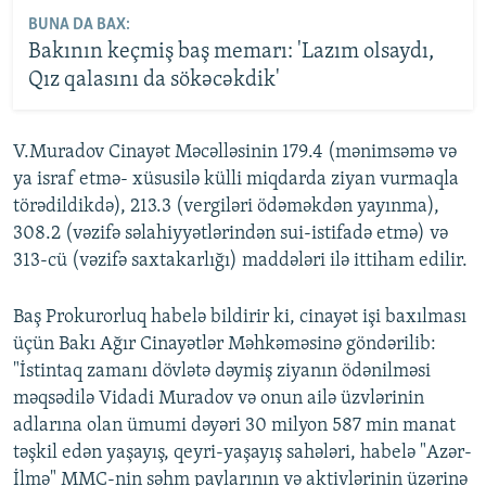
BUNA DA BAX:
Bakının keçmiş baş memarı: 'Lazım olsaydı,
Qız qalasını da sökəcəkdik'
V.Muradov Cinayət Məcəlləsinin 179.4 (mənimsəmə və
ya israf etmə- xüsusilə külli miqdarda ziyan vurmaqla
törədildikdə), 213.3 (vergiləri ödəməkdən yayınma),
308.2 (vəzifə səlahiyyətlərindən sui-istifadə etmə) və
313-cü (vəzifə saxtakarlığı) maddələri ilə ittiham edilir.
Baş Prokurorluq habelə bildirir ki, cinayət işi baxılması
üçün Bakı Ağır Cinayətlər Məhkəməsinə göndərilib:
"İstintaq zamanı dövlətə dəymiş ziyanın ödənilməsi
məqsədilə Vidadi Muradov və onun ailə üzvlərinin
adlarına olan ümumi dəyəri 30 milyon 587 min manat
təşkil edən yaşayış, qeyri-yaşayış sahələri, habelə "Azər-
İlmə" MMC-nin səhm paylarının və aktivlərinin üzərinə