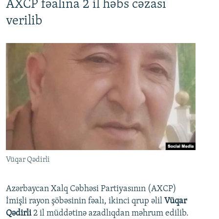
AXCP fəalına 2 il həbs cəzası
verilib
Vüqar Qədirli
Azərbaycan Xalq Cəbhəsi Partiyasının (AXCP)
İmişli rayon şöbəsinin fəalı, ikinci qrup əlil
Vüqar
Qədirli
2 il müddətinə azadlıqdan məhrum edilib.