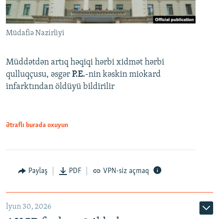
Müdafiə Nazirliyi
Müddətdən artıq həqiqi hərbi xidmət hərbi
qulluqçusu, əsgər
P.E.
-nin kəskin miokard
infarktından öldüyü bildirilir
Ətraflı burada oxuyun
Paylaş
PDF
VPN-siz açmaq
İyun 30, 2026