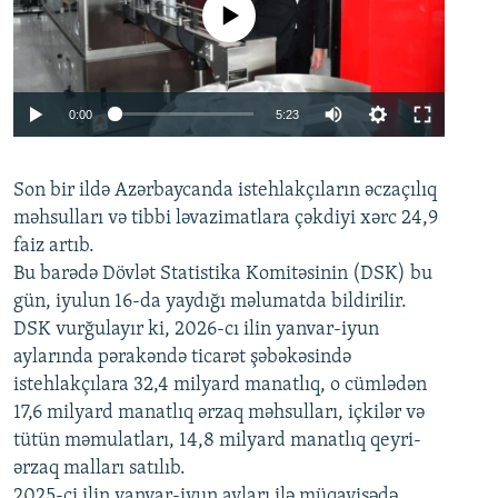
No media source currently available
Auto
0:00
5:23
240p
Son bir ildə Azərbaycanda istehlakçıların
360p
əczaçılıq
məhsulları və tibbi ləvazimatlara çəkdiyi xərc 24,9
480p
Auto
240p
360p
480p
faiz artıb.
720p
Bu barədə Dövlət Statistika Komitəsinin (DSK) bu
720p
1080p
gün, iyulun 16-da yaydığı məlumatda bildirilir.
1080p
DSK vurğulayır ki, 2026-cı ilin yanvar-iyun
aylarında pərakəndə ticarət şəbəkəsində
istehlakçılara 32,4 milyard manatlıq, o cümlədən
17,6 milyard manatlıq ərzaq məhsulları, içkilər və
tütün məmulatları, 14,8 milyard manatlıq qeyri-
ərzaq malları satılıb.
2025-ci ilin yanvar-iyun ayları ilə müqayisədə