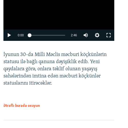
Auto
0:00
2:46
240p
İyunun 30-da Milli Məclis məcburi köçkünlərin
360p
statusu ilə bağlı qanuna dəyişiklik edib. Yeni
480p
qaydalara görə, onlara təklif olunan yaşayış
720p
sahələrindən imtina edən məcburi köçkünlər
statuslarını itirəcəklər.
1080p
Ətraflı burada oxuyun