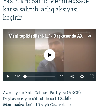
Yaxınları: Sahib Məmmədzadə
karsa salınıb, aclıq aksiyası
keçirir
'Məni təpiklədilər ki...' - Daşkəsəndə AXCP fəalının yaxınları onun həbsinə etiraz edirlər
No media source currently available
Auto
0:00
6:51
240p
Azərbaycan Xalq Cəbhəsi Partiyası (AXCP)
360p
Daşkəsən rayon şöbəsinin sədri
Sahib
480p
Auto
240p
360p
480p
Məmmədzadə
nin 10 saylı Cəzaçəkmə