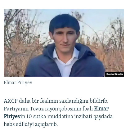
Elmar Piriyev
AXCP daha bir fəalının saxlandığını bildirib.
Partiyanın Tovuz rayon şöbəsinin fəalı
Elmar
Piriyev
in 10 sutka müddətinə inzibati qaydada
həbs edildiyi açıqlanıb.