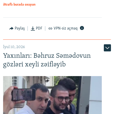
Ətraflı burada oxuyun
Paylaş
PDF
VPN-siz açmaq
İyul 10, 2026
Yaxınları: Bəhruz Səmədovun
gözləri xeyli zəifləyib