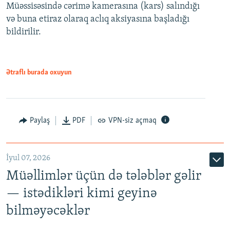
720p
Müəssisəsində cərimə kamerasına (kars) salındığı
720p
1080p
və buna etiraz olaraq aclıq aksiyasına başladığı
1080p
bildirilir.
Ətraflı burada oxuyun
Paylaş
PDF
VPN-siz açmaq
İyul 07, 2026
Müəllimlər üçün də tələblər gəlir
— istədikləri kimi geyinə
bilməyəcəklər