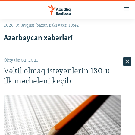
Keçid
linkləri
Əsas
2026, 09 Avqust, bazar, Bakı vaxtı 10:42
məzmuna
GÜNDƏM
Azərbaycan xəbərləri
qayıt
#İZAHLA
Əsas
KORRUPSIOMETR
naviqasiyaya
Oktyabr 02, 2021
qayıt
#ƏSLINDƏ
Axtarışa
Vəkil olmaq istəyənlərin 130-u
FƏRQƏ BAX
keç
ilk mərhələni keçib
QANUNI DOĞRU
ARAŞDIRMA
MULTIMEDIA
RADIO ARXIV
VIDEO
HAQQIMIZDA
FOTOQALEREYA
OXU ZALI