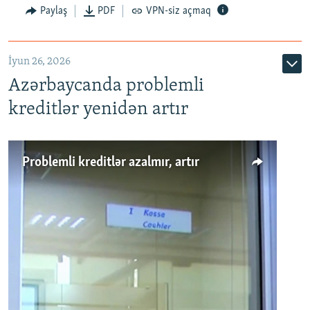
Auto
240p
360p
480p
Paylaş
PDF
VPN-siz açmaq
720p
1080p
İyun 26, 2026
Azərbaycanda problemli
kreditlər yenidən artır
Problemli kreditlər azalmır, artır