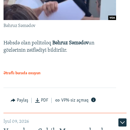
Bəhruz Səmədov
Həbsdə olan politoloq
Bəhruz Səmədov
un
gözlərinin zəiflədiyi bildirilir.
Ətraflı burada oxuyun
Paylaş
PDF
VPN-siz açmaq
İyul 09, 2026