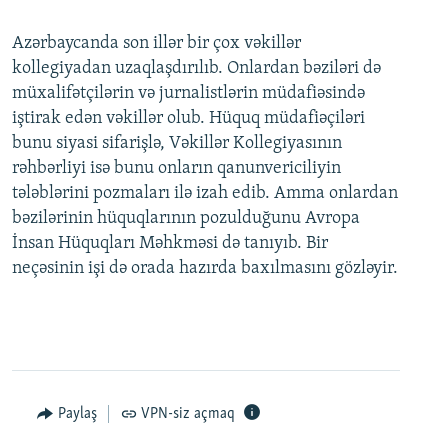
Azərbaycanda son illər bir çox vəkillər
kollegiyadan uzaqlaşdırılıb. Onlardan bəziləri də
müxalifətçilərin və jurnalistlərin müdafiəsində
iştirak edən vəkillər olub. Hüquq müdafiəçiləri
bunu siyasi sifarişlə, Vəkillər Kollegiyasının
rəhbərliyi isə bunu onların qanunvericiliyin
tələblərini pozmaları ilə izah edib. Amma onlardan
bəzilərinin hüquqlarının pozulduğunu Avropa
İnsan Hüquqları Məhkməsi də tanıyıb. Bir
neçəsinin işi də orada hazırda baxılmasını gözləyir.
Paylaş
VPN-siz açmaq