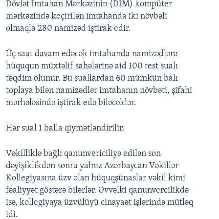
Dövlət İmtahan Mərkəzinin (DİM) kompüter
mərkəzində keçirilən imtahanda iki növbəli
olmaqla 280 namizəd iştirak edir.
Üç saat davam edəcək imtahanda namizədlərə
hüququn müxtəlif sahələrinə aid 100 test sualı
təqdim olunur. Bu suallardan 60 mümkün balı
toplaya bilən namizədlər imtahanın növbəti, şifahi
mərhələsində iştirak edə biləcəklər.
Hər sual 1 balla qiymətləndirilir.
Vəkilliklə bağlı qanunvericiliyə edilən son
dəyişiklikdən sonra yalnız Azərbaycan Vəkillər
Kollegiyasına üzv olan hüquqşünaslar vəkil kimi
fəaliyyət göstərə bilərlər. Əvvəlki qanunvercilikdə
isə, kollegiyaya üzvülüyü cinayaət işlərində mütləq
idi.