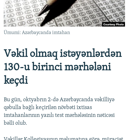
İNFOQRAFIKA
AZƏRBAYCAN ƏDƏBIYYATI KITABXANASI
MISSIYAMIZ
BIZI IZLƏ
KARIKATURA
İSLAM VƏ DEMOKRATIYA
PEŞƏ ETIKASI VƏ JURNALISTIKA STANDARTLARIMIZ
İZ - MƏDƏNIYYƏT PROQRAMI
MATERIALLARIMIZDAN ISTIFADƏ
Ümumi: Azərbaycanda imtahan
AZADLIQRADIOSU MOBIL TELEFONUNUZDA
RFE/RL-in bütün saytları
BIZIMLƏ ƏLAQƏ
Vəkil olmaq istəyənlərdən
XƏBƏR BÜLLETENLƏRIMIZ
130-u birinci mərhələni
keçdi
Bu gün, oktyabrın 2-də Azərbaycanda vəkilliyə
qəbulla bağlı keçirilən növbəti ixtisas
imtahanlarının yazılı test mərhələsinin nəticəsi
bəlli olub.
Vəkillər Kollegiyasının məlumatına görə, müraciət