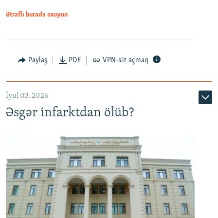
Ətraflı burada oxuyun
Auto
240p
360p
480p
Paylaş
PDF
VPN-siz açmaq
720p
1080p
İyul 03, 2026
Əsgər infarktdan ölüb?