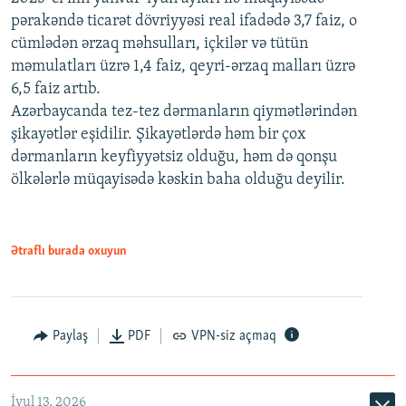
pərakəndə ticarət dövriyyəsi real ifadədə 3,7 faiz, o
cümlədən ərzaq məhsulları, içkilər və tütün
məmulatları üzrə 1,4 faiz, qeyri-ərzaq malları üzrə
6,5 faiz artıb.
Azərbaycanda tez-tez dərmanların qiymətlərindən
şikayətlər eşidilir. Şikayətlərdə həm bir çox
dərmanların keyfiyyətsiz olduğu, həm də qonşu
ölkələrlə müqayisədə kəskin baha olduğu deyilir.
Ətraflı burada oxuyun
Paylaş
PDF
VPN-siz açmaq
İyul 13, 2026