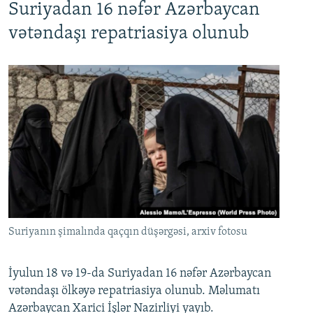
Suriyadan 16 nəfər Azərbaycan
720p
1080p
vətəndaşı repatriasiya olunub
Suriyanın şimalında qaçqın düşərgəsi, arxiv fotosu
İyulun 18 və 19-da Suriyadan 16 nəfər Azərbaycan
vətəndaşı ölkəyə repatriasiya olunub. Məlumatı
Azərbaycan Xarici İşlər Nazirliyi yayıb.