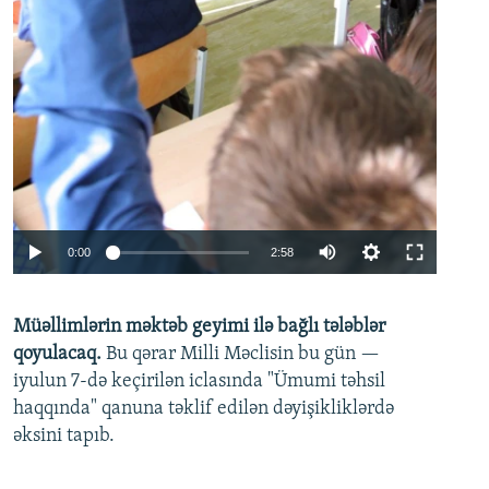
Auto
0:00
2:58
240p
Müəllimlərin məktəb geyimi ilə bağlı tələblər
360p
qoyulacaq.
Bu qərar Milli Məclisin bu gün —
480p
iyulun 7-də keçirilən iclasında "Ümumi təhsil
720p
haqqında" qanuna təklif edilən dəyişikliklərdə
əksini tapıb.
1080p