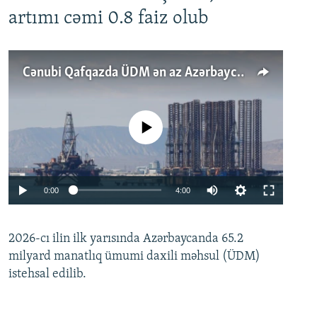
artımı cəmi 0.8 faiz olub
Cənubi Qafqazda ÜDM ən az Azərbaycanda artır: Qonşuları niyə Bakını qabaqlaya bilir?
No media source currently available
Auto
0:00
4:00
240p
2026-cı ilin ilk yarısında Azərbaycanda 65.2
360p
milyard manatlıq ümumi daxili məhsul (ÜDM)
480p
Auto
240p
360p
480p
istehsal edilib.
720p
720p
1080p
1080p