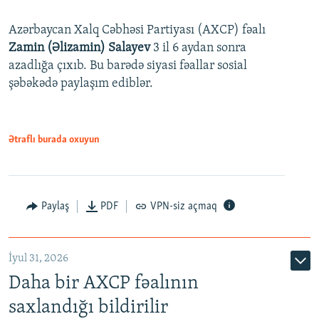
Azərbaycan Xalq Cəbhəsi Partiyası (AXCP) fəalı
Zamin (Əlizamin) Salayev
3 il 6 aydan sonra
azadlığa çıxıb. Bu barədə siyasi fəallar sosial
şəbəkədə paylaşım ediblər.
Ətraflı burada oxuyun
Paylaş
PDF
VPN-siz açmaq
İyul 31, 2026
Daha bir AXCP fəalının
saxlandığı bildirilir