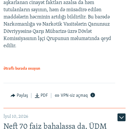
aşkarlanan cinayət faktları azalsa da həm
tutulanların sayının, həm də müsadirə edilən
maddələrin həcminin artdığı bildirilir. Bu barədə
Narkomanlığa və Narkotik Vasitələrin Qanunsuz
Dövriyyəsinə Qarşı Mübarizə üzrə Dövlət
Komissiyasının İşçi Qrupunun məlumatında qeyd
edilir.
Ətraflı burada oxuyun
Paylaş
PDF
VPN-siz açmaq
İyul 10, 2026
Neft 70 faiz bahalaşsa da, ÜDM