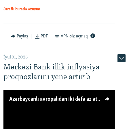
Ətraflı burada oxuyun
Paylaş
PDF
VPN-siz açmaq
İyul 31, 2026
Mərkəzi Bank illik inflyasiya
proqnozlarını yenə artırıb
Azərbaycanlı avropalıdan iki dəfə az ət yeyir, amma... 'Qiymət artımı qaçılmazdır'