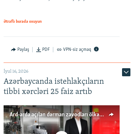
Ətraflı burada oxuyun
Paylaş
PDF
VPN-siz açmaq
İyul 16, 2026
Azərbaycanda istehlakçıların
tibbi xərcləri 25 faiz artıb
Ard-arda açılan dərman zavodları ölkənin tələbatını ödəyirmi?