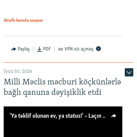
Ətraflı burada oxuyun
Paylaş
PDF
VPN-siz açmaq
İyun 30, 2026
Milli Məclis məcburi köçkünlərlə
bağlı qanuna dəyişiklik etdi
'Ya təklif olunan ev, ya status!' – Laçın köçkünü: 'Laçından başqa heç hara!'