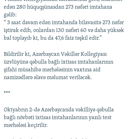
edən 280 hüquqşünasdan 273 nəfəri imtahana
gəlib:
“ 3 saat davam edən imtahanda bilavasitə 273 nəfər
iştirak edib, onlardan 130 nəfəri 60 və daha yüksək
bal toplayıb ki, bu da 47,6 faiz təşkil edir.”
Bildirilir ki, Azərbaycan Vəkillər Kollegiyası
üzvlüyünə qəbulla bağlı ixtisas imtahanlarının
şifahi müsahibə mərhələsinin vaxtına aid
namizədlərə əlavə məlumat veriləcək.
***
Oktyabrın 2-də Azərbaycanda vəkilliyə qəbulla
bağlı növbəti ixtisas imtahanlarının yazılı test
mərhələsi keçirilir.