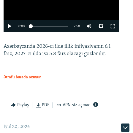
Auto
0:00
2:58
240p
Azərbaycanda 2026-cı ildə illik inflyasiyanın 6.1
360p
faiz, 2027-ci ildə isə 5.8 faiz olacağı gözlənilir.
480p
720p
1080p
Ətraflı burada oxuyun
Paylaş
PDF
VPN-siz açmaq
İyul 20, 2026
Auto
240p
360p
480p